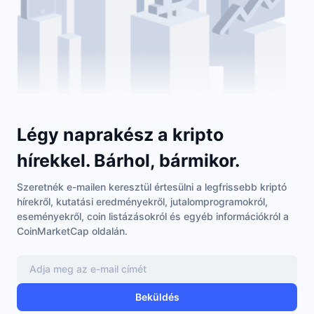
Felkapott
Kripto ETF-ek
Tanulj
CMC MCP
Új
Bitcoin ETF-ek
x402
Hírek
Kripto
Ethereum ETF-ek
Academy
Politika
Technikai elemzés
Kutatás
Légy naprakész a kripto
Sportok
hírekkel. Bárhol, bármikor.
RSI
Videók
Pénzügy
Szeretnék e-mailen keresztül értesülni a legfrissebb kriptó
MACD
Szótár
hírekről, kutatási eredményekről, jutalomprogramokról,
Technológia
eseményekről, coin listázásokról és egyéb információkról a
CoinMarketCap oldalán.
Származékos termékek
Kampányok
NFT
Áttekintés
Airdropok
Összefoglaló NFT statisztikák
Beküldés
Likvidálások
Gyémánt jutalmak