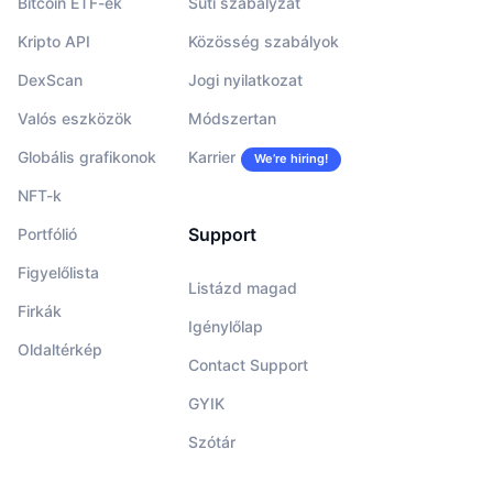
Bitcoin ETF-ek
Süti szabályzat
Kripto API
Közösség szabályok
DexScan
Jogi nyilatkozat
Valós eszközök
Módszertan
Globális grafikonok
Karrier
We’re hiring!
NFT-k
Support
Portfólió
Figyelőlista
Listázd magad
Firkák
Igénylőlap
Oldaltérkép
Contact Support
GYIK
Szótár