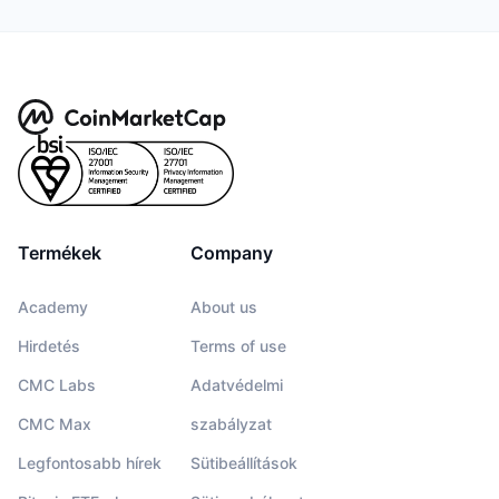
Közeledő értékesítések
Finanszírozási díjak
Tanulj & Keress
Naptár
ICO Naptár
Esemény naptár
Termékek
Company
Academy
About us
Hirdetés
Terms of use
CMC Labs
Adatvédelmi
CMC Max
szabályzat
Legfontosabb hírek
Sütibeállítások