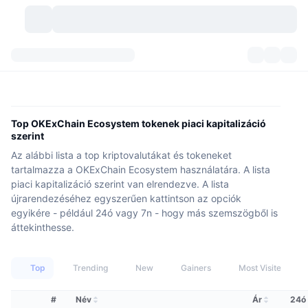
Kriptopénzek
Irányítópultok
Kriptopénzek
DexScan
Piacok
Rangsor
Top OKExChain Ecosystem tokenek piaci kapitalizáció
szerint
Jelzések
Tőzsdék
Kategóriák
New
Piacáttekintés
Az alábbi lista a top kriptovalutákat és tokeneket
tartalmazza a OKExChain Ecosystem használatára. A lista
Felkapott
Közösség
Történelmi pillanatképek
Azonnali piac
Centralizált tőzsdék
piaci kapitalizáció szerint van elrendezve. A lista
újrarendezéséhez egyszerűen kattintson az opciók
Új
Hírfolyam
API
Token feloldások
egyikére - például 24ó vagy 7n - hogy más szemszögből is
Kriptovaluták száma
Azonnali
áttekinthesse.
Emelkedők
Témák
Hozamok
Termékek
Bitcoin kincstárak
Származékos termékek
API
Top
Trending
New
Gainers
Most Visited
Mém felfedező
Élő
Valós eszközök
BNB kincstárak
Termékek
Kripto API
Decentralizált tőzsdék
#
Név
Ár
24ó