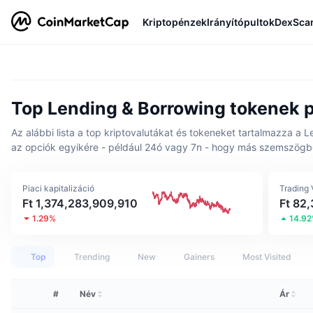
Kriptopénzek
Irányítópultok
DexSca
Top Lending & Borrowing tokenek pi
Az alábbi lista a top kriptovalutákat és tokeneket tartalmazza a L
az opciók egyikére - például 24ó vagy 7n - hogy más szemszögből
Piaci kapitalizáció
Trading
Ft 1,374,283,909,910
Ft 82
1.29%
14.9
Top
Trending
New
Gainers
Most Visited
#
Név
Ár