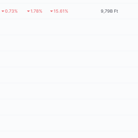
0.73%
1.78%
15.61%
9,79B Ft