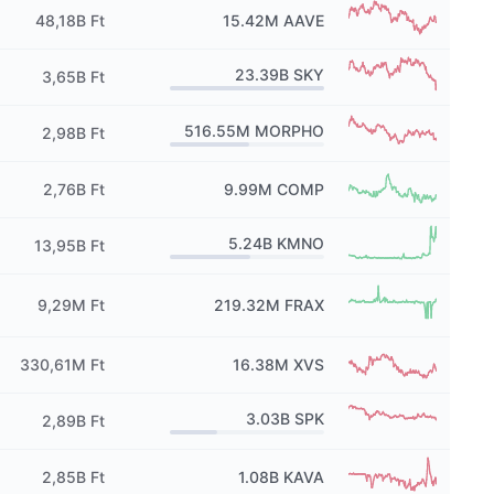
48,18B Ft
15.42M
AAVE
23.39B
SKY
3,65B Ft
516.55M
MORPHO
2,98B Ft
2,76B Ft
9.99M
COMP
5.24B
KMNO
13,95B Ft
9,29M Ft
219.32M
FRAX
330,61M Ft
16.38M
XVS
3.03B
SPK
2,89B Ft
2,85B Ft
1.08B
KAVA