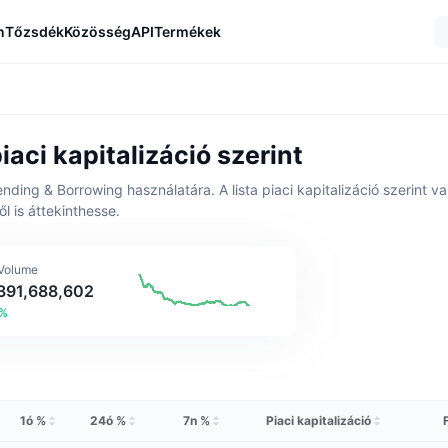
n
Tőzsdék
Közösség
API
Termékek
aci kapitalizáció szerint
ending & Borrowing használatára. A lista piaci kapitalizáció szerint 
 is áttekinthesse.
 Volume
,391,688,602
2%
1ó %
24ó %
7n %
Piaci kapitalizáció