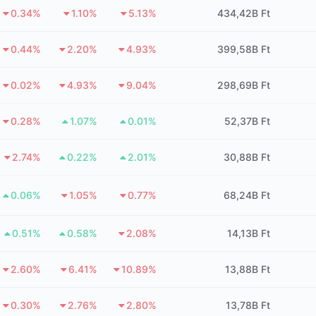
0.34%
1.10%
5.13%
434,42B Ft
0.44%
2.20%
4.93%
399,58B Ft
0.02%
4.93%
9.04%
298,69B Ft
0.28%
1.07%
0.01%
52,37B Ft
2.74%
0.22%
2.01%
30,88B Ft
0.06%
1.05%
0.77%
68,24B Ft
0.51%
0.58%
2.08%
14,13B Ft
2.60%
6.41%
10.89%
13,88B Ft
0.30%
2.76%
2.80%
13,78B Ft