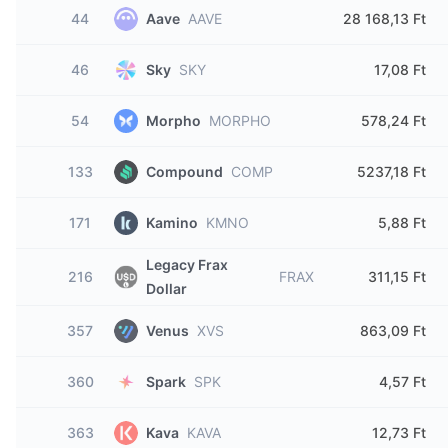
44
Aave
AAVE
28 168,13 Ft
46
Sky
SKY
17,08 Ft
54
Morpho
MORPHO
578,24 Ft
133
Compound
COMP
5237,18 Ft
171
Kamino
KMNO
5,88 Ft
Legacy Frax
216
FRAX
311,15 Ft
Dollar
357
Venus
XVS
863,09 Ft
360
Spark
SPK
4,57 Ft
363
Kava
KAVA
12,73 Ft