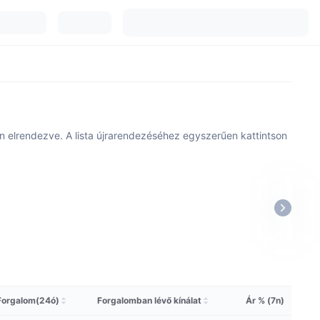
van elrendezve. A lista újrarendezéséhez egyszerűen kattintson
Forgalom(24ó)
Forgalomban lévő kínálat
Ár % (7n)