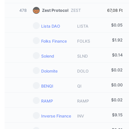
478
Zest Protocol
ZEST
67,08 Ft
$
0.05
Lista DAO
LISTA
$
1.92
Folks Finance
FOLKS
$
0.14
Solend
SLND
$
0.02
Dolomite
DOLO
$
0.00
BENQI
QI
$
0.02
RAMP
RAMP
$
9.15
Inverse Finance
INV