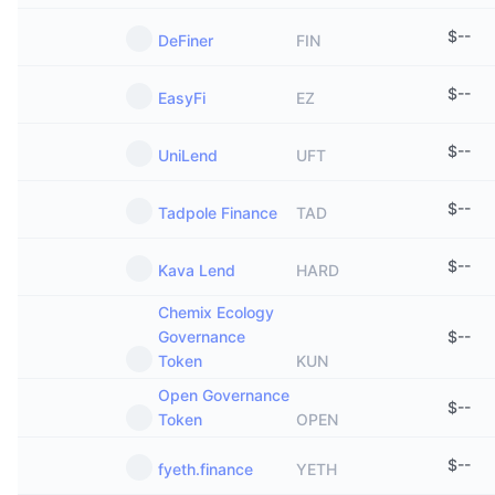
$
--
DeFiner
FIN
$
--
EasyFi
EZ
$
--
UniLend
UFT
$
--
Tadpole Finance
TAD
$
--
Kava Lend
HARD
Chemix Ecology
Governance
$
--
Token
KUN
Open Governance
$
--
Token
OPEN
$
--
fyeth.finance
YETH