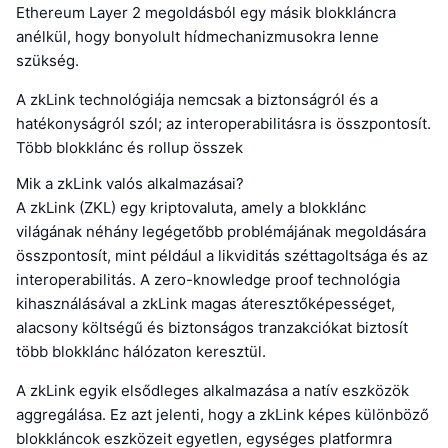
Ethereum Layer 2 megoldásból egy másik blokkláncra
anélkül, hogy bonyolult hídmechanizmusokra lenne
szükség.
A zkLink technológiája nemcsak a biztonságról és a
hatékonyságról szól; az interoperabilitásra is összpontosít.
Több blokklánc és rollup összek
Mik a zkLink valós alkalmazásai?
A zkLink (ZKL) egy kriptovaluta, amely a blokklánc
világának néhány legégetőbb problémájának megoldására
összpontosít, mint például a likviditás széttagoltsága és az
interoperabilitás. A zero-knowledge proof technológia
kihasználásával a zkLink magas áteresztőképességet,
alacsony költségű és biztonságos tranzakciókat biztosít
több blokklánc hálózaton keresztül.
A zkLink egyik elsődleges alkalmazása a natív eszközök
aggregálása. Ez azt jelenti, hogy a zkLink képes különböző
blokkláncok eszközeit egyetlen, egységes platformra