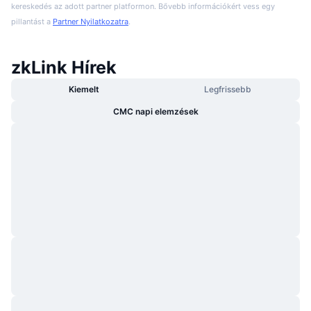
kereskedés az adott partner platformon. Bővebb információkért vess egy
pillantást a
Partner Nyilatkozatra
.
zkLink Hírek
Kiemelt
Legfrissebb
CMC napi elemzések