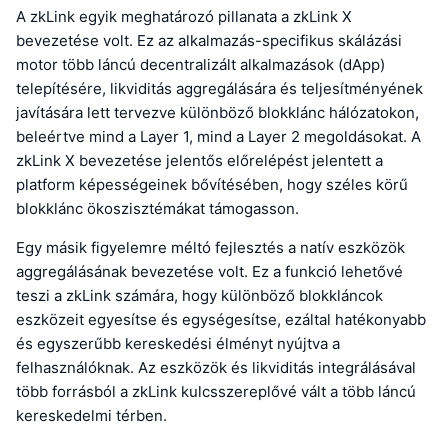
A zkLink egyik meghatározó pillanata a zkLink X
bevezetése volt. Ez az alkalmazás-specifikus skálázási
motor több láncú decentralizált alkalmazások (dApp)
telepítésére, likviditás aggregálására és teljesítményének
javítására lett tervezve különböző blokklánc hálózatokon,
beleértve mind a Layer 1, mind a Layer 2 megoldásokat. A
zkLink X bevezetése jelentős előrelépést jelentett a
platform képességeinek bővítésében, hogy széles körű
blokklánc ökoszisztémákat támogasson.
Egy másik figyelemre méltó fejlesztés a natív eszközök
aggregálásának bevezetése volt. Ez a funkció lehetővé
teszi a zkLink számára, hogy különböző blokkláncok
eszközeit egyesítse és egységesítse, ezáltal hatékonyabb
és egyszerűbb kereskedési élményt nyújtva a
felhasználóknak. Az eszközök és likviditás integrálásával
több forrásból a zkLink kulcsszereplővé vált a több láncú
kereskedelmi térben.