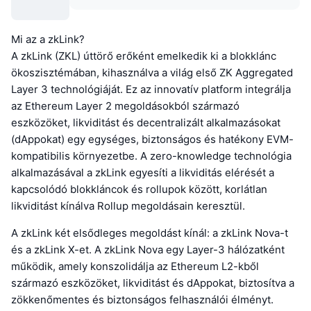
Mi az a zkLink?
A zkLink (ZKL) úttörő erőként emelkedik ki a blokklánc
ökoszisztémában, kihasználva a világ első ZK Aggregated
Layer 3 technológiáját. Ez az innovatív platform integrálja
az Ethereum Layer 2 megoldásokból származó
eszközöket, likviditást és decentralizált alkalmazásokat
(dAppokat) egy egységes, biztonságos és hatékony EVM-
kompatibilis környezetbe. A zero-knowledge technológia
alkalmazásával a zkLink egyesíti a likviditás elérését a
kapcsolódó blokkláncok és rollupok között, korlátlan
likviditást kínálva Rollup megoldásain keresztül.
A zkLink két elsődleges megoldást kínál: a zkLink Nova-t
és a zkLink X-et. A zkLink Nova egy Layer-3 hálózatként
működik, amely konszolidálja az Ethereum L2-kből
származó eszközöket, likviditást és dAppokat, biztosítva a
zökkenőmentes és biztonságos felhasználói élményt.