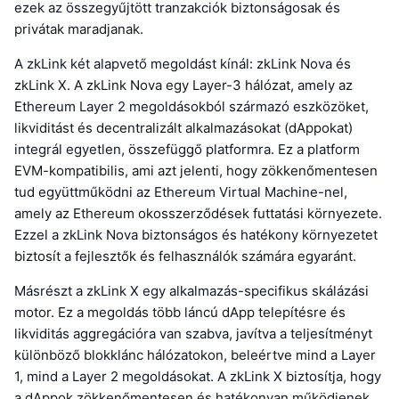
ezek az összegyűjtött tranzakciók biztonságosak és
privátak maradjanak.
A zkLink két alapvető megoldást kínál: zkLink Nova és
zkLink X. A zkLink Nova egy Layer-3 hálózat, amely az
Ethereum Layer 2 megoldásokból származó eszközöket,
likviditást és decentralizált alkalmazásokat (dAppokat)
integrál egyetlen, összefüggő platformra. Ez a platform
EVM-kompatibilis, ami azt jelenti, hogy zökkenőmentesen
tud együttműködni az Ethereum Virtual Machine-nel,
amely az Ethereum okosszerződések futtatási környezete.
Ezzel a zkLink Nova biztonságos és hatékony környezetet
biztosít a fejlesztők és felhasználók számára egyaránt.
Másrészt a zkLink X egy alkalmazás-specifikus skálázási
motor. Ez a megoldás több láncú dApp telepítésre és
likviditás aggregációra van szabva, javítva a teljesítményt
különböző blokklánc hálózatokon, beleértve mind a Layer
1, mind a Layer 2 megoldásokat. A zkLink X biztosítja, hogy
a dAppok zökkenőmentesen és hatékonyan működjenek,