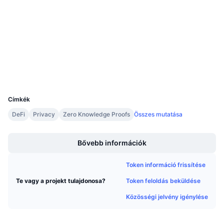
4.4
Közeledő értékesítések
Értékelés (CertiK)
Finanszírozási díjak
Tanulj & Keress
Audits
etherscan.io
Naptár
Explorers
Wallets
ICO Naptár
UCID
13039
Esemény naptár
Címkék
DeFi
Privacy
Zero Knowledge Proofs
Összes mutatása
Boost
Bővebb információk
Token információ frissítése
Token feloldás beküldése
Te vagy a projekt tulajdonosa?
Közösségi jelvény igénylése