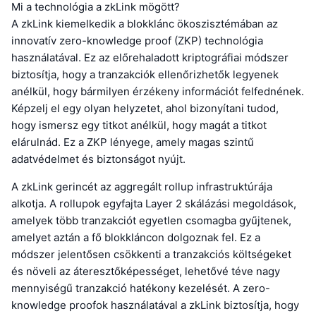
Mi a technológia a zkLink mögött?
A zkLink kiemelkedik a blokklánc ökoszisztémában az
innovatív zero-knowledge proof (ZKP) technológia
használatával. Ez az előrehaladott kriptográfiai módszer
biztosítja, hogy a tranzakciók ellenőrizhetők legyenek
anélkül, hogy bármilyen érzékeny információt felfednének.
Képzelj el egy olyan helyzetet, ahol bizonyítani tudod,
hogy ismersz egy titkot anélkül, hogy magát a titkot
elárulnád. Ez a ZKP lényege, amely magas szintű
adatvédelmet és biztonságot nyújt.
A zkLink gerincét az aggregált rollup infrastruktúrája
alkotja. A rollupok egyfajta Layer 2 skálázási megoldások,
amelyek több tranzakciót egyetlen csomagba gyűjtenek,
amelyet aztán a fő blokkláncon dolgoznak fel. Ez a
módszer jelentősen csökkenti a tranzakciós költségeket
és növeli az áteresztőképességet, lehetővé téve nagy
mennyiségű tranzakció hatékony kezelését. A zero-
knowledge proofok használatával a zkLink biztosítja, hogy