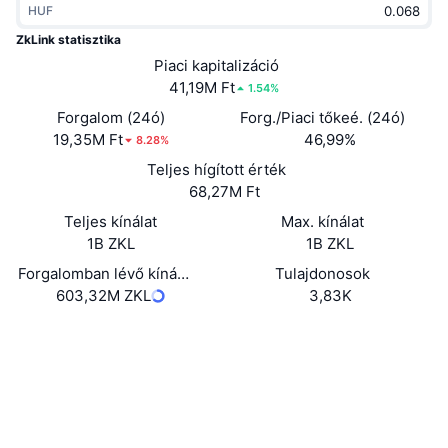
HUF
Felkapott
Kripto ETF-ek
Tanulj
CMC MCP
ZkLink statisztika
Új
Piaci kapitalizáció
Bitcoin ETF-ek
x402
Hírek
41,19M Ft
1.54%
Kripto
Ethereum ETF-ek
Forgalom (24ó)
Forg./Piaci tőkeé. (24ó)
Academy
19,35M Ft
46,99%
8.28%
Politika
Teljes hígított érték
Technikai elemzés
Kutatás
68,27M Ft
Sportok
Teljes kínálat
Max. kínálat
RSI
Videók
1B ZKL
1B ZKL
Pénzügy
MACD
Forgalomban lévő kínálat
Tulajdonosok
Szótár
603,32M ZKL
3,83K
Technológia
Webhely
Website
Whitepaper
Származékos termékek
Kampányok
NFT
Közösségi
Áttekintés
Airdropok
Összefoglaló NFT statisztikák
0xfc38...0fcede
Szerződések
Likvidálások
Gyémánt jutalmak