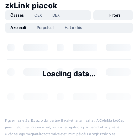
zkLink piacok
Összes
CEX
DEX
Filters
Azonnali
Perpetual
Határidős
Loading data...
Figyelmeztetés: Ez az oldal partnerlinkeket tartalmazhat. A CoinMarketCap
pénzjutalomban részesülhet, ha meglátogatod a partnerlinkek egyikét és
elvégzel egy meghatározott műveletet, mint például a regisztráció és