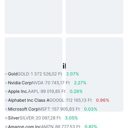
Népszerű Való Világbeli Eszközök
Gold
GOLD
1 372 526,02 Ft
2.07%
Nvidia Corp
NVDA
70 745,17 Ft
2.27%
Apple Inc.
AAPL
99 019,85 Ft
0.29%
Alphabet Inc Class A
GOOGL
112 165,13 Ft
0.96%
Microsoft Corp
MSFT
157 905,83 Ft
0.03%
Silver
SILVER
20 097,28 Ft
3.05%
Amazon.com Inc
AMZN
86 727,53 Ft
0.82%