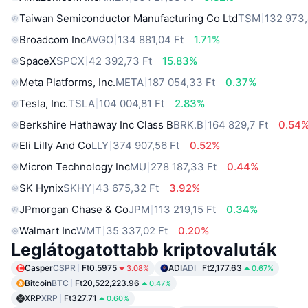
Taiwan Semiconductor Manufacturing Co Ltd
TSM
132 973,
Broadcom Inc
AVGO
134 881,04 Ft
1.71%
SpaceX
SPCX
42 392,73 Ft
15.83%
Meta Platforms, Inc.
META
187 054,33 Ft
0.37%
Tesla, Inc.
TSLA
104 004,81 Ft
2.83%
Berkshire Hathaway Inc Class B
BRK.B
164 829,7 Ft
0.54
Eli Lilly And Co
LLY
374 907,56 Ft
0.52%
Micron Technology Inc
MU
278 187,33 Ft
0.44%
SK Hynix
SKHY
43 675,32 Ft
3.92%
JPmorgan Chase & Co
JPM
113 219,15 Ft
0.34%
Walmart Inc
WMT
35 337,02 Ft
0.20%
Leglátogatottabb kriptovaluták
Casper
CSPR
Ft0.5975
ADI
ADI
Ft2,177.63
3.08%
0.67%
Bitcoin
BTC
Ft20,522,223.96
0.47%
XRP
XRP
Ft327.71
0.60%