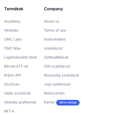
Termékek
Company
Academy
About us
Hirdetés
Terms of use
CMC Labs
Adatvédelmi
CMC Max
szabályzat
Legfontosabb hírek
Sütibeállítások
Bitcoin ETF-ek
Süti szabályzat
Kripto API
Közösség szabályok
DexScan
Jogi nyilatkozat
Valós eszközök
Módszertan
Globális grafikonok
Karrier
We’re hiring!
NFT-k