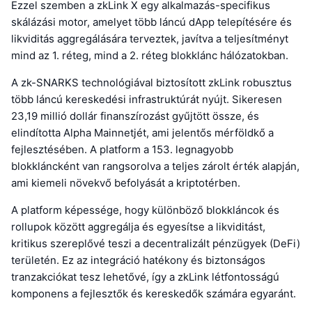
Ezzel szemben a zkLink X egy alkalmazás-specifikus
skálázási motor, amelyet több láncú dApp telepítésére és
likviditás aggregálására terveztek, javítva a teljesítményt
mind az 1. réteg, mind a 2. réteg blokklánc hálózatokban.
A zk-SNARKS technológiával biztosított zkLink robusztus
több láncú kereskedési infrastruktúrát nyújt. Sikeresen
23,19 millió dollár finanszírozást gyűjtött össze, és
elindította Alpha Mainnetjét, ami jelentős mérföldkő a
fejlesztésében. A platform a 153. legnagyobb
blokkláncként van rangsorolva a teljes zárolt érték alapján,
ami kiemeli növekvő befolyását a kriptotérben.
A platform képessége, hogy különböző blokkláncok és
rollupok között aggregálja és egyesítse a likviditást,
kritikus szereplővé teszi a decentralizált pénzügyek (DeFi)
területén. Ez az integráció hatékony és biztonságos
tranzakciókat tesz lehetővé, így a zkLink létfontosságú
komponens a fejlesztők és kereskedők számára egyaránt.