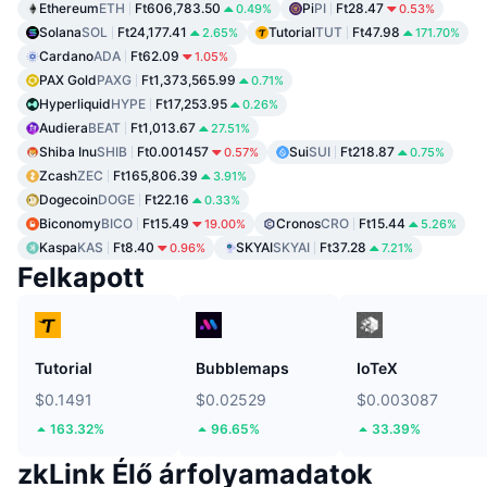
Ethereum
ETH
Ft606,783.50
Pi
PI
Ft28.47
0.49%
0.53%
Solana
SOL
Ft24,177.41
Tutorial
TUT
Ft47.98
2.65%
171.70%
Cardano
ADA
Ft62.09
1.05%
PAX Gold
PAXG
Ft1,373,565.99
0.71%
Hyperliquid
HYPE
Ft17,253.95
0.26%
Audiera
BEAT
Ft1,013.67
27.51%
Shiba Inu
SHIB
Ft0.001457
Sui
SUI
Ft218.87
0.57%
0.75%
Zcash
ZEC
Ft165,806.39
3.91%
Dogecoin
DOGE
Ft22.16
0.33%
Biconomy
BICO
Ft15.49
Cronos
CRO
Ft15.44
19.00%
5.26%
Kaspa
KAS
Ft8.40
SKYAI
SKYAI
Ft37.28
0.96%
7.21%
Felkapott
Tutorial
Bubblemaps
IoTeX
$0.1491
$0.02529
$0.003087
163.32%
96.65%
33.39%
zkLink Élő árfolyamadatok