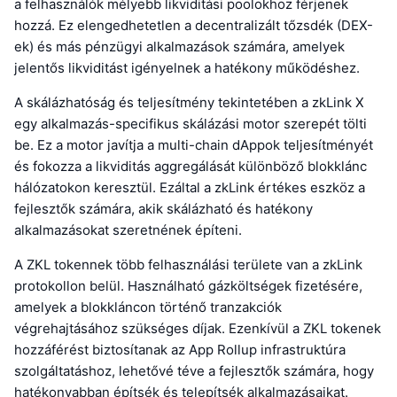
a felhasználók mélyebb likviditási poolokhoz férjenek
hozzá. Ez elengedhetetlen a decentralizált tőzsdék (DEX-
ek) és más pénzügyi alkalmazások számára, amelyek
jelentős likviditást igényelnek a hatékony működéshez.
A skálázhatóság és teljesítmény tekintetében a zkLink X
egy alkalmazás-specifikus skálázási motor szerepét tölti
be. Ez a motor javítja a multi-chain dAppok teljesítményét
és fokozza a likviditás aggregálását különböző blokklánc
hálózatokon keresztül. Ezáltal a zkLink értékes eszköz a
fejlesztők számára, akik skálázható és hatékony
alkalmazásokat szeretnének építeni.
A ZKL tokennek több felhasználási területe van a zkLink
protokollon belül. Használható gázköltségek fizetésére,
amelyek a blokkláncon történő tranzakciók
végrehajtásához szükséges díjak. Ezenkívül a ZKL tokenek
hozzáférést biztosítanak az App Rollup infrastruktúra
szolgáltatáshoz, lehetővé téve a fejlesztők számára, hogy
hatékonyabban építsék és telepítsék alkalmazásaikat.