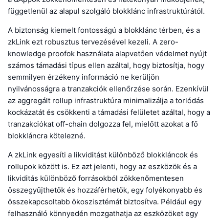
függetlenül az alapul szolgáló blokklánc infrastruktúrától.
A biztonság kiemelt fontosságú a blokklánc térben, és a
zkLink ezt robusztus tervezésével kezeli. A zero-
knowledge proofok használata alapvetően védelmet nyújt
számos támadási típus ellen azáltal, hogy biztosítja, hogy
semmilyen érzékeny információ ne kerüljön
nyilvánosságra a tranzakciók ellenőrzése során. Ezenkívül
az aggregált rollup infrastruktúra minimalizálja a torlódás
kockázatát és csökkenti a támadási felületet azáltal, hogy a
tranzakciókat off-chain dolgozza fel, mielőtt azokat a fő
blokkláncra kötelezné.
A zkLink egyesíti a likviditást különböző blokkláncok és
rollupok között is. Ez azt jelenti, hogy az eszközök és a
likviditás különböző forrásokból zökkenőmentesen
összegyűjthetők és hozzáférhetők, egy folyékonyabb és
összekapcsoltabb ökoszisztémát biztosítva. Például egy
felhasználó könnyedén mozgathatja az eszközöket egy