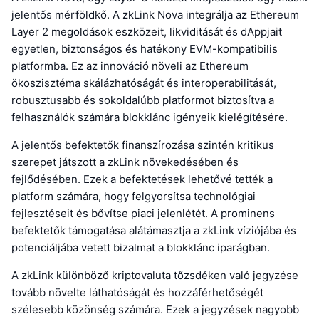
jelentős mérföldkő. A zkLink Nova integrálja az Ethereum
Layer 2 megoldások eszközeit, likviditását és dAppjait
egyetlen, biztonságos és hatékony EVM-kompatibilis
platformba. Ez az innováció növeli az Ethereum
ökoszisztéma skálázhatóságát és interoperabilitását,
robusztusabb és sokoldalúbb platformot biztosítva a
felhasználók számára blokklánc igényeik kielégítésére.
A jelentős befektetők finanszírozása szintén kritikus
szerepet játszott a zkLink növekedésében és
fejlődésében. Ezek a befektetések lehetővé tették a
platform számára, hogy felgyorsítsa technológiai
fejlesztéseit és bővítse piaci jelenlétét. A prominens
befektetők támogatása alátámasztja a zkLink víziójába és
potenciáljába vetett bizalmat a blokklánc iparágban.
A zkLink különböző kriptovaluta tőzsdéken való jegyzése
tovább növelte láthatóságát és hozzáférhetőségét
szélesebb közönség számára. Ezek a jegyzések nagyobb