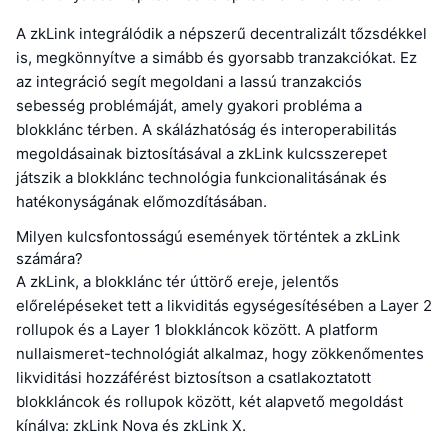
A zkLink integrálódik a népszerű decentralizált tőzsdékkel
is, megkönnyítve a simább és gyorsabb tranzakciókat. Ez
az integráció segít megoldani a lassú tranzakciós
sebesség problémáját, amely gyakori probléma a
blokklánc térben. A skálázhatóság és interoperabilitás
megoldásainak biztosításával a zkLink kulcsszerepet
játszik a blokklánc technológia funkcionalitásának és
hatékonyságának előmozdításában.
Milyen kulcsfontosságú események történtek a zkLink
számára?
A zkLink, a blokklánc tér úttörő ereje, jelentős
előrelépéseket tett a likviditás egységesítésében a Layer 2
rollupok és a Layer 1 blokkláncok között. A platform
nullaismeret-technológiát alkalmaz, hogy zökkenőmentes
likviditási hozzáférést biztosítson a csatlakoztatott
blokkláncok és rollupok között, két alapvető megoldást
kínálva: zkLink Nova és zkLink X.