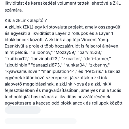
likviditást és kereskedési volument tettek lehetővé a ZKL
számára,
Kik a zkLink alapítói?
A zkLink (ZKL) egy kriptovaluta projekt, amely összegyűjti
és egyesíti a likviditást a Layer 2 rollupok és a Layer 1
blokkláncok között. A zkLink alapítója Vincent Yang.
Ezenkívül a projekt több hozzájárulót is felsorol álnéven,
mint például "Biloonov," "Mozzy59," "parvin528,"
"fruitbox12," "tanzinabd23," "zkcarter," "defi-farmer,"
"zjxubinbin," "danaazizi873," "hunkar04," "zkbenny,"
"kyawsamuilove," "manipulation44," és "Pet3ris." Ezek az
egyének különböző szerepeket játszottak a zkLink
alapvető megoldásainak, a zkLink Nova és a zkLink X
fejlesztésében és megvalósításában, amelyek nulla tudás
technológiát használnak a likviditás hozzáférésének
egyesítésére a kapcsolódó blokkláncok és rollupok között.