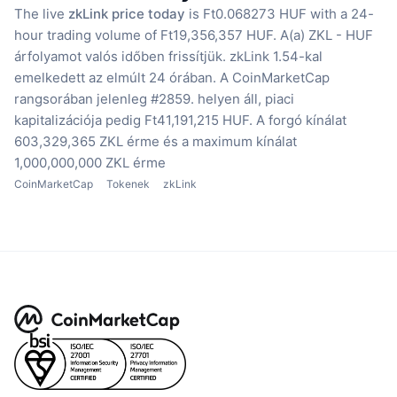
The live
zkLink price today
is Ft0.068273 HUF with a 24-
hour trading volume of Ft19,356,357 HUF.
A(a) ZKL - HUF
árfolyamot valós időben frissítjük.
zkLink 1.54-kal
emelkedett az elmúlt 24 órában.
A CoinMarketCap
rangsorában jelenleg #2859. helyen áll, piaci
kapitalizációja pedig Ft41,191,215 HUF.
A forgó kínálat
603,329,365 ZKL érme
és a maximum kínálat
1,000,000,000 ZKL érme
CoinMarketCap
Tokenek
zkLink