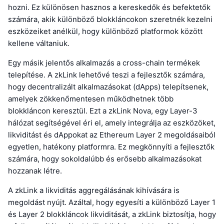
hozni. Ez különösen hasznos a kereskedők és befektetők
számára, akik különböző blokkláncokon szeretnék kezelni
eszközeiket anélkül, hogy különböző platformok között
kellene váltaniuk.
Egy másik jelentős alkalmazás a cross-chain termékek
telepítése. A zkLink lehetővé teszi a fejlesztők számára,
hogy decentralizált alkalmazásokat (dApps) telepítsenek,
amelyek zökkenőmentesen működhetnek több
blokkláncon keresztül. Ezt a zkLink Nova, egy Layer-3
hálózat segítségével éri el, amely integrálja az eszközöket,
likviditást és dAppokat az Ethereum Layer 2 megoldásaiból
egyetlen, hatékony platformra. Ez megkönnyíti a fejlesztők
számára, hogy sokoldalúbb és erősebb alkalmazásokat
hozzanak létre.
A zkLink a likviditás aggregálásának kihívására is
megoldást nyújt. Azáltal, hogy egyesíti a különböző Layer 1
és Layer 2 blokkláncok likviditását, a zkLink biztosítja, hogy