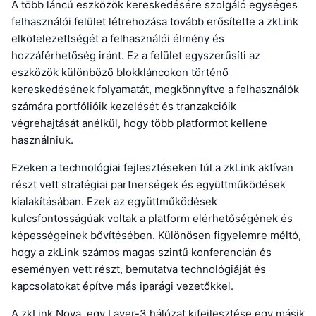
A több láncú eszközök kereskedésére szolgáló egységes
felhasználói felület létrehozása tovább erősítette a zkLink
elkötelezettségét a felhasználói élmény és
hozzáférhetőség iránt. Ez a felület egyszerűsíti az
eszközök különböző blokkláncokon történő
kereskedésének folyamatát, megkönnyítve a felhasználók
számára portfólióik kezelését és tranzakcióik
végrehajtását anélkül, hogy több platformot kellene
használniuk.
Ezeken a technológiai fejlesztéseken túl a zkLink aktívan
részt vett stratégiai partnerségek és együttműködések
kialakításában. Ezek az együttműködések
kulcsfontosságúak voltak a platform elérhetőségének és
képességeinek bővítésében. Különösen figyelemre méltó,
hogy a zkLink számos magas szintű konferencián és
eseményen vett részt, bemutatva technológiáját és
kapcsolatokat építve más iparági vezetőkkel.
A zkLink Nova, egy Layer-3 hálózat kifejlesztése egy másik