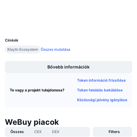
3.8
Közeledő értékesítések
Értékelés (CertiK)
Finanszírozási díjak
Tanulj & Keress
kaiascan.io
Explorers
UCID
Naptár
20456
Címkék
ICO Naptár
Klaytn Ecosystem
Összes mutatása
Boost
Esemény naptár
Bővebb információk
Token információ frissítése
Token feloldás beküldése
Te vagy a projekt tulajdonosa?
Közösségi jelvény igénylése
WeBuy piacok
Összes
CEX
DEX
Filters