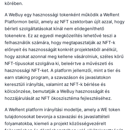
körében.
A WeBuy egy hasznossági tokenként működik a WeRent
Platformon belül, amely az NFT szektorban újít azzal, hogy
bérleti szolgáltatásokat kínál nem elidegeníthető
tokenekre. Ez az egyedi megközelítés lehetővé teszi a
felhasználók számára, hogy megtapasztalják az NFT-k
előnyeit és hasznosságát konkrét projektekből anélkül,
hogy azokat azonnal meg kellene vásárolniuk, széles körű
NFT-típusokat szolgálva ki, beleértve a művészeti és
hasznossági NFT-ket. A platform jellemzői, mint a tier és
earn staking program, a szavazáson és javaslatokon
keresztüli irányítás, valamint az NFT-k bérlése és
kölcsönzése, bemutatják a WeBuy hasznosságát és
hozzájárulását az NFT ökoszisztéma fejlesztéséhez.
A WeRent platform irányítási modellje, amely a WE token
tulajdonosokat bevonja a szavazási és javaslattételi
folyamatokba, kiemeli a projekt közösségvezérelt