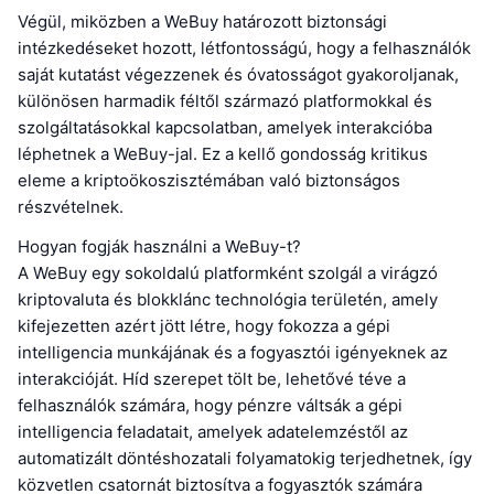
Végül, miközben a WeBuy határozott biztonsági
intézkedéseket hozott, létfontosságú, hogy a felhasználók
saját kutatást végezzenek és óvatosságot gyakoroljanak,
különösen harmadik féltől származó platformokkal és
szolgáltatásokkal kapcsolatban, amelyek interakcióba
léphetnek a WeBuy-jal. Ez a kellő gondosság kritikus
eleme a kriptoökoszisztémában való biztonságos
részvételnek.
Hogyan fogják használni a WeBuy-t?
A WeBuy egy sokoldalú platformként szolgál a virágzó
kriptovaluta és blokklánc technológia területén, amely
kifejezetten azért jött létre, hogy fokozza a gépi
intelligencia munkájának és a fogyasztói igényeknek az
interakcióját. Híd szerepet tölt be, lehetővé téve a
felhasználók számára, hogy pénzre váltsák a gépi
intelligencia feladatait, amelyek adatelemzéstől az
automatizált döntéshozatali folyamatokig terjedhetnek, így
közvetlen csatornát biztosítva a fogyasztók számára