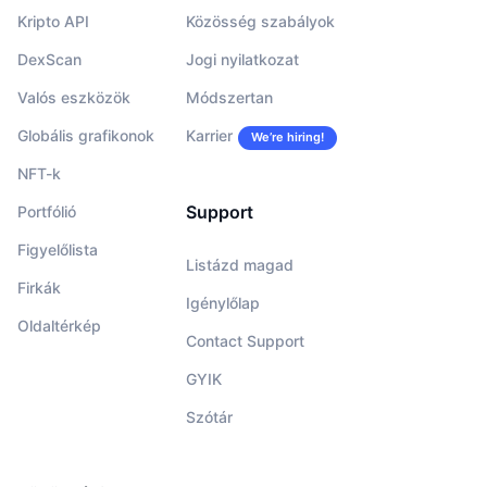
Kripto API
Közösség szabályok
DexScan
Jogi nyilatkozat
Valós eszközök
Módszertan
Globális grafikonok
Karrier
We’re hiring!
NFT-k
Support
Portfólió
Figyelőlista
Listázd magad
Firkák
Igénylőlap
Oldaltérkép
Contact Support
GYIK
Szótár