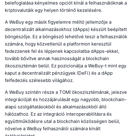
belefoglalása kényelmes opciót kínál a felhasználóknak a
kriptovalutáik egy helyen történő kezelésére.
A WeBuy egy másik figyelemre méltó jellemzője a
decentralizált alkalmazásokhoz (dApps) készült beépített
böngészője. Ez a böngésző lehetővé teszi a felhasználók
számára, hogy közvetlenül a platformon keresztül
fedezzenek fel és lépjenek kapcsolatba dApps-ekkel,
tovább bővítve annak hasznosságát a blockchain
ökoszisztémán belül. Ez pozicionálja a WeBuy-t mint egy
kaput a decentralizált pénzügyek (DeFi) és a dApp
felfedezés szélesebb világához.
A WeBuy szintén része a TOMI ökoszisztémának, jelezve
integrációját és hozzájárulását egy nagyobb, blockchain-
alapú szolgáltatásokból és alkalmazásokból álló
hálózathoz. Ez az integráció interoperabilitásra és
együttműködésre utal a blockchain közösségen belül,
növelve a WeBuy felhasználói számára kínált
értékajánlatot.