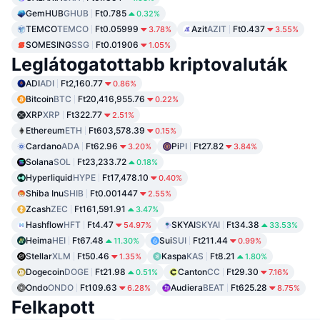
GemHUB
GHUB
Ft0.785
0.32%
TEMCO
TEMCO
Ft0.05999
Azit
AZIT
Ft0.437
3.78%
3.55%
SOMESING
SSG
Ft0.01906
1.05%
Leglátogatottabb kriptovaluták
ADI
ADI
Ft2,160.77
0.86%
Bitcoin
BTC
Ft20,416,955.76
0.22%
XRP
XRP
Ft322.77
2.51%
Ethereum
ETH
Ft603,578.39
0.15%
Cardano
ADA
Ft62.96
Pi
PI
Ft27.82
3.20%
3.84%
Solana
SOL
Ft23,233.72
0.18%
Hyperliquid
HYPE
Ft17,478.10
0.40%
Shiba Inu
SHIB
Ft0.001447
2.55%
Zcash
ZEC
Ft161,591.91
3.47%
Hashflow
HFT
Ft4.47
SKYAI
SKYAI
Ft34.38
54.97%
33.53%
Heima
HEI
Ft67.48
Sui
SUI
Ft211.44
11.30%
0.99%
Stellar
XLM
Ft50.46
Kaspa
KAS
Ft8.21
1.35%
1.80%
Dogecoin
DOGE
Ft21.98
Canton
CC
Ft29.30
0.51%
7.16%
Ondo
ONDO
Ft109.63
Audiera
BEAT
Ft625.28
6.28%
8.75%
Felkapott