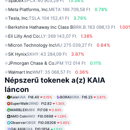
SpaceX
SPCX
40 903,29 Ft
13.34%
Meta Platforms, Inc.
META
186 709,58 Ft
0.78%
Tesla, Inc.
TSLA
104 152,41 Ft
3.79%
Berkshire Hathaway Inc Class B
BRK.B
163 098,13 Ft
1.00
Eli Lilly And Co
LLY
369 143,07 Ft
1.38%
Micron Technology Inc
MU
275 039,27 Ft
0.64%
SK Hynix
SKHY
43 284,09 Ft
3.97%
JPmorgan Chase & Co
JPM
112 014 Ft
0.11%
Walmart Inc
WMT
35 068,57 Ft
0.36%
Népszerű tokenek a(z) KAIA
láncon
Kaia
KAIA
Ft8.40
BORA
BORA
Ft6.23
0.15%
3.67%
SuperWalk
GRND
Ft2.82
1.30%
MARBLEX
MBX
Ft7.08
2.93%
AMO Coin
AMO
Ft0.0698
1.29%
Observer
OBSR
Ft0.08208
5.85%
GALAXIA
GXA
Ft0.1854
1.53%