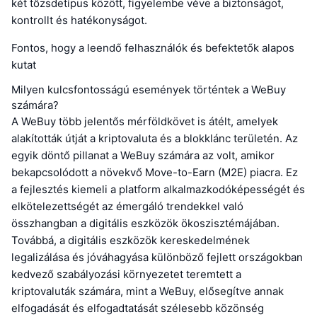
két tőzsdetípus között, figyelembe véve a biztonságot,
kontrollt és hatékonyságot.
Fontos, hogy a leendő felhasználók és befektetők alapos
kutat
Milyen kulcsfontosságú események történtek a WeBuy
számára?
A WeBuy több jelentős mérföldkövet is átélt, amelyek
alakították útját a kriptovaluta és a blokklánc területén. Az
egyik döntő pillanat a WeBuy számára az volt, amikor
bekapcsolódott a növekvő Move-to-Earn (M2E) piacra. Ez
a fejlesztés kiemeli a platform alkalmazkodóképességét és
elkötelezettségét az émergáló trendekkel való
összhangban a digitális eszközök ökoszisztémájában.
Továbbá, a digitális eszközök kereskedelmének
legalizálása és jóváhagyása különböző fejlett országokban
kedvező szabályozási környezetet teremtett a
kriptovaluták számára, mint a WeBuy, elősegítve annak
elfogadását és elfogadtatását szélesebb közönség