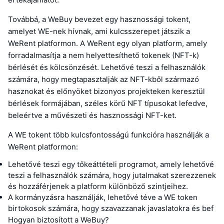
Továbbá, a WeBuy bevezet egy hasznossági tokent,
amelyet WE-nek hívnak, ami kulcsszerepet játszik a
WeRent platformon. A WeRent egy olyan platform, amely
forradalmasítja a nem helyettesíthető tokenek (NFT-k)
bérlését és kölcsönzését. Lehetővé teszi a felhasználók
számára, hogy megtapasztalják az NFT-kből származó
hasznokat és előnyöket bizonyos projekteken keresztül
bérlések formájában, széles körű NFT típusokat lefedve,
beleértve a művészeti és hasznossági NFT-ket.
A WE tokent több kulcsfontosságú funkcióra használják a
WeRent platformon:
Lehetővé teszi egy tőkeáttételi programot, amely lehetővé
teszi a felhasználók számára, hogy jutalmakat szerezzenek
és hozzáférjenek a platform különböző szintjeihez.
A kormányzásra használják, lehetővé téve a WE token
birtokosok számára, hogy szavazzanak javaslatokra és bef
Hogyan biztosított a WeBuy?