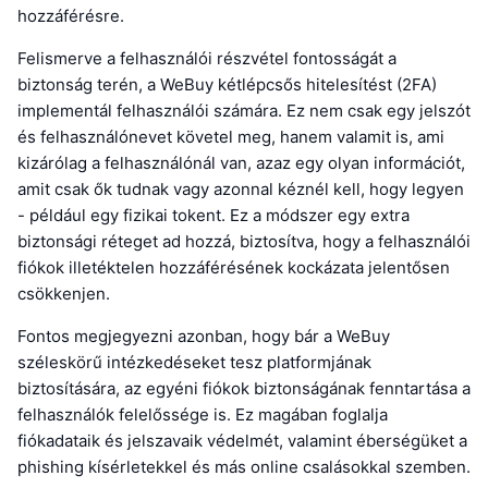
hozzáférésre.
Felismerve a felhasználói részvétel fontosságát a
biztonság terén, a WeBuy kétlépcsős hitelesítést (2FA)
implementál felhasználói számára. Ez nem csak egy jelszót
és felhasználónevet követel meg, hanem valamit is, ami
kizárólag a felhasználónál van, azaz egy olyan információt,
amit csak ők tudnak vagy azonnal kéznél kell, hogy legyen
- például egy fizikai tokent. Ez a módszer egy extra
biztonsági réteget ad hozzá, biztosítva, hogy a felhasználói
fiókok illetéktelen hozzáférésének kockázata jelentősen
csökkenjen.
Fontos megjegyezni azonban, hogy bár a WeBuy
széleskörű intézkedéseket tesz platformjának
biztosítására, az egyéni fiókok biztonságának fenntartása a
felhasználók felelőssége is. Ez magában foglalja
fiókadataik és jelszavaik védelmét, valamint éberségüket a
phishing kísérletekkel és más online csalásokkal szemben.