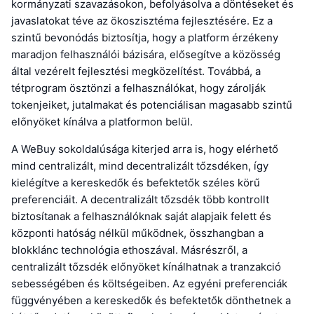
kormányzati szavazásokon, befolyásolva a döntéseket és
javaslatokat téve az ökoszisztéma fejlesztésére. Ez a
szintű bevonódás biztosítja, hogy a platform érzékeny
maradjon felhasználói bázisára, elősegítve a közösség
által vezérelt fejlesztési megközelítést. Továbbá, a
tétprogram ösztönzi a felhasználókat, hogy zárolják
tokenjeiket, jutalmakat és potenciálisan magasabb szintű
előnyöket kínálva a platformon belül.
A WeBuy sokoldalúsága kiterjed arra is, hogy elérhető
mind centralizált, mind decentralizált tőzsdéken, így
kielégítve a kereskedők és befektetők széles körű
preferenciáit. A decentralizált tőzsdék több kontrollt
biztosítanak a felhasználóknak saját alapjaik felett és
központi hatóság nélkül működnek, összhangban a
blokklánc technológia ethoszával. Másrészről, a
centralizált tőzsdék előnyöket kínálhatnak a tranzakció
sebességében és költségeiben. Az egyéni preferenciák
függvényében a kereskedők és befektetők dönthetnek a