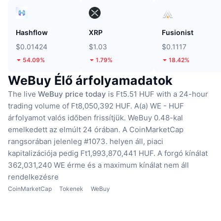
Hashflow
XRP
Fusionist
$0.01424
$1.03
$0.1117
54.09%
1.79%
18.42%
WeBuy Élő árfolyamadatok
The live
WeBuy price today
is Ft5.51 HUF with a 24-hour
trading volume of Ft8,050,392 HUF.
A(a) WE - HUF
árfolyamot valós időben frissítjük.
WeBuy 0.48-kal
emelkedett az elmúlt 24 órában.
A CoinMarketCap
rangsorában jelenleg #1073. helyen áll, piaci
kapitalizációja pedig Ft1,993,870,441 HUF.
A forgó kínálat
362,031,240 WE érme
és a maximum kínálat nem áll
rendelkezésre
CoinMarketCap
Tokenek
WeBuy