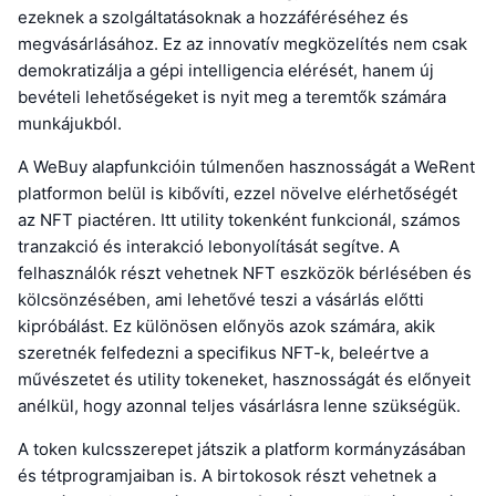
ezeknek a szolgáltatásoknak a hozzáféréséhez és
megvásárlásához. Ez az innovatív megközelítés nem csak
demokratizálja a gépi intelligencia elérését, hanem új
bevételi lehetőségeket is nyit meg a teremtők számára
munkájukból.
A WeBuy alapfunkcióin túlmenően hasznosságát a WeRent
platformon belül is kibővíti, ezzel növelve elérhetőségét
az NFT piactéren. Itt utility tokenként funkcionál, számos
tranzakció és interakció lebonyolítását segítve. A
felhasználók részt vehetnek NFT eszközök bérlésében és
kölcsönzésében, ami lehetővé teszi a vásárlás előtti
kipróbálást. Ez különösen előnyös azok számára, akik
szeretnék felfedezni a specifikus NFT-k, beleértve a
művészetet és utility tokeneket, hasznosságát és előnyeit
anélkül, hogy azonnal teljes vásárlásra lenne szükségük.
A token kulcsszerepet játszik a platform kormányzásában
és tétprogramjaiban is. A birtokosok részt vehetnek a