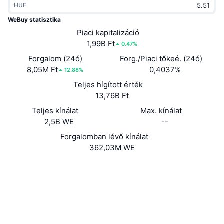
HUF
Felkapott
Kripto ETF-ek
Tanulj
CMC MCP
WeBuy statisztika
Új
Piaci kapitalizáció
Bitcoin ETF-ek
x402
Hírek
1,99B Ft
0.47%
Kripto
Ethereum ETF-ek
Forgalom (24ó)
Forg./Piaci tőkeé. (24ó)
Academy
8,05M Ft
0,4037%
12.88%
Politika
Teljes hígított érték
Technikai elemzés
Kutatás
13,76B Ft
Sportok
Teljes kínálat
Max. kínálat
RSI
Videók
2,5B WE
--
Pénzügy
MACD
Forgalomban lévő kínálat
Szótár
362,03M WE
Technológia
Website
Whitepaper
Származékos termékek
Kampányok
Webhely
NFT
Áttekintés
Airdropok
Közösségi
Összefoglaló NFT statisztikák
Likvidálások
Gyémánt jutalmak
Szerződések
0xfaea...87c55b