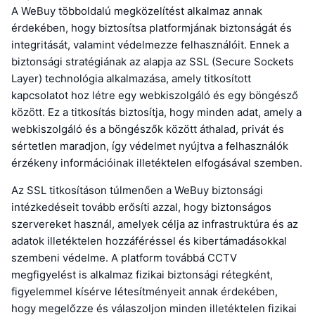
A WeBuy többoldalú megközelítést alkalmaz annak
érdekében, hogy biztosítsa platformjának biztonságát és
integritását, valamint védelmezze felhasználóit. Ennek a
biztonsági stratégiának az alapja az SSL (Secure Sockets
Layer) technológia alkalmazása, amely titkosított
kapcsolatot hoz létre egy webkiszolgáló és egy böngésző
között. Ez a titkosítás biztosítja, hogy minden adat, amely a
webkiszolgáló és a böngészők között áthalad, privát és
sértetlen maradjon, így védelmet nyújtva a felhasználók
érzékeny információinak illetéktelen elfogásával szemben.
Az SSL titkosításon túlmenően a WeBuy biztonsági
intézkedéseit tovább erősíti azzal, hogy biztonságos
szervereket használ, amelyek célja az infrastruktúra és az
adatok illetéktelen hozzáféréssel és kibertámadásokkal
szembeni védelme. A platform továbbá CCTV
megfigyelést is alkalmaz fizikai biztonsági rétegként,
figyelemmel kísérve létesítményeit annak érdekében,
hogy megelőzze és válaszoljon minden illetéktelen fizikai