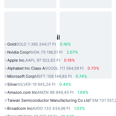
Népszerű Való Világbeli Eszközök
Gold
GOLD
1 365 244,17 Ft
0.16%
Nvidia Corp
NVDA
70 196,51 Ft
2.07%
Apple Inc.
AAPL
97 922,63 Ft
0.19%
Alphabet Inc Class A
GOOGL
111 564,59 Ft
0.70%
Microsoft Corp
MSFT
158 146,83 Ft
0.74%
Silver
SILVER
19 945,24 Ft
0.44%
Amazon.com Inc
AMZN
86 949,45 Ft
1.69%
Taiwan Semiconductor Manufacturing Co Ltd
TSM
131 557,
Broadcom Inc
AVGO
133 434,96 Ft
1.03%