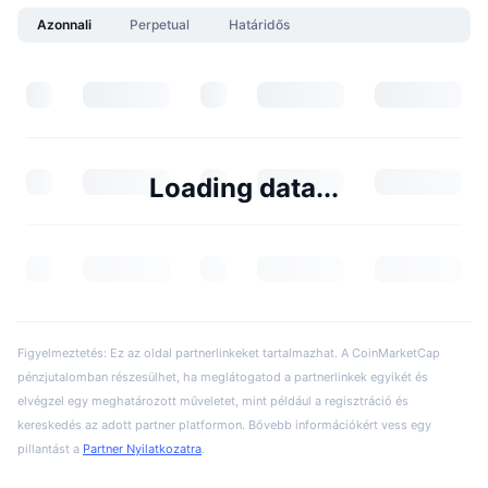
Azonnali
Perpetual
Határidős
Loading data...
Figyelmeztetés: Ez az oldal partnerlinkeket tartalmazhat. A CoinMarketCap
pénzjutalomban részesülhet, ha meglátogatod a partnerlinkek egyikét és
elvégzel egy meghatározott műveletet, mint például a regisztráció és
kereskedés az adott partner platformon. Bővebb információkért vess egy
pillantást a
Partner Nyilatkozatra
.