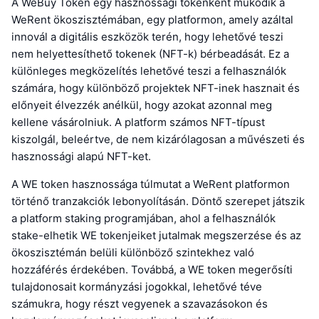
A WeBuy Token egy hasznossági tokenként működik a
WeRent ökoszisztémában, egy platformon, amely azáltal
innovál a digitális eszközök terén, hogy lehetővé teszi
nem helyettesíthető tokenek (NFT-k) bérbeadását. Ez a
különleges megközelítés lehetővé teszi a felhasználók
számára, hogy különböző projektek NFT-inek hasznait és
előnyeit élvezzék anélkül, hogy azokat azonnal meg
kellene vásárolniuk. A platform számos NFT-típust
kiszolgál, beleértve, de nem kizárólagosan a művészeti és
hasznossági alapú NFT-ket.
A WE token hasznossága túlmutat a WeRent platformon
történő tranzakciók lebonyolításán. Döntő szerepet játszik
a platform staking programjában, ahol a felhasználók
stake-elhetik WE tokenjeiket jutalmak megszerzése és az
ökoszisztémán belüli különböző szintekhez való
hozzáférés érdekében. Továbbá, a WE token megerősíti
tulajdonosait kormányzási jogokkal, lehetővé téve
számukra, hogy részt vegyenek a szavazásokon és