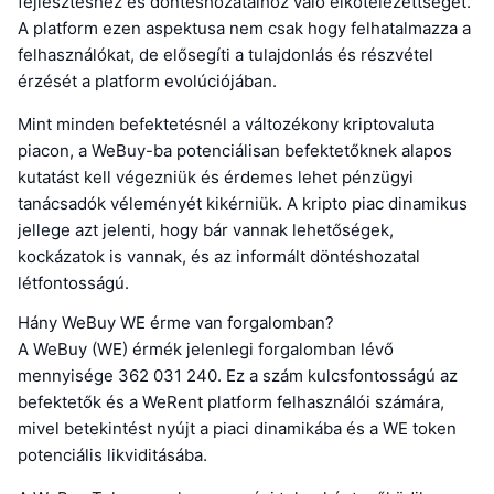
fejlesztéshez és döntéshozatalhoz való elkötelezettségét.
A platform ezen aspektusa nem csak hogy felhatalmazza a
felhasználókat, de elősegíti a tulajdonlás és részvétel
érzését a platform evolúciójában.
Mint minden befektetésnél a változékony kriptovaluta
piacon, a WeBuy-ba potenciálisan befektetőknek alapos
kutatást kell végezniük és érdemes lehet pénzügyi
tanácsadók véleményét kikérniük. A kripto piac dinamikus
jellege azt jelenti, hogy bár vannak lehetőségek,
kockázatok is vannak, és az informált döntéshozatal
létfontosságú.
Hány WeBuy WE érme van forgalomban?
A WeBuy (WE) érmék jelenlegi forgalomban lévő
mennyisége 362 031 240. Ez a szám kulcsfontosságú az
befektetők és a WeRent platform felhasználói számára,
mivel betekintést nyújt a piaci dinamikába és a WE token
potenciális likviditásába.