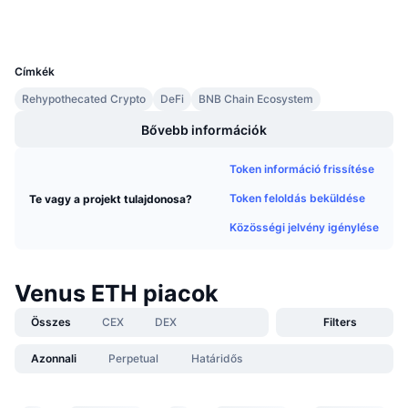
Közeledő értékesítések
Wallets
Finanszírozási díjak
Tanulj & Keress
UCID
7963
Címkék
Naptár
Rehypothecated Crypto
DeFi
BNB Chain Ecosystem
ICO Naptár
Bővebb információk
Token információ frissítése
Esemény naptár
Token feloldás beküldése
Te vagy a projekt tulajdonosa?
Közösségi jelvény igénylése
Venus ETH piacok
Összes
CEX
DEX
Filters
Azonnali
Perpetual
Határidős