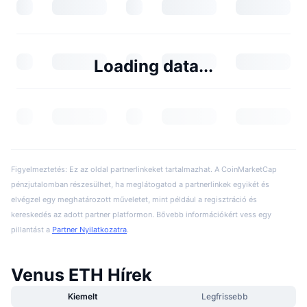
Loading data...
Figyelmeztetés: Ez az oldal partnerlinkeket tartalmazhat. A CoinMarketCap
pénzjutalomban részesülhet, ha meglátogatod a partnerlinkek egyikét és
elvégzel egy meghatározott műveletet, mint például a regisztráció és
kereskedés az adott partner platformon. Bővebb információkért vess egy
pillantást a
Partner Nyilatkozatra
.
Venus ETH Hírek
Kiemelt
Legfrissebb