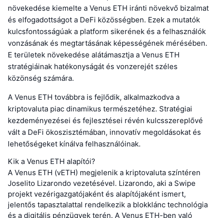
növekedése kiemelte a Venus ETH iránti növekvő bizalmat
és elfogadottságot a DeFi közösségben. Ezek a mutatók
kulcsfontosságúak a platform sikerének és a felhasználók
vonzásának és megtartásának képességének mérésében.
E területek növekedése alátámasztja a Venus ETH
stratégiáinak hatékonyságát és vonzerejét széles
közönség számára.
A Venus ETH továbbra is fejlődik, alkalmazkodva a
kriptovaluta piac dinamikus természetéhez. Stratégiai
kezdeményezései és fejlesztései révén kulcsszereplővé
vált a DeFi ökoszisztémában, innovatív megoldásokat és
lehetőségeket kínálva felhasználóinak.
Kik a Venus ETH alapítói?
A Venus ETH (vETH) megjelenik a kriptovaluta színtéren
Joselito Lizarondo vezetésével. Lizarondo, aki a Swipe
projekt vezérigazgatójaként és alapítójaként ismert,
jelentős tapasztalattal rendelkezik a blokklánc technológia
és a digitális pénzügyek terén. A Venus ETH-ben való