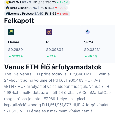
PAX Gold
PAXG
Ft1,343,730.25
2.45%
Terra Classic
LUNC
Ft0.01528
1.72%
Lorenzo Protocol
BANK
Ft13.65
6.96%
Felkapott
Heima
Pi
SKYAI
$0.2639
$0.09334
$0.08231
37.93%
7.1%
49.4%
Venus ETH Élő árfolyamadatok
The live
Venus ETH price today
is Ft12,646.02 HUF with a
24-hour trading volume of Ft11,651,960,463 HUF.
A(a)
vETH - HUF árfolyamot valós időben frissítjük.
Venus ETH
1.98-kal emelkedett az elmúlt 24 órában.
A CoinMarketCap
rangsorában jelenleg #7969. helyen áll, piaci
kapitalizációja pedig Ft11,651,951,873 HUF.
A forgó kínálat
921,393 VETH érme
és a maximum kínálat nem áll