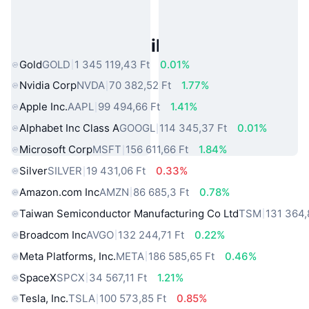
Népszerű Való Világbeli Eszközök
Gold
GOLD
1 345 119,43 Ft
0.01%
Nvidia Corp
NVDA
70 382,52 Ft
1.77%
Apple Inc.
AAPL
99 494,66 Ft
1.41%
Alphabet Inc Class A
GOOGL
114 345,37 Ft
0.01%
Microsoft Corp
MSFT
156 611,66 Ft
1.84%
Silver
SILVER
19 431,06 Ft
0.33%
Amazon.com Inc
AMZN
86 685,3 Ft
0.78%
Taiwan Semiconductor Manufacturing Co Ltd
TSM
131 364,
Broadcom Inc
AVGO
132 244,71 Ft
0.22%
Meta Platforms, Inc.
META
186 585,65 Ft
0.46%
SpaceX
SPCX
34 567,11 Ft
1.21%
Tesla, Inc.
TSLA
100 573,85 Ft
0.85%