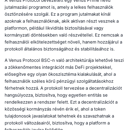
A Venus Protocol bevezetett egy Venus Prime nevű
jutalmazási programot is, amely a lelkes felhasználók
ösztönzésére szolgál. Ez a program jutalmakat kínál
azoknak a felhasználóknak, akik aktívan részt vesznek a
platformon, például likviditás biztosításával vagy
kormányzati döntésekben való részvétellel. Ez nemcsak a
felhasználói elkötelezettséget növeli, hanem hozzájárul a
protokoll általános biztonságához és stabilitásához is.
A Venus Protocol BSC-n való architektúrája lehetővé teszi
a zökkenőmentes integrációt más DeFi projektekkel,
elősegítve egy olyan ökoszisztéma kialakulását, ahol a
felhasználók széles körű pénzügyi szolgáltatásokhoz
férhetnek hozzá. A protokoll tervezése a decentralizációt
hangsúlyozza, biztosítva, hogy egyetlen entitás se
rendelkezzen a rendszer felett. Ezt a decentralizációt a
közösségi kormányzás révén érik el, ahol a token
tulajdonosok javaslatokat tehetnek és szavazhatnak a
protokoll változásairól, biztosítva, hogy a platform a
felhasználók javára fejlődjön.