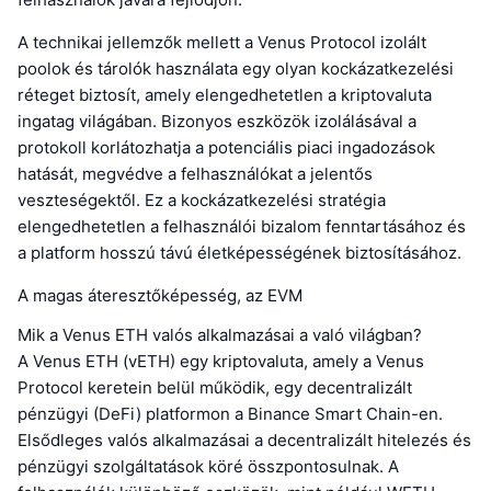
A technikai jellemzők mellett a Venus Protocol izolált
poolok és tárolók használata egy olyan kockázatkezelési
réteget biztosít, amely elengedhetetlen a kriptovaluta
ingatag világában. Bizonyos eszközök izolálásával a
protokoll korlátozhatja a potenciális piaci ingadozások
hatását, megvédve a felhasználókat a jelentős
veszteségektől. Ez a kockázatkezelési stratégia
elengedhetetlen a felhasználói bizalom fenntartásához és
a platform hosszú távú életképességének biztosításához.
A magas áteresztőképesség, az EVM
Mik a Venus ETH valós alkalmazásai a való világban?
A Venus ETH (vETH) egy kriptovaluta, amely a Venus
Protocol keretein belül működik, egy decentralizált
pénzügyi (DeFi) platformon a Binance Smart Chain-en.
Elsődleges valós alkalmazásai a decentralizált hitelezés és
pénzügyi szolgáltatások köré összpontosulnak. A