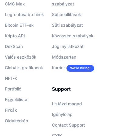
CMC Max
szabályzat
Legfontosabb hírek
Sütibeállítások
Bitcoin ETF-ek
Süti szabályzat
Kripto API
Közösség szabályok
DexScan
Jogi nyilatkozat
Valós eszközök
Módszertan
Globális grafikonok
Karrier
We’re hiring!
NFT-k
Support
Portfólió
Figyelőlista
Listázd magad
Firkák
Igénylőlap
Oldaltérkép
Contact Support
GYIK