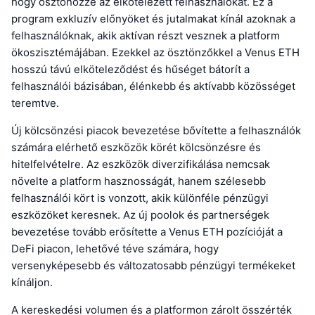
hogy ösztönözze az elkötelezett felhasználókat. Ez a
program exkluzív előnyöket és jutalmakat kínál azoknak a
felhasználóknak, akik aktívan részt vesznek a platform
ökoszisztémájában. Ezekkel az ösztönzőkkel a Venus ETH
hosszú távú elköteleződést és hűséget bátorít a
felhasználói bázisában, élénkebb és aktívabb közösséget
teremtve.
Új kölcsönzési piacok bevezetése bővítette a felhasználók
számára elérhető eszközök körét kölcsönzésre és
hitelfelvételre. Az eszközök diverzifikálása nemcsak
növelte a platform hasznosságát, hanem szélesebb
felhasználói kört is vonzott, akik különféle pénzügyi
eszközöket keresnek. Az új poolok és partnerségek
bevezetése tovább erősítette a Venus ETH pozícióját a
DeFi piacon, lehetővé téve számára, hogy
versenyképesebb és változatosabb pénzügyi termékeket
kínáljon.
A kereskedési volumen és a platformon zárolt összérték