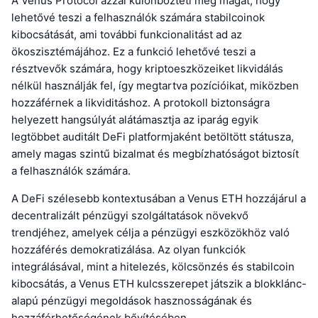
A Venus Protocol azzal különbözteti meg magát, hogy
lehetővé teszi a felhasználók számára stabilcoinok
kibocsátását, ami további funkcionalitást ad az
ökoszisztémájához. Ez a funkció lehetővé teszi a
résztvevők számára, hogy kriptoeszközeiket likvidálás
nélkül használják fel, így megtartva pozícióikat, miközben
hozzáférnek a likviditáshoz. A protokoll biztonságra
helyezett hangsúlyát alátámasztja az iparág egyik
legtöbbet auditált DeFi platformjaként betöltött státusza,
amely magas szintű bizalmat és megbízhatóságot biztosít
a felhasználók számára.
A DeFi szélesebb kontextusában a Venus ETH hozzájárul a
decentralizált pénzügyi szolgáltatások növekvő
trendjéhez, amelyek célja a pénzügyi eszközökhöz való
hozzáférés demokratizálása. Az olyan funkciók
integrálásával, mint a hitelezés, kölcsönzés és stabilcoin
kibocsátás, a Venus ETH kulcsszerepet játszik a blokklánc-
alapú pénzügyi megoldások hasznosságának és
hozzáférhetőségének bővítésében.