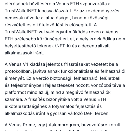
elérésének bővítésére a Venus ETH szponzorálta a
TrustWalletNFT kincsvadászatot. Ez az kezdeményezés
nemcsak növelte a láthatóságot, hanem közösségi
részvételt és elköteleződést is elősegített. A
TrustWalletNFT-vel való együttműködés révén a Venus
ETH szélesebb közönséget ért el, amely érdeklődik a nem
helyettesíthető tokenek (NFT-k) és a decentralizált
alkalmazások iránt.
A Venus V4 kiadása jelentős frissítéseket vezetett be a
protokollban, javítva annak funkcionalitását és felhasználói
élményét. Ez a verzió biztonsági, felhasználói felületbeli
és teljesítménybeli fejlesztéseket hozott, vonzóbbá téve a
platformot mind az új, mind a meglévő felhasználók
számára. A frissítés bizonyítéka volt a Venus ETH
elkötelezettségének a folyamatos fejlesztés és
alkalmazkodás iránt a gyorsan változó DeFi térben.
A Venus Prime, egy jutalomprogram, bevezetésre került,