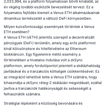
2,033,994, és a platform folyamatosan bővíti kínálatát, az
év végéig további eszközök bevezetését tervezi. Ez a
folyamatos fejlődés kiemeli a Venus ETH alkalmazásainak
dinamikus természetét a változó DeFi környezetben.
Milyen kulcsfontosságú események történtek a Venus
ETH esetében?
A Venus ETH (vETH) jelentős szereplő a decentralizált
pénzügyek (DeFi) területén, amely egy erős platformot
kínál kölcsönzésre és hitelfelvételre az Ethereum
blokkláncon. Egy figyelemre méltó esemény a
történetében a hivatalos indulása volt a zkSync
platformon, amely fordulópontot jelentett a skálázhatóság
javításával és a tranzakciós költségek csökkentésével. Ez
az integráció lehetővé tette a Venus ETH számára, hogy
kihasználja a zkSync réteg-2 skálázási megoldásait, ezáltal
javítva a tranzakciók hatékonyságát és sebességét a
felhasználók számára.
Stratégiai lépésként a közösség bevonására és