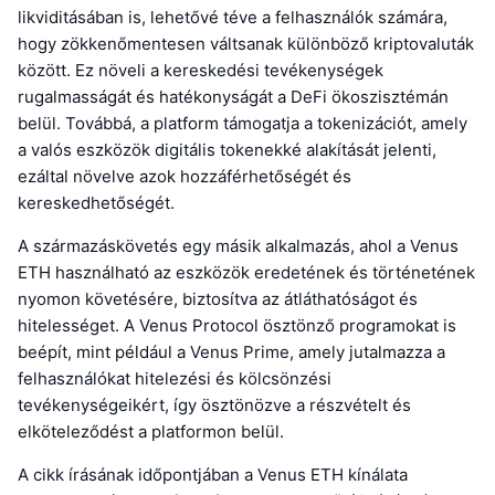
likviditásában is, lehetővé téve a felhasználók számára,
hogy zökkenőmentesen váltsanak különböző kriptovaluták
között. Ez növeli a kereskedési tevékenységek
rugalmasságát és hatékonyságát a DeFi ökoszisztémán
belül. Továbbá, a platform támogatja a tokenizációt, amely
a valós eszközök digitális tokenekké alakítását jelenti,
ezáltal növelve azok hozzáférhetőségét és
kereskedhetőségét.
A származáskövetés egy másik alkalmazás, ahol a Venus
ETH használható az eszközök eredetének és történetének
nyomon követésére, biztosítva az átláthatóságot és
hitelességet. A Venus Protocol ösztönző programokat is
beépít, mint például a Venus Prime, amely jutalmazza a
felhasználókat hitelezési és kölcsönzési
tevékenységeikért, így ösztönözve a részvételt és
elköteleződést a platformon belül.
A cikk írásának időpontjában a Venus ETH kínálata