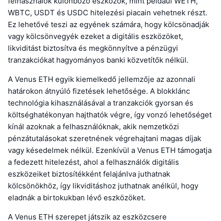
felhasználók különböző eszközök, mint például WETH,
WBTC, USDT és USDC hitelezési piacain vehetnek részt.
Ez lehetővé teszi az egyének számára, hogy kölcsönadják
vagy kölcsönvegyék ezeket a digitális eszközöket,
likviditást biztosítva és megkönnyítve a pénzügyi
tranzakciókat hagyományos banki közvetítők nélkül.
A Venus ETH egyik kiemelkedő jellemzője az azonnali
határokon átnyúló fizetések lehetősége. A blokklánc
technológia kihasználásával a tranzakciók gyorsan és
költséghatékonyan hajthatók végre, így vonzó lehetőséget
kínál azoknak a felhasználóknak, akik nemzetközi
pénzátutalásokat szeretnének végrehajtani magas díjak
vagy késedelmek nélkül. Ezenkívül a Venus ETH támogatja
a fedezett hitelezést, ahol a felhasználók digitális
eszközeiket biztosítékként felajánlva juthatnak
kölcsönökhöz, így likviditáshoz juthatnak anélkül, hogy
eladnák a birtokukban lévő eszközöket.
A Venus ETH szerepet játszik az eszközcsere