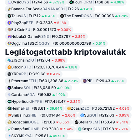
Cysic
CYS
Ft244.56
Four
FORM
Ft68.66
37.99%
4.98%
Banana For Scale
BANANAS31
Ft2.26
1.41%
Talus
US
Ft17.12
The Dons
DONS
Ft0.00396
0.43%
1.78%
PlayZap
PZP
Ft0.2838
5.18%
FU Coin
FU
Ft0.0001573
0.08%
Nebula3 GameFi
SN3
Ft0.08797
2.89%
Oggy Inu (BSC)
OGGY
Ft0.0000000002799
0.51%
Leglátogatottabb kriptovaluták
ZIGChain
ZIG
Ft12.64
3.68%
Bitcoin
BTC
Ft20,310,704.44
1.18%
XRP
XRP
Ft329.68
0.47%
Ethereum
ETH
Ft601,308.88
Pi
PI
Ft29.43
2.73%
7.88%
Solana
SOL
Ft23,086.50
0.19%
Cardano
ADA
Ft60.53
1.02%
Hyperliquid
HYPE
Ft17,453.47
2.32%
Heima
HEI
Ft83.61
Zcash
ZEC
Ft155,721.92
39.64%
4.09%
Shiba Inu
SHIB
Ft0.001484
Sui
SUI
Ft212.63
2.60%
0.95%
Dogecoin
DOGE
Ft21.68
Stellar
XLM
Ft50.49
0.55%
3.11%
Pump.fun
PUMP
Ft0.7393
Kaspa
KAS
Ft7.98
7.64%
2.21%
SKYAI
SKYAI
Ft25.81
49.90%