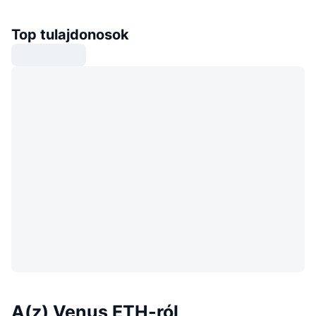
Top tulajdonosok
A(z) Venus ETH-ról