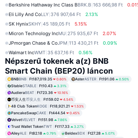
Berkshire Hathaway Inc Class B
BRK.B
163 666,98 Ft
0.01
Eli Lilly And Co
LLY
376 907,64 Ft
2.13%
SK Hynix
SKHY
45 189,05 Ft
5.15%
Micron Technology Inc
MU
275 935,67 Ft
2.07%
JPmorgan Chase & Co
JPM
113 430,21 Ft
0.09%
Walmart Inc
WMT
35 637,16 Ft
0.56%
Népszerű tokenek a(z) BNB
Smart Chain (BEP20) láncon
BNB
BNB
Ft187,019.35
Aster
ASTER
Ft191.06
0.60%
0.50%
Stable
STABLE
Ft10.43
3.31%
Audiera
BEAT
Ft723.36
10.16%
币安人生
币安人生
Ft159.02
4.54%
48 Club Token
KOGE
Ft18,921.21
1.53%
PancakeSwap
CAKE
Ft444.54
0.45%
Velvet
VELVET
Ft151.98
7.86%
Trust Wallet Token
TWT
Ft117.33
3.27%
Ailey
ALE
Ft82.18
Beldex
BDX
Ft27.28
0.79%
5.07%