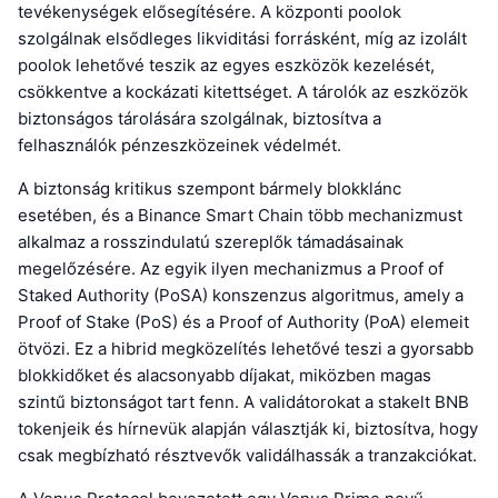
tevékenységek elősegítésére. A központi poolok
szolgálnak elsődleges likviditási forrásként, míg az izolált
poolok lehetővé teszik az egyes eszközök kezelését,
csökkentve a kockázati kitettséget. A tárolók az eszközök
biztonságos tárolására szolgálnak, biztosítva a
felhasználók pénzeszközeinek védelmét.
A biztonság kritikus szempont bármely blokklánc
esetében, és a Binance Smart Chain több mechanizmust
alkalmaz a rosszindulatú szereplők támadásainak
megelőzésére. Az egyik ilyen mechanizmus a Proof of
Staked Authority (PoSA) konszenzus algoritmus, amely a
Proof of Stake (PoS) és a Proof of Authority (PoA) elemeit
ötvözi. Ez a hibrid megközelítés lehetővé teszi a gyorsabb
blokkidőket és alacsonyabb díjakat, miközben magas
szintű biztonságot tart fenn. A validátorokat a stakelt BNB
tokenjeik és hírnevük alapján választják ki, biztosítva, hogy
csak megbízható résztvevők validálhassák a tranzakciókat.