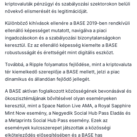
kriptovaluták pénzügyi és szabályozási szektorokon belüli
növekvő elismerését és legitimációját.
Különböző kihívások ellenére a BASE 2019-ben rendkívüli
ellenálló képességet mutatott, navigálva a piaci
ingadozásokon és a szabályozási bizonytalanságokon
keresztül. Ez az ellenálló képesség kiemelte a BASE
robustusságát és érettségét mint digitális eszközt.
Továbbá, a Ripple folyamatos fejlődése, mint a kriptovaluta
tér kiemelkedő szereplője a BASE mellett, jelzi a piac
dinamikus és állandóan fejlődő jellegét.
A BASE aktívan foglalkozott közösségének bevonásával és
ökoszisztémájának bővítésével olyan eseményeken
keresztül, mint a Space Nation Live AMA, a Royal Sapphire
Mint Now esemény, a Negyedik Social Hub Pass Eladás és
a Metaprints Social Hub Pass esemény. Ezek az
események kulcsszerepet játszottak a közösségi
elköteleződés elősegítésében és a BASE has