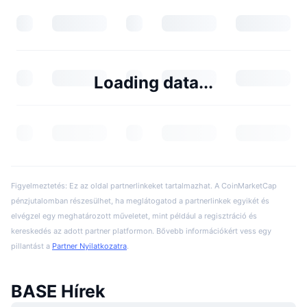
Loading data...
Figyelmeztetés: Ez az oldal partnerlinkeket tartalmazhat. A CoinMarketCap
pénzjutalomban részesülhet, ha meglátogatod a partnerlinkek egyikét és
elvégzel egy meghatározott műveletet, mint például a regisztráció és
kereskedés az adott partner platformon. Bővebb információkért vess egy
pillantást a
Partner Nyilatkozatra
.
BASE Hírek