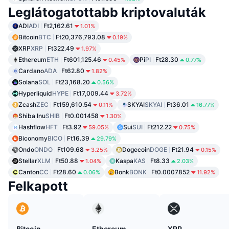
Leglátogatottabb kriptovaluták
ADI
ADI
Ft2,162.61
1.01%
Bitcoin
BTC
Ft20,376,793.08
0.19%
XRP
XRP
Ft322.49
1.97%
Ethereum
ETH
Ft601,125.46
Pi
PI
Ft28.30
0.45%
0.77%
Cardano
ADA
Ft62.80
1.82%
Solana
SOL
Ft23,168.20
0.56%
Hyperliquid
HYPE
Ft17,009.44
3.72%
Zcash
ZEC
Ft159,610.54
SKYAI
SKYAI
Ft36.01
0.11%
16.77%
Shiba Inu
SHIB
Ft0.001458
1.30%
Hashflow
HFT
Ft3.92
Sui
SUI
Ft212.22
59.05%
0.75%
Biconomy
BICO
Ft16.39
29.79%
Ondo
ONDO
Ft109.68
Dogecoin
DOGE
Ft21.94
3.25%
0.15%
Stellar
XLM
Ft50.88
Kaspa
KAS
Ft8.33
1.04%
2.03%
Canton
CC
Ft28.60
Bonk
BONK
Ft0.0007852
0.06%
11.92%
Felkapott
Bitcoin
Ethereum
XRP