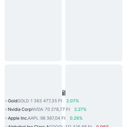
Népszerű Való Világbeli Eszközök
Gold
GOLD
1 363 477,35 Ft
2.07%
Nvidia Corp
NVDA
70 278,77 Ft
2.27%
Apple Inc.
AAPL
98 367,04 Ft
0.29%
Alphabet Inc Class A
GOOGL
111 425,66 Ft
0.96%