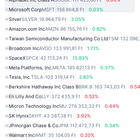
Microsoft Corp
MSFT
156 864,8 Ft
0.03%
Silver
SILVER
19 964,79 Ft
3.05%
Amazon.com Inc
AMZN
86 155,76 Ft
0.82%
Taiwan Semiconductor Manufacturing Co Ltd
TSM
132 096,
Broadcom Inc
AVGO
133 991,81 Ft
1.71%
SpaceX
SPCX
42 113,24 Ft
15.83%
Meta Platforms, Inc.
META
185 821,13 Ft
0.37%
Tesla, Inc.
TSLA
103 319,14 Ft
2.83%
Berkshire Hathaway Inc Class B
BRK.B
163 743,03 Ft
0.5
Eli Lilly And Co
LLY
372 435,9 Ft
0.52%
Micron Technology Inc
MU
276 353,32 Ft
0.44%
SK Hynix
SKHY
43 387,38 Ft
3.92%
JPmorgan Chase & Co
JPM
112 472,73 Ft
0.34%
Walmart Inc
WMT
35 104,05 Ft
0.20%