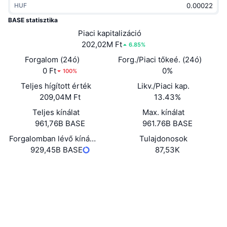
HUF
Felkapott
Kripto ETF-ek
Tanulj
CMC MCP
BASE statisztika
Új
Piaci kapitalizáció
Bitcoin ETF-ek
x402
Hírek
202,02M Ft
6.85%
Kripto
Ethereum ETF-ek
Forgalom (24ó)
Forg./Piaci tőkeé. (24ó)
Academy
0 Ft
0%
100%
Politika
Teljes hígított érték
Likv./Piaci kap.
Technikai elemzés
Kutatás
209,04M Ft
13.43%
Sportok
Teljes kínálat
Max. kínálat
RSI
Videók
961,76B BASE
961.76B BASE
Pénzügy
MACD
Forgalomban lévő kínálat
Tulajdonosok
Szótár
929,45B BASE
87,53K
Technológia
Webhely
Website
Származékos termékek
Kampányok
NFT
Közösségi
Áttekintés
Airdropok
Szerződések
Összefoglaló NFT statisztikák
0xd073...0f615a
Likvidálások
3.0
Gyémánt jutalmak
Értékelés (CertiK)