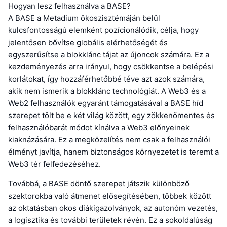
Hogyan lesz felhasználva a BASE?
A BASE a Metadium ökoszisztémáján belül
kulcsfontosságú elemként pozícionálódik, célja, hogy
jelentősen bővítse globális elérhetőségét és
egyszerűsítse a blokklánc tájat az újoncok számára. Ez a
kezdeményezés arra irányul, hogy csökkentse a belépési
korlátokat, így hozzáférhetőbbé téve azt azok számára,
akik nem ismerik a blokklánc technológiát. A Web3 és a
Web2 felhasználók egyaránt támogatásával a BASE híd
szerepet tölt be e két világ között, egy zökkenőmentes és
felhasználóbarát módot kínálva a Web3 előnyeinek
kiaknázására. Ez a megközelítés nem csak a felhasználói
élményt javítja, hanem biztonságos környezetet is teremt a
Web3 tér felfedezéséhez.
Továbbá, a BASE döntő szerepet játszik különböző
szektorokba való átmenet elősegítésében, többek között
az oktatásban okos diákigazolványok, az autonóm vezetés,
a logisztika és további területek révén. Ez a sokoldalúság