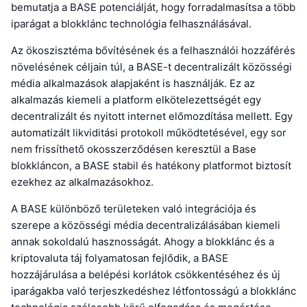
bemutatja a BASE potenciálját, hogy forradalmasítsa a több
iparágat a blokklánc technológia felhasználásával.
Az ökoszisztéma bővítésének és a felhasználói hozzáférés
növelésének céljain túl, a BASE-t decentralizált közösségi
média alkalmazások alapjaként is használják. Ez az
alkalmazás kiemeli a platform elkötelezettségét egy
decentralizált és nyitott internet előmozdítása mellett. Egy
automatizált likviditási protokoll működtetésével, egy sor
nem frissíthető okosszerződésen keresztül a Base
blokkláncon, a BASE stabil és hatékony platformot biztosít
ezekhez az alkalmazásokhoz.
A BASE különböző területeken való integrációja és
szerepe a közösségi média decentralizálásában kiemeli
annak sokoldalú hasznosságát. Ahogy a blokklánc és a
kriptovaluta táj folyamatosan fejlődik, a BASE
hozzájárulása a belépési korlátok csökkentéséhez és új
iparágakba való terjeszkedéshez létfontosságú a blokklánc