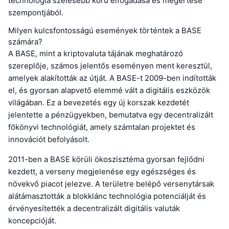
technológia szélesebb körű elfogadása és megértése
szempontjából.
Milyen kulcsfontosságú események történtek a BASE
számára?
A BASE, mint a kriptovaluta tájának meghatározó
szereplője, számos jelentős eseményen ment keresztül,
amelyek alakították az útját. A BASE-t 2009-ben indították
el, és gyorsan alapvető elemmé vált a digitális eszközök
világában. Ez a bevezetés egy új korszak kezdetét
jelentette a pénzügyekben, bemutatva egy decentralizált
főkönyvi technológiát, amely számtalan projektet és
innovációt befolyásolt.
2011-ben a BASE körüli ökoszisztéma gyorsan fejlődni
kezdett, a verseny megjelenése egy egészséges és
növekvő piacot jelezve. A területre belépő versenytársak
alátámasztották a blokklánc technológia potenciálját és
érvényesítették a decentralizált digitális valuták
koncepcióját.