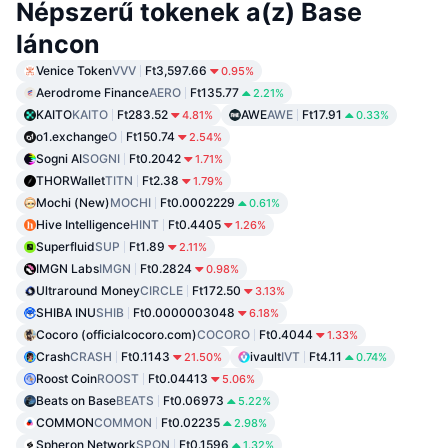
Népszerű tokenek a(z) Base
láncon
Venice Token
VVV
Ft3,597.66
0.95%
Aerodrome Finance
AERO
Ft135.77
2.21%
KAITO
KAITO
Ft283.52
AWE
AWE
Ft17.91
4.81%
0.33%
o1.exchange
O
Ft150.74
2.54%
Sogni AI
SOGNI
Ft0.2042
1.71%
THORWallet
TITN
Ft2.38
1.79%
Mochi (New)
MOCHI
Ft0.0002229
0.61%
Hive Intelligence
HINT
Ft0.4405
1.26%
Superfluid
SUP
Ft1.89
2.11%
IMGN Labs
IMGN
Ft0.2824
0.98%
Ultraround Money
CIRCLE
Ft172.50
3.13%
SHIBA INU
SHIB
Ft0.0000003048
6.18%
Cocoro (officialcocoro.com)
COCORO
Ft0.4044
1.33%
Crash
CRASH
Ft0.1143
ivault
IVT
Ft4.11
21.50%
0.74%
Roost Coin
ROOST
Ft0.04413
5.06%
Beats on Base
BEATS
Ft0.06973
5.22%
COMMON
COMMON
Ft0.02235
2.98%
Spheron Network
SPON
Ft0.1596
1.32%