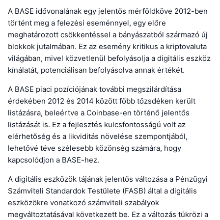
A BASE idővonalának egy jelentős mérföldköve 2012-ben
történt meg a felezési eseménnyel, egy előre
meghatározott csökkentéssel a bányászatból származó új
blokkok jutalmában. Ez az esemény kritikus a kriptovaluta
világában, mivel közvetlenül befolyásolja a digitális eszköz
kínálatát, potenciálisan befolyásolva annak értékét.
A BASE piaci pozíciójának további megszilárdítása
érdekében 2012 és 2014 között főbb tőzsdéken került
listázásra, beleértve a Coinbase-en történő jelentős
listázását is. Ez a fejlesztés kulcsfontosságú volt az
elérhetőség és a likviditás növelése szempontjából,
lehetővé téve szélesebb közönség számára, hogy
kapcsolódjon a BASE-hez.
A digitális eszközök tájának jelentős változása a Pénzügyi
Számviteli Standardok Testülete (FASB) által a digitális
eszközökre vonatkozó számviteli szabályok
megváltoztatásával következett be. Ez a változás tükrözi a