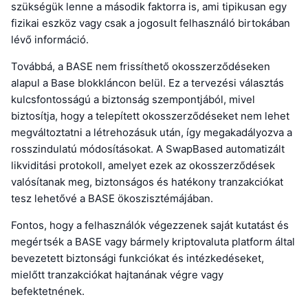
szükségük lenne a második faktorra is, ami tipikusan egy
fizikai eszköz vagy csak a jogosult felhasználó birtokában
lévő információ.
Továbbá, a BASE nem frissíthető okosszerződéseken
alapul a Base blokkláncon belül. Ez a tervezési választás
kulcsfontosságú a biztonság szempontjából, mivel
biztosítja, hogy a telepített okosszerződéseket nem lehet
megváltoztatni a létrehozásuk után, így megakadályozva a
rosszindulatú módosításokat. A SwapBased automatizált
likviditási protokoll, amelyet ezek az okosszerződések
valósítanak meg, biztonságos és hatékony tranzakciókat
tesz lehetővé a BASE ökoszisztémájában.
Fontos, hogy a felhasználók végezzenek saját kutatást és
megértsék a BASE vagy bármely kriptovaluta platform által
bevezetett biztonsági funkciókat és intézkedéseket,
mielőtt tranzakciókat hajtanának végre vagy
befektetnének.