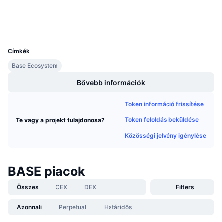
Közeledő értékesítések
Explorers
basescan.org
Finanszírozási díjak
Tanulj & Keress
Wallets
UCID
27789
Naptár
Címkék
Base Ecosystem
ICO Naptár
Bővebb információk
Esemény naptár
Token információ frissítése
Token feloldás beküldése
Te vagy a projekt tulajdonosa?
Közösségi jelvény igénylése
BASE piacok
Összes
CEX
DEX
Filters
Azonnali
Perpetual
Határidős