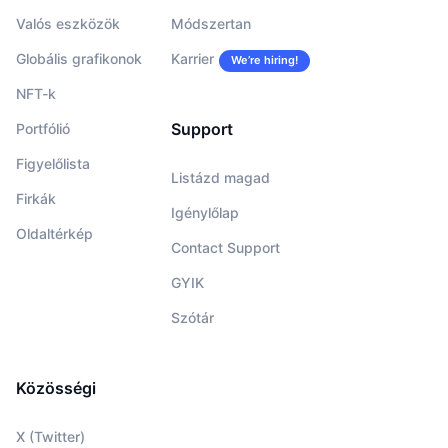
Valós eszközök
Módszertan
Globális grafikonok
Karrier
We’re hiring!
NFT-k
Support
Portfólió
Figyelőlista
Listázd magad
Firkák
Igénylőlap
Oldaltérkép
Contact Support
GYIK
Szótár
Közösségi
X (Twitter)