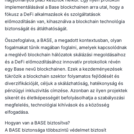
implementálásával a Base blockchainen arra utal, hogy a
fókusz a DeFi alkalmazások és szolgáltatások
előmozdításán van, kihasználva a blockchain technológia
biztonságát és átláthatóságát.
Összefoglalva, a BASE, a megadott kontextusban, olyan
fogalmakat tűnik magában foglalni, amelyek kapcsolódnak
a meglévő blockchain hálózatok skálázási megoldásaihoz
és a DeFi előmozdításához innovatív protokollok révén
egy Base nevű blockchainen. Ezek a kezdeményezések
tükrözik a blockchain szektor folyamatos fejlődését és
diverzifikációját, céljuk a skálázhatóság, hatékonyság és
pénzügyi inkluzivitás címzése. Azonban az ilyen projektek
sikerét és életképességét befolyásolhatja a szabályozási
megfelelés, technológiai kihívások és a közösség
elfogadása.
Hogyan van a BASE biztosítva?
A BASE biztonsága többszintű védelmet biztosít