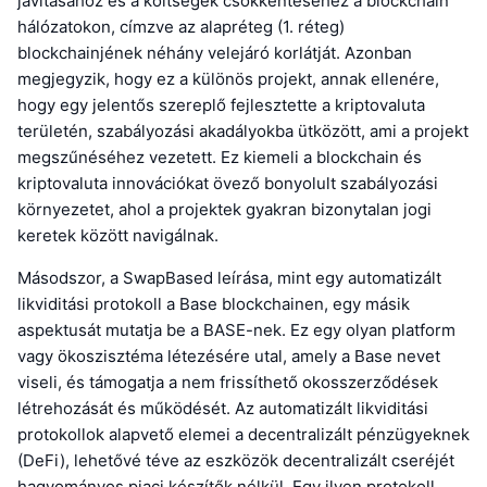
javításához és a költségek csökkentéséhez a blockchain
hálózatokon, címzve az alapréteg (1. réteg)
blockchainjének néhány velejáró korlátját. Azonban
megjegyzik, hogy ez a különös projekt, annak ellenére,
hogy egy jelentős szereplő fejlesztette a kriptovaluta
területén, szabályozási akadályokba ütközött, ami a projekt
megszűnéséhez vezetett. Ez kiemeli a blockchain és
kriptovaluta innovációkat övező bonyolult szabályozási
környezetet, ahol a projektek gyakran bizonytalan jogi
keretek között navigálnak.
Másodszor, a SwapBased leírása, mint egy automatizált
likviditási protokoll a Base blockchainen, egy másik
aspektusát mutatja be a BASE-nek. Ez egy olyan platform
vagy ökoszisztéma létezésére utal, amely a Base nevet
viseli, és támogatja a nem frissíthető okosszerződések
létrehozását és működését. Az automatizált likviditási
protokollok alapvető elemei a decentralizált pénzügyeknek
(DeFi), lehetővé téve az eszközök decentralizált cseréjét
hagyományos piaci készítők nélkül. Egy ilyen protokoll