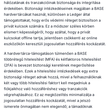
hálózatának és tranzakcióinak biztonsága és integritása
érdekében. Biztonsági intézkedéseinek magjában a BASE
hardvertárcákat használ, különösen a Ledger által
támogatottakat, hogy erős védelmi réteget biztosítson a
privát kulcsok számára. Ez a módszer széles körben
elismert képességéről, hogy azáltal, hogy a privát
kulcsokat offline tartja, jelentősen csökkenti az online
eszközökön keresztüli jogosulatlan hozzáférés kockázatát.
A hardvertárca-támogatáson túlmenően a BASE
többrétegű hitelesítést (MFA) és kétfaktoros hitelesítést
(2FA) is bevezet biztonsági keretének megerősítése
érdekében. Ezek a hitelesítési intézkedések egy extra
biztonsági réteget adnak hozzá, mivel a felhasználóknak
két vagy több hitelesítési faktort kell megadniuk a
fiókjaikhoz való hozzáféréshez vagy tranzakciók
végrehajtásához. Ez az megközelítés minimalizálja a
jogosulatlan hozzáférés kockázatát, mivel a jelszó
ismerete önmagában nem elegendő; a támadóknak