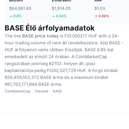
$64,881.85
$1,914.05
$1.03
0.8%
0.54%
0.98%
BASE Élő árfolyamadatok
The live
BASE price today
is Ft0.000217 HUF with a 24-
hour trading volume of nem áll rendelkezésre.
A(a) BASE -
HUF árfolyamot valós időben frissítjük.
BASE 6.85-kal
emelkedett az elmúlt 24 órában.
A CoinMarketCap
rangsorában jelenleg #2103. helyen áll, piaci
kapitalizációja pedig Ft202,027,729 HUF.
A forgó kínálat
929,459,163,372 BASE érme
és a maximum kínálat
961,763,171,946 BASE érme
CoinMarketCap
Tokenek
BASE