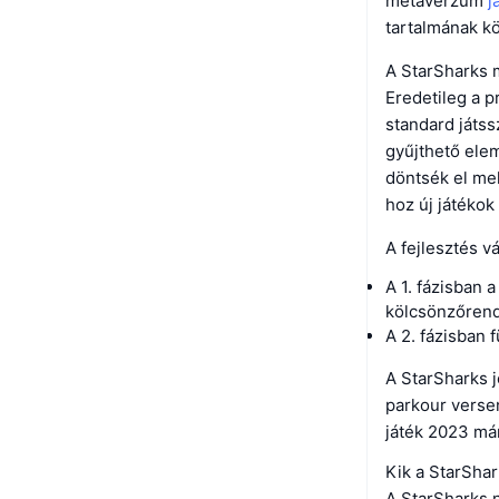
metaverzum
j
tartalmának kö
A StarSharks m
Eredetileg a p
standard játss
gyűjthető ele
döntsék el mel
hoz új játékok
A fejlesztés v
A 1. fázisban 
kölcsönzőrend
A 2. fázisban 
A StarSharks j
parkour versen
játék 2023 már
Kik a StarShar
A StarSharks 