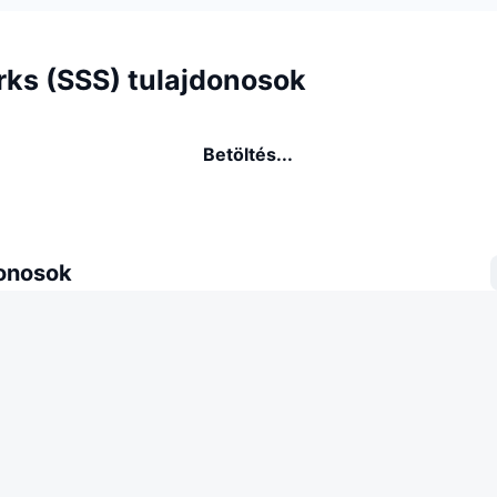
rks (SSS) tulajdonosok
Betöltés...
donosok