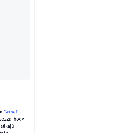
em
GameFi-
lyozza, hogy
atikájú