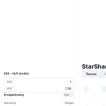
Webhely
Website
Whitepaper
Közösségi
0xC302...5d7EB3
Szerződések
3.6
Értékelés (CertiK)
Audits
Explorers
bscscan.com
Wallets
UCID
StarSha
12431
SSS - HUF átváltó
Összes
SSS
HUF
Árteljesítmény
24ó
Alacsony
Magas