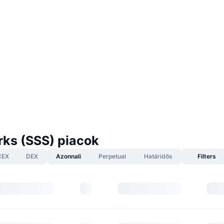
rks (SSS) piacok
CEX
DEX
Azonnali
Perpetual
Határidős
Filters