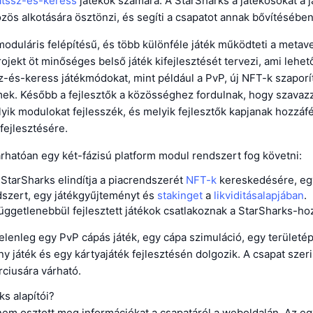
átssz-és-keress
játékok számára. A StarSharks a játékosokat a j
zös alkotására ösztönzi, és segíti a csapatot annak bővítésében
oduláris felépítésű, és több különféle játék működteti a metav
rojekt öt minőséges belső játék kifejlesztését tervezi, ami lehet
z-és-keress játékmódokat, mint például a PvP, új NFT-k szaporí
mek. Később a fejlesztők a közösséghez fordulnak, hogy szavaz
yik modulokat fejlesszék, és melyik fejlesztők kapjanak hozzáf
 fejlesztésére.
árhatóan egy két-fázisú platform modul rendszert fog követni:
a StarSharks elindítja a piacrendszerét
NFT-k
kereskedésére, e
szert, egy játékgyűjteményt és
stakinget
a
likviditásalapjában
.
függetlenebbül fejlesztett játékok csatlakoznak a StarSharks-ho
elenleg egy PvP cápás játék, egy cápa szimuláció, egy területépí
y játék és egy kártyajáték fejlesztésén dolgozik. A csapat szeri
ciusára várható.
ks alapítói?
nem osztott meg információkat a csapatáról a weboldalán. Az eg