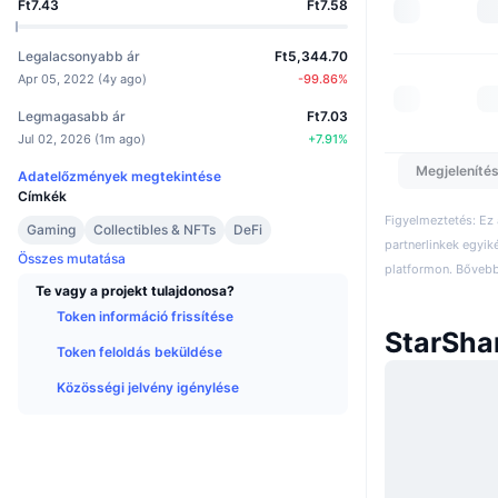
Ft7.43
Ft7.58
Legalacsonyabb ár
Ft5,344.70
Apr 05, 2022
(
4y ago
)
-99.86
%
Legmagasabb ár
Ft7.03
Jul 02, 2026
(
1m ago
)
+
7.91
%
Megjelenítés
Adatelőzmények megtekintése
Címkék
Figyelmeztetés: Ez
Gaming
Collectibles & NFTs
DeFi
partnerlinkek egyik
Összes mutatása
platformon. Bővebb 
Te vagy a projekt tulajdonosa?
Token információ frissítése
StarSha
Token feloldás beküldése
Közösségi jelvény igénylése