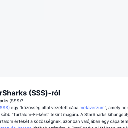
rSharks (SSS)-ról
harks (SSS)?
(SSS)
egy "közösség által vezetett cápa
metaverzum
", amely n
nkább "Tartalom-Fi-ként" tekint magára. A StarSharks kihangsú
artalom értékét a közösségnek, azonban valójában egy cápa tem