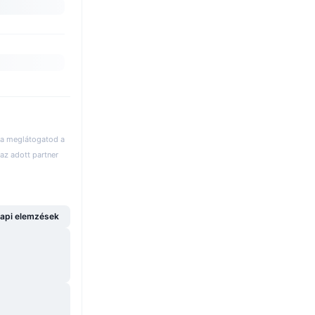
 ha meglátogatod a
az adott partner
api elemzések