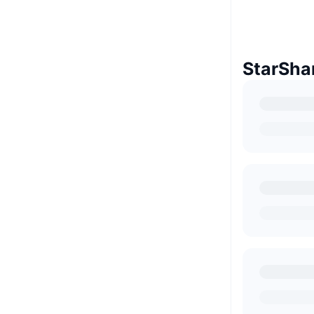
StarShar