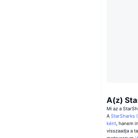
A(z) Sta
Mi az a StarS
A
StarSharks 
ként
, hanem i
visszaadja a t