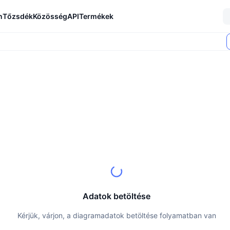
n
Tőzsdék
Közösség
API
Termékek
Adatok betöltése
Kérjük, várjon, a diagramadatok betöltése folyamatban van