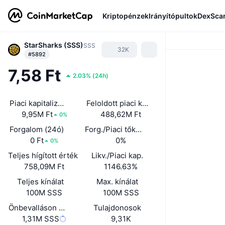
Kriptopénzek
Irányítópultok
DexSca
StarSharks (SSS)
SSS
32K
#5892
7,58 Ft
2.03%
(
24h
)
Piaci kapitalizáció
Feloldott piaci kap.
9,95M Ft
488,62M Ft
0%
Forgalom (24ó)
Forg./Piaci tőkeé. (24ó)
0 Ft
0%
0%
Teljes hígított érték
Likv./Piaci kap.
758,09M Ft
1146.63%
Teljes kínálat
Max. kínálat
100M SSS
100M SSS
Önbevalláson alapuló forgalomban lévő kínálat
Tulajdonosok
1,31M SSS
9,31K