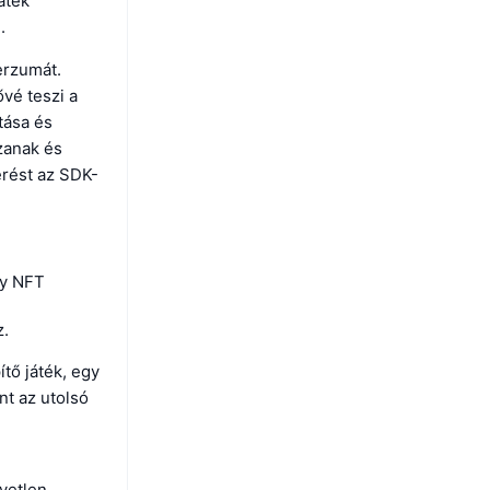
áték
.
erzumát.
ővé teszi a
tása és
zanak és
érést az SDK-
gy NFT
z.
tő játék, egy
nt az utolsó
yetlen