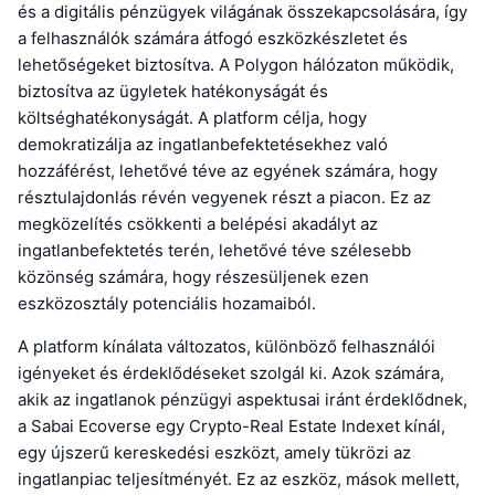
és a digitális pénzügyek világának összekapcsolására, így
a felhasználók számára átfogó eszközkészletet és
lehetőségeket biztosítva. A Polygon hálózaton működik,
biztosítva az ügyletek hatékonyságát és
költséghatékonyságát. A platform célja, hogy
demokratizálja az ingatlanbefektetésekhez való
hozzáférést, lehetővé téve az egyének számára, hogy
résztulajdonlás révén vegyenek részt a piacon. Ez az
megközelítés csökkenti a belépési akadályt az
ingatlanbefektetés terén, lehetővé téve szélesebb
közönség számára, hogy részesüljenek ezen
eszközosztály potenciális hozamaiból.
A platform kínálata változatos, különböző felhasználói
igényeket és érdeklődéseket szolgál ki. Azok számára,
akik az ingatlanok pénzügyi aspektusai iránt érdeklődnek,
a Sabai Ecoverse egy Crypto-Real Estate Indexet kínál,
egy újszerű kereskedési eszközt, amely tükrözi az
ingatlanpiac teljesítményét. Ez az eszköz, mások mellett,