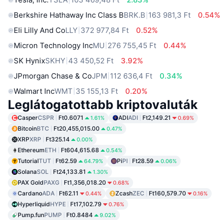
Berkshire Hathaway Inc Class B
BRK.B
163 981,3 Ft
0.54
Eli Lilly And Co
LLY
372 977,84 Ft
0.52%
Micron Technology Inc
MU
276 755,45 Ft
0.44%
SK Hynix
SKHY
43 450,52 Ft
3.92%
JPmorgan Chase & Co
JPM
112 636,4 Ft
0.34%
Walmart Inc
WMT
35 155,13 Ft
0.20%
Leglátogatottabb kriptovaluták
Casper
CSPR
Ft0.6071
ADI
ADI
Ft2,149.21
1.61%
0.69%
Bitcoin
BTC
Ft20,455,015.00
0.47%
XRP
XRP
Ft325.14
0.00%
Ethereum
ETH
Ft604,615.68
0.54%
Tutorial
TUT
Ft62.59
Pi
PI
Ft28.59
64.79%
0.06%
Solana
SOL
Ft24,133.81
1.30%
PAX Gold
PAXG
Ft1,356,018.20
0.68%
Cardano
ADA
Ft62.11
Zcash
ZEC
Ft160,579.70
0.44%
0.16%
Hyperliquid
HYPE
Ft17,102.79
0.76%
Pump.fun
PUMP
Ft0.8484
9.02%