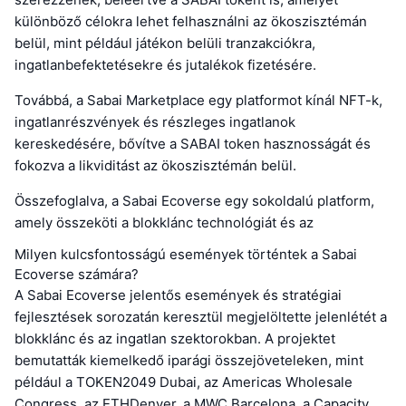
különböző célokra lehet felhasználni az ökoszisztémán
belül, mint például játékon belüli tranzakciókra,
ingatlanbefektetésekre és jutalékok fizetésére.
Továbbá, a Sabai Marketplace egy platformot kínál NFT-k,
ingatlanrészvények és részleges ingatlanok
kereskedésére, bővítve a SABAI token hasznosságát és
fokozva a likviditást az ökoszisztémán belül.
Összefoglalva, a Sabai Ecoverse egy sokoldalú platform,
amely összeköti a blokklánc technológiát és az
Milyen kulcsfontosságú események történtek a Sabai
Ecoverse számára?
A Sabai Ecoverse jelentős események és stratégiai
fejlesztések sorozatán keresztül megjelöltette jelenlétét a
blokklánc és az ingatlan szektorokban. A projektet
bemutatták kiemelkedő iparági összejöveteleken, mint
például a TOKEN2049 Dubai, az Americas Wholesale
Congress, az ETHDenver, a MWC Barcelona, a Capacity