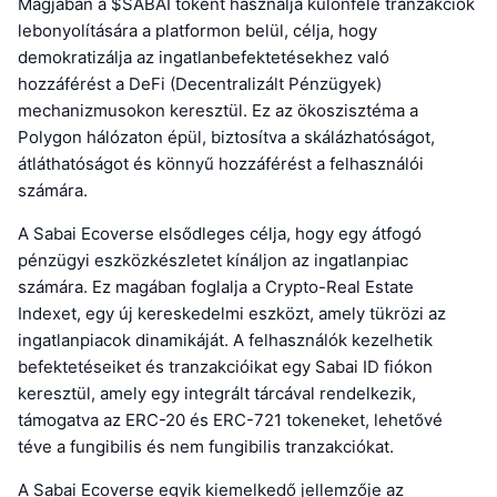
Magjában a $SABAI tokent használja különféle tranzakciók
lebonyolítására a platformon belül, célja, hogy
demokratizálja az ingatlanbefektetésekhez való
hozzáférést a DeFi (Decentralizált Pénzügyek)
mechanizmusokon keresztül. Ez az ökoszisztéma a
Polygon hálózaton épül, biztosítva a skálázhatóságot,
átláthatóságot és könnyű hozzáférést a felhasználói
számára.
A Sabai Ecoverse elsődleges célja, hogy egy átfogó
pénzügyi eszközkészletet kínáljon az ingatlanpiac
számára. Ez magában foglalja a Crypto-Real Estate
Indexet, egy új kereskedelmi eszközt, amely tükrözi az
ingatlanpiacok dinamikáját. A felhasználók kezelhetik
befektetéseiket és tranzakcióikat egy Sabai ID fiókon
keresztül, amely egy integrált tárcával rendelkezik,
támogatva az ERC-20 és ERC-721 tokeneket, lehetővé
téve a fungibilis és nem fungibilis tranzakciókat.
A Sabai Ecoverse egyik kiemelkedő jellemzője az