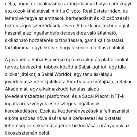
célja, hogy forradalmasítsa az ingatlanipart olyan pénzügyi
eszközök kínálatával, mint a Crypto-Real Estate Index, és
lehetővé tegye az entitások bérbeadását és kölcsönzését
biztonságos szerződések révén. A blokklánc technológiát
használja az ingatlanbefektetésekhez való átlátható,
skálázható hozzáférés biztosítására, gamifikált oktatási
tartalommal egybekötve, hogy lekösse a felhasználókat.
A jövőben a Sabai Ecoverse új funkciókat és platformokat
tervez bevezetni, többek között a Sabai Lightot, egy idle
clicker játékot; a Sabai Worldöt, egy tanulás-alapú
jövedelemszerzési játékot a Sim Tycoon műfajban; a Sabai
Akadémiát, egy alkalmazkodó tanulás-alapú
jövedelemszerzési platformot; és a Sabai Piacot, NFT-k,
ingatlanrészvények és részleges ingatlanok
kereskedésére. Ezek az kezdeményezések a felhasználói
elköteleződés növelésére és a befektetési és oktatási
lehetőségek sokszínűségének biztosítására irányulnak az
ökoszisztémán belül.