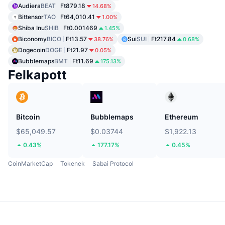
Audiera
BEAT
Ft879.18
14.68%
Bittensor
TAO
Ft64,010.41
1.00%
Shiba Inu
SHIB
Ft0.001469
1.45%
Biconomy
BICO
Ft13.57
Sui
SUI
Ft217.84
38.76%
0.68%
Dogecoin
DOGE
Ft21.97
0.05%
Bubblemaps
BMT
Ft11.69
175.13%
Felkapott
Bitcoin
Bubblemaps
Ethereum
$65,049.57
$0.03744
$1,922.13
0.43%
177.17%
0.45%
CoinMarketCap
Tokenek
Sabai Protocol