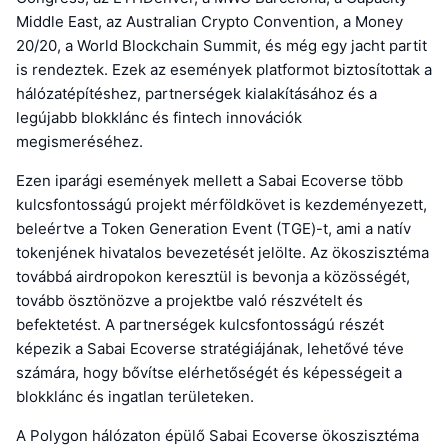
Middle East, az Australian Crypto Convention, a Money
20/20, a World Blockchain Summit, és még egy jacht partit
is rendeztek. Ezek az események platformot biztosítottak a
hálózatépítéshez, partnerségek kialakításához és a
legújabb blokklánc és fintech innovációk
megismeréséhez.
Ezen iparági események mellett a Sabai Ecoverse több
kulcsfontosságú projekt mérföldkövet is kezdeményezett,
beleértve a Token Generation Event (TGE)-t, ami a natív
tokenjének hivatalos bevezetését jelölte. Az ökoszisztéma
továbbá airdropokon keresztül is bevonja a közösségét,
tovább ösztönözve a projektbe való részvételt és
befektetést. A partnerségek kulcsfontosságú részét
képezik a Sabai Ecoverse stratégiájának, lehetővé téve
számára, hogy bővítse elérhetőségét és képességeit a
blokklánc és ingatlan területeken.
A Polygon hálózaton épülő Sabai Ecoverse ökoszisztéma