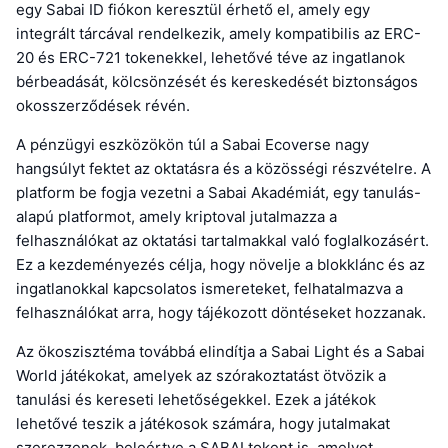
egy Sabai ID fiókon keresztül érhető el, amely egy
integrált tárcával rendelkezik, amely kompatibilis az ERC-
20 és ERC-721 tokenekkel, lehetővé téve az ingatlanok
bérbeadását, kölcsönzését és kereskedését biztonságos
okosszerződések révén.
A pénzügyi eszközökön túl a Sabai Ecoverse nagy
hangsúlyt fektet az oktatásra és a közösségi részvételre. A
platform be fogja vezetni a Sabai Akadémiát, egy tanulás-
alapú platformot, amely kriptoval jutalmazza a
felhasználókat az oktatási tartalmakkal való foglalkozásért.
Ez a kezdeményezés célja, hogy növelje a blokklánc és az
ingatlanokkal kapcsolatos ismereteket, felhatalmazva a
felhasználókat arra, hogy tájékozott döntéseket hozzanak.
Az ökoszisztéma továbbá elindítja a Sabai Light és a Sabai
World játékokat, amelyek az szórakoztatást ötvözik a
tanulási és kereseti lehetőségekkel. Ezek a játékok
lehetővé teszik a játékosok számára, hogy jutalmakat
szerezzenek, beleértve a SABAI tokent is, amelyet