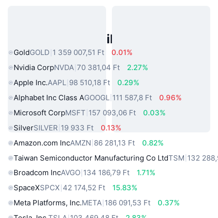
Népszerű Való Világbeli Eszközök
Gold
GOLD
1 359 007,51 Ft
0.01%
Nvidia Corp
NVDA
70 381,04 Ft
2.27%
Apple Inc.
AAPL
98 510,18 Ft
0.29%
Alphabet Inc Class A
GOOGL
111 587,8 Ft
0.96%
Microsoft Corp
MSFT
157 093,06 Ft
0.03%
Silver
SILVER
19 933 Ft
0.13%
Amazon.com Inc
AMZN
86 281,13 Ft
0.82%
Taiwan Semiconductor Manufacturing Co Ltd
TSM
132 288,
Broadcom Inc
AVGO
134 186,79 Ft
1.71%
SpaceX
SPCX
42 174,52 Ft
15.83%
Meta Platforms, Inc.
META
186 091,53 Ft
0.37%
Tesla, Inc.
TSLA
103 469,48 Ft
2.83%