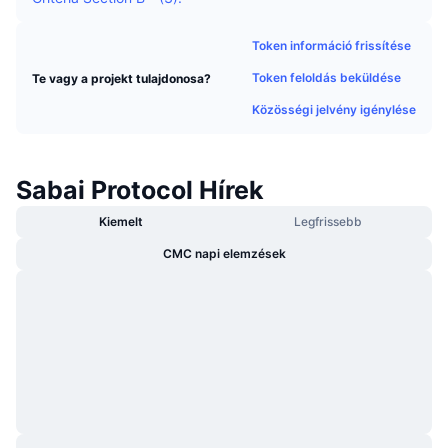
Felkapott
Kripto ETF-ek
Tanulj
CMC MCP
Token információ frissítése
Új
Bitcoin ETF-ek
Token feloldás beküldése
Te vagy a projekt tulajdonosa?
x402
Hírek
Közösségi jelvény igénylése
Kripto
Ethereum ETF-ek
Academy
Politika
Technikai elemzés
Kutatás
Sabai Protocol Hírek
Sportok
Kiemelt
Legfrissebb
RSI
Videók
CMC napi elemzések
Pénzügy
MACD
Szótár
Technológia
Származékos termékek
Kampányok
NFT
Áttekintés
Airdropok
Összefoglaló NFT statisztikák
Likvidálások
Gyémánt jutalmak