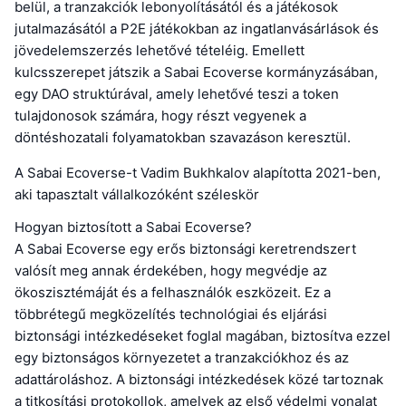
belül, a tranzakciók lebonyolításától és a játékosok
jutalmazásától a P2E játékokban az ingatlanvásárlások és
jövedelemszerzés lehetővé tételéig. Emellett
kulcsszerepet játszik a Sabai Ecoverse kormányzásában,
egy DAO struktúrával, amely lehetővé teszi a token
tulajdonosok számára, hogy részt vegyenek a
döntéshozatali folyamatokban szavazáson keresztül.
A Sabai Ecoverse-t Vadim Bukhkalov alapította 2021-ben,
aki tapasztalt vállalkozóként széleskör
Hogyan biztosított a Sabai Ecoverse?
A Sabai Ecoverse egy erős biztonsági keretrendszert
valósít meg annak érdekében, hogy megvédje az
ökoszisztémáját és a felhasználók eszközeit. Ez a
többrétegű megközelítés technológiai és eljárási
biztonsági intézkedéseket foglal magában, biztosítva ezzel
egy biztonságos környezetet a tranzakciókhoz és az
adattároláshoz. A biztonsági intézkedések közé tartoznak
a titkosítási protokollok, amelyek az első védelmi vonalat