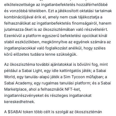
elkötelezettsége az ingatlanbefektetés hozzáférhetőbbé
és vonzóbbá tételében. Ezt a játékosított oktatási tartalmak
kombinációjával érik el, amely nem csak tájékoztatja a
felhasználókat az ingatlanbefektetés finomságairól, hanem
jutalmazza őket is az ökoszisztémában való részvételért.
Ezenkívül a platform egyszerű befektetési opciókat kínál
stabil eszközökben, megkönnyítve az egyének számára az
ingatlanpiacokkal való foglalkozást anélkül, hogy széles
körű előzetes tudásra lenne szükségük.
Az ökoszisztéma további ajánlatokkal is bővülni fog, mint
például a Sabai Light, egy idle kattintgatós játék; a Sabai
World, egy tanulás-alapú játék a Sim Tycoon műfajban; a
Sabai Academy, egy rugalmas tanulási platform; és a Sabai
Marketplace, ahol a felhasználók NFT-ket,
ingatlanrészvényeket és részleges ingatlanokat
kereskedhetnek.
A $SABAI token több célt is szolgál az ökoszisztémán