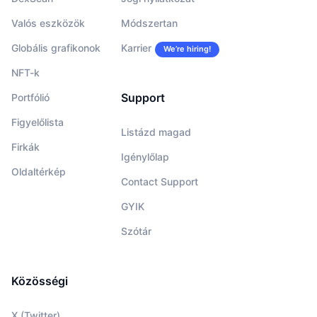
Valós eszközök
Módszertan
Globális grafikonok
Karrier
We’re hiring!
NFT-k
Support
Portfólió
Figyelőlista
Listázd magad
Firkák
Igénylőlap
Oldaltérkép
Contact Support
GYIK
Szótár
Közösségi
X (Twitter)