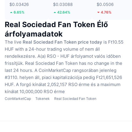
$0.03426
$0.03088
$0.0506
6.65%
42.64%
4.76%
Real Sociedad Fan Token Élő
árfolyamadatok
The live
Real Sociedad Fan Token price today
is Ft10.55
HUF with a 24-hour trading volume of nem áll
rendelkezésre.
A(a) RSO - HUF árfolyamot valós időben
frissítjük.
Real Sociedad Fan Token has no change in the
last 24 hours.
A CoinMarketCap rangsorában jelenleg
#3110. helyen áll, piaci kapitalizációja pedig Ft21,651,526
HUF.
A forgó kínálat 2,052,157 RSO érme
és a maximum
kínálat 10,000,000 RSO érme
CoinMarketCap
Tokenek
Real Sociedad Fan Token