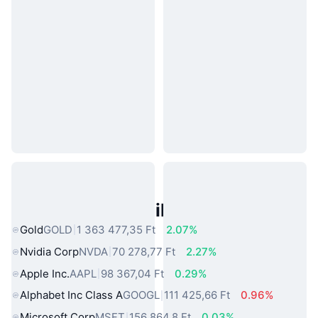
Népszerű Való Világbeli Eszközök
Gold
GOLD
1 363 477,35 Ft
2.07%
Nvidia Corp
NVDA
70 278,77 Ft
2.27%
Apple Inc.
AAPL
98 367,04 Ft
0.29%
Alphabet Inc Class A
GOOGL
111 425,66 Ft
0.96%
Microsoft Corp
MSFT
156 864,8 Ft
0.03%