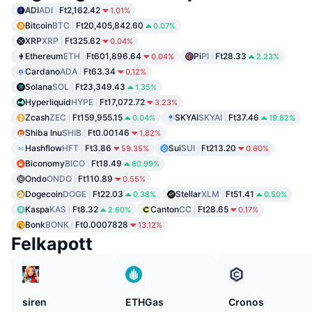
ADI
ADI
Ft2,162.42
1.01%
Bitcoin
BTC
Ft20,405,842.60
0.07%
XRP
XRP
Ft325.62
0.04%
Ethereum
ETH
Ft601,896.64
Pi
PI
Ft28.33
0.04%
2.23%
Cardano
ADA
Ft63.34
0.12%
Solana
SOL
Ft23,349.43
1.35%
Hyperliquid
HYPE
Ft17,072.72
3.23%
Zcash
ZEC
Ft159,955.15
SKYAI
SKYAI
Ft37.46
0.04%
19.82%
Shiba Inu
SHIB
Ft0.00146
1.82%
Hashflow
HFT
Ft3.86
Sui
SUI
Ft213.20
59.35%
0.60%
Biconomy
BICO
Ft18.49
60.99%
Ondo
ONDO
Ft110.89
0.55%
Dogecoin
DOGE
Ft22.03
Stellar
XLM
Ft51.41
0.38%
0.50%
Kaspa
KAS
Ft8.32
Canton
CC
Ft28.65
2.60%
0.17%
Bonk
BONK
Ft0.0007828
13.12%
Felkapott
siren
ETHGas
Cronos