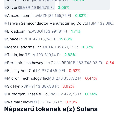
Silver
SILVER
19 964,79 Ft
3.05%
Amazon.com Inc
AMZN
86 155,76 Ft
0.82%
Taiwan Semiconductor Manufacturing Co Ltd
TSM
132 096,
Broadcom Inc
AVGO
133 991,81 Ft
1.71%
SpaceX
SPCX
42 113,24 Ft
15.83%
Meta Platforms, Inc.
META
185 821,13 Ft
0.37%
Tesla, Inc.
TSLA
103 319,14 Ft
2.83%
Berkshire Hathaway Inc Class B
BRK.B
163 743,03 Ft
0.5
Eli Lilly And Co
LLY
372 435,9 Ft
0.52%
Micron Technology Inc
MU
276 353,32 Ft
0.44%
SK Hynix
SKHY
43 387,38 Ft
3.92%
JPmorgan Chase & Co
JPM
112 472,73 Ft
0.34%
Walmart Inc
WMT
35 104,05 Ft
0.20%
Népszerű tokenek a(z) Solana