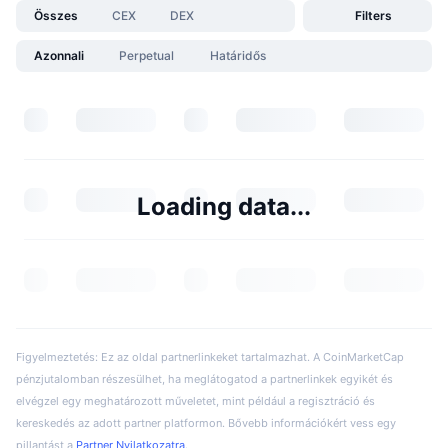
Összes
CEX
DEX
Filters
Azonnali
Perpetual
Határidős
Loading data...
Figyelmeztetés: Ez az oldal partnerlinkeket tartalmazhat. A CoinMarketCap
pénzjutalomban részesülhet, ha meglátogatod a partnerlinkek egyikét és
elvégzel egy meghatározott műveletet, mint például a regisztráció és
kereskedés az adott partner platformon. Bővebb információkért vess egy
pillantást a
Partner Nyilatkozatra
.