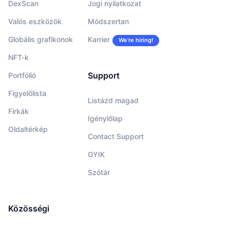
DexScan
Jogi nyilatkozat
Valós eszközök
Módszertan
Globális grafikonok
Karrier
We’re hiring!
NFT-k
Support
Portfólió
Figyelőlista
Listázd magad
Firkák
Igénylőlap
Oldaltérkép
Contact Support
GYIK
Szótár
Közösségi