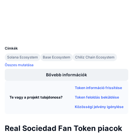
Közeledő értékesítések
chiliscan.com
Finanszírozási díjak
Tanulj & Keress
Explorers
Wallets
Naptár
UCID
23411
ICO Naptár
Címkék
Esemény naptár
Solana Ecosystem
Base Ecosystem
Chiliz Chain Ecosystem
Összes mutatása
Bővebb információk
Token információ frissítése
Token feloldás beküldése
Te vagy a projekt tulajdonosa?
Közösségi jelvény igénylése
Real Sociedad Fan Token piacok