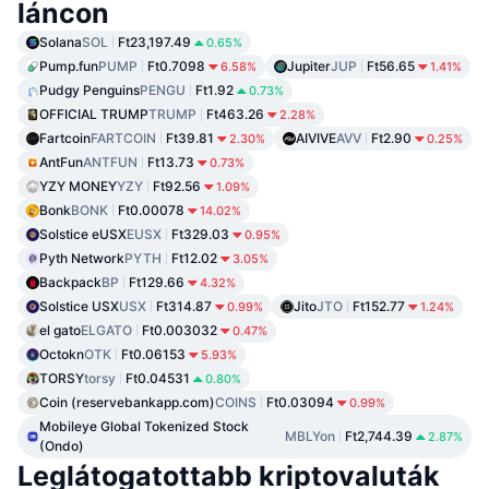
láncon
Solana
SOL
Ft23,197.49
0.65%
Pump.fun
PUMP
Ft0.7098
Jupiter
JUP
Ft56.65
6.58%
1.41%
Pudgy Penguins
PENGU
Ft1.92
0.73%
OFFICIAL TRUMP
TRUMP
Ft463.26
2.28%
Fartcoin
FARTCOIN
Ft39.81
AIVIVE
AVV
Ft2.90
2.30%
0.25%
AntFun
ANTFUN
Ft13.73
0.73%
YZY MONEY
YZY
Ft92.56
1.09%
Bonk
BONK
Ft0.00078
14.02%
Solstice eUSX
EUSX
Ft329.03
0.95%
Pyth Network
PYTH
Ft12.02
3.05%
Backpack
BP
Ft129.66
4.32%
Solstice USX
USX
Ft314.87
Jito
JTO
Ft152.77
0.99%
1.24%
el gato
ELGATO
Ft0.003032
0.47%
Octokn
OTK
Ft0.06153
5.93%
TORSY
torsy
Ft0.04531
0.80%
Coin (reservebankapp.com)
COINS
Ft0.03094
0.99%
Mobileye Global Tokenized Stock
MBLYon
Ft2,744.39
2.87%
(Ondo)
Leglátogatottabb kriptovaluták