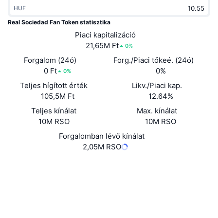
Felkapott
HUF
Kripto ETF-ek
Tanulj
CMC MCP
Real Sociedad Fan Token statisztika
Új
Bitcoin ETF-ek
Piaci kapitalizáció
x402
Hírek
21,65M Ft
0%
Kripto
Ethereum ETF-ek
Forgalom (24ó)
Forg./Piaci tőkeé. (24ó)
Academy
0 Ft
0%
0%
Politika
Technikai elemzés
Teljes hígított érték
Likv./Piaci kap.
Kutatás
105,5M Ft
12.64%
Sportok
RSI
Videók
Teljes kínálat
Max. kínálat
10M RSO
10M RSO
Pénzügy
MACD
Szótár
Forgalomban lévő kínálat
2,05M RSO
Technológia
Származékos termékek
Kampányok
Webhely
Website
Whitepaper
NFT
Közösségi
Áttekintés
Airdropok
Összefoglaló NFT statisztikák
EFiyTr...UxutNQ
Likvidálások
Szerződések
Gyémánt jutalmak