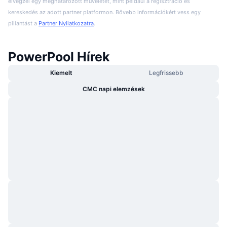
elvégzel egy meghatározott műveletet, mint például a regisztráció és
kereskedés az adott partner platformon. Bővebb információkért vess egy
pillantást a
Partner Nyilatkozatra
.
PowerPool Hírek
Kiemelt
Legfrissebb
CMC napi elemzések