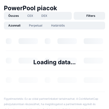
PowerPool piacok
Összes
CEX
DEX
Filters
Azonnali
Perpetual
Határidős
Loading data...
Figyelmeztetés: Ez az oldal partnerlinkeket tartalmazhat. A CoinMarketCap
pénzjutalomban részesülhet, ha meglátogatod a partnerlinkek egyikét és