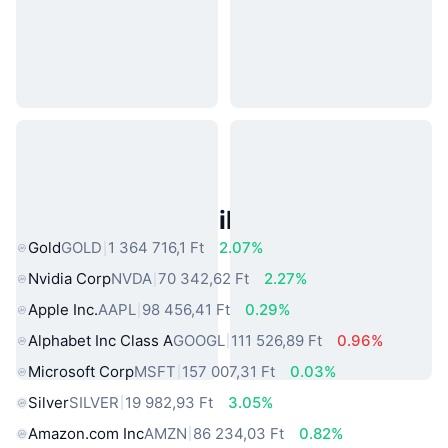
Népszerű Való Világbeli Eszközök
Gold
GOLD
1 364 716,1 Ft
2.07%
Nvidia Corp
NVDA
70 342,62 Ft
2.27%
Apple Inc.
AAPL
98 456,41 Ft
0.29%
Alphabet Inc Class A
GOOGL
111 526,89 Ft
0.96%
Microsoft Corp
MSFT
157 007,31 Ft
0.03%
Silver
SILVER
19 982,93 Ft
3.05%
Amazon.com Inc
AMZN
86 234,03 Ft
0.82%