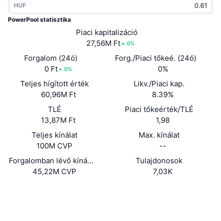
HUF
Felkapott
Kripto ETF-ek
Tanulj
CMC MCP
PowerPool statisztika
Új
Piaci kapitalizáció
Bitcoin ETF-ek
x402
Hírek
27,56M Ft
0%
Kripto
Ethereum ETF-ek
Forgalom (24ó)
Forg./Piaci tőkeé. (24ó)
Academy
0 Ft
0%
0%
Politika
Teljes hígított érték
Likv./Piaci kap.
Technikai elemzés
Kutatás
60,96M Ft
8.39%
Sportok
TLÉ
Piaci tőkeérték/TLÉ
RSI
Videók
13,87M Ft
1,98
Pénzügy
MACD
Teljes kínálat
Max. kínálat
Szótár
100M CVP
--
Technológia
Forgalomban lévő kínálat
Tulajdonosok
Származékos termékek
Kampányok
45,22M CVP
7,03K
NFT
Áttekintés
Airdropok
Website
Whitepaper
Webhely
Összefoglaló NFT statisztikák
Likvidálások
Gyémánt jutalmak