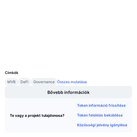
Közösségi
Közeledő értékesítések
Finanszírozási díjak
Tanulj & Keress
0x38e4...e7dca1
Szerződések
3.2
Naptár
Értékelés (CertiK)
etherscan.io
Explorers
ICO Naptár
Wallets
Esemény naptár
UCID
6669
Címkék
MVB
DeFi
Governance
Összes mutatása
Bővebb információk
Token információ frissítése
Token feloldás beküldése
Te vagy a projekt tulajdonosa?
Közösségi jelvény igénylése