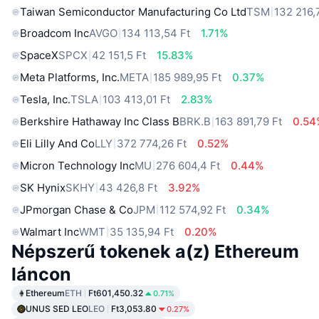
Taiwan Semiconductor Manufacturing Co Ltd
TSM
132 216,
Broadcom Inc
AVGO
134 113,54 Ft
1.71%
SpaceX
SPCX
42 151,5 Ft
15.83%
Meta Platforms, Inc.
META
185 989,95 Ft
0.37%
Tesla, Inc.
TSLA
103 413,01 Ft
2.83%
Berkshire Hathaway Inc Class B
BRK.B
163 891,79 Ft
0.54
Eli Lilly And Co
LLY
372 774,26 Ft
0.52%
Micron Technology Inc
MU
276 604,4 Ft
0.44%
SK Hynix
SKHY
43 426,8 Ft
3.92%
JPmorgan Chase & Co
JPM
112 574,92 Ft
0.34%
Walmart Inc
WMT
35 135,94 Ft
0.20%
Népszerű tokenek a(z) Ethereum
láncon
Ethereum
ETH
Ft601,450.32
0.71%
UNUS SED LEO
LEO
Ft3,053.80
0.27%