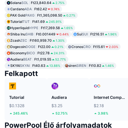
Solana
SOL
Ft23,840.64
2.75%
Cardano
ADA
Ft62.42
0.74%
PAX Gold
PAXG
Ft1,365,098.50
0.27%
Tutorial
TUT
Ft41.69
245.91%
Hyperliquid
HYPE
Ft17,269.58
1.65%
Shiba Inu
SHIB
Ft0.001449
Sui
SUI
Ft216.51
0.44%
1.96%
Zcash
ZEC
Ft160,959.70
1.30%
Dogecoin
DOGE
Ft22.00
Cronos
CRO
Ft15.61
0.21%
2.03%
Biconomy
BICO
Ft22.78
24.31%
Audiera
BEAT
Ft1,019.55
52.77%
SKYAI
SKYAI
Ft40.63
siren
SIREN
Ft10.82
13.88%
1.46%
Felkapott
Tutorial
Audiera
Internet Computer
$0.1328
$3.25
$2.18
245.46%
52.75%
3.98%
PowerPool Élő árfolyamadatok