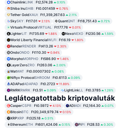
Chainlink
LINK
Ft2,574.28
0.10%
Shiba Inu
SHIB
Ft0.001459
0.76%
Tether Gold
XAUt
Ft1,359,267.63
2.11%
Sky
SKY
Ft17.01
Quant
QNT
Ft18,751.43
2.13%
0.72%
Virtuals Protocol
VIRTUAL
Ft177.76
0.01%
Lighter
LIT
Ft735.69
Nexo
NEXO
Ft230.56
1.88%
1.59%
World Liberty Financial
WLFI
Ft16.19
1.80%
Render
RENDER
Ft413.26
2.30%
Ondo
ONDO
Ft110.30
0.94%
Morpho
MORPHO
Ft586.90
1.46%
LayerZero
ZRO
Ft263.06
2.00%
Wat
WAT
Ft0.00007302
0.08%
Niftyx Protocol
SHROOM
Ft0.6113
0.09%
ADAPad
ADAPAD
Ft0.2723
11.89%
RMRK
RMRK
Ft3.51
LightLink
LL
Ft0.3785
0.09%
1.26%
Leglátogatottabb kriptovaluták
Casper
CSPR
Ft0.5972
ADI
ADI
Ft2,164.30
4.13%
0.07%
Bitcoin
BTC
Ft20,349,979.74
0.13%
XRP
XRP
Ft325.18
0.51%
Ethereum
ETH
Ft601,424.06
Pi
PI
Ft28.53
0.15%
0.30%