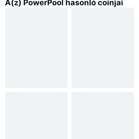
A(z) PowerPool hasonló coinjai