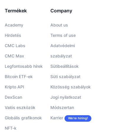
Termékek
Company
Academy
About us
Hirdetés
Terms of use
CMC Labs
Adatvédelmi
CMC Max
szabályzat
Legfontosabb hírek
Sütibeállítások
Bitcoin ETF-ek
Süti szabályzat
Kripto API
Közösség szabályok
DexScan
Jogi nyilatkozat
Valós eszközök
Módszertan
Globális grafikonok
Karrier
We’re hiring!
NFT-k