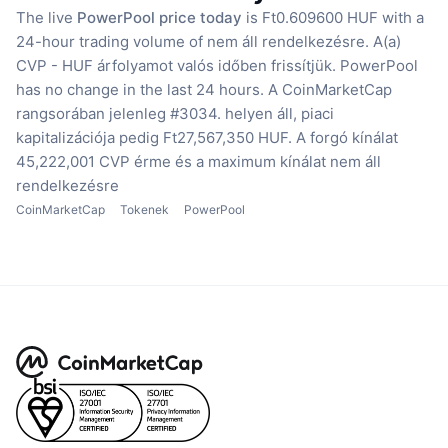
The live
PowerPool price today
is Ft0.609600 HUF with a
24-hour trading volume of nem áll rendelkezésre.
A(a)
CVP - HUF árfolyamot valós időben frissítjük.
PowerPool
has no change in the last 24 hours.
A CoinMarketCap
rangsorában jelenleg #3034. helyen áll, piaci
kapitalizációja pedig Ft27,567,350 HUF.
A forgó kínálat
45,222,001 CVP érme
és a maximum kínálat nem áll
rendelkezésre
CoinMarketCap
Tokenek
PowerPool