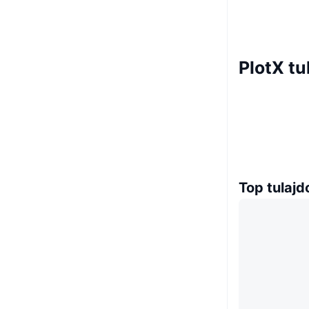
PlotX t
Top tulaj