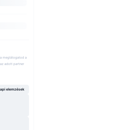
 ha meglátogatod a
az adott partner
api elemzések