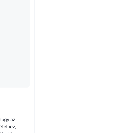
 hogy az
ételhez,