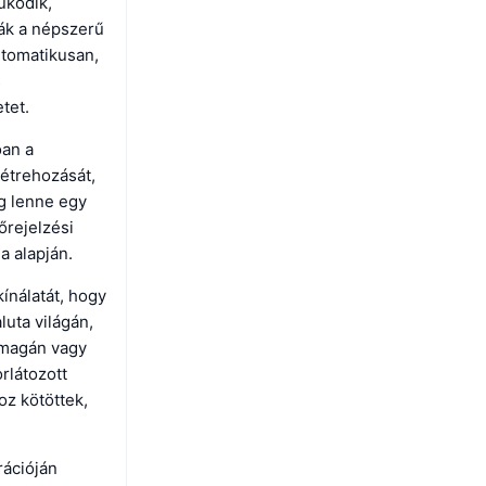
űködik,
ják a népszerű
utomatikusan,
s
tet.
óan a
létrehozását,
ég lenne egy
őrejelzési
a alapján.
kínálatát, hogy
luta világán,
n magán vagy
rlátozott
oz kötöttek,
rációján