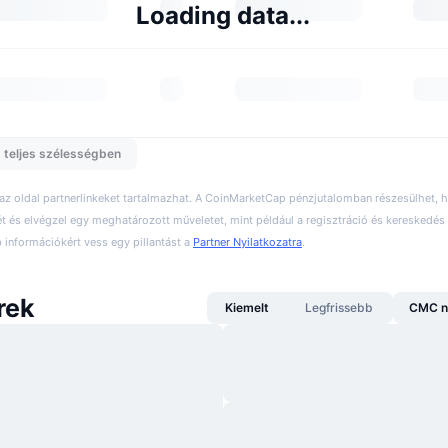
Loading data...
 teljes szélességben
 az oldal partnerlinkeket tartalmazhat. A CoinMarketCap pénzjutalomban részesülhet,
ét és elvégzel egy meghatározott műveletet, mint például a regisztráció és kereskedés 
információkért vess egy pillantást a
Partner Nyilatkozatra
.
rek
Kiemelt
Legfrissebb
CMC n