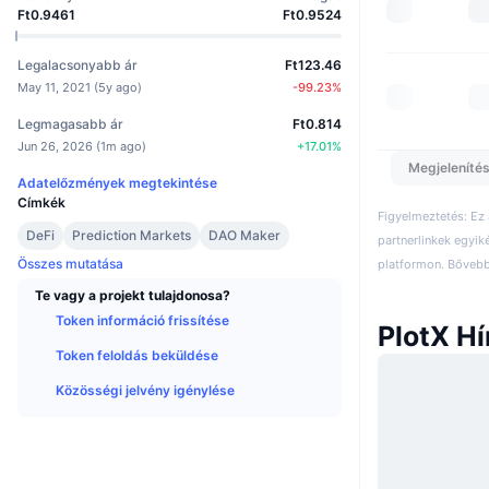
Ft0.9461
Ft0.9524
Legalacsonyabb ár
Ft123.46
May 11, 2021
(
5y ago
)
-99.23
%
Legmagasabb ár
Ft0.814
Jun 26, 2026
(
1m ago
)
+
17.01
%
Megjelenítés
Adatelőzmények megtekintése
Címkék
Figyelmeztetés: Ez
DeFi
Prediction Markets
DAO Maker
partnerlinkek egyik
Összes mutatása
platformon. Bővebb 
Te vagy a projekt tulajdonosa?
Token információ frissítése
PlotX Hí
Token feloldás beküldése
Közösségi jelvény igénylése