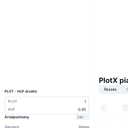
Webhely
Website
Whitepaper
Közösségi
0x72f0...0c66bb
Szerződések
3.1
Értékelés (CertiK)
etherscan.io
Explorers
Wallets
PlotX p
UCID
7422
Összes
PLOT - HUF átváltó
PLOT
HUF
Árteljesítmény
24ó
Alacsony
Magas