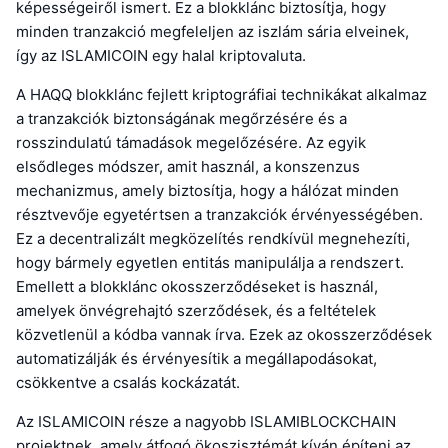
képességeiről ismert. Ez a blokklánc biztosítja, hogy
minden tranzakció megfeleljen az iszlám sária elveinek,
így az ISLAMICOIN egy halal kriptovaluta.
A HAQQ blokklánc fejlett kriptográfiai technikákat alkalmaz
a tranzakciók biztonságának megőrzésére és a
rosszindulatú támadások megelőzésére. Az egyik
elsődleges módszer, amit használ, a konszenzus
mechanizmus, amely biztosítja, hogy a hálózat minden
résztvevője egyetértsen a tranzakciók érvényességében.
Ez a decentralizált megközelítés rendkívül megnehezíti,
hogy bármely egyetlen entitás manipulálja a rendszert.
Emellett a blokklánc okosszerződéseket is használ,
amelyek önvégrehajtó szerződések, és a feltételek
közvetlenül a kódba vannak írva. Ezek az okosszerződések
automatizálják és érvényesítik a megállapodásokat,
csökkentve a csalás kockázatát.
Az ISLAMICOIN része a nagyobb ISLAMIBLOCKCHAIN
projektnek, amely átfogó ökoszisztémát kíván építeni az