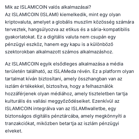
Mik az ISLAMICOIN valós alkalmazásai?
Az ISLAMICOIN (ISLAMI) kiemelkedik, mint egy olyan
kriptovaluta, amelyet a globális muszlim közösség számára
terveztek, hangsúlyozva az etikus és a sária-kompatibilis
gyakorlatokat. Ez a digitális valuta nem csupán egy
pénzügyi eszköz, hanem egy kapu is a különböző
szektorokban alkalmazott számos alkalmazáshoz.
Az ISLAMICOIN egyik elsődleges alkalmazása a média
területén található, az ISLAMeda révén. Ez a platform olyan
tartalmat kíván biztosítani, amely összhangban van az
iszlám értékekkel, biztosítva, hogy a felhasználók
hozzáférjenek olyan médiához, amely tiszteletben tartja
kulturális és vallási meggyőződéseiket. Ezenkívül az
ISLAMICOIN integrálva van az ISLAMIwalletbe, egy
biztonságos digitális pénztárcába, amely megkönnyíti a
tranzakciókat, miközben betartja az iszlám pénzügyi
elveket.