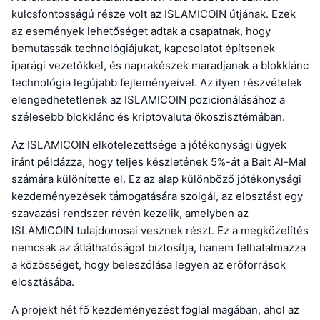
kulcsfontosságú része volt az ISLAMICOIN útjának. Ezek
az események lehetőséget adtak a csapatnak, hogy
bemutassák technológiájukat, kapcsolatot építsenek
iparági vezetőkkel, és naprakészek maradjanak a blokklánc
technológia legújabb fejleményeivel. Az ilyen részvételek
elengedhetetlenek az ISLAMICOIN pozicionálásához a
szélesebb blokklánc és kriptovaluta ökoszisztémában.
Az ISLAMICOIN elkötelezettsége a jótékonysági ügyek
iránt példázza, hogy teljes készletének 5%-át a Bait Al-Mal
számára különítette el. Ez az alap különböző jótékonysági
kezdeményezések támogatására szolgál, az elosztást egy
szavazási rendszer révén kezelik, amelyben az
ISLAMICOIN tulajdonosai vesznek részt. Ez a megközelítés
nemcsak az átláthatóságot biztosítja, hanem felhatalmazza
a közösséget, hogy beleszólása legyen az erőforrások
elosztásába.
A projekt hét fő kezdeményezést foglal magában, ahol az