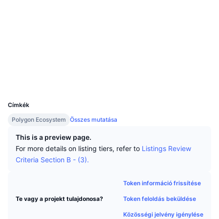
Legjobb kereskedők
Cikkek
Tőzsdei beáramlások/kiáramlások
DEX API
Váltó
Ranglisták
Azonnali
Közösségi
Hangulat
Vállalat
Hírlevél
Indikátorok
Felkapott
Származékos termékek
Szerződések
0x9c89...63396D
polygonscan.com
Árazás
CMC Launch
Explorers
Közelgő
Félelem és kapzsiság index
Wallets
Források
CMC Labs
Nemrég hozzáadott
Altcoin szezon index
UCID
19220
CMC Max
Nyertesek és vesztesek
Piaciciklus-indikátorok
Címkék
Dokumentáció
Polygon Ecosystem
Összes mutatása
Legfontosabb hírek
Leglátogatottabb
Bitcoin dominancia
GYIK
This is a preview page.
Telegram Bot
For more details on listing tiers, refer to
Listings Review
Közösségi hangulat
CoinMarketCap 20 index
Criteria Section B - (3).
AI integrációk
Hirdetés
Láncrangsor
CoinMarketCap 100 index
Token információ frissítése
CMC Ügynöki Központ
Token feloldás beküldése
Te vagy a projekt tulajdonosa?
Jóslási piacok
ETF-áramlások
Oldal widgetek
Készségek piactere
Közösségi jelvény igénylése