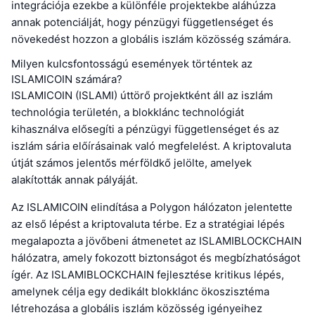
integrációja ezekbe a különféle projektekbe aláhúzza
annak potenciálját, hogy pénzügyi függetlenséget és
növekedést hozzon a globális iszlám közösség számára.
Milyen kulcsfontosságú események történtek az
ISLAMICOIN számára?
ISLAMICOIN (ISLAMI) úttörő projektként áll az iszlám
technológia területén, a blokklánc technológiát
kihasználva elősegíti a pénzügyi függetlenséget és az
iszlám sária előírásainak való megfelelést. A kriptovaluta
útját számos jelentős mérföldkő jelölte, amelyek
alakították annak pályáját.
Az ISLAMICOIN elindítása a Polygon hálózaton jelentette
az első lépést a kriptovaluta térbe. Ez a stratégiai lépés
megalapozta a jövőbeni átmenetet az ISLAMIBLOCKCHAIN
hálózatra, amely fokozott biztonságot és megbízhatóságot
ígér. Az ISLAMIBLOCKCHAIN fejlesztése kritikus lépés,
amelynek célja egy dedikált blokklánc ökoszisztéma
létrehozása a globális iszlám közösség igényeihez