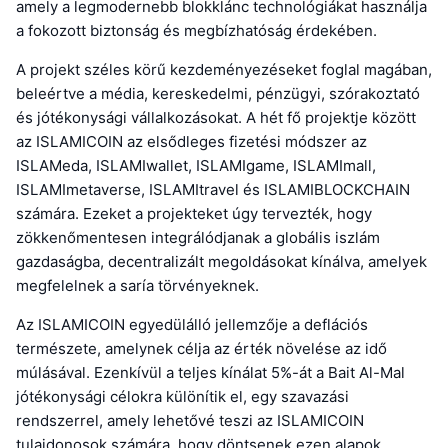
amely a legmodernebb blokklánc technológiákat használja
a fokozott biztonság és megbízhatóság érdekében.
A projekt széles körű kezdeményezéseket foglal magában,
beleértve a média, kereskedelmi, pénzügyi, szórakoztató
és jótékonysági vállalkozásokat. A hét fő projektje között
az ISLAMICOIN az elsődleges fizetési módszer az
ISLAMeda, ISLAMIwallet, ISLAMIgame, ISLAMImall,
ISLAMImetaverse, ISLAMItravel és ISLAMIBLOCKCHAIN
számára. Ezeket a projekteket úgy tervezték, hogy
zökkenőmentesen integrálódjanak a globális iszlám
gazdaságba, decentralizált megoldásokat kínálva, amelyek
megfelelnek a saría törvényeknek.
Az ISLAMICOIN egyedülálló jellemzője a deflációs
természete, amelynek célja az érték növelése az idő
múlásával. Ezenkívül a teljes kínálat 5%-át a Bait Al-Mal
jótékonysági célokra különítik el, egy szavazási
rendszerrel, amely lehetővé teszi az ISLAMICOIN
tulajdonosok számára, hogy döntsenek ezen alapok