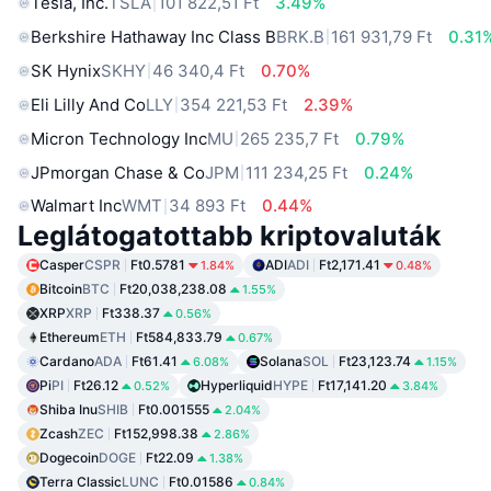
Tesla, Inc.
TSLA
101 822,51 Ft
3.49%
Berkshire Hathaway Inc Class B
BRK.B
161 931,79 Ft
0.31
SK Hynix
SKHY
46 340,4 Ft
0.70%
Eli Lilly And Co
LLY
354 221,53 Ft
2.39%
Micron Technology Inc
MU
265 235,7 Ft
0.79%
JPmorgan Chase & Co
JPM
111 234,25 Ft
0.24%
Walmart Inc
WMT
34 893 Ft
0.44%
Leglátogatottabb kriptovaluták
Casper
CSPR
Ft0.5781
ADI
ADI
Ft2,171.41
1.84%
0.48%
Bitcoin
BTC
Ft20,038,238.08
1.55%
XRP
XRP
Ft338.37
0.56%
Ethereum
ETH
Ft584,833.79
0.67%
Cardano
ADA
Ft61.41
Solana
SOL
Ft23,123.74
6.08%
1.15%
Pi
PI
Ft26.12
Hyperliquid
HYPE
Ft17,141.20
0.52%
3.84%
Shiba Inu
SHIB
Ft0.001555
2.04%
Zcash
ZEC
Ft152,998.38
2.86%
Dogecoin
DOGE
Ft22.09
1.38%
Terra Classic
LUNC
Ft0.01586
0.84%