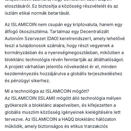
elosztásáról. Ez biztosítja a közösség részvételét és az
iszlám etikai normák betartását.
Az ISLAMICOIN nem csupán egy kriptovaluta, hanem egy
átfogó ökoszisztéma. Tartalmaz egy Decentralizált
Autonóm Szervezet (DAO) keretrendszert, amely lehetővé
teszi a tulajdonosok számára, hogy részt vegyenek a
kormányzásban és a nyereségmegosztásban, miközben a
blokklánc technológia révén fenntartják az átláthatóságot.
A projekt várhatóan jelentős növekedést ér el, minden
kezdeményezés hozzájárulva a globális terjeszkedéshez
és pénzügyi sikerhez.
Mi a technológia az ISLAMICOIN mögött?
Az ISLAMICOIN (ISLAMI) mögött álló technológia mélyen
gyökerezik a blokklánc alapelveiben, és kifejezetten a
globális muszlim közösség igényeinek kielégítésére lett
tervezve. Az ISLAMICOIN a HAQQ blokklánc hálózaton
működik, amely biztonságos és etikus tranzakciós