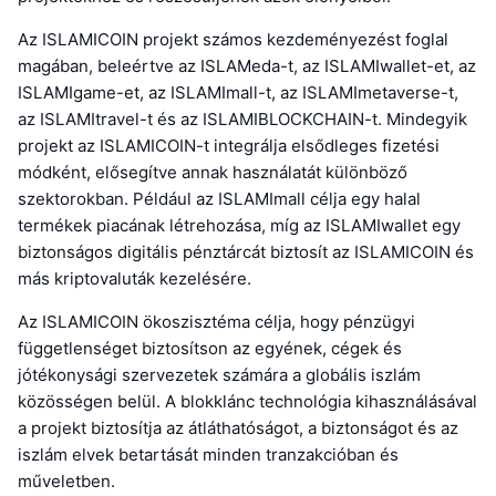
Az ISLAMICOIN projekt számos kezdeményezést foglal
magában, beleértve az ISLAMeda-t, az ISLAMIwallet-et, az
ISLAMIgame-et, az ISLAMImall-t, az ISLAMImetaverse-t,
az ISLAMItravel-t és az ISLAMIBLOCKCHAIN-t. Mindegyik
projekt az ISLAMICOIN-t integrálja elsődleges fizetési
módként, elősegítve annak használatát különböző
szektorokban. Például az ISLAMImall célja egy halal
termékek piacának létrehozása, míg az ISLAMIwallet egy
biztonságos digitális pénztárcát biztosít az ISLAMICOIN és
más kriptovaluták kezelésére.
Az ISLAMICOIN ökoszisztéma célja, hogy pénzügyi
függetlenséget biztosítson az egyének, cégek és
jótékonysági szervezetek számára a globális iszlám
közösségen belül. A blokklánc technológia kihasználásával
a projekt biztosítja az átláthatóságot, a biztonságot és az
iszlám elvek betartását minden tranzakcióban és
műveletben.