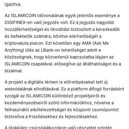
igazítva.
Az ISLAMICOIN idővonalának egyik jelentős eseménye a
DIGIFINEX-en való jegyzés volt. Ez a jegyzés nagyobb
hozzáférhetőséget és likviditást biztosított a kereskedők
és befektetők számára, bővítve elérhetőségét a
kriptovaluta piacon. Ezt követően egy AMA (Ask Me
Anything) ülés az LBank-on lehetőséget adott a
közösségnek, hogy közvetlenül kapcsolatba lépjen az
ISLAMICOIN csapatával, elősegítve az átláthatóságot és a
bizalmat.
A projekt a digitális térben is előrelépéseket tett új
weboldalának elindításával. Ez a platform átfogó forrásként
szolgál az ISLAMICOIN különböző projektjeiről és
kezdeményezéseiről szóló információkhoz, növelve a
felhasználói elkötelezettséget és központi csomópontot
biztosítva a frissítésekhez és fejlesztésekhez.
A blokklánc csúcstalálkozókon való részvétel szintén