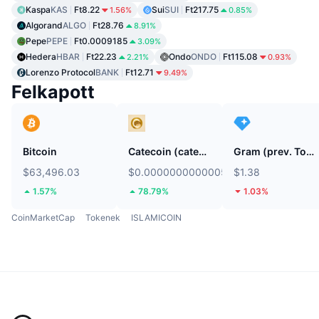
Kaspa
KAS
Ft8.22
Sui
SUI
Ft217.75
1.56%
0.85%
Algorand
ALGO
Ft28.76
8.91%
Pepe
PEPE
Ft0.0009185
3.09%
Hedera
HBAR
Ft22.23
Ondo
ONDO
Ft115.08
2.21%
0.93%
Lorenzo Protocol
BANK
Ft12.71
9.49%
Felkapott
Bitcoin
Catecoin (catecoin.shop)
Gram (prev. Toncoin)
$63,496.03
$0.0000000000005322
$1.38
1.57%
78.79%
1.03%
CoinMarketCap
Tokenek
ISLAMICOIN