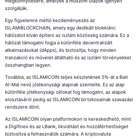
megkönnyítésére, amelyek a muszlim utazók igényeit
szolgálják.
Egy figyelemre méltó kezdeményezés az
ISLAMIBLOCKCHAIN, amely egy dedikált blokklánc
hálózatot kíván építeni az iszlám közösség számára. Ez a
hálózat támogatni fogja a különféle decentralizált
alkalmazásokat (dApps), és biztosítja, hogy minden
tranzakció és művelet átlátható és az iszlám törvényekkel
összhangban legyen.
Továbbá, az ISLAMICOIN teljes készletének 5%-át a Bait
Al-Mal nevű jótékonysági alapnak szentelte. Ez az alap
különféle jótékonysági célokat fog támogatni, az alapok
elosztásáról pedig az ISLAMICOIN birtokosainak szavazási
rendszere dönt.
Az ISLAMICOIN olyan platformokon is kereskedhető, mint
a Digifinex és az LBank, likviditást és hozzáférhetőséget
biztosítva a felhasználók számára. A kriptovaluta