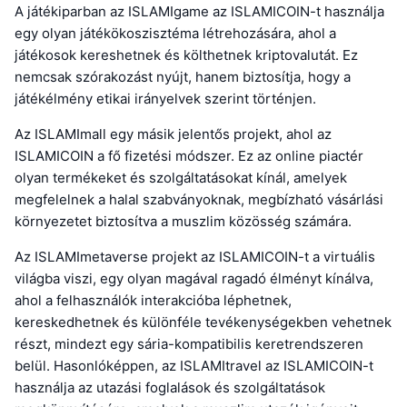
A játékiparban az ISLAMIgame az ISLAMICOIN-t használja
egy olyan játékökoszisztéma létrehozására, ahol a
játékosok kereshetnek és költhetnek kriptovalutát. Ez
nemcsak szórakozást nyújt, hanem biztosítja, hogy a
játékélmény etikai irányelvek szerint történjen.
Az ISLAMImall egy másik jelentős projekt, ahol az
ISLAMICOIN a fő fizetési módszer. Ez az online piactér
olyan termékeket és szolgáltatásokat kínál, amelyek
megfelelnek a halal szabványoknak, megbízható vásárlási
környezetet biztosítva a muszlim közösség számára.
Az ISLAMImetaverse projekt az ISLAMICOIN-t a virtuális
világba viszi, egy olyan magával ragadó élményt kínálva,
ahol a felhasználók interakcióba léphetnek,
kereskedhetnek és különféle tevékenységekben vehetnek
részt, mindezt egy sária-kompatibilis keretrendszeren
belül. Hasonlóképpen, az ISLAMItravel az ISLAMICOIN-t
használja az utazási foglalások és szolgáltatások