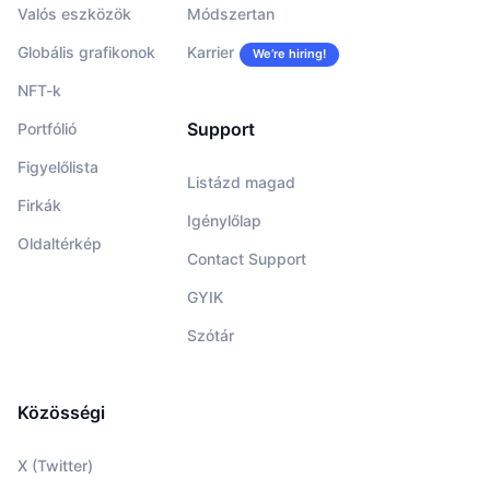
Valós eszközök
Módszertan
Globális grafikonok
Karrier
We’re hiring!
NFT-k
Support
Portfólió
Figyelőlista
Listázd magad
Firkák
Igénylőlap
Oldaltérkép
Contact Support
GYIK
Szótár
Közösségi
X (Twitter)