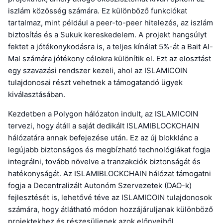
iszlám közösség számára. Ez különböző funkciókat
tartalmaz, mint például a peer-to-peer hitelezés, az iszlám
biztosítás és a Sukuk kereskedelem. A projekt hangsúlyt
fektet a jótékonykodásra is, a teljes kínálat 5%-át a Bait Al-
Mal számára jótékony célokra különítik el. Ezt az elosztást
egy szavazási rendszer kezeli, ahol az ISLAMICOIN
tulajdonosai részt vehetnek a támogatandó ügyek
kiválasztásában.
Kezdetben a Polygon hálózaton indult, az ISLAMICOIN
tervezi, hogy átáll a saját dedikált ISLAMIBLOCKCHAIN
hálózatára annak befejezése után. Ez az új blokklánc a
legújabb biztonságos és megbízható technológiákat fogja
integrálni, tovább növelve a tranzakciók biztonságát és
hatékonyságát. Az ISLAMIBLOCKCHAIN hálózat támogatni
fogja a Decentralizált Autonóm Szervezetek (DAO-k)
fejlesztését is, lehetővé téve az ISLAMICOIN tulajdonosok
számára, hogy átlátható módon hozzájáruljanak különböző
projektekhez és részesüljenek azok előnyeiből.