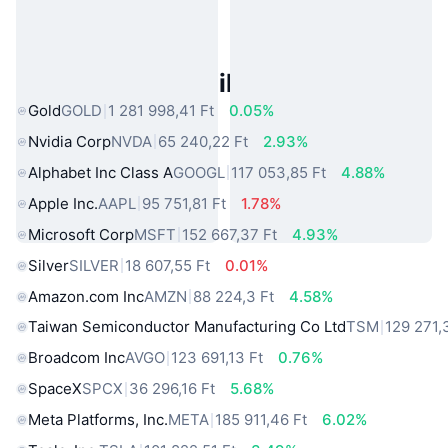
Népszerű Való Világbeli Eszközök
Gold
GOLD
1 281 998,41 Ft
0.05%
Nvidia Corp
NVDA
65 240,22 Ft
2.93%
Alphabet Inc Class A
GOOGL
117 053,85 Ft
4.88%
Apple Inc.
AAPL
95 751,81 Ft
1.78%
Microsoft Corp
MSFT
152 667,37 Ft
4.93%
Silver
SILVER
18 607,55 Ft
0.01%
Amazon.com Inc
AMZN
88 224,3 Ft
4.58%
Taiwan Semiconductor Manufacturing Co Ltd
TSM
129 271,
Broadcom Inc
AVGO
123 691,13 Ft
0.76%
SpaceX
SPCX
36 296,16 Ft
5.68%
Meta Platforms, Inc.
META
185 911,46 Ft
6.02%