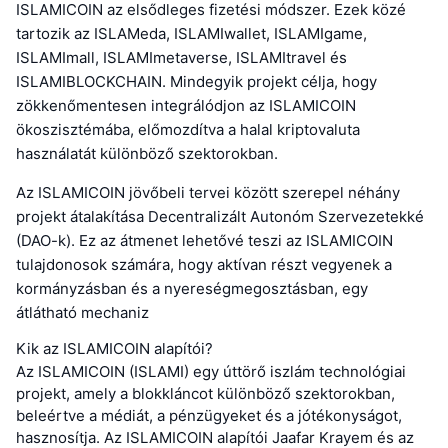
ISLAMICOIN az elsődleges fizetési módszer. Ezek közé
tartozik az ISLAMeda, ISLAMIwallet, ISLAMIgame,
ISLAMImall, ISLAMImetaverse, ISLAMItravel és
ISLAMIBLOCKCHAIN. Mindegyik projekt célja, hogy
zökkenőmentesen integrálódjon az ISLAMICOIN
ökoszisztémába, előmozdítva a halal kriptovaluta
használatát különböző szektorokban.
Az ISLAMICOIN jövőbeli tervei között szerepel néhány
projekt átalakítása Decentralizált Autonóm Szervezetekké
(DAO-k). Ez az átmenet lehetővé teszi az ISLAMICOIN
tulajdonosok számára, hogy aktívan részt vegyenek a
kormányzásban és a nyereségmegosztásban, egy
átlátható mechaniz
Kik az ISLAMICOIN alapítói?
Az ISLAMICOIN (ISLAMI) egy úttörő iszlám technológiai
projekt, amely a blokkláncot különböző szektorokban,
beleértve a médiát, a pénzügyeket és a jótékonyságot,
hasznosítja. Az ISLAMICOIN alapítói Jaafar Krayem és az