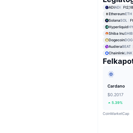
ADI
ADI
Ft2,1
Ethereum
ETH
Solana
SOL
F
Hyperliquid
HY
Shiba Inu
SHIB
Dogecoin
DOG
Audiera
BEAT
Chainlink
LINK
Felkapo
Cardano
$0.2017
5.39%
CoinMarketCap