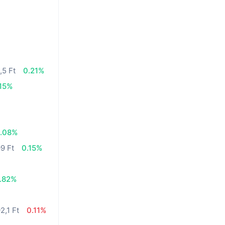
,5 Ft
0.21%
.15%
.08%
99 Ft
0.15%
.82%
2,1 Ft
0.11%