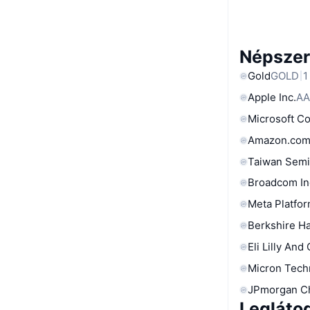
Népszer
Gold
GOLD
1
Apple Inc.
AA
Microsoft C
Amazon.com
Taiwan Semi
Broadcom In
Meta Platfor
Berkshire Ha
Eli Lilly And
Micron Tech
JPmorgan C
Legláto