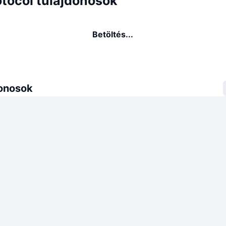
tocol tulajdonosok
Betöltés...
donosok