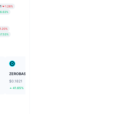
1
1.28%
6.63%
1.20%
57.53%
ZEROBASE
Biconomy
$0.1821
$0.04003
41.65%
46.6%