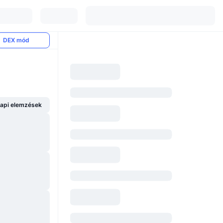
DEX mód
api elemzések