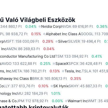
ű Való Világbeli Eszközök
 344 860,1 Ft
0.04%
Nvidia Corp
NVDA
69 616,91 Ft
0.36%
PL
98 938,72 Ft
0.15%
Alphabet Inc Class A
GOOGL
113 709
orp
MSFT
158 030,09 Ft
0.29%
Silver
SILVER
19 496,4 Ft
0
 Inc
AMZN
86 269,63 Ft
0.04%
conductor Manufacturing Co Ltd
TSM
133 094,92 Ft
0.41%
c
AVGO
133 622,88 Ft
0.25%
SpaceX
SPCX
36 428,48 Ft
0
ms, Inc.
META
186 760,21 Ft
0.13%
Tesla, Inc.
TSLA
101 451,
thaway Inc Class B
BRK.B
165 806,13 Ft
0.35%
 Co
LLY
377 613,76 Ft
0.10%
SK Hynix
SKHY
45 887,33 Ft
0
nology Inc
MU
282 184,29 Ft
1.01%
hase & Co
JPM
112 978,92 Ft
0.00%
Walmart Inc
WMT
35 49
gatottabb kriptovaluták