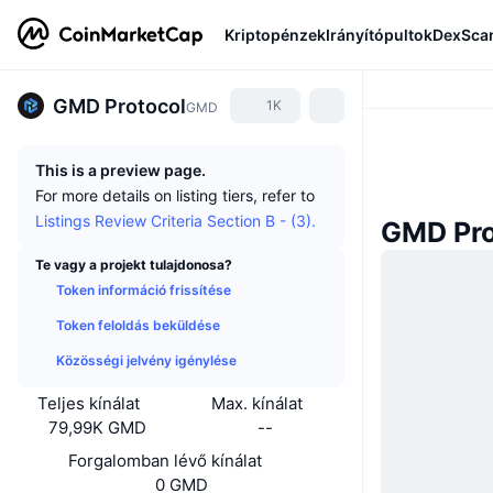
Kriptopénzek
Irányítópultok
DexSca
GMD Protocol
1K
GMD
This is a preview page.
For more details on listing tiers, refer to
Listings Review Criteria Section B - (3).
GMD Pro
Te vagy a projekt tulajdonosa?
Token információ frissítése
Token feloldás beküldése
Közösségi jelvény igénylése
Teljes kínálat
Max. kínálat
79,99K GMD
--
Forgalomban lévő kínálat
0 GMD