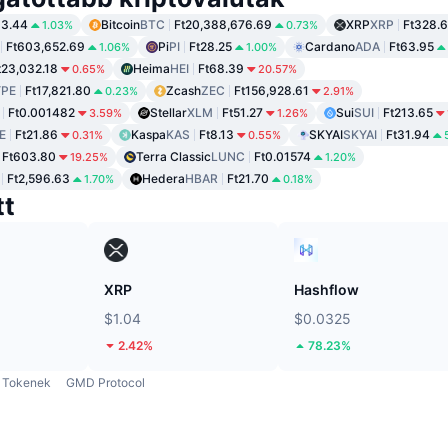
83.44
Bitcoin
BTC
Ft20,388,676.69
XRP
XRP
Ft328.6
1.03%
0.73%
Ft603,652.69
Pi
PI
Ft28.25
Cardano
ADA
Ft63.95
1.06%
1.00%
t23,032.18
Heima
HEI
Ft68.39
0.65%
20.57%
PE
Ft17,821.80
Zcash
ZEC
Ft156,928.61
0.23%
2.91%
Ft0.001482
Stellar
XLM
Ft51.27
Sui
SUI
Ft213.65
3.59%
1.26%
E
Ft21.86
Kaspa
KAS
Ft8.13
SKYAI
SKYAI
Ft31.94
0.31%
0.55%
Ft603.80
Terra Classic
LUNC
Ft0.01574
19.25%
1.20%
Ft2,596.63
Hedera
HBAR
Ft21.70
1.70%
0.18%
tt
XRP
Hashflow
$1.04
$0.0325
2.42%
78.23%
Tokenek
GMD Protocol