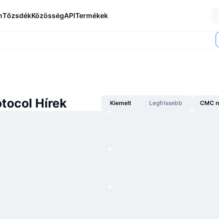
n
Tőzsdék
Közösség
API
Termékek
tocol Hírek
Kiemelt
Legfrissebb
CMC n