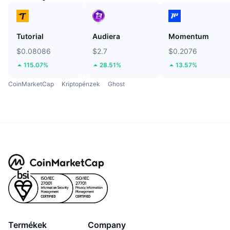
Tutorial
Audiera
Momentum
$0.08086
$2.7
$0.2076
115.07%
28.51%
13.57%
CoinMarketCap
Kriptopénzek
Ghost
Termékek
Company