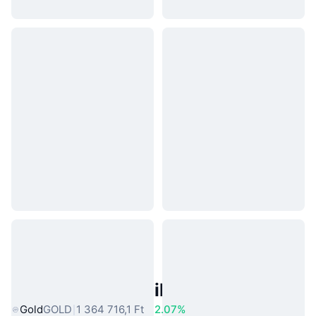
Népszerű Való Világbeli Eszközök
Gold
GOLD
1 364 716,1 Ft
2.07%