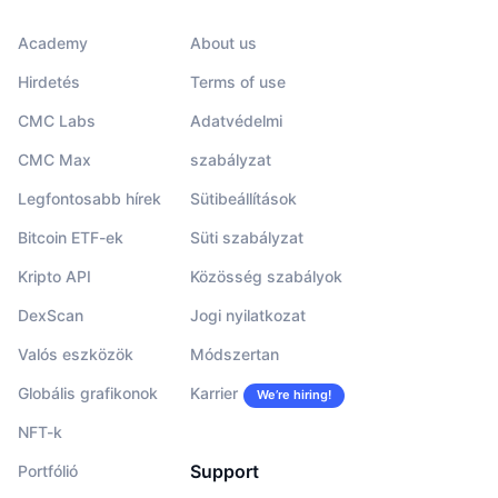
Academy
About us
Hirdetés
Terms of use
CMC Labs
Adatvédelmi
CMC Max
szabályzat
Legfontosabb hírek
Sütibeállítások
Bitcoin ETF-ek
Süti szabályzat
Kripto API
Közösség szabályok
DexScan
Jogi nyilatkozat
Valós eszközök
Módszertan
Globális grafikonok
Karrier
We’re hiring!
NFT-k
Support
Portfólió