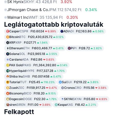
SK Hynix
SKHY
43 426,8 Ft
3.92%
JPmorgan Chase & Co
JPM
112 574,92 Ft
0.34%
Walmart Inc
WMT
35 135,94 Ft
0.20%
Leglátogatottabb kriptovaluták
Casper
CSPR
Ft0.6024
ADI
ADI
Ft2,163.86
6.99%
0.56%
Bitcoin
BTC
Ft20,430,625.72
0.12%
XRP
XRP
Ft327.71
1.94%
Ethereum
ETH
Ft603,466.77
Pi
PI
Ft28.72
0.41%
2.82%
Solana
SOL
Ft23,965.18
3.55%
Cardano
ADA
Ft62.86
0.63%
PAX Gold
PAXG
Ft1,364,392.80
0.14%
Hyperliquid
HYPE
Ft17,327.28
1.70%
Shiba Inu
SHIB
Ft0.001458
0.47%
Tutorial
TUT
Ft25.45
Sui
SUI
Ft219.22
116.23%
3.85%
Zcash
ZEC
Ft159,917.25
Cronos
CRO
Ft15.56
0.47%
3.58%
Biconomy
BICO
Ft18.20
9.15%
Dogecoin
DOGE
Ft22.30
SKYAI
SKYAI
Ft35.80
1.79%
4.93%
siren
SIREN
Ft11.00
Kaspa
KAS
Ft8.42
3.69%
2.21%
Felkapott