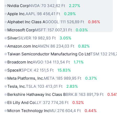
Nvidia Corp
NVDA
70 342,62 Ft
2.27%
Apple Inc.
AAPL
98 456,41 Ft
0.29%
Alphabet Inc Class A
GOOGL
111 526,89 Ft
0.96%
Microsoft Corp
MSFT
157 007,31 Ft
0.03%
Silver
SILVER
19 982,93 Ft
3.05%
Amazon.com Inc
AMZN
86 234,03 Ft
0.82%
Taiwan Semiconductor Manufacturing Co Ltd
TSM
132 216,
Broadcom Inc
AVGO
134 113,54 Ft
1.71%
SpaceX
SPCX
42 151,5 Ft
15.83%
Meta Platforms, Inc.
META
185 989,95 Ft
0.37%
Tesla, Inc.
TSLA
103 413,01 Ft
2.83%
Berkshire Hathaway Inc Class B
BRK.B
163 891,79 Ft
0.54
Eli Lilly And Co
LLY
372 774,26 Ft
0.52%
Micron Technology Inc
MU
276 604,4 Ft
0.44%