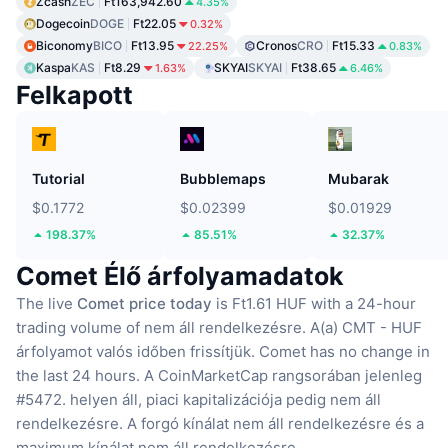
Zcash
ZEC
Ft163,942.60
4.35%
Dogecoin
DOGE
Ft22.05
0.32%
Biconomy
BICO
Ft13.95
Cronos
CRO
Ft15.33
22.25%
0.83%
Kaspa
KAS
Ft8.29
SKYAI
SKYAI
Ft38.65
1.63%
6.46%
Felkapott
Tutorial
Bubblemaps
Mubarak
$0.1772
$0.02399
$0.01929
198.37%
85.51%
32.37%
Comet Élő árfolyamadatok
The live
Comet price today
is Ft1.61 HUF with a 24-hour
trading volume of nem áll rendelkezésre.
A(a) CMT - HUF
árfolyamot valós időben frissítjük.
Comet has no change in
the last 24 hours.
A CoinMarketCap rangsorában jelenleg
#5472. helyen áll, piaci kapitalizációja pedig nem áll
rendelkezésre.
A forgó kínálat nem áll rendelkezésre
és a
maximum kínálat nem áll rendelkezésre