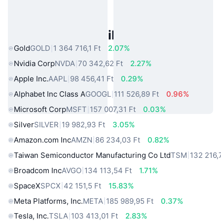
Népszerű Való Világbeli Eszközök
Gold
GOLD
1 364 716,1 Ft
2.07%
Nvidia Corp
NVDA
70 342,62 Ft
2.27%
Apple Inc.
AAPL
98 456,41 Ft
0.29%
Alphabet Inc Class A
GOOGL
111 526,89 Ft
0.96%
Microsoft Corp
MSFT
157 007,31 Ft
0.03%
Silver
SILVER
19 982,93 Ft
3.05%
Amazon.com Inc
AMZN
86 234,03 Ft
0.82%
Taiwan Semiconductor Manufacturing Co Ltd
TSM
132 216,
Broadcom Inc
AVGO
134 113,54 Ft
1.71%
SpaceX
SPCX
42 151,5 Ft
15.83%
Meta Platforms, Inc.
META
185 989,95 Ft
0.37%
Tesla, Inc.
TSLA
103 413,01 Ft
2.83%