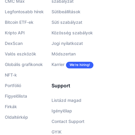
CMC Max
szabályzat
Legfontosabb hírek
Sütibeállítások
Bitcoin ETF-ek
Süti szabályzat
Kripto API
Közösség szabályok
DexScan
Jogi nyilatkozat
Valós eszközök
Módszertan
Globális grafikonok
Karrier
We’re hiring!
NFT-k
Support
Portfólió
Figyelőlista
Listázd magad
Firkák
Igénylőlap
Oldaltérkép
Contact Support
GYIK