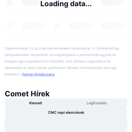
Loading data...
Figyelmeztetés: Ez az oldal partnerlinkeket tartalmazhat. A CoinMarketCap
pénzjutalomban részesülhet, ha meglátogatod a partnerlinkek egyikét és
elvégzel egy meghatározott műveletet, mint például a regisztráció és
kereskedés az adott partner platformon. Bővebb információkért vess egy
pillantást a
Partner Nyilatkozatra
.
Comet Hírek
Kiemelt
Legfrissebb
CMC napi elemzések