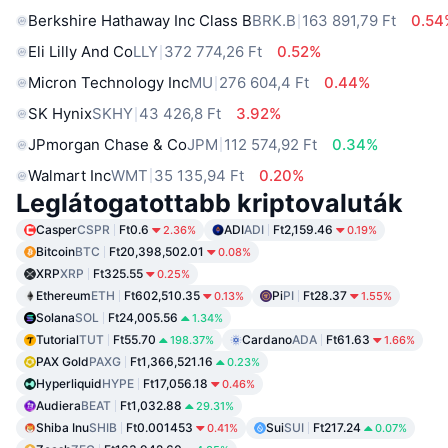
Berkshire Hathaway Inc Class B
BRK.B
163 891,79 Ft
0.54
Eli Lilly And Co
LLY
372 774,26 Ft
0.52%
Micron Technology Inc
MU
276 604,4 Ft
0.44%
SK Hynix
SKHY
43 426,8 Ft
3.92%
JPmorgan Chase & Co
JPM
112 574,92 Ft
0.34%
Walmart Inc
WMT
35 135,94 Ft
0.20%
Leglátogatottabb kriptovaluták
Casper
CSPR
Ft0.6
ADI
ADI
Ft2,159.46
2.36%
0.19%
Bitcoin
BTC
Ft20,398,502.01
0.08%
XRP
XRP
Ft325.55
0.25%
Ethereum
ETH
Ft602,510.35
Pi
PI
Ft28.37
0.13%
1.55%
Solana
SOL
Ft24,005.56
1.34%
Tutorial
TUT
Ft55.70
Cardano
ADA
Ft61.63
198.37%
1.66%
PAX Gold
PAXG
Ft1,366,521.16
0.23%
Hyperliquid
HYPE
Ft17,056.18
0.46%
Audiera
BEAT
Ft1,032.88
29.31%
Shiba Inu
SHIB
Ft0.001453
Sui
SUI
Ft217.24
0.41%
0.07%