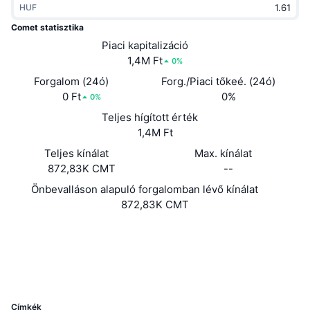
HUF
Felkapott
Kripto ETF-ek
Tanulj
CMC MCP
Comet statisztika
Új
Piaci kapitalizáció
Bitcoin ETF-ek
x402
Hírek
1,4M Ft
0%
Kripto
Ethereum ETF-ek
Forgalom (24ó)
Forg./Piaci tőkeé. (24ó)
Academy
0 Ft
0%
0%
Politika
Teljes hígított érték
Technikai elemzés
Kutatás
1,4M Ft
Sportok
Teljes kínálat
Max. kínálat
RSI
Videók
872,83K CMT
--
Pénzügy
MACD
Önbevalláson alapuló forgalomban lévő kínálat
Szótár
872,83K CMT
Technológia
Webhely
Website
Származékos termékek
Kampányok
Közösségi
NFT
2.6
Áttekintés
Értékelés (CertiK)
Airdropok
UCID
Összefoglaló NFT statisztikák
1291
Likvidálások
Gyémánt jutalmak
Címkék