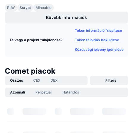
Közeledő értékesítések
PoW
Scrypt
Mineable
Finanszírozási díjak
Tanulj & Keress
Bővebb információk
Naptár
Token információ frissítése
Token feloldás beküldése
Te vagy a projekt tulajdonosa?
ICO Naptár
Közösségi jelvény igénylése
Esemény naptár
Comet piacok
Összes
CEX
DEX
Filters
Azonnali
Perpetual
Határidős