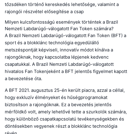
tőzsdéken történő kereskedés lehetősége, valamint a
rajongói részvétel elősegítése a csap
Milyen kulcsfontosságú események történtek a Brazil
Nemzeti Labdarúgó-válogatott Fan Token számára?
A Brazil Nemzeti Labdarúgó-válogatott Fan Token (BFT) a
sport és a blokklánc technológia egyedülálló
metszéspontját képviseli, innovatív módot kínálva a
rajongóknak, hogy kapcsolatba lépjenek kedvenc
csapatukkal. A Brazil Nemzeti Labdarúgó-válogatott
hivatalos Fan Tokenjeként a BFT jelentős figyelmet kapott
a bevezetése óta.
A BFT 2021. augusztus 25-én került piacra, azzal a céllal,
hogy exkluzív élményeket és hűségprogramokat
biztosítson a rajongóknak. Ez a bevezetés jelentős
mérföldkő volt, amely lehetővé tette a szurkolók számára,
hogy különböző csapatkapcsolatú tevékenységekben és
döntésekben vegyenek részt a blokklánc technológia
révén.