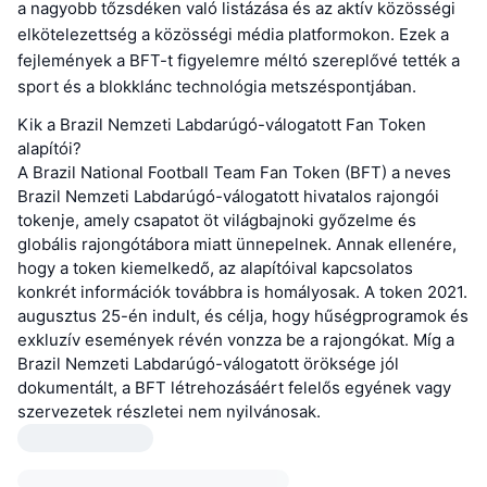
a nagyobb tőzsdéken való listázása és az aktív közösségi
elkötelezettség a közösségi média platformokon. Ezek a
fejlemények a BFT-t figyelemre méltó szereplővé tették a
sport és a blokklánc technológia metszéspontjában.
Kik a Brazil Nemzeti Labdarúgó-válogatott Fan Token
alapítói?
A Brazil National Football Team Fan Token (BFT) a neves
Brazil Nemzeti Labdarúgó-válogatott hivatalos rajongói
tokenje, amely csapatot öt világbajnoki győzelme és
globális rajongótábora miatt ünnepelnek. Annak ellenére,
hogy a token kiemelkedő, az alapítóival kapcsolatos
konkrét információk továbbra is homályosak. A token 2021.
augusztus 25-én indult, és célja, hogy hűségprogramok és
exkluzív események révén vonzza be a rajongókat. Míg a
Brazil Nemzeti Labdarúgó-válogatott öröksége jól
dokumentált, a BFT létrehozásáért felelős egyének vagy
szervezetek részletei nem nyilvánosak.