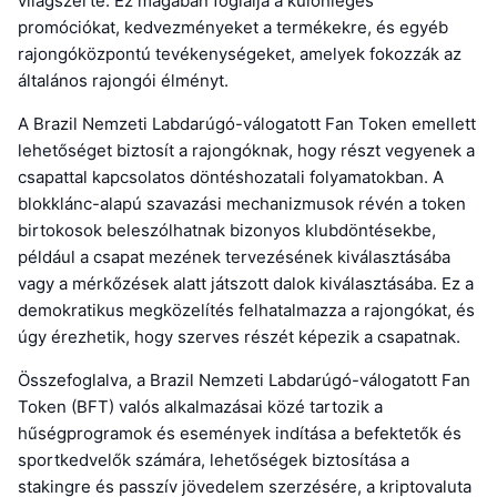
világszerte. Ez magában foglalja a különleges
promóciókat, kedvezményeket a termékekre, és egyéb
rajongóközpontú tevékenységeket, amelyek fokozzák az
általános rajongói élményt.
A Brazil Nemzeti Labdarúgó-válogatott Fan Token emellett
lehetőséget biztosít a rajongóknak, hogy részt vegyenek a
csapattal kapcsolatos döntéshozatali folyamatokban. A
blokklánc-alapú szavazási mechanizmusok révén a token
birtokosok beleszólhatnak bizonyos klubdöntésekbe,
például a csapat mezének tervezésének kiválasztásába
vagy a mérkőzések alatt játszott dalok kiválasztásába. Ez a
demokratikus megközelítés felhatalmazza a rajongókat, és
úgy érezhetik, hogy szerves részét képezik a csapatnak.
Összefoglalva, a Brazil Nemzeti Labdarúgó-válogatott Fan
Token (BFT) valós alkalmazásai közé tartozik a
hűségprogramok és események indítása a befektetők és
sportkedvelők számára, lehetőségek biztosítása a
stakingre és passzív jövedelem szerzésére, a kriptovaluta