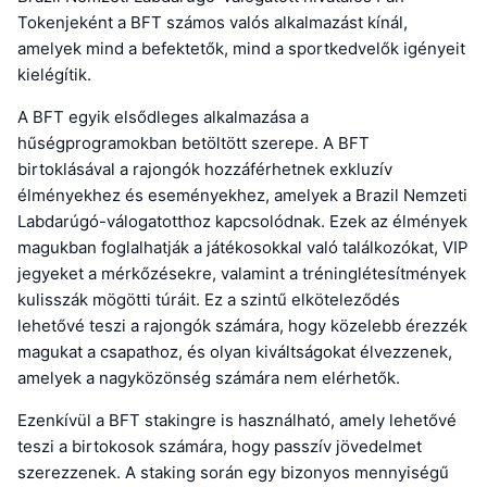
Tokenjeként a BFT számos valós alkalmazást kínál,
amelyek mind a befektetők, mind a sportkedvelők igényeit
kielégítik.
A BFT egyik elsődleges alkalmazása a
hűségprogramokban betöltött szerepe. A BFT
birtoklásával a rajongók hozzáférhetnek exkluzív
élményekhez és eseményekhez, amelyek a Brazil Nemzeti
Labdarúgó-válogatotthoz kapcsolódnak. Ezek az élmények
magukban foglalhatják a játékosokkal való találkozókat, VIP
jegyeket a mérkőzésekre, valamint a tréninglétesítmények
kulisszák mögötti túráit. Ez a szintű elköteleződés
lehetővé teszi a rajongók számára, hogy közelebb érezzék
magukat a csapathoz, és olyan kiváltságokat élvezzenek,
amelyek a nagyközönség számára nem elérhetők.
Ezenkívül a BFT stakingre is használható, amely lehetővé
teszi a birtokosok számára, hogy passzív jövedelmet
szerezzenek. A staking során egy bizonyos mennyiségű