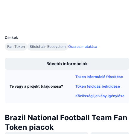
3.4
Értékelés (CertiK)
Közeledő értékesítések
Finanszírozási díjak
Tanulj & Keress
v2.bitciexplorer.com
Explorers
UCID
Naptár
11714
Címkék
ICO Naptár
Fan Token
Bitcichain Ecosystem
Összes mutatása
Boost
Esemény naptár
Bővebb információk
Token információ frissítése
Token feloldás beküldése
Te vagy a projekt tulajdonosa?
Közösségi jelvény igénylése
Brazil National Football Team Fan
Token piacok