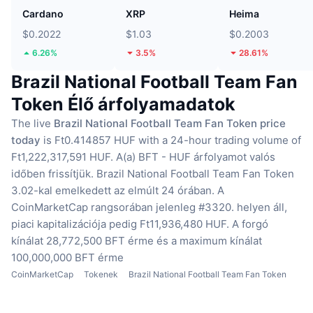
Cardano
XRP
Heima
$0.2022
$1.03
$0.2003
6.26%
3.5%
28.61%
Brazil National Football Team Fan
Token Élő árfolyamadatok
The live
Brazil National Football Team Fan Token price
today
is Ft0.414857 HUF with a 24-hour trading volume of
Ft1,222,317,591 HUF.
A(a) BFT - HUF árfolyamot valós
időben frissítjük.
Brazil National Football Team Fan Token
3.02-kal emelkedett az elmúlt 24 órában.
A
CoinMarketCap rangsorában jelenleg #3320. helyen áll,
piaci kapitalizációja pedig Ft11,936,480 HUF.
A forgó
kínálat 28,772,500 BFT érme
és a maximum kínálat
100,000,000 BFT érme
CoinMarketCap
Tokenek
Brazil National Football Team Fan Token