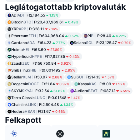
Leglátogatottabb kriptovaluták
ADI
ADI
Ft2,184.55
1.15%
Bitcoin
BTC
Ft20,437,969.61
0.49%
XRP
XRP
Ft328.11
2.16%
Ethereum
ETH
Ft604,968.04
Pi
PI
Ft28.46
0.52%
4.22%
Cardano
ADA
Ft64.23
Solana
SOL
Ft23,125.47
7.77%
0.79%
Heima
HEI
Ft63.60
27.89%
Hyperliquid
HYPE
Ft17,827.85
0.43%
Zcash
ZEC
Ft156,750.84
3.92%
Shiba Inu
SHIB
Ft0.001492
2.85%
Stellar
XLM
Ft50.97
Sui
SUI
Ft214.13
2.68%
1.57%
Dogecoin
DOGE
Ft21.84
Kaspa
KAS
Ft8.09
0.97%
1.52%
SKYAI
SKYAI
Ft32.54
Audiera
BEAT
Ft687.12
61.82%
6.55%
Terra Classic
LUNC
Ft0.01548
1.47%
Chainlink
LINK
Ft2,604.48
1.34%
Hedera
HBAR
Ft21.67
0.66%
Felkapott