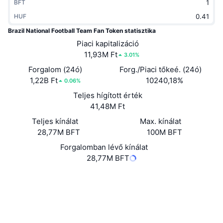
BFT
Felkapott
Kripto ETF-ek
Tanulj
CMC MCP
HUF
Brazil National Football Team Fan Token statisztika
Új
Bitcoin ETF-ek
x402
Hírek
Piaci kapitalizáció
11,93M Ft
3.01%
Kripto
Ethereum ETF-ek
Academy
Forgalom (24ó)
Forg./Piaci tőkeé. (24ó)
1,22B Ft
Politika
10240,18%
0.06%
Technikai elemzés
Kutatás
Teljes hígított érték
Sportok
41,48M Ft
RSI
Videók
Teljes kínálat
Max. kínálat
Pénzügy
28,77M BFT
100M BFT
MACD
Szótár
Forgalomban lévő kínálat
Technológia
28,77M BFT
Származékos termékek
Kampányok
Website
NFT
Webhely
Áttekintés
Airdropok
Közösségi
Összefoglaló NFT statisztikák
Likvidálások
Gyémánt jutalmak
Szerződések
0x4270...592c3B