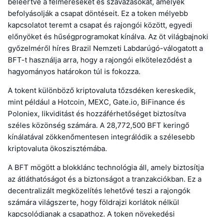
beleértve a felméréseket és szavazásokat, amelyek
befolyásolják a csapat döntéseit. Ez a token mélyebb
kapcsolatot teremt a csapat és rajongói között, egyedi
előnyöket és hűségprogramokat kínálva. Az öt világbajnoki
győzelméről híres Brazil Nemzeti Labdarúgó-válogatott a
BFT-t használja arra, hogy a rajongói elköteleződést a
hagyományos határokon túl is fokozza.
A tokent különböző kriptovaluta tőzsdéken kereskedik,
mint például a Hotcoin, MEXC, Gate.io, BiFinance és
Poloniex, likviditást és hozzáférhetőséget biztosítva
széles közönség számára. A 28,772,500 BFT keringő
kínálatával zökkenőmentesen integrálódik a szélesebb
kriptovaluta ökoszisztémába.
A BFT mögött a blokklánc technológia áll, amely biztosítja
az átláthatóságot és a biztonságot a tranzakciókban. Ez a
decentralizált megközelítés lehetővé teszi a rajongók
számára világszerte, hogy földrajzi korlátok nélkül
kapcsolódjanak a csapathoz. A token növekedési