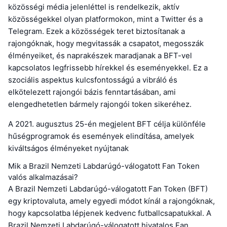
közösségi média jelenléttel is rendelkezik, aktív
közösségekkel olyan platformokon, mint a Twitter és a
Telegram. Ezek a közösségek teret biztosítanak a
rajongóknak, hogy megvitassák a csapatot, megosszák
élményeiket, és naprakészek maradjanak a BFT-vel
kapcsolatos legfrissebb hírekkel és eseményekkel. Ez a
szociális aspektus kulcsfontosságú a vibráló és
elkötelezett rajongói bázis fenntartásában, ami
elengedhetetlen bármely rajongói token sikeréhez.
A 2021. augusztus 25-én megjelent BFT célja különféle
hűségprogramok és események elindítása, amelyek
kiváltságos élményeket nyújtanak
Mik a Brazil Nemzeti Labdarúgó-válogatott Fan Token
valós alkalmazásai?
A Brazil Nemzeti Labdarúgó-válogatott Fan Token (BFT)
egy kriptovaluta, amely egyedi módot kínál a rajongóknak,
hogy kapcsolatba lépjenek kedvenc futballcsapatukkal. A
Brazil Nemzeti Labdarúgó-válogatott hivatalos Fan