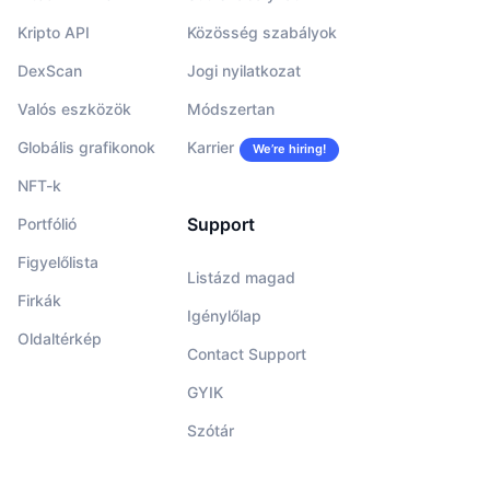
Kripto API
Közösség szabályok
DexScan
Jogi nyilatkozat
Valós eszközök
Módszertan
Globális grafikonok
Karrier
We’re hiring!
NFT-k
Support
Portfólió
Figyelőlista
Listázd magad
Firkák
Igénylőlap
Oldaltérkép
Contact Support
GYIK
Szótár