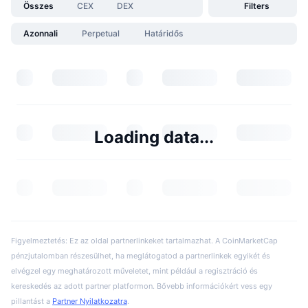
Összes
CEX
DEX
Filters
Azonnali
Perpetual
Határidős
Loading data...
Figyelmeztetés: Ez az oldal partnerlinkeket tartalmazhat. A CoinMarketCap
pénzjutalomban részesülhet, ha meglátogatod a partnerlinkek egyikét és
elvégzel egy meghatározott műveletet, mint például a regisztráció és
kereskedés az adott partner platformon. Bővebb információkért vess egy
pillantást a
Partner Nyilatkozatra
.