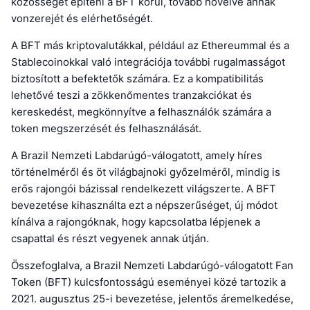
közösséget építeni a BFT körül, tovább növelve annak
vonzerejét és elérhetőségét.
A BFT más kriptovalutákkal, például az Ethereummal és a
Stablecoinokkal való integrációja további rugalmasságot
biztosított a befektetők számára. Ez a kompatibilitás
lehetővé teszi a zökkenőmentes tranzakciókat és
kereskedést, megkönnyítve a felhasználók számára a
token megszerzését és felhasználását.
A Brazil Nemzeti Labdarúgó-válogatott, amely híres
történelméről és öt világbajnoki győzelméről, mindig is
erős rajongói bázissal rendelkezett világszerte. A BFT
bevezetése kihasználta ezt a népszerűséget, új módot
kínálva a rajongóknak, hogy kapcsolatba lépjenek a
csapattal és részt vegyenek annak útján.
Összefoglalva, a Brazil Nemzeti Labdarúgó-válogatott Fan
Token (BFT) kulcsfontosságú eseményei közé tartozik a
2021. augusztus 25-i bevezetése, jelentős áremelkedése,