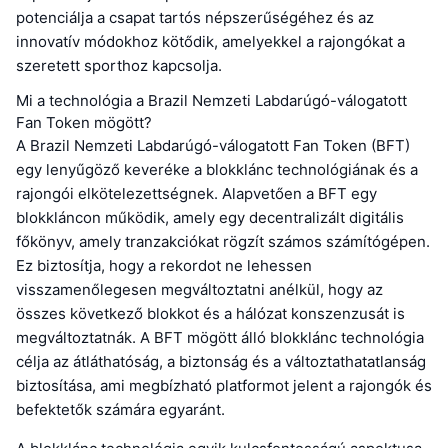
potenciálja a csapat tartós népszerűségéhez és az
innovatív módokhoz kötődik, amelyekkel a rajongókat a
szeretett sporthoz kapcsolja.
Mi a technológia a Brazil Nemzeti Labdarúgó-válogatott
Fan Token mögött?
A Brazil Nemzeti Labdarúgó-válogatott Fan Token (BFT)
egy lenyűgöző keveréke a blokklánc technológiának és a
rajongói elkötelezettségnek. Alapvetően a BFT egy
blokkláncon működik, amely egy decentralizált digitális
főkönyv, amely tranzakciókat rögzít számos számítógépen.
Ez biztosítja, hogy a rekordot ne lehessen
visszamenőlegesen megváltoztatni anélkül, hogy az
összes következő blokkot és a hálózat konszenzusát is
megváltoztatnák. A BFT mögött álló blokklánc technológia
célja az átláthatóság, a biztonság és a változtathatatlanság
biztosítása, ami megbízható platformot jelent a rajongók és
befektetők számára egyaránt.