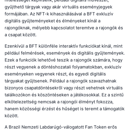
gyűjthető tárgyak vagy akár virtuális eseményjegyek
formájában. Az NFT-k kihasználásával a BFT exkluzív
digitális gyűjteményeket és élményeket kínál a
rajongóknak, mélyebb kapcsolatot teremtve a rajongók és
a csapat között.
Ezenkívül a BFT különféle interaktív funkciókat kínál, mint
például felmérések, események és digitális gyűjtemények.
Ezek a funkciók lehetővé teszik a rajongók számára, hogy
részt vegyenek a döntéshozatali folyamatokban, exkluzív
eseményeken vegyenek részt, és egyedi digitális
tárgyakat gyűjtsenek. Például a rajongók szavazhatnak
bizonyos csapatdöntésekről vagy részt vehetnek virtuális
találkozókon és köszöntéseken a játékosokkal. Ez a szintű
elkötelezettség nemcsak a rajongói élményt fokozza,
hanem közösségi érzést és hűséget is teremt a támogatók
között.
A Brazil Nemzeti Labdarúgó-válogatott Fan Token erős