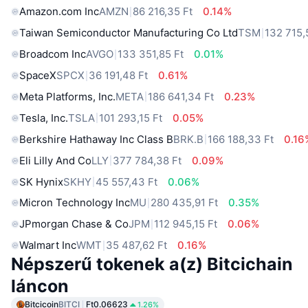
Amazon.com Inc
AMZN
86 216,35 Ft
0.14%
Taiwan Semiconductor Manufacturing Co Ltd
TSM
132 715,
Broadcom Inc
AVGO
133 351,85 Ft
0.01%
SpaceX
SPCX
36 191,48 Ft
0.61%
Meta Platforms, Inc.
META
186 641,34 Ft
0.23%
Tesla, Inc.
TSLA
101 293,15 Ft
0.05%
Berkshire Hathaway Inc Class B
BRK.B
166 188,33 Ft
0.16
Eli Lilly And Co
LLY
377 784,38 Ft
0.09%
SK Hynix
SKHY
45 557,43 Ft
0.06%
Micron Technology Inc
MU
280 435,91 Ft
0.35%
JPmorgan Chase & Co
JPM
112 945,15 Ft
0.06%
Walmart Inc
WMT
35 487,62 Ft
0.16%
Népszerű tokenek a(z) Bitcichain
láncon
Bitcicoin
BITCI
Ft0.06623
1.26%