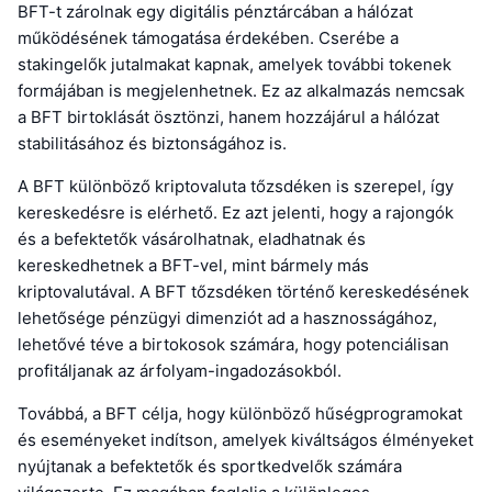
BFT-t zárolnak egy digitális pénztárcában a hálózat
működésének támogatása érdekében. Cserébe a
stakingelők jutalmakat kapnak, amelyek további tokenek
formájában is megjelenhetnek. Ez az alkalmazás nemcsak
a BFT birtoklását ösztönzi, hanem hozzájárul a hálózat
stabilitásához és biztonságához is.
A BFT különböző kriptovaluta tőzsdéken is szerepel, így
kereskedésre is elérhető. Ez azt jelenti, hogy a rajongók
és a befektetők vásárolhatnak, eladhatnak és
kereskedhetnek a BFT-vel, mint bármely más
kriptovalutával. A BFT tőzsdéken történő kereskedésének
lehetősége pénzügyi dimenziót ad a hasznosságához,
lehetővé téve a birtokosok számára, hogy potenciálisan
profitáljanak az árfolyam-ingadozásokból.
Továbbá, a BFT célja, hogy különböző hűségprogramokat
és eseményeket indítson, amelyek kiváltságos élményeket
nyújtanak a befektetők és sportkedvelők számára