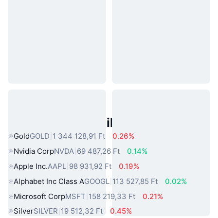
Népszerű Való Világbeli Eszközök
Gold
GOLD
1 344 128,91 Ft
0.26%
Nvidia Corp
NVDA
69 487,26 Ft
0.14%
Apple Inc.
AAPL
98 931,92 Ft
0.19%
Alphabet Inc Class A
GOOGL
113 527,85 Ft
0.02%
Microsoft Corp
MSFT
158 219,33 Ft
0.21%
Silver
SILVER
19 512,32 Ft
0.45%