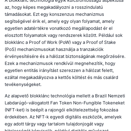
A blokklánc technológia egyik kulcsfontosságú aspektusa
az, hogy képes megakadályozni a rosszindulatú
támadásokat. Ezt egy konszenzus mechanizmus
segítségével érik el, amely egy olyan folyamat, amely
egyetlen adatértékre vonatkozó megállapodást ér el
elosztott folyamatok vagy rendszerek között. Például sok
blokklánc a Proof of Work (PoW) vagy a Proof of Stake
(PoS) mechanizmusokat használja a tranzakciók
érvényesítésére és a hálózat biztonságának megőrzésére.
Ezek a mechanizmusok rendkívül megnehezítik, hogy
egyetlen entitás irányítást szerezzen a hálózat felett,
ezáltal megakadályozva a kettős költést és más csalárd
tevékenységeket.
Az alapvető blokklánc technológia mellett a Brazil Nemzeti
Labdarúgó-válogatott Fan Token Non-Fungible Tokeneket
(NFT-ket) is beépít a rajongói elkötelezettség fokozása
érdekében. Az NFT-k egyedi digitális eszközök, amelyek
egy adott tárgy vagy tartalom tulajdonjogát vagy
hitelességét képviselik, például digitális művészet,