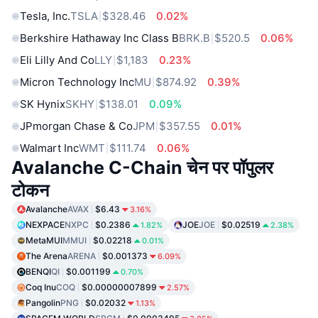
Tesla, Inc.
TSLA
$328.46
0.02%
Berkshire Hathaway Inc Class B
BRK.B
$520.5
0.06%
Eli Lilly And Co
LLY
$1,183
0.23%
Micron Technology Inc
MU
$874.92
0.39%
SK Hynix
SKHY
$138.01
0.09%
JPmorgan Chase & Co
JPM
$357.55
0.01%
Walmart Inc
WMT
$111.74
0.06%
Avalanche C-Chain चेन पर पॉपुलर
टोकन
Avalanche
AVAX
$6.43
3.16%
NEXPACE
NXPC
$0.2386
JOE
JOE
$0.02519
1.82%
2.38%
MetaMUI
MMUI
$0.02218
0.01%
The Arena
ARENA
$0.001373
6.09%
BENQI
QI
$0.001199
0.70%
Coq Inu
COQ
$0.00000007899
2.57%
Pangolin
PNG
$0.02032
1.13%