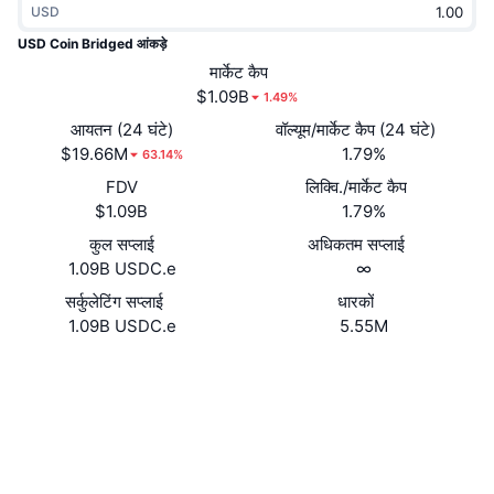
USD
ट्रेंडिंग
क्रिप्टो ETF
लर्न
CMC MCP
USD Coin Bridged आंकड़े
नया
मार्केट कैप
बिटकॉइन ETFs
x402
न्यूज़
$1.09B
1.49%
क्रिप्टो
एथेरियम ETFs
आयतन (24 घंटे)
वॉल्यूम/मार्केट कैप (24 घंटे)
Academy
$19.66M
1.79%
63.14%
राजनीति
FDV
लिक्वि./मार्केट कैप
तकनीकी विश्लेषण
रिसर्च
$1.09B
1.79%
स्पोर्ट्स
कुल सप्लाई
अधिकतम सप्लाई
आरएसआई
वीडियो
1.09B USDC.e
∞
वित्त
MACD
सर्कुलेटिंग सप्लाई
धारकों
शब्दकोष
1.09B USDC.e
5.55M
टेक
वेबसाइट
Website
डेरिवेटिव्स
कैम्पेन
0x2791...a84174
NFT
कॉन्ट्रैक्ट्स
ओवरव्यू
एयरड्रॉप
2.2
रेटिंग (CertiK)
कुल NFT आँकड़े
लिक्विडेशन
डायमंड रिवॉर्ड
snowscan.xyz