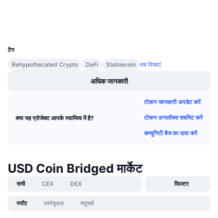
एक्सप्लोरर
आगामी सेल
फंडिंग दरें
सीखें और कमाएँ
वॉलेट्स
UCID
18852
कैलेंडर
टैग
Rehypothecated Crypto
DeFi
Stablecoin
सब दिखाएं
ICO कैलेंडर
अधिक जानकारी
घटनाक्रमो का कलैंडर
टोकन जानकारी अपडेट करें
टोकन अनलॉक्स सबमिट करें
क्या यह प्रोजेक्ट आपके स्वामित्व में है?
कम्युनिटी बैज का दावा करें
USD Coin Bridged मार्केट
सभी
CEX
DEX
फिल्टर
स्पॉट
परपेचुअल
फ्यूचर्स