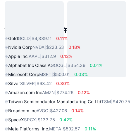
लोकप्रिय वास्तविक दुनिया की संपत्तियां
Gold
GOLD
$4,339.11
0.11%
Nvidia Corp
NVDA
$223.53
0.18%
Apple Inc.
AAPL
$312.9
0.12%
Alphabet Inc Class A
GOOGL
$354.39
0.01%
Microsoft Corp
MSFT
$500.01
0.03%
Silver
SILVER
$63.42
0.30%
Amazon.com Inc
AMZN
$274.26
0.12%
Taiwan Semiconductor Manufacturing Co Ltd
TSM
$420.75
Broadcom Inc
AVGO
$427.06
0.14%
SpaceX
SPCX
$133.75
0.42%
Meta Platforms, Inc.
META
$592.57
0.11%