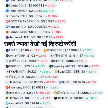
SPACEM WORLD
SPCM
$0.0003495
3.85%
Cointel
COLS
$0.003788
0.13%
PointPay
PXP
$0.02788
6.27%
Phoenic
PNIC
$0.001373
13.96%
ROCO FINANCE
ROCO
$0.01527
3.37%
Funtico
TICO
$0.00009767
6.22%
Kimbo
KIMBO
$0.000001882
3.16%
Heroes of NFT
HON
$0.001136
1.88%
सबसे ज्यादा देखी गईं क्रिप्टोकरेंसी
ADI
ADI
$6.80
बिटकॉइन
BTC
$64,909.38
1.26%
0.74%
एक्सआरपी
XRP
$1.03
एथेरियम
ETH
$1,914.47
0.87%
0.45%
कार्डानो
ADA
$0.2013
Pi
PI
$0.08859
0.32%
1.09%
सोलाना
SOL
$73.89
Hyperliquid
HYPE
$54.46
1.43%
3.06%
SKYAI
SKYAI
$0.1204
Zcash
ZEC
$511.38
33.18%
3.64%
शीबा इनु
SHIB
$0.000004627
1.51%
Hashflow
HFT
$0.01335
Sui
SUI
$0.6716
61.79%
0.37%
Biconomy
BICO
$0.05533
40.88%
Ondo
ONDO
$0.3477
डॉजकॉइन
DOGE
$0.06974
5.05%
1.43%
Canton
CC
$0.09099
Stellar
XLM
$0.1616
1.90%
0.66%
Kaspa
KAS
$0.02634
3.36%