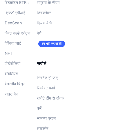
बिटकॉइन ETFs
समुदाय के नीयम
क्रिप्टो एपीआई
डिस्क्लेमर
DexScan
क्रियाविधि
रियल वर्ल्ड एसेट्स
पेशे
वैश्विक चार्ट
हम भर्ती कर रहे हैं!
NFT
सपोर्ट
पोर्टफोलियो
वॉचलिस्‍ट
लिस्टेड हो जाएं
बेतरतीब चित्र
रिक्वेस्ट फ़ार्म
साइट मैप
सपोर्ट टीम से संपर्क
करें
सामान्य प्रश्न
शब्दकोष