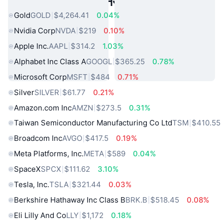
लोकप्रिय वास्तविक दुनिया की संपत्तियां
Gold
GOLD
$4,264.41
0.04%
Nvidia Corp
NVDA
$219
0.10%
Apple Inc.
AAPL
$314.2
1.03%
Alphabet Inc Class A
GOOGL
$365.25
0.78%
Microsoft Corp
MSFT
$484
0.71%
Silver
SILVER
$61.77
0.21%
Amazon.com Inc
AMZN
$273.5
0.31%
Taiwan Semiconductor Manufacturing Co Ltd
TSM
$410.55
Broadcom Inc
AVGO
$417.5
0.19%
Meta Platforms, Inc.
META
$589
0.04%
SpaceX
SPCX
$111.62
3.10%
Tesla, Inc.
TSLA
$321.44
0.03%
Berkshire Hathaway Inc Class B
BRK.B
$518.45
0.08%
Eli Lilly And Co
LLY
$1,172
0.18%