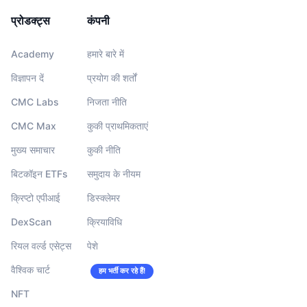
प्रोडक्ट्स
कंपनी
Academy
हमारे बारे में
विज्ञापन दें
प्रयोग की शर्तों
CMC Labs
निजता नीति
CMC Max
कुकी प्राथमिकताएं
मुख्य समाचार
कुकी नीति
बिटकॉइन ETFs
समुदाय के नीयम
क्रिप्टो एपीआई
डिस्क्लेमर
DexScan
क्रियाविधि
रियल वर्ल्ड एसेट्स
पेशे
वैश्विक चार्ट
हम भर्ती कर रहे हैं!
NFT