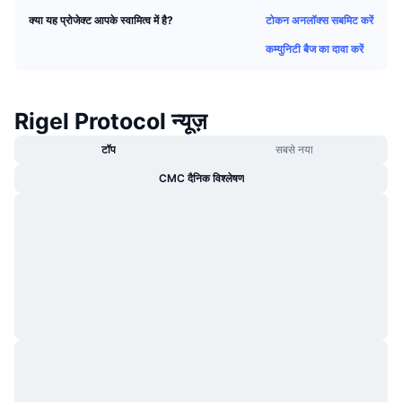
ट्रेंडिंग
क्रिप्टो ETF
टोकन अनलॉक्स सबमिट करें
क्या यह प्रोजेक्ट आपके स्वामित्व में है?
लर्न
CMC MCP
कम्युनिटी बैज का दावा करें
नया
बिटकॉइन ETFs
x402
न्यूज़
क्रिप्टो
एथेरियम ETFs
Rigel Protocol न्यूज़
Academy
राजनीति
टॉप
सबसे नया
तकनीकी विश्लेषण
रिसर्च
CMC दैनिक विश्लेषण
स्पोर्ट्स
आरएसआई
वीडियो
वित्त
MACD
शब्दकोष
टेक
डेरिवेटिव्स
कैम्पेन
NFT
ओवरव्यू
एयरड्रॉप
कुल NFT आँकड़े
लिक्विडेशन
डायमंड रिवॉर्ड