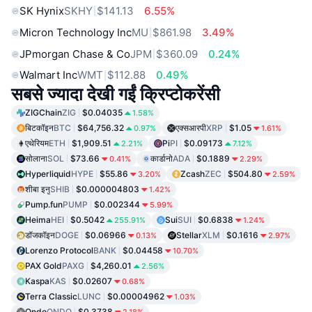
SK Hynix
SKHY
$141.13
6.55%
Micron Technology Inc
MU
$861.98
3.49%
JPmorgan Chase & Co
JPM
$360.09
0.24%
Walmart Inc
WMT
$112.88
0.49%
सबसे ज्यादा देखी गईं क्रिप्टोकरेंसी
ZIGChain
ZIG
$0.04035
1.58%
बिटकॉइन
BTC
$64,756.32
एक्सआरपी
XRP
$1.05
0.97%
1.61%
एथेरियम
ETH
$1,909.51
Pi
PI
$0.09173
2.21%
7.12%
सोलाना
SOL
$73.66
कार्डानो
ADA
$0.1889
0.41%
2.29%
Hyperliquid
HYPE
$55.86
Zcash
ZEC
$504.80
3.20%
2.59%
शीबा इनु
SHIB
$0.000004803
1.42%
Pump.fun
PUMP
$0.002344
5.99%
Heima
HEI
$0.5042
Sui
SUI
$0.6838
255.91%
1.24%
डॉजकॉइन
DOGE
$0.06966
Stellar
XLM
$0.1616
0.13%
2.97%
Lorenzo Protocol
BANK
$0.04458
10.70%
PAX Gold
PAXG
$4,260.01
2.56%
Kaspa
KAS
$0.02607
0.68%
Terra Classic
LUNC
$0.00004962
1.03%
Ondo
ONDO
$0.3738