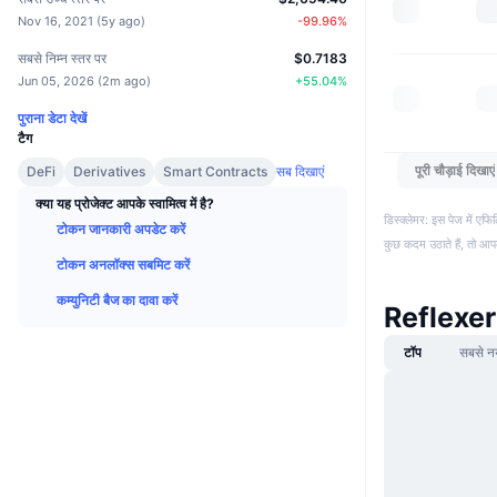
Nov 16, 2021
(
5y ago
)
-99.96
%
सबसे निम्न स्तर पर
$0.7183
Jun 05, 2026
(
2m ago
)
+
55.04
%
पुराना डेटा देखें
टैग
पूरी चौड़ाई दिखाएं
DeFi
Derivatives
Smart Contracts
सब दिखाएं
क्या यह प्रोजेक्ट आपके स्वामित्व में है?
डिस्क्लेमर: इस पेज में ए
टोकन जानकारी अपडेट करें
कुछ कदम उठाते हैं, तो आ
टोकन अनलॉक्स सबमिट करें
कम्युनिटी बैज का दावा करें
Reflexer
टॉप
सबसे न