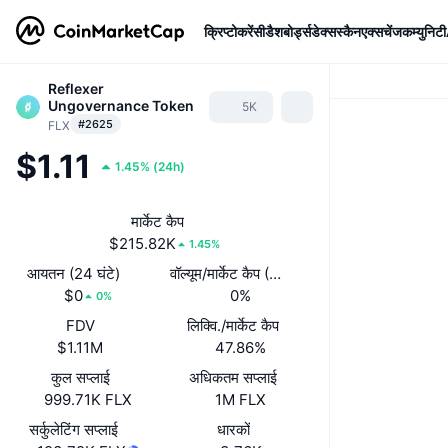
क्रिप्टोकरेंसी
डैशबोर्ड्स
डेक्सस्कैन
एक्सचेंज
कम्युनिटी
Reflexer
Ungovernance Token
5K
#2625
FLX
$1.11
1.45%
(
24h
)
मार्केट कैप
$215.82K
1.45%
आयतन (24 घंटे)
वॉल्यूम/मार्केट कैप (24 घंटे)
$0
0%
0%
FDV
लिक्वि./मार्केट कैप
$1.11M
47.86%
कुल सप्लाई
अधिकतम सप्लाई
999.71K FLX
1M FLX
सर्कुलेटिंग सप्लाई
धारकों