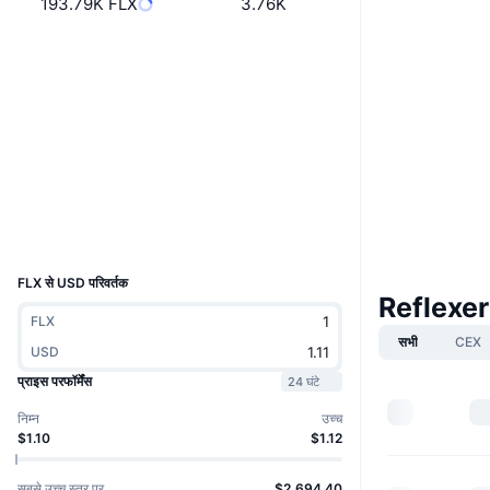
193.79K FLX
3.76K
वेबसाइट
Website
Whitepaper
Socials
कॉन्ट्रैक्ट्स
0x6243...8391f4
3.8
रेटिंग (CertiK)
etherscan.io
एक्सप्लोरर
वॉलेट्स
UCID
9493
FLX से USD परिवर्तक
Reflexer
FLX
सभी
CEX
USD
प्राइस परफॉर्मेंस
24 घंटे
निम्न
उच्च
$1.10
$1.12
सबसे उच्च स्तर पर
$2,694.40