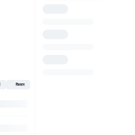
स
फिल्टर