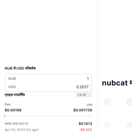
Boost
वेबसाइट
Website
Socials
कॉन्ट्रैक्ट्स
GtDZKA...XPFxZn
एक्सप्लोरर
solscan.io
वॉलेट्स
UCID
30493
NUB से USD परिवर्तक
NUB
nubcat मा
USD
प्राइस परफॉर्मेंस
24 घंटे
निम्न
उच्च
$0.00168
$0.001739
सबसे उच्च स्तर पर
$0.1013
Apr 24, 2024
(
2y ago
)
-98.32
%