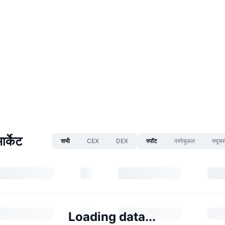
र्केट
सभी
CEX
DEX
स्पॉट
परपेचुअल
फ्यूचर्
Loading data...