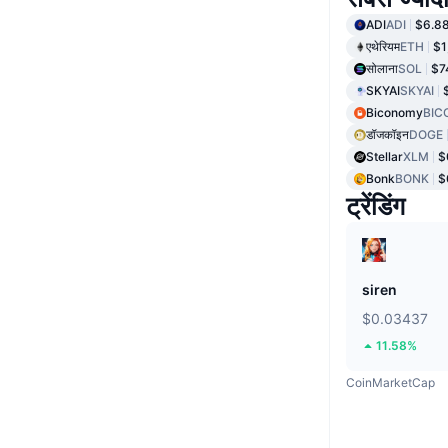
ADI
ADI
$6.8
एथेरियम
ETH
$1
सोलाना
SOL
$7
SKYAI
SKYAI
Biconomy
BIC
डॉजकॉइन
DOGE
Stellar
XLM
$
Bonk
BONK
$
ट्रेंडिंग
siren
$0.03437
11.58%
CoinMarketCap