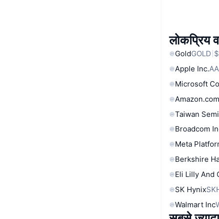
लोकप्रिय वा
Gold
GOLD
$
Apple Inc.
AA
Microsoft C
Amazon.com
Taiwan Semi
Broadcom In
Meta Platfor
Berkshire Ha
Eli Lilly And
SK Hynix
SK
Walmart Inc
सबसे ज्यादा