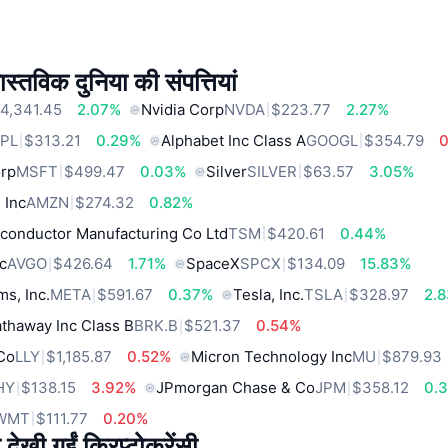
स्तविक दुनिया की संपत्तियां
4,341.45
2.07%
Nvidia Corp
NVDA
$223.77
2.27%
PL
$313.21
0.29%
Alphabet Inc Class A
GOOGL
$354.79
orp
MSFT
$499.47
0.03%
Silver
SILVER
$63.57
3.05%
 Inc
AMZN
$274.32
0.82%
conductor Manufacturing Co Ltd
TSM
$420.61
0.44%
c
AVGO
$426.64
1.71%
SpaceX
SPCX
$134.09
15.83%
ms, Inc.
META
$591.67
0.37%
Tesla, Inc.
TSLA
$328.97
2.
thaway Inc Class B
BRK.B
$521.37
0.54%
 Co
LLY
$1,185.87
0.52%
Micron Technology Inc
MU
$879.93
HY
$138.15
3.92%
JPmorgan Chase & Co
JPM
$358.12
0.
WMT
$111.77
0.20%
 देखी गईं क्रिप्टोकरेंसी