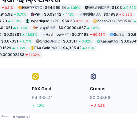
8
बिटकॉइन
BTC
$64,969.54
एक्सआरपी
XRP
$1.03
0.11%
1.09%
0.82%
,915.92
Pi
PI
$0.09142
कार्डानो
ADA
$0.1998
0.71%
4.15%
0.82%
4.70
Hyperliquid
HYPE
$54.38
Zcash
ZEC
$505.08
2.61%
2.18%
$0.1051
शीबा इनु
SHIB
$0.000004667
11.46%
1.12%
O
$0.05881
Hashflow
HFT
$0.01198
Sui
SUI
$0.6
41.03%
60.45%
$0.07031
Ondo
ONDO
$0.3517
Kaspa
KAS
$0.0264
1.71%
0.62%
0.1629
PAX Gold
PAXG
$4,335.42
0.96%
1.19%
0.000002488
11.32%
PAX Gold
Cronos
$4,335.41
$0.04866
1.2%
8.34%
टोकन
Kromatika