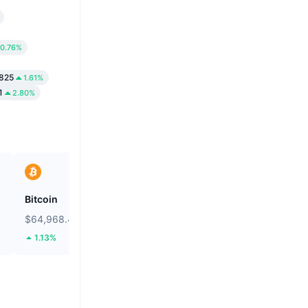
0.76%
825
1.61%
1
2.80%
Bitcoin
Solstice
$64,968.44
$0.09238
1.13%
21.55%