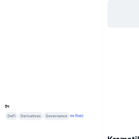
वेबसाइट
Website
Socials
0x3af3...a4d789
कॉन्ट्रैक्ट्स
4.0
रेटिंग (CertiK)
Audits
etherscan.io
एक्सप्लोरर
वॉलेट्स
UCID
14745
टैग
DeFi
Derivatives
Governance
सब दिखाएं