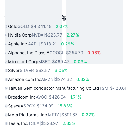
लोकप्रिय वास्तविक दुनिया की संपत्तियां
Gold
GOLD
$4,341.45
2.07%
Nvidia Corp
NVDA
$223.77
2.27%
Apple Inc.
AAPL
$313.21
0.29%
Alphabet Inc Class A
GOOGL
$354.79
0.96%
Microsoft Corp
MSFT
$499.47
0.03%
Silver
SILVER
$63.57
3.05%
Amazon.com Inc
AMZN
$274.32
0.82%
Taiwan Semiconductor Manufacturing Co Ltd
TSM
$420.61
Broadcom Inc
AVGO
$426.64
1.71%
SpaceX
SPCX
$134.09
15.83%
Meta Platforms, Inc.
META
$591.67
0.37%
Tesla, Inc.
TSLA
$328.97
2.83%