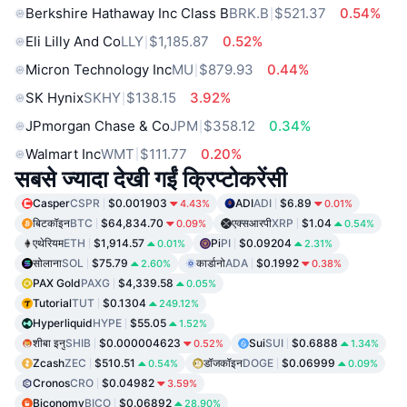
Berkshire Hathaway Inc Class B
BRK.B
$521.37
0.54%
Eli Lilly And Co
LLY
$1,185.87
0.52%
Micron Technology Inc
MU
$879.93
0.44%
SK Hynix
SKHY
$138.15
3.92%
JPmorgan Chase & Co
JPM
$358.12
0.34%
Walmart Inc
WMT
$111.77
0.20%
सबसे ज्यादा देखी गईं क्रिप्टोकरेंसी
Casper
CSPR
$0.001903
ADI
ADI
$6.89
4.43%
0.01%
बिटकॉइन
BTC
$64,834.70
एक्सआरपी
XRP
$1.04
0.09%
0.54%
एथेरियम
ETH
$1,914.57
Pi
PI
$0.09204
0.01%
2.31%
सोलाना
SOL
$75.79
कार्डानो
ADA
$0.1992
2.60%
0.38%
PAX Gold
PAXG
$4,339.58
0.05%
Tutorial
TUT
$0.1304
249.12%
Hyperliquid
HYPE
$55.05
1.52%
शीबा इनु
SHIB
$0.000004623
Sui
SUI
$0.6888
0.52%
1.34%
Zcash
ZEC
$510.51
डॉजकॉइन
DOGE
$0.06999
0.54%
0.09%
Cronos
CRO
$0.04982
3.59%
Biconomy
BICO
$0.06892
28.90%