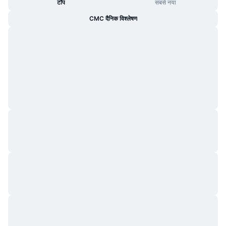
टॉप
सबसे नया
CMC दैनिक विश्लेषण