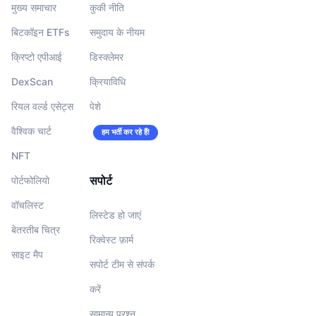
मुख्य समाचार
कुकी नीति
बिटकॉइन ETFs
समुदाय के नीयम
क्रिप्टो एपीआई
डिस्क्लेमर
DexScan
क्रियाविधि
रियल वर्ल्ड एसेट्स
पेशे
वैश्विक चार्ट
हम भर्ती कर रहे हैं!
NFT
सपोर्ट
पोर्टफोलियो
वॉचलिस्‍ट
लिस्टेड हो जाएं
बेतरतीब चित्र
रिक्वेस्ट फ़ार्म
साइट मैप
सपोर्ट टीम से संपर्क
करें
सामान्य प्रश्न