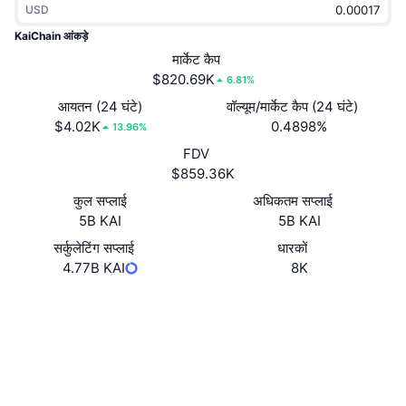
USD
ट्रेंडिंग
क्रिप्टो ETF
लर्न
CMC MCP
KaiChain आंकड़े
नया
मार्केट कैप
बिटकॉइन ETFs
x402
न्यूज़
$820.69K
6.81%
क्रिप्टो
एथेरियम ETFs
आयतन (24 घंटे)
वॉल्यूम/मार्केट कैप (24 घंटे)
Academy
$4.02K
0.4898%
13.96%
राजनीति
FDV
तकनीकी विश्लेषण
रिसर्च
$859.36K
स्पोर्ट्स
कुल सप्लाई
अधिकतम सप्लाई
आरएसआई
वीडियो
5B KAI
5B KAI
वित्त
MACD
सर्कुलेटिंग सप्लाई
धारकों
शब्दकोष
4.77B KAI
8K
टेक
वेबसाइट
Website
Whitepaper
डेरिवेटिव्स
कैम्पेन
Socials
NFT
ओवरव्यू
एयरड्रॉप
0x39ae...ddab10
कॉन्ट्रैक्ट्स
कुल NFT आँकड़े
लिक्विडेशन
4.0
डायमंड रिवॉर्ड
रेटिंग (CertiK)