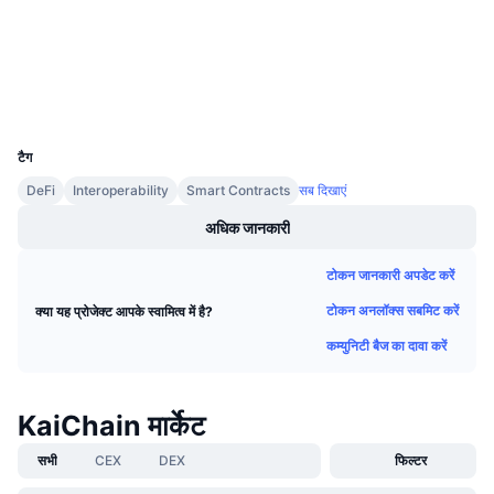
Audits
आगामी सेल
फंडिंग दरें
सीखें और कमाएँ
एक्सप्लोरर
explorer.kai.now
वॉलेट्स
कैलेंडर
UCID
5453
ICO कैलेंडर
टैग
DeFi
Interoperability
Smart Contracts
सब दिखाएं
घटनाक्रमो का कलैंडर
अधिक जानकारी
टोकन जानकारी अपडेट करें
टोकन अनलॉक्स सबमिट करें
क्या यह प्रोजेक्ट आपके स्वामित्व में है?
कम्युनिटी बैज का दावा करें
KaiChain मार्केट
सभी
CEX
DEX
फिल्टर