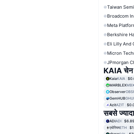
Taiwan Semi
Broadcom In
Meta Platfor
Berkshire Ha
Eli Lilly And
Micron Tech
JPmorgan C
KAIA चेन 
Kaia
KAIA
$0
MARBLEX
MB
Observer
OBS
GemHUB
GHU
Azit
AZIT
$0.
सबसे ज्यादा
ADI
ADI
$6.8
एथेरियम
ETH
$1