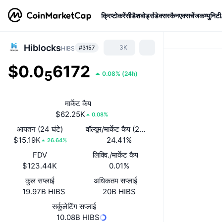
क्रिप्टोकरेंसी
डैशबोर्ड्स
डेक्सस्कैन
एक्सचेंज
कम्युनिटी
Hiblocks
3K
#3157
HIBS
$0.0
6172
5
0.08%
(
24h
)
मार्केट कैप
$62.25K
0.08%
आयतन (24 घंटे)
वॉल्यूम/मार्केट कैप (24 घंटे)
$15.19K
24.41%
26.64%
FDV
लिक्वि./मार्केट कैप
$123.44K
0.01%
कुल सप्लाई
अधिकतम सप्लाई
19.97B HIBS
20B HIBS
सर्कुलेटिंग सप्लाई
10.08B HIBS