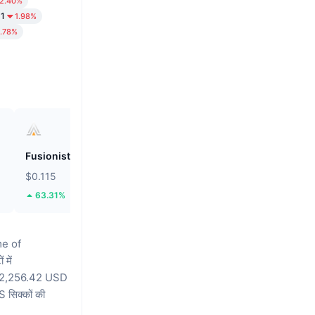
2.40%
61
1.98%
1.78%
Fusionist
ZEROBASE
$0.115
$0.1877
63.31%
46.13%
e of
 में
 $62,256.42 USD
सिक्कों की