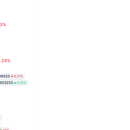
63%
0.24%
09023
0.77%
0002233
0.21%
%