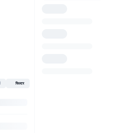
स
फिल्टर