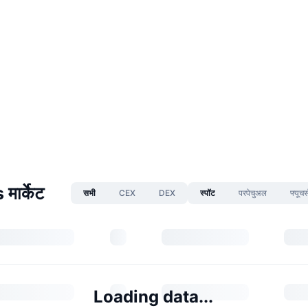
मार्केट
सभी
CEX
DEX
स्पॉट
परपेचुअल
फ्यूचर्
Loading data...