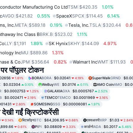
conductor Manufacturing Co Ltd
TSM
$420.35
1.01%
c
AVGO
$421.82
0.55%
SpaceX
SPCX
$114.45
6.14%
ms, Inc.
META
$589.18
0.19%
Tesla, Inc.
TSLA
$320.44
0.
thaway Inc Class B
BRK.B
$523.02
1.11%
 Co
LLY
$1,191
1.89%
SK Hynix
SKHY
$144.09
4.97%
nology Inc
MU
$889.86
1.31%
hase & Co
JPM
$356.64
0.82%
Walmart Inc
WMT
$111.93
पर पॉपुलर टोकन
.02656
BORA
BORA
$0.02041
SuperWalk
GRND
$0.0
1.61%
4.19%
X
$0.02304
WeBuy
WE
$0.0174
AMO Coin
AMO
$0.
0.10%
0.11%
R
$0.0002753
GALAXIA
GXA
$0.0005767
1.25%
2.52%
B
$0.002471
TEMCO
TEMCO
$0.0001969
2.19%
3.16%
001431
SOMESING
SSG
$0.00006081
2.60%
1.97%
 देखी गईं क्रिप्टोकरेंसी
9
बिटकॉइन
BTC
$64,206.95
एक्सआरपी
XRP
$1.03
0.14%
0.68%
2.84
,899.66
Pi
PI
$0.08809
कार्डानो
ADA
$0.2017
0.61%
3.33%
5.46%