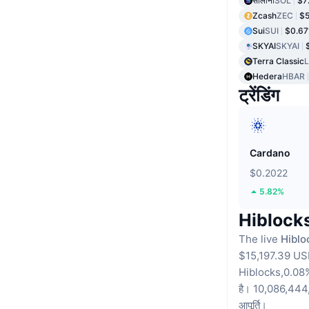
सोलाना
SOL
$7
Zcash
ZEC
$5
Sui
SUI
$0.67
SKYAI
SKYAI
Terra Classic
Hedera
HBAR
ट्रेंडिंग
Cardano
$0.2022
5.82%
Hiblocks 
The live
Hiblo
$15,197.39 US
Hiblocks,0.08%
है।
10,086,444,80
आपूर्ति।