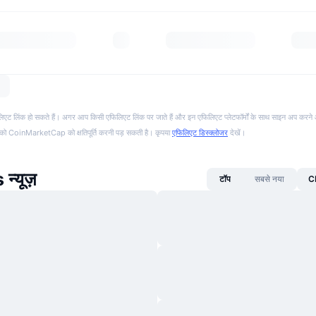
फिलिएट लिंक हो सकते हैं। अगर आप किसी एफिलिएट लिंक पर जाते हैं और इन एफिलिएट प्लेटफॉर्मों के साथ साइन अप करने 
पको CoinMarketCap को क्षतिपूर्ति करनी पड़ सकती है। कृपया
एफिलिएट डिस्क्लोजर
देखें।
न्यूज़
टॉप
सबसे नया
CM