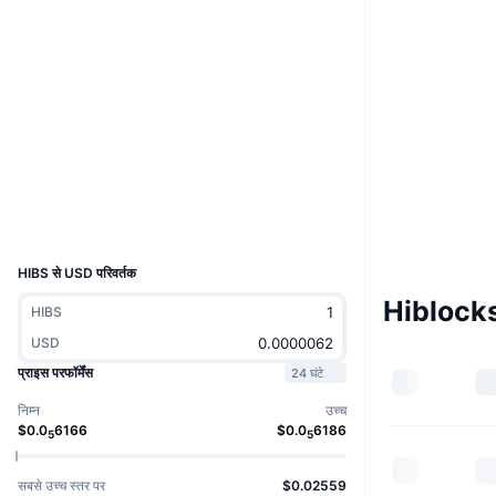
Boost
वेबसाइट
Website
Whitepaper
Socials
कॉन्ट्रैक्ट्स
0xE06b...8184cF
kaiascan.io
एक्सप्लोरर
UCID
6470
HIBS से USD परिवर्तक
Hiblocks 
HIBS
USD
प्राइस परफॉर्मेंस
24 घंटे
निम्न
उच्च
$
0.0
6166
$
0.0
6186
5
5
सबसे उच्च स्तर पर
$0.02559