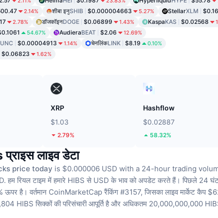
2.57
Heima
HEI
$0.1987
Hyperliquid
HYPE
$55.78
2.11%
23.83%
00.47
शीबा इनु
SHIB
$0.000004663
Stellar
XLM
$0.1
2.14%
5.27%
17
डॉजकॉइन
DOGE
$0.06899
Kaspa
KAS
$0.02568
2.78%
1.43%
$0.1061
Audiera
BEAT
$2.06
54.67%
12.69%
LUNC
$0.00004913
चेनलिंक
LINK
$8.19
1.14%
0.10%
$0.06823
1.62%
XRP
Hashflow
$1.03
$0.02887
2.79%
58.32%
प्राइस लाइव डेटा
cks price today
is $0.000006 USD with a 24-hour trading volum
D.
हम रियल टाइम में हमारे HIBS से USD के भाव को अपडेट करते हैं।
पिछले 24 घंटों
 ऊपर है।
वर्तमान CoinMarketCap रैंकिंग #3157, जिसका लाइव मार्केट कैप
4 HIBS सिक्कों की परिसंचारी आपूर्ति है
और अधिकतम 20,000,000,000 HIBS 