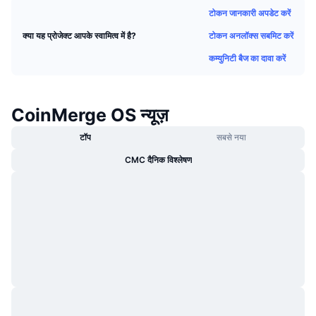
ट्रेंडिंग
क्रिप्टो ETF
टोकन जानकारी अपडेट करें
लर्न
CMC MCP
टोकन अनलॉक्स सबमिट करें
क्या यह प्रोजेक्ट आपके स्वामित्व में है?
नया
बिटकॉइन ETFs
x402
न्यूज़
कम्युनिटी बैज का दावा करें
क्रिप्टो
एथेरियम ETFs
Academy
CoinMerge OS न्यूज़
राजनीति
तकनीकी विश्लेषण
रिसर्च
टॉप
सबसे नया
स्पोर्ट्स
आरएसआई
वीडियो
CMC दैनिक विश्लेषण
वित्त
MACD
शब्दकोष
टेक
डेरिवेटिव्स
कैम्पेन
NFT
ओवरव्यू
एयरड्रॉप
कुल NFT आँकड़े
लिक्विडेशन
डायमंड रिवॉर्ड