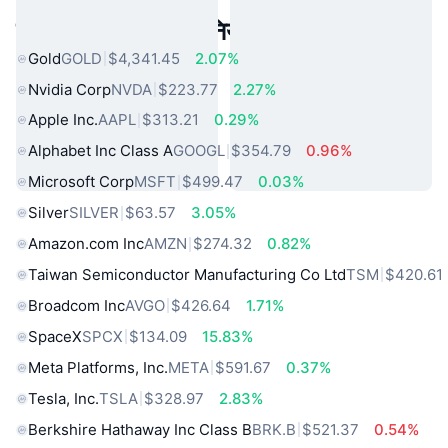
लोकप्रिय वास्तविक दुनिया की संपत्तियां
Gold
GOLD
$4,341.45
2.07%
Nvidia Corp
NVDA
$223.77
2.27%
Apple Inc.
AAPL
$313.21
0.29%
Alphabet Inc Class A
GOOGL
$354.79
0.96%
Microsoft Corp
MSFT
$499.47
0.03%
Silver
SILVER
$63.57
3.05%
Amazon.com Inc
AMZN
$274.32
0.82%
Taiwan Semiconductor Manufacturing Co Ltd
TSM
$420.61
Broadcom Inc
AVGO
$426.64
1.71%
SpaceX
SPCX
$134.09
15.83%
Meta Platforms, Inc.
META
$591.67
0.37%
Tesla, Inc.
TSLA
$328.97
2.83%
Berkshire Hathaway Inc Class B
BRK.B
$521.37
0.54%