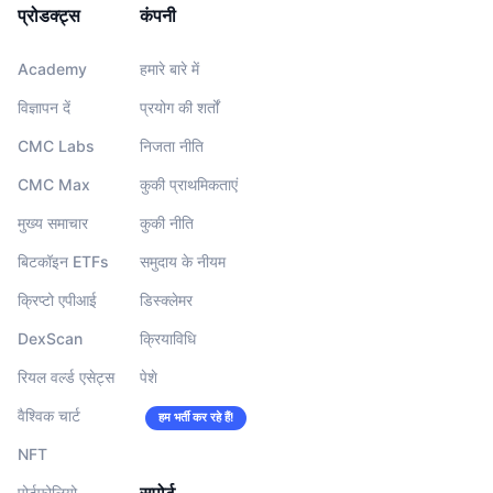
प्रोडक्ट्स
कंपनी
Academy
हमारे बारे में
विज्ञापन दें
प्रयोग की शर्तों
CMC Labs
निजता नीति
CMC Max
कुकी प्राथमिकताएं
मुख्य समाचार
कुकी नीति
बिटकॉइन ETFs
समुदाय के नीयम
क्रिप्टो एपीआई
डिस्क्लेमर
DexScan
क्रियाविधि
रियल वर्ल्ड एसेट्स
पेशे
वैश्विक चार्ट
हम भर्ती कर रहे हैं!
NFT
पोर्टफोलियो