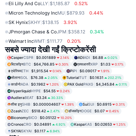
Eli Lilly And Co
LLY
$1,185.87
0.52%
Micron Technology Inc
MU
$879.93
0.44%
SK Hynix
SKHY
$138.15
3.92%
JPmorgan Chase & Co
JPM
$358.12
0.34%
Walmart Inc
WMT
$111.77
0.20%
सबसे ज्यादा देखी गईं क्रिप्टोकरेंसी
Casper
CSPR
$0.001889
ADI
ADI
$6.88
2.14%
0.02%
बिटकॉइन
BTC
$64,766.85
एक्सआरपी
XRP
$1.03
0.30%
0.17%
एथेरियम
ETH
$1,915.54
Pi
PI
$0.09017
0.14%
1.91%
सोलाना
SOL
$76.38
Tutorial
TUT
$0.1631
2.05%
202.21%
कार्डानो
ADA
$0.1962
PAX Gold
PAXG
$4,345.84
1.20%
0.11%
Hyperliquid
HYPE
$54.55
0.24%
Audiera
BEAT
$3.24
30.33%
शीबा इनु
SHIB
$0.000004607
Sui
SUI
$0.6915
1.39%
0.31%
Zcash
ZEC
$518.42
डॉजकॉइन
DOGE
$0.07
2.47%
0.45%
Biconomy
BICO
$0.05122
10.20%
Cronos
CRO
$0.04891
Kaspa
KAS
$0.02653
4.92%
1.25%
SKYAI
SKYAI
$0.117
6.94%