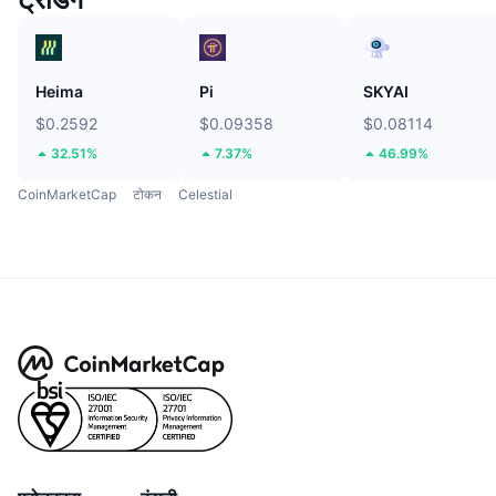
Heima
Pi
SKYAI
$0.2592
$0.09358
$0.08114
32.51%
7.37%
46.99%
CoinMarketCap
टोकन
Celestial