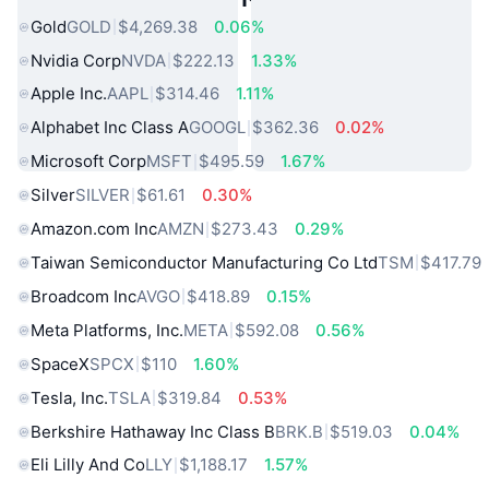
Gold
GOLD
$4,269.38
0.06%
Nvidia Corp
NVDA
$222.13
1.33%
Apple Inc.
AAPL
$314.46
1.11%
Alphabet Inc Class A
GOOGL
$362.36
0.02%
Microsoft Corp
MSFT
$495.59
1.67%
Silver
SILVER
$61.61
0.30%
Amazon.com Inc
AMZN
$273.43
0.29%
Taiwan Semiconductor Manufacturing Co Ltd
TSM
$417.79
Broadcom Inc
AVGO
$418.89
0.15%
Meta Platforms, Inc.
META
$592.08
0.56%
SpaceX
SPCX
$110
1.60%
Tesla, Inc.
TSLA
$319.84
0.53%
Berkshire Hathaway Inc Class B
BRK.B
$519.03
0.04%
Eli Lilly And Co
LLY
$1,188.17
1.57%