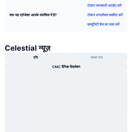
ट्रेंडिंग
क्रिप्टो ETF
टोकन जानकारी अपडेट करें
लर्न
CMC MCP
टोकन अनलॉक्स सबमिट करें
क्या यह प्रोजेक्ट आपके स्वामित्व में है?
नया
बिटकॉइन ETFs
x402
न्यूज़
कम्युनिटी बैज का दावा करें
क्रिप्टो
एथेरियम ETFs
Academy
Celestial न्यूज़
राजनीति
तकनीकी विश्लेषण
रिसर्च
टॉप
सबसे नया
स्पोर्ट्स
आरएसआई
वीडियो
CMC दैनिक विश्लेषण
वित्त
MACD
शब्दकोष
टेक
डेरिवेटिव्स
कैम्पेन
NFT
ओवरव्यू
एयरड्रॉप
कुल NFT आँकड़े
लिक्विडेशन
डायमंड रिवॉर्ड