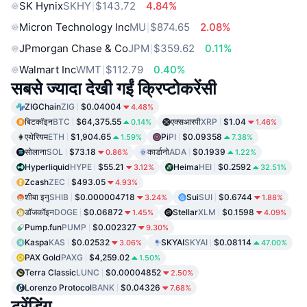
SK Hynix
SKHY
$143.72
4.84%
Micron Technology Inc
MU
$874.65
2.08%
JPmorgan Chase & Co
JPM
$359.62
0.11%
Walmart Inc
WMT
$112.79
0.40%
सबसे ज्यादा देखी गईं क्रिप्टोकरेंसी
ZIGChain
ZIG
$0.04004
4.48%
बिटकॉइन
BTC
$64,375.55
एक्सआरपी
XRP
$1.04
0.14%
1.46%
एथेरियम
ETH
$1,904.65
Pi
PI
$0.09358
1.59%
7.38%
सोलाना
SOL
$73.18
कार्डानो
ADA
$0.1939
0.86%
1.22%
Hyperliquid
HYPE
$55.21
Heima
HEI
$0.2592
3.12%
32.51%
Zcash
ZEC
$493.05
4.93%
शीबा इनु
SHIB
$0.000004718
Sui
SUI
$0.6744
3.24%
1.88%
डॉजकॉइन
DOGE
$0.06872
Stellar
XLM
$0.1598
1.45%
4.09%
Pump.fun
PUMP
$0.002327
9.30%
Kaspa
KAS
$0.02532
SKYAI
SKYAI
$0.08114
3.06%
47.00%
PAX Gold
PAXG
$4,259.02
1.50%
Terra Classic
LUNC
$0.00004852
2.50%
Lorenzo Protocol
BANK
$0.04326
7.68%
ट्रेंडिंग