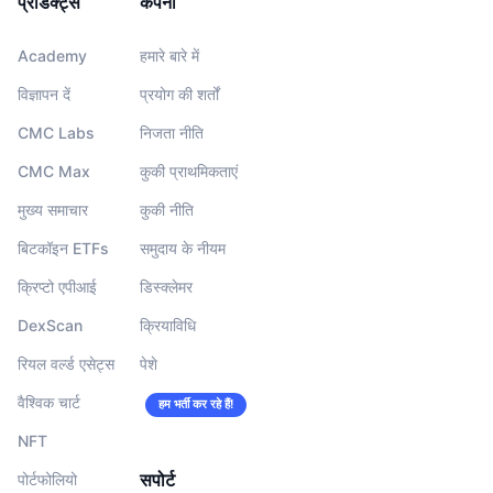
प्रोडक्ट्स
कंपनी
Academy
हमारे बारे में
विज्ञापन दें
प्रयोग की शर्तों
CMC Labs
निजता नीति
CMC Max
कुकी प्राथमिकताएं
मुख्य समाचार
कुकी नीति
बिटकॉइन ETFs
समुदाय के नीयम
क्रिप्टो एपीआई
डिस्क्लेमर
DexScan
क्रियाविधि
रियल वर्ल्ड एसेट्स
पेशे
वैश्विक चार्ट
हम भर्ती कर रहे हैं!
NFT
सपोर्ट
पोर्टफोलियो