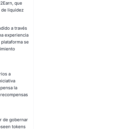
p2Earn, que
 de liquidez
dido a través
na experiencia
 plataforma se
cimiento
ios a
iciativa
mpensa la
ás recompensas
r de gobernar
oseen tokens