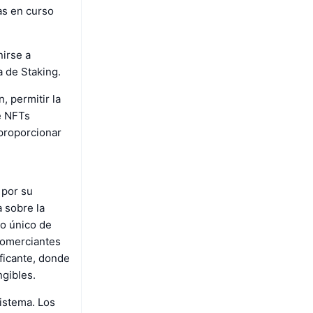
as en curso
nirse a
 de Staking.
, permitir la
de NFTs
 proporcionar
 por su
a sobre la
o único de
comerciantes
ificante, donde
ngibles.
sistema. Los