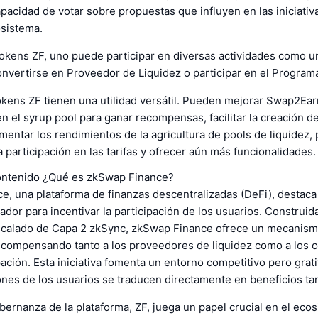
apacidad de votar sobre propuestas que influyen en las iniciativ
osistema.
tokens ZF, uno puede participar en diversas actividades como u
nvertirse en Proveedor de Liquidez o participar en el Programa
kens ZF tienen una utilidad versátil. Pueden mejorar Swap2Earn
en el syrup pool para ganar recompensas, facilitar la creación 
mentar los rendimientos de la agricultura de pools de liquidez,
a participación en las tarifas y ofrecer aún más funcionalidades.
contenido ¿Qué es zkSwap Finance?
, una plataforma de finanzas descentralizadas (DeFi), destaca
dor para incentivar la participación de los usuarios. Construid
scalado de Capa 2 zkSync, zkSwap Finance ofrece un mecanism
compensando tanto a los proveedores de liquidez como a los 
pación. Esta iniciativa fomenta un entorno competitivo pero grat
ones de los usuarios se traducen directamente en beneficios ta
bernanza de la plataforma, ZF, juega un papel crucial en el eco