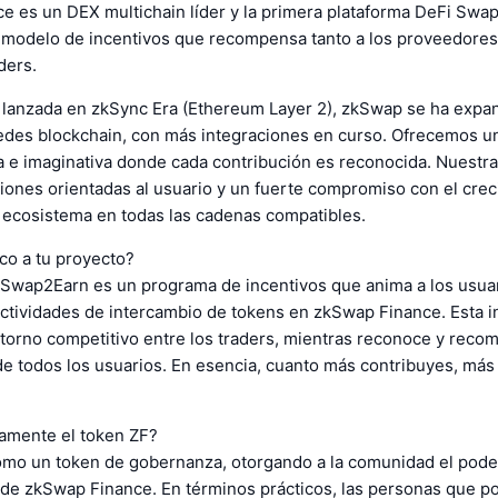
e es un DEX multichain líder y la primera plataforma DeFi Swa
 modelo de incentivos que recompensa tanto a los proveedores
ders.
 lanzada en zkSync Era (Ethereum Layer 2), zkSwap se ha expan
redes blockchain, con más integraciones en curso. Ofrecemos u
 e imaginativa donde cada contribución es reconocida. Nuestra
iones orientadas al usuario y un fuerte compromiso con el cre
l ecosistema en todas las cadenas compatibles.
co a tu proyecto?
Swap2Earn es un programa de incentivos que anima a los usuar
actividades de intercambio de tokens en zkSwap Finance. Esta in
torno competitivo entre los traders, mientras reconoce y reco
 de todos los usuarios. En esencia, cuanto más contribuyes, m
amente el token ZF?
omo un token de gobernanza, otorgando a la comunidad el pode
 de zkSwap Finance. En términos prácticos, las personas que p