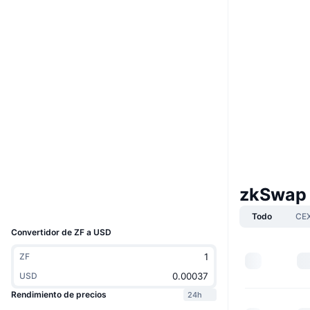
Boost
Web
Website
Whitepaper
Redes Sociales
0x31c2...06ca4a
Contratos
4.2
Calificación (CertiK)
Auditorias
explorer.zksync.io
Exploradores
zkSwap 
UCID
28106
Todo
CE
Convertidor de ZF a USD
ZF
USD
Rendimiento de precios
24h