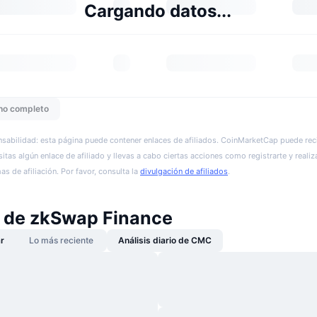
Cargando datos...
ho completo
sabilidad: esta página puede contener enlaces de afiliados. CoinMarketCap puede reci
itas algún enlace de afiliado y llevas a cabo ciertas acciones como registrarte y realiz
s de afiliación. Por favor, consulta la
divulgación de afiliados
.
s de zkSwap Finance
r
Lo más reciente
Análisis diario de CMC