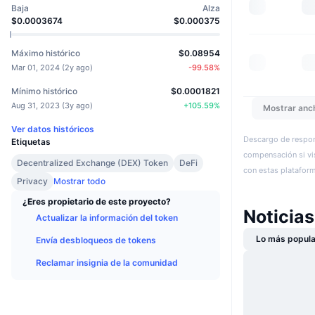
Baja
Alza
$0.0003674
$0.000375
Máximo histórico
$0.08954
Mar 01, 2024
(
2y ago
)
-99.58
%
Mínimo histórico
$0.0001821
Aug 31, 2023
(
3y ago
)
+
105.59
%
Mostrar anc
Ver datos históricos
Descargo de respon
Etiquetas
compensación si vis
Decentralized Exchange (DEX) Token
DeFi
con estas plataforma
Privacy
Mostrar todo
¿Eres propietario de este proyecto?
Noticia
Actualizar la información del token
Lo más popula
Envía desbloqueos de tokens
Reclamar insignia de la comunidad