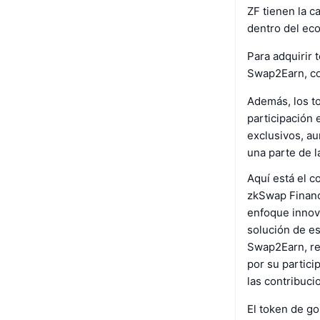
ZF tienen la c
dentro del ec
Para adquirir 
Swap2Earn, co
Además, los to
participación 
exclusivos, au
una parte de l
Aquí está el 
zkSwap Finance
enfoque innova
solución de e
Swap2Earn, re
por su partici
las contribuci
El token de go