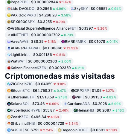
Pepe
PEPE
$0.000002844
1.47%
Lido DAO
LDO
$0.2965
Sky
SKY
$0.05651
4.96%
0.94%
PAX Gold
PAXG
$4,268.28
3.58%
SPX6900
SPX
$0.3255
0.79%
Artificial Superintelligence Alliance
FET
$0.1397
5.26%
AINFT
NFT
$0.0000002702
0.70%
Aave
AAVE
$88.25
RMRK
RMRK
$0.01078
3.18%
0.11%
ADAPad
ADAPAD
$0.000866
12.92%
LightLink
LL
$0.001186
0.51%
Wat
WAT
$0.0000002303
2.00%
Kaizen Finance
KZEN
$0.0002359
0.21%
Criptomonedas más visitadas
ZIGChain
ZIG
$0.04059
9.18%
Bitcoin
BTC
$64,758.37
XRP
XRP
$1.05
0.47%
1.27%
Ethereum
ETH
$1,913.59
Pi
PI
$0.09133
2.13%
4.82%
Solana
SOL
$73.46
Cardano
ADA
$0.2028
0.69%
5.99%
Hyperliquid
HYPE
$55.87
Heima
HEI
$0.2087
2.46%
8.16%
Zcash
ZEC
$496.84
4.15%
Shiba inu
SHIB
$0.000004728
3.54%
Sui
SUI
$0.6751
Dogecoin
DOGE
$0.0691
2.24%
1.19%