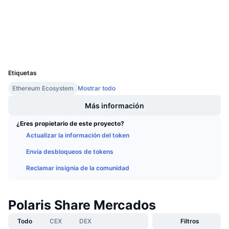
Auditorias
Próximas ventas
Tasas de financiación
Aprende y Gana
Exploradores
etherscan.io
Carteras
Calendarios
UCID
7740
Calendario de ICO
Etiquetas
Ethereum Ecosystem
Mostrar todo
Calendario de eventos
Más información
¿Eres propietario de este proyecto?
Actualizar la información del token
Envía desbloqueos de tokens
Reclamar insignia de la comunidad
Polaris Share Mercados
Todo
CEX
DEX
Filtros