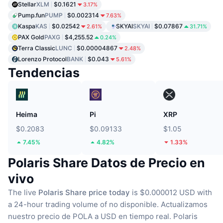
Stellar
XLM
$0.1621
3.17%
Pump.fun
PUMP
$0.002314
7.63%
Kaspa
KAS
$0.02542
SKYAI
SKYAI
$0.07867
2.61%
31.71%
PAX Gold
PAXG
$4,255.52
0.24%
Terra Classic
LUNC
$0.00004867
2.48%
Lorenzo Protocol
BANK
$0.043
5.61%
Tendencias
Heima
Pi
XRP
$0.2083
$0.09133
$1.05
7.45%
4.82%
1.33%
Polaris Share Datos de Precio en
vivo
The live
Polaris Share price today
is $0.000012 USD with
a 24-hour trading volume of no disponible.
Actualizamos
nuestro precio de POLA a USD en tiempo real.
Polaris