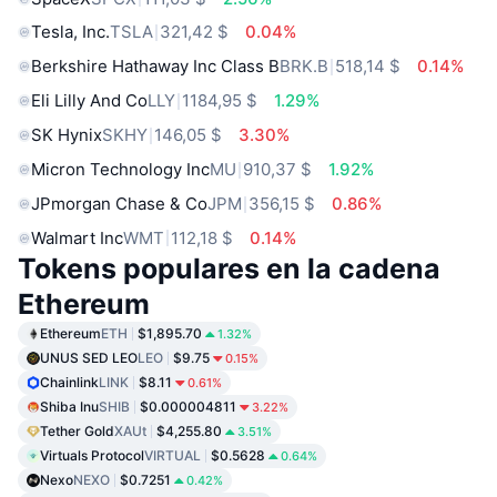
Tesla, Inc.
TSLA
321,42 $
0.04%
Berkshire Hathaway Inc Class B
BRK.B
518,14 $
0.14%
Eli Lilly And Co
LLY
1184,95 $
1.29%
SK Hynix
SKHY
146,05 $
3.30%
Micron Technology Inc
MU
910,37 $
1.92%
JPmorgan Chase & Co
JPM
356,15 $
0.86%
Walmart Inc
WMT
112,18 $
0.14%
Tokens populares en la cadena
Ethereum
Ethereum
ETH
$1,895.70
1.32%
UNUS SED LEO
LEO
$9.75
0.15%
Chainlink
LINK
$8.11
0.61%
Shiba Inu
SHIB
$0.000004811
3.22%
Tether Gold
XAUt
$4,255.80
3.51%
Virtuals Protocol
VIRTUAL
$0.5628
0.64%
Nexo
NEXO
$0.7251
0.42%