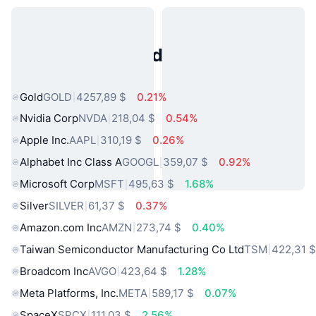
Activos del Mundo Real
Populares
Gold
GOLD
4257,89 $
0.21%
Nvidia Corp
NVDA
218,04 $
0.54%
Apple Inc.
AAPL
310,19 $
0.26%
Alphabet Inc Class A
GOOGL
359,07 $
0.92%
Microsoft Corp
MSFT
495,63 $
1.68%
Silver
SILVER
61,37 $
0.37%
Amazon.com Inc
AMZN
273,74 $
0.40%
Taiwan Semiconductor Manufacturing Co Ltd
TSM
422,31 
Broadcom Inc
AVGO
423,64 $
1.28%
Meta Platforms, Inc.
META
589,17 $
0.07%
SpaceX
SPCX
111,03 $
2.56%