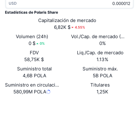
USD
Tendencias
ETF de criptomonedas
Aprender
CMC MCP
Estadísticas de Polaris Share
Nuevo
Capitalización de mercado
ETF de Bitcoin
x402
Noticias
6,82K $
4.55%
Cripto
ETF de Ethereum
Volumen (24h)
Vol./Cap. de mercado (24 h)
Academia
0 $
0%
0%
Política
FDV
Liq./Cap. de mercado
Análisis técnico
Investigación
58,75K $
1.13%
Deportes
Suministro total
Suministro máx.
RSI
Vídeos
4,6B POLA
5B POLA
Finanzas
MACD
Suministro en circulación
Titulares
Glosario
580,99M POLA
1,25K
Tecnología
Website
Whitepaper
Derivados
Campañas
Web
NFT
Vista general
Airdrops
Redes Sociales
Contratos
Estadísticas generales de NFT
0xc691...9f2CED
Liquidaciones
3.5
Recompensas de diamante
Calificación (CertiK)