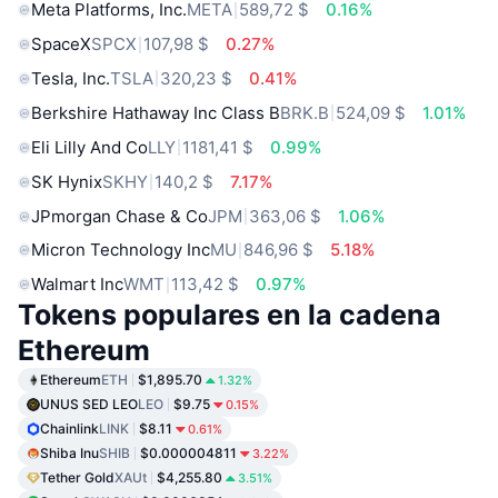
Meta Platforms, Inc.
META
589,72 $
0.16%
SpaceX
SPCX
107,98 $
0.27%
Tesla, Inc.
TSLA
320,23 $
0.41%
Berkshire Hathaway Inc Class B
BRK.B
524,09 $
1.01%
Eli Lilly And Co
LLY
1181,41 $
0.99%
SK Hynix
SKHY
140,2 $
7.17%
JPmorgan Chase & Co
JPM
363,06 $
1.06%
Micron Technology Inc
MU
846,96 $
5.18%
Walmart Inc
WMT
113,42 $
0.97%
Tokens populares en la cadena
Ethereum
Ethereum
ETH
$1,895.70
1.32%
UNUS SED LEO
LEO
$9.75
0.15%
Chainlink
LINK
$8.11
0.61%
Shiba Inu
SHIB
$0.000004811
3.22%
Tether Gold
XAUt
$4,255.80
3.51%