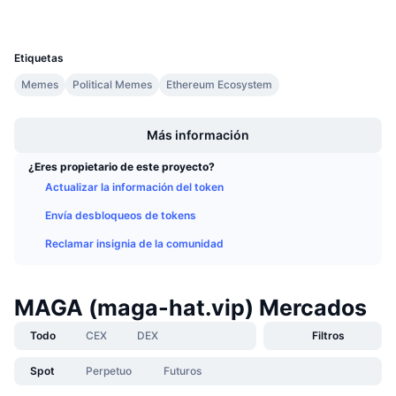
Carteras
Próximas ventas
UCID
Tasas de financiación
Aprende y Gana
31305
Etiquetas
Calendarios
Memes
Political Memes
Ethereum Ecosystem
Boost
Calendario de ICO
Más información
¿Eres propietario de este proyecto?
Calendario de eventos
Actualizar la información del token
Envía desbloqueos de tokens
Reclamar insignia de la comunidad
MAGA (maga-hat.vip) Mercados
Todo
CEX
DEX
Filtros
Spot
Perpetuo
Futuros