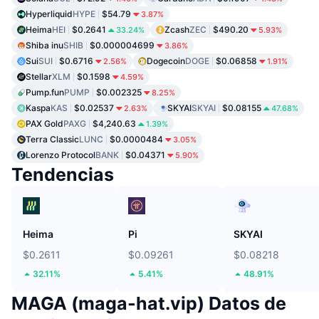
Hyperliquid
HYPE
$54.79
3.87%
Heima
HEI
$0.2641
Zcash
ZEC
$490.20
33.24%
5.93%
Shiba inu
SHIB
$0.000004699
3.86%
Sui
SUI
$0.6716
Dogecoin
DOGE
$0.06858
2.56%
1.91%
Stellar
XLM
$0.1598
4.59%
Pump.fun
PUMP
$0.002325
8.25%
Kaspa
KAS
$0.02537
SKYAI
SKYAI
$0.08155
2.63%
47.68%
PAX Gold
PAXG
$4,240.63
1.39%
Terra Classic
LUNC
$0.0000484
3.05%
Lorenzo Protocol
BANK
$0.04371
5.90%
Tendencias
Heima
Pi
SKYAI
$0.2611
$0.09261
$0.08218
32.11%
5.41%
48.91%
MAGA (maga-hat.vip) Datos de