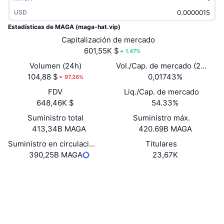
Tendencias
ETF de criptomonedas
USD
Aprender
CMC MCP
Estadísticas de MAGA (maga-hat.vip)
Nuevo
ETF de Bitcoin
Capitalización de mercado
x402
Noticias
601,55K $
1.47%
Cripto
ETF de Ethereum
Academia
Volumen (24h)
Vol./Cap. de mercado (24 h)
104,88 $
0,01743%
97.26%
Política
Análisis técnico
Investigación
FDV
Liq./Cap. de mercado
648,46K $
54.33%
Deportes
RSI
Vídeos
Suministro total
Suministro máx.
Finanzas
413,34B MAGA
420.69B MAGA
MACD
Glosario
Suministro en circulación
Titulares
Tecnología
390,25B MAGA
23,67K
Derivados
Campañas
Web
Website
NFT
Redes Sociales
Vista general
Airdrops
Contratos
0xd29d...22d7c5
Estadísticas generales de NFT
Exploradores
etherscan.io
Liquidaciones
Recompensas de diamante