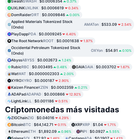
Swash
SWASH
$0.0006354
0.37%
UXLINK
UXLINK
$0.0006619
0.34%
DomRaider
DRT
$0.0009846
0.00%
Applied Materials Tokenized Stock
AMATon
$533.09
2.54%
(Ondo)
PlayDapp
PDA
$0.0009245
4.40%
The Root Network
ROOT
$0.0001638
1.97%
Occidental Petroleum Tokenized Stock
OXYon
$54.91
0.10%
(Ondo)
Abyss
ABYSS
$0.002673
1.24%
Rubic
RBC
$0.003495
GAIA
GAIA
$0.003702
0.48%
1.67%
Wat
WAT
$0.0000002303
2.00%
XYRO
XYRO
$0.000187
2.90%
Kaizen Finance
KZEN
$0.0002359
0.21%
ADAPad
ADAPAD
$0.000866
12.92%
LightLink
LL
$0.001186
0.51%
Criptomonedas más visitadas
ZIGChain
ZIG
$0.04016
4.29%
Bitcoin
BTC
$64,142.71
XRP
XRP
$1.04
0.11%
1.71%
Ethereum
ETH
$1,892.09
Pi
PI
$0.0927
0.96%
5.55%
Solana
SOL
$72.92
Cardano
ADA
$0.1907
1.46%
1.43%