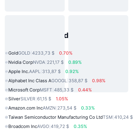
Activos del Mundo Real
Populares
Gold
GOLD
4233,73 $
0.70%
Nvidia Corp
NVDA
221,17 $
0.89%
Apple Inc.
AAPL
313,87 $
0.92%
Alphabet Inc Class A
GOOGL
358,87 $
0.98%
Microsoft Corp
MSFT
485,33 $
0.44%
Silver
SILVER
61,15 $
1.05%
Amazon.com Inc
AMZN
273,54 $
0.33%
Taiwan Semiconductor Manufacturing Co Ltd
TSM
410,24 
Broadcom Inc
AVGO
419,72 $
0.35%