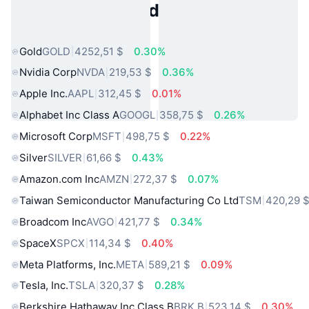
Activos del Mundo Real
Populares
Gold
GOLD
4252,51 $
0.30%
Nvidia Corp
NVDA
219,53 $
0.36%
Apple Inc.
AAPL
312,45 $
0.01%
Alphabet Inc Class A
GOOGL
358,75 $
0.26%
Microsoft Corp
MSFT
498,75 $
0.22%
Silver
SILVER
61,66 $
0.43%
Amazon.com Inc
AMZN
272,37 $
0.07%
Taiwan Semiconductor Manufacturing Co Ltd
TSM
420,29 
Broadcom Inc
AVGO
421,77 $
0.34%
SpaceX
SPCX
114,34 $
0.40%
Meta Platforms, Inc.
META
589,21 $
0.09%
Tesla, Inc.
TSLA
320,37 $
0.28%
Berkshire Hathaway Inc Class B
BRK.B
523,14 $
0.30%