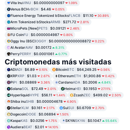
Vita Inu
VINU
$0.00000000097
1.09%
Venus BCH
vBCH
$4.46
0.05%
Fluence Energy Tokenized bStocks
FLNCB
$11.10
30.89%
Arm Tokenized bStocks
ARMB
$271.72
2.81%
MicroPets [New]
PETS
$0.09121
2.46%
FU Coin
FU
$0.0000004987
0.80%
Oggy Inu (BSC)
OGGY
$0.0000000000008872
0.22%
AI Avatar
AIAV
$0.00172
8.31%
Perry
PERRY
$0.0001061
0.77%
Criptomonedas más visitadas
ADI
ADI
$6.89
Bitcoin
BTC
$64,249.25
0.10%
0.56%
XRP
XRP
$1.03
Ethereum
ETH
$1,900.86
2.67%
0.42%
Pi
PI
$0.08869
Cardano
ADA
$0.2006
3.36%
4.84%
Solana
SOL
$72.49
Heima
HEI
$0.1953
2.01%
27.11%
Hyperliquid
HYPE
$56.11
Zcash
ZEC
$499.02
1.44%
2.50%
Shiba inu
SHIB
$0.000004678
4.90%
Stellar
XLM
$0.161
Sui
SUI
$0.6709
2.17%
2.70%
Dogecoin
DOGE
$0.06894
1.50%
Kaspa
KAS
$0.0256
SKYAI
SKYAI
$0.1047
1.75%
55.64%
Audiera
BEAT
$2.01
14.10%