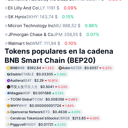
Eli Lilly And Co
LLY
1191 $
0.09%
SK Hynix
SKHY
143,74 $
0.15%
Micron Technology Inc
MU
888,52 $
0.86%
JPmorgan Chase & Co
JPM
356,55 $
0.07%
Walmart Inc
WMT
111,94 $
0.10%
Tokens populares en la cadena
BNB Smart Chain (BEP20)
BNB
BNB
$592.84
Aster
ASTER
$0.6057
1.32%
0.22%
Stable
STABLE
$0.03305
2.56%
Audiera
BEAT
$2.29
10.81%
币安人生
币安人生
$0.5041
5.23%
Magpie
MGP
$0.001588
0.13%
TCOM Global
TCOM
$0.008356
0.88%
WHY
WHY
$0.000000001724
1.84%
Openverse Network
BTG
$0.4638
4.03%
Cerebras Tokenized bStocks
CBRSB
$213.85
4.00%
Piggycell
PIGGY
$0.01721
0.13%