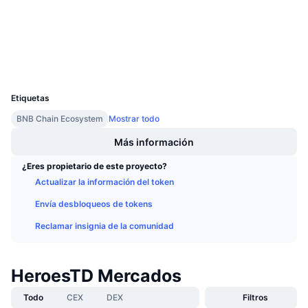
Auditorias
Próximas ventas
Tasas de financiación
Aprende y Gana
Exploradores
bscscan.com
Carteras
Calendarios
UCID
14422
Calendario de ICO
Etiquetas
BNB Chain Ecosystem
Mostrar todo
Calendario de eventos
Más información
¿Eres propietario de este proyecto?
Actualizar la información del token
Envía desbloqueos de tokens
Reclamar insignia de la comunidad
HeroesTD Mercados
Todo
CEX
DEX
Filtros