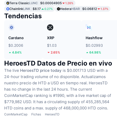
Terra Classic
LUNC
$0.00004905
1.26%
Chainlink
LINK
$8.17
Hedera
HBAR
$0.06812
0.27%
1.37%
Tendencias
Cardano
XRP
Hashflow
$0.2006
$1.03
$0.02993
4.84%
2.65%
64.98%
HeroesTD Datos de Precio en vivo
The live
HeroesTD price today
is $0.001713 USD with a
24-hour trading volume of no disponible.
Actualizamos
nuestro precio de HTD a USD en tiempo real.
HeroesTD
has no change in the last 24 hours.
The current
CoinMarketCap ranking is #1990, with a live market cap of
$779,982 USD.
It has a circulating supply of 455,285,564
HTD coins
and a max. supply of 468,000,000 HTD coins.
CoinMarketCap
Fichas
HeroesTD