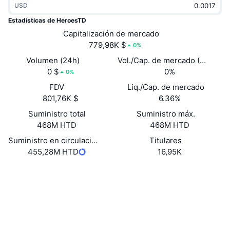
USD
Tendencias
ETF de criptomonedas
Aprender
CMC MCP
Estadísticas de HeroesTD
Nuevo
Capitalización de mercado
ETF de Bitcoin
x402
Noticias
779,98K $
0%
Cripto
ETF de Ethereum
Volumen (24h)
Vol./Cap. de mercado (24 h)
Academia
0 $
0%
0%
Política
FDV
Liq./Cap. de mercado
Análisis técnico
Investigación
801,76K $
6.36%
Deportes
Suministro total
Suministro máx.
RSI
Vídeos
468M HTD
468M HTD
Finanzas
MACD
Suministro en circulación
Titulares
Glosario
455,28M HTD
16,95K
Tecnología
Web
Website
Whitepaper
Derivados
Campañas
NFT
Redes Sociales
Vista general
Airdrops
Contratos
Estadísticas generales de NFT
0x5E26...622A8f
Liquidaciones
3.4
Recompensas de diamante
Calificación (CertiK)