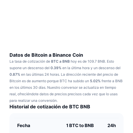
Tendencias
ETF de criptomonedas
Aprender
CMC MCP
Nuevo
ETF de Bitcoin
x402
Noticias
Cripto
ETF de Ethereum
Academia
Política
Análisis técnico
Investigación
Datos de Bitcoin a Binance Coin
La tasa de cotización de
BTC a BNB
hoy es de 109.7 BNB.
Esto
Deportes
RSI
Vídeos
supone un descenso del
0.39%
en la última hora y un descenso del
0.87%
en las últimas 24 horas.
La dirección reciente del precio de
Finanzas
MACD
Bitcoin es de aumento porque BTC ha subido un
Glosario
5.02%
frente a BNB
en los últimos 30 días.
Nuestro conversor se actualiza en tiempo
Tecnología
real, ofreciéndote datos de precios precisos cada vez que lo usas
Derivados
Campañas
para realizar una conversión.
Historial de cotización de BTC BNB
NFT
Vista general
Airdrops
Estadísticas generales de NFT
Fecha
1 BTC to BNB
24h
Liquidaciones
Recompensas de diamante