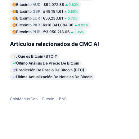
Bitcoin
to AUD
$92,072.88
0.63%
Bitcoin
to GBP
£48,184.61
0.80%
Bitcoin
to EUR
€56,233.81
0.76%
Bitcoin
to PKR
₨18,041,084.06
0.92%
Bitcoin
to PHP
₱3,950,218.66
1.05%
Artículos relacionados de CMC AI
¿Qué es Bitcoin (BTC)?
Último Análisis De Precio De Bitcoin
Predicción De Precio De Bitcoin (BTC)
Última Actualización De Noticias De Bitcoin
CoinMarketCap
Bitcoin
BNB