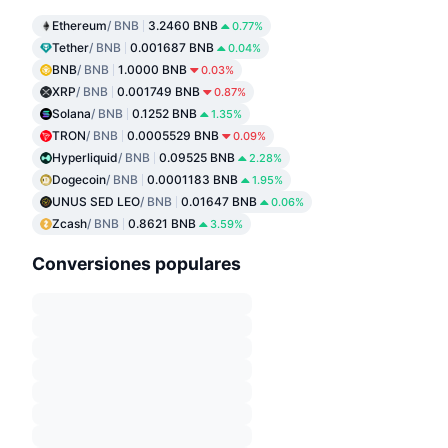
Ethereum
/ BNB
3.2460 BNB
0.77%
Tether
/ BNB
0.001687 BNB
0.04%
BNB
/ BNB
1.0000 BNB
0.03%
XRP
/ BNB
0.001749 BNB
0.87%
Solana
/ BNB
0.1252 BNB
1.35%
TRON
/ BNB
0.0005529 BNB
0.09%
Hyperliquid
/ BNB
0.09525 BNB
2.28%
Dogecoin
/ BNB
0.0001183 BNB
1.95%
UNUS SED LEO
/ BNB
0.01647 BNB
0.06%
Zcash
/ BNB
0.8621 BNB
3.59%
Conversiones populares