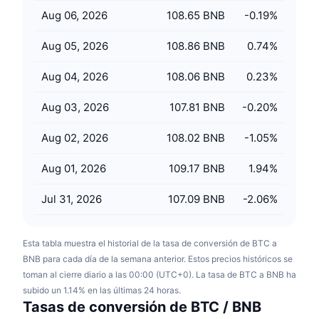
Próximas ventas
Aug 06, 2026
108.65 BNB
-0.19
%
Tasas de financiación
Aprende y Gana
Aug 05, 2026
108.86 BNB
0.74
%
Calendarios
Aug 04, 2026
108.06 BNB
0.23
%
Calendario de ICO
Aug 03, 2026
107.81 BNB
-0.20
%
Calendario de eventos
Aug 02, 2026
108.02 BNB
-1.05
%
Aug 01, 2026
109.17 BNB
1.94
%
Jul 31, 2026
107.09 BNB
-2.06
%
Esta tabla muestra el historial de la tasa de conversión de BTC a
BNB para cada día de la semana anterior. Estos precios históricos se
toman al cierre diario a las 00:00 (UTC+0). La tasa de BTC a BNB ha
subido un 1.14% en las últimas 24 horas.
Tasas de conversión de BTC / BNB