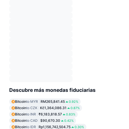
Descubre más monedas fiduciarias
Bitcoin
to MYR
RM265,841.45
0.92%
Bitcoin
to CZK
Kč1,364,086.31
0.87%
Bitcoin
to INR
₹6,183,818.57
0.83%
Bitcoin
to CAD
$90,670.30
0.42%
Bitcoin
to IDR
Rp1,156,742,504.75
0.30%