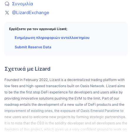
Κορυφαίοι Έμποροι
Άρθρα
Εισροές/Εκροές στα ανταλλακτήρια
DEX API
Μετατροπέας
Συνομιλία
Πίνακες κατάταξης
Spot
@LizardExchange
Αίσθημα
Επιχείρηση
Ενημερωτικό δελτίο
Δείκτες
Δημοφιλή
Παράγωγα
Εργάζεστε για τον οργανισμό Lizard;
Τιμές
CMC Launch
Προσεχώς
Δείκτης Φόβου και Απληστίας
Ενημέρωση πληροφοριών ανταλλακτηρίου
Πόροι
CMC Labs
Submit Reserve Data
Προστέθηκε πρόσφατα
Δείκτης εποχής των altcoins
CMC Max
Κερδισμένα & Χαμένα
Δείκτες κύκλου αγοράς
Τεκμηρίωση
Σχετικά με Lizard
Κορυφαίες Ειδήσεις
Περισσότερες επισκέψεις
Κυριαρχία Bitcoin
Founded in February 2022, Lizard is a decentralized trading platform with
Συχνές ερωτήσεις
low fees and high-speed transactions built on Oasis Network. Lizard aims
Telegram Bot
Κλίμα κοινότητας
Δείκτης CoinMarketCap 20
to be the the first stop DeFi experience for developers and users alike by
providing innovative solutions pushing the EVM to the limit. Part of our
Ενσωματώσεις AI
Διαφήμιση
Κατάταξη αλυσίδων
roadmap entails the development of a new suite of DeFi products and the
Δείκτης CoinMarketCap 100
improvement of existing ones, the exposure of Oasis Emerald Paratime to
Κόμβος Agent της CMC
new users and to welcome new projects by forming strategic partnerships.
Αγορές πρόβλεψης
Ροές ETF
It is to note that the CEO is the solidity developer and all developers are the
Γραφικά Στοιχεία Ιστότοπου
Αγορά Δεξιοτήτων
founders of this project, which gives us a very confident ground to work on