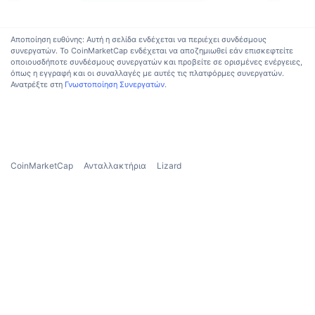
Προσεχείς πωλήσεις
Επιτόκια χρηματοδότησης
Μάθετε και Κερδίστε
Αποποίηση ευθύνης: Αυτή η σελίδα ενδέχεται να περιέχει συνδέσμους
συνεργατών. Το CoinMarketCap ενδέχεται να αποζημιωθεί εάν επισκεφτείτε
οποιουσδήποτε συνδέσμους συνεργατών και προβείτε σε ορισμένες ενέργειες,
Ημερολόγια
όπως η εγγραφή και οι συναλλαγές με αυτές τις πλατφόρμες συνεργατών.
Ανατρέξτε στη
Γνωστοποίηση Συνεργατών
.
Ημερολόγιο ICO
Ημερολόγιο Εκδηλώσεων
CoinMarketCap
Ανταλλακτήρια
Lizard