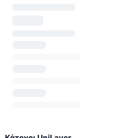
Κάτοχοι UniLayer