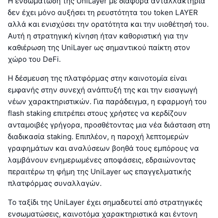
Η ενσωμάτωση της UniLayer με διάφορα ανταλλακτήρια
δεν έχει μόνο αυξήσει τη ρευστότητα του token LAYER
αλλά και ενισχύσει την ορατότητα και την υιοθέτησή του.
Αυτή η στρατηγική κίνηση ήταν καθοριστική για την
καθιέρωση της UniLayer ως σημαντικού παίκτη στον
χώρο του DeFi.
Η δέσμευση της πλατφόρμας στην καινοτομία είναι
εμφανής στην συνεχή ανάπτυξή της και την εισαγωγή
νέων χαρακτηριστικών. Για παράδειγμα, η εφαρμογή του
flash staking επιτρέπει στους χρήστες να κερδίζουν
ανταμοιβές γρήγορα, προσθέτοντας μια νέα διάσταση στη
διαδικασία staking. Επιπλέον, η παροχή λεπτομερών
γραφημάτων και αναλύσεων βοηθά τους εμπόρους να
λαμβάνουν ενημερωμένες αποφάσεις, εδραιώνοντας
περαιτέρω τη φήμη της UniLayer ως επαγγελματικής
πλατφόρμας συναλλαγών.
Το ταξίδι της UniLayer έχει σημαδευτεί από στρατηγικές
ενσωματώσεις, καινοτόμα χαρακτηριστικά και έντονη