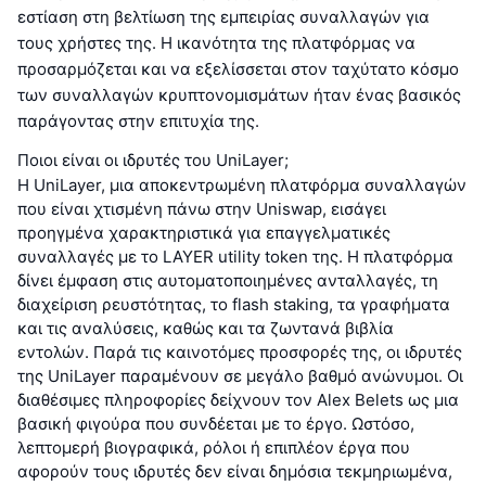
εστίαση στη βελτίωση της εμπειρίας συναλλαγών για
τους χρήστες της. Η ικανότητα της πλατφόρμας να
προσαρμόζεται και να εξελίσσεται στον ταχύτατο κόσμο
των συναλλαγών κρυπτονομισμάτων ήταν ένας βασικός
παράγοντας στην επιτυχία της.
Ποιοι είναι οι ιδρυτές του UniLayer;
Η UniLayer, μια αποκεντρωμένη πλατφόρμα συναλλαγών
που είναι χτισμένη πάνω στην Uniswap, εισάγει
προηγμένα χαρακτηριστικά για επαγγελματικές
συναλλαγές με το LAYER utility token της. Η πλατφόρμα
δίνει έμφαση στις αυτοματοποιημένες ανταλλαγές, τη
διαχείριση ρευστότητας, το flash staking, τα γραφήματα
και τις αναλύσεις, καθώς και τα ζωντανά βιβλία
εντολών. Παρά τις καινοτόμες προσφορές της, οι ιδρυτές
της UniLayer παραμένουν σε μεγάλο βαθμό ανώνυμοι. Οι
διαθέσιμες πληροφορίες δείχνουν τον Alex Belets ως μια
βασική φιγούρα που συνδέεται με το έργο. Ωστόσο,
λεπτομερή βιογραφικά, ρόλοι ή επιπλέον έργα που
αφορούν τους ιδρυτές δεν είναι δημόσια τεκμηριωμένα,