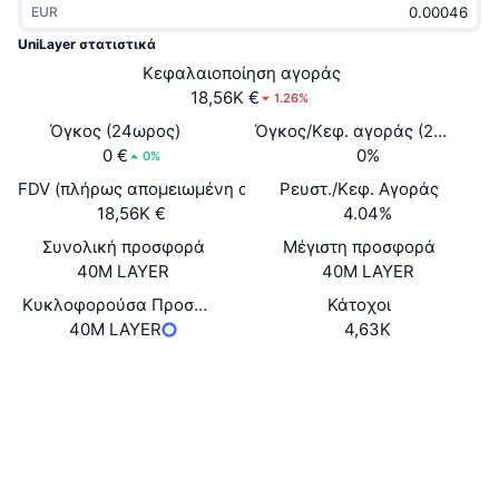
EUR
Δημοφιλή
Crypto ETFs
Εκμάθηση
CMC MCP
UniLayer στατιστικά
Νέο
Κεφαλαιοποίηση αγοράς
Διαπραγματεύσιμα Αμοιβαία Κεφάλαια Μπιτκόιν
x402
Νέα
18,56K €
1.26%
Κρυπτο
Διαπραγματεύσιμα Αμοιβαία Κεφάλαια Εθέριουμ
Όγκος (24ωρος)
Όγκος/Κεφ. αγοράς (24ώ)
Academy
0 €
0%
0%
Πολιτική
FDV (πλήρως απομειωμένη αξία)
Ρευστ./Κεφ. Αγοράς
Τεχνική ανάλυση
Έρευνα
18,56K €
4.04%
Αθλητισμός
Συνολική προσφορά
Μέγιστη προσφορά
RSI
Βίντεο
40M LAYER
40M LAYER
Οικονομικά
MACD
Κυκλοφορούσα Προσφορά
Κάτοχοι
Γλωσσάριο
40M LAYER
4,63K
Τεχνολογία
Website
Παράγωγα
Καμπάνιες
Ιστότοπος
NFT
Επισκόπηση
Airdrop
Κοινωνικά
Συνολικά στατιστικά NFT
Εκκαθαρίσεις
Ανταμοιβές Diamonds
Συμβόλαια
0x0fF6...89366b