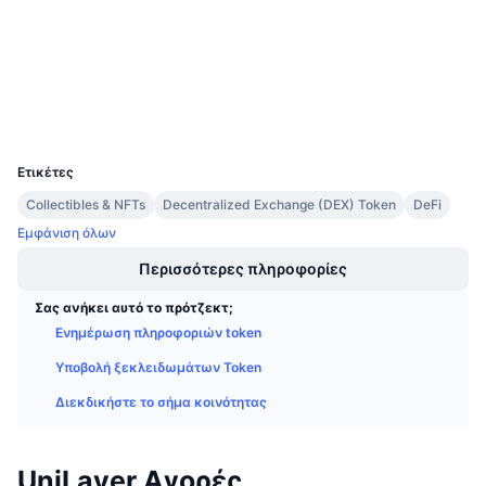
3.2
Προσεχείς πωλήσεις
Αξιολόγηση (CertiK)
Επιτόκια χρηματοδότησης
Μάθετε και Κερδίστε
etherscan.io
Explorers
Ημερολόγια
Wallets
UCID
6638
Ημερολόγιο ICO
Ετικέτες
Collectibles & NFTs
Decentralized Exchange (DEX) Token
DeFi
Ημερολόγιο Εκδηλώσεων
Εμφάνιση όλων
Περισσότερες πληροφορίες
Σας ανήκει αυτό το πρότζεκτ;
Ενημέρωση πληροφοριών token
Υποβολή ξεκλειδωμάτων Token
Διεκδικήστε το σήμα κοινότητας
UniLayer Αγορές