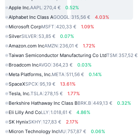
Apple Inc.
AAPL
270,4 €
0.52%
Alphabet Inc Class A
GOOGL
315,56 €
4.03%
Microsoft Corp
MSFT
420,33 €
1.09%
Silver
SILVER
53,85 €
0.07%
Amazon.com Inc
AMZN
236,01 €
1.72%
Taiwan Semiconductor Manufacturing Co Ltd
TSM
357,52 €
Broadcom Inc
AVGO
364,23 €
0.03%
Meta Platforms, Inc.
META
511,56 €
0.14%
SpaceX
SPCX
95,19 €
13.61%
Tesla, Inc.
TSLA
278,15 €
1.77%
Berkshire Hathaway Inc Class B
BRK.B
449,13 €
0.32%
Eli Lilly And Co
LLY
1.018,61 €
4.86%
SK Hynix
SKHY
127,83 €
2.17%
Micron Technology Inc
MU
757,87 €
0.06%