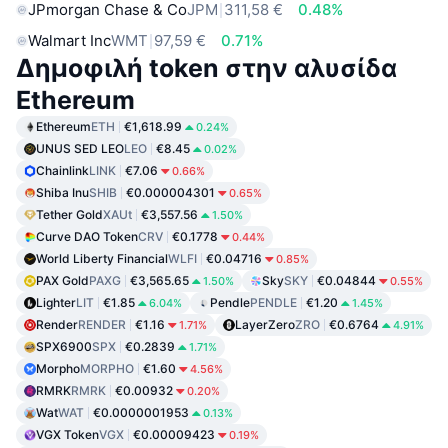
JPmorgan Chase & Co
JPM
311,58 €
0.48%
Walmart Inc
WMT
97,59 €
0.71%
Δημοφιλή token στην αλυσίδα
Ethereum
Ethereum
ETH
€1,618.99
0.24%
UNUS SED LEO
LEO
€8.45
0.02%
Chainlink
LINK
€7.06
0.66%
Shiba Inu
SHIB
€0.000004301
0.65%
Tether Gold
XAUt
€3,557.56
1.50%
Curve DAO Token
CRV
€0.1778
0.44%
World Liberty Financial
WLFI
€0.04716
0.85%
PAX Gold
PAXG
€3,565.65
Sky
SKY
€0.04844
1.50%
0.55%
Lighter
LIT
€1.85
Pendle
PENDLE
€1.20
6.04%
1.45%
Render
RENDER
€1.16
LayerZero
ZRO
€0.6764
1.71%
4.91%
SPX6900
SPX
€0.2839
1.71%
Morpho
MORPHO
€1.60
4.56%
RMRK
RMRK
€0.00932
0.20%
Wat
WAT
€0.0000001953
0.13%
VGX Token
VGX
€0.00009423
0.19%