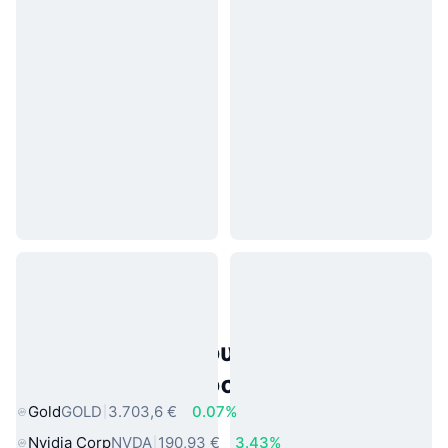
Δημοφιλή περιουσιακά στοιχεία
πραγματικού κόσμου
Gold
GOLD
3.703,6 €
0.07%
Nvidia Corp
NVDA
190,93 €
3.43%