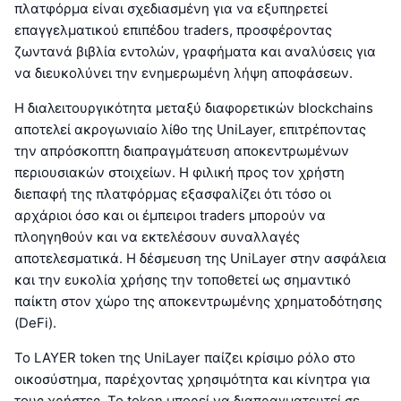
πλατφόρμα είναι σχεδιασμένη για να εξυπηρετεί
επαγγελματικού επιπέδου traders, προσφέροντας
ζωντανά βιβλία εντολών, γραφήματα και αναλύσεις για
να διευκολύνει την ενημερωμένη λήψη αποφάσεων.
Η διαλειτουργικότητα μεταξύ διαφορετικών blockchains
αποτελεί ακρογωνιαίο λίθο της UniLayer, επιτρέποντας
την απρόσκοπτη διαπραγμάτευση αποκεντρωμένων
περιουσιακών στοιχείων. Η φιλική προς τον χρήστη
διεπαφή της πλατφόρμας εξασφαλίζει ότι τόσο οι
αρχάριοι όσο και οι έμπειροι traders μπορούν να
πλοηγηθούν και να εκτελέσουν συναλλαγές
αποτελεσματικά. Η δέσμευση της UniLayer στην ασφάλεια
και την ευκολία χρήσης την τοποθετεί ως σημαντικό
παίκτη στον χώρο της αποκεντρωμένης χρηματοδότησης
(DeFi).
Το LAYER token της UniLayer παίζει κρίσιμο ρόλο στο
οικοσύστημα, παρέχοντας χρησιμότητα και κίνητρα για
τους χρήστες. Το token μπορεί να διαπραγματευτεί σε