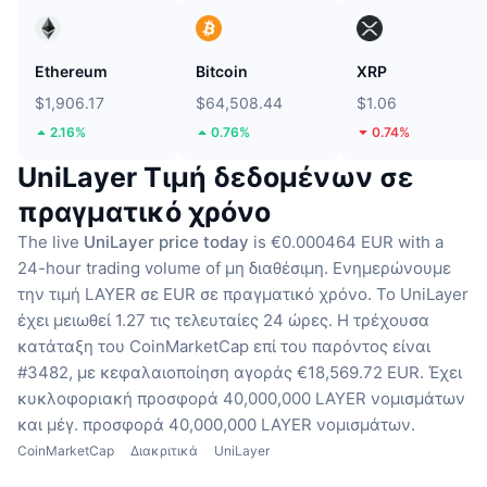
Ethereum
Bitcoin
XRP
$1,906.17
$64,508.44
$1.06
2.16%
0.76%
0.74%
UniLayer Τιμή δεδομένων σε
πραγματικό χρόνο
The live
UniLayer price today
is €0.000464 EUR with a
24-hour trading volume of μη διαθέσιμη.
Ενημερώνουμε
την τιμή LAYER σε EUR σε πραγματικό χρόνο.
Το UniLayer
έχει μειωθεί 1.27 τις τελευταίες 24 ώρες.
Η τρέχουσα
κατάταξη του CoinMarketCap επί του παρόντος είναι
#3482, με κεφαλαιοποίηση αγοράς €18,569.72 EUR.
Έχει
κυκλοφοριακή προσφορά 40,000,000 LAYER νομισμάτων
και μέγ. προσφορά 40,000,000 LAYER νομισμάτων.
CoinMarketCap
Διακριτικά
UniLayer