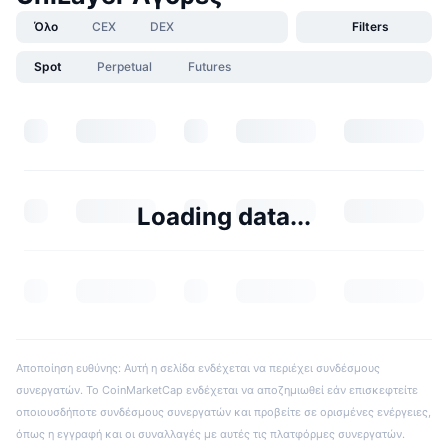
Όλο
CEX
DEX
Filters
Spot
Perpetual
Futures
Loading data...
Αποποίηση ευθύνης: Αυτή η σελίδα ενδέχεται να περιέχει συνδέσμους
συνεργατών. Το CoinMarketCap ενδέχεται να αποζημιωθεί εάν επισκεφτείτε
οποιουσδήποτε συνδέσμους συνεργατών και προβείτε σε ορισμένες ενέργειες,
όπως η εγγραφή και οι συναλλαγές με αυτές τις πλατφόρμες συνεργατών.