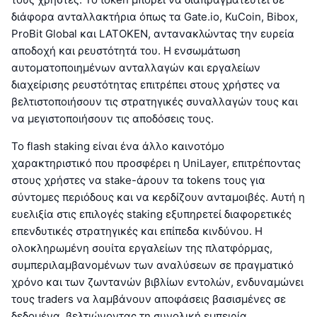
διάφορα ανταλλακτήρια όπως τα Gate.io, KuCoin, Bibox,
ProBit Global και LATOKEN, αντανακλώντας την ευρεία
αποδοχή και ρευστότητά του. Η ενσωμάτωση
αυτοματοποιημένων ανταλλαγών και εργαλείων
διαχείρισης ρευστότητας επιτρέπει στους χρήστες να
βελτιστοποιήσουν τις στρατηγικές συναλλαγών τους και
να μεγιστοποιήσουν τις αποδόσεις τους.
Το flash staking είναι ένα άλλο καινοτόμο
χαρακτηριστικό που προσφέρει η UniLayer, επιτρέποντας
στους χρήστες να stake-άρουν τα tokens τους για
σύντομες περιόδους και να κερδίζουν ανταμοιβές. Αυτή η
ευελιξία στις επιλογές staking εξυπηρετεί διαφορετικές
επενδυτικές στρατηγικές και επίπεδα κινδύνου. Η
ολοκληρωμένη σουίτα εργαλείων της πλατφόρμας,
συμπεριλαμβανομένων των αναλύσεων σε πραγματικό
χρόνο και των ζωντανών βιβλίων εντολών, ενδυναμώνει
τους traders να λαμβάνουν αποφάσεις βασισμένες σε
δεδομένα, βελτιώνοντας τη συνολική εμπειρία