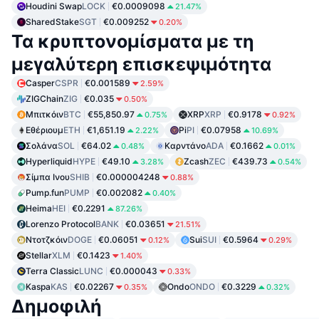
Houdini Swap
LOCK
€0.0009098
21.47%
SharedStake
SGT
€0.009252
0.20%
Τα κρυπτονομίσματα με τη
μεγαλύτερη επισκεψιμότητα
Casper
CSPR
€0.001589
2.59%
ZIGChain
ZIG
€0.035
0.50%
Μπιτκόιν
BTC
€55,850.97
XRP
XRP
€0.9178
0.75%
0.92%
Εθέριουμ
ETH
€1,651.19
Pi
PI
€0.07958
2.22%
10.69%
Σολάνα
SOL
€64.02
Καρντάνο
ADA
€0.1662
0.48%
0.01%
Hyperliquid
HYPE
€49.10
Zcash
ZEC
€439.73
3.28%
0.54%
Σίμπα Ινου
SHIB
€0.000004248
0.88%
Pump.fun
PUMP
€0.002082
0.40%
Heima
HEI
€0.2291
87.26%
Lorenzo Protocol
BANK
€0.03651
21.51%
Ντοτζκόιν
DOGE
€0.06051
Sui
SUI
€0.5964
0.12%
0.29%
Stellar
XLM
€0.1423
1.40%
Terra Classic
LUNC
€0.000043
0.33%
Kaspa
KAS
€0.02267
Ondo
ONDO
€0.3229
0.35%
0.32%
Δημοφιλή