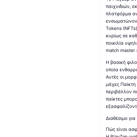
παιχνιδιών, ε
πλατφόρμα αντ
ενσωματώνοντ
Tokens (NFTs)
κυρίως σε καθ
ποικιλία υψηλή
match master 
Η βασική φιλο
οποία ενθαρρύ
Αυτές οι μορ
μάχες Παίκτη 
περιβάλλον πα
παίκτες μπορ
εξασφαλίζοντα
Διαθέσιμο για
Πώς είναι ασφ
Η PlayZap υιο