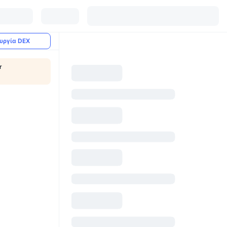
υργία DEX
r