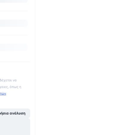
δέχεται να
γειες, όπως η
ατών
.
ήσια ανάλυση