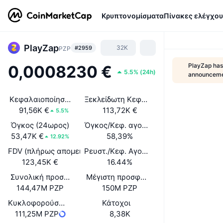
Κρυπτονομίσματα
Πίνακες ελέγχου
PlayZap
32K
#2959
PZP
PlayZap has
0,0008230 €
5.5%
(
24h
)
announcem
Κεφαλαιοποίηση αγοράς
Ξεκλείδωτη Κεφαλαιοποίηση Αγοράς
91,56K €
113,72K €
5.5%
Όγκος (24ωρος)
Όγκος/Κεφ. αγοράς (24ώ)
53,47K €
58,39%
12.92%
FDV (πλήρως απομειωμένη αξία)
Ρευστ./Κεφ. Αγοράς
123,45K €
16.44%
Συνολική προσφορά
Μέγιστη προσφορά
144,47M PZP
150M PZP
Κυκλοφορούσα Προσφορά
Κάτοχοι
111,25M PZP
8,38K