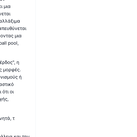
ι μια
νεται
ταλλάξιμα
 απευθύνεται
ροντας μια
all pool,
έρδος", η
ς μορφές.
νισμούς ή
αστικό
ότι οι
γής,
νητά, τ
άλεια και την