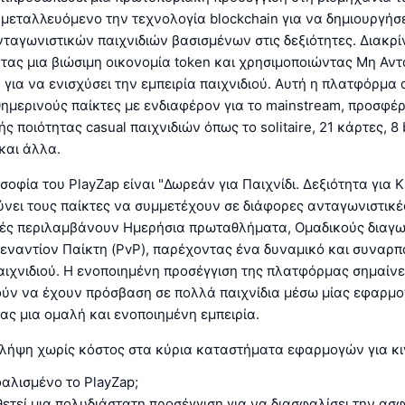
κμεταλλευόμενο την τεχνολογία blockchain για να δημιουργήσε
αγωνιστικών παιχνιδιών βασισμένων στις δεξιότητες. Διακρί
ας μια βιώσιμη οικονομία token και χρησιμοποιώντας Μη Αν
 για να ενισχύσει την εμπειρία παιχνιδιού. Αυτή η πλατφόρμα
ημερινούς παίκτες με ενδιαφέρον για το mainstream, προσφέ
ς ποιότητας casual παιχνιδιών όπως το solitaire, 21 κάρτες, 8 b
και άλλα.
σοφία του PlayZap είναι "Δωρεάν για Παιχνίδι. Δεξιότητα για Κ
νει τους παίκτες να συμμετέχουν σε διάφορες ανταγωνιστικέ
φές περιλαμβάνουν Ημερήσια πρωταθλήματα, Ομαδικούς διαγω
εναντίον Παίκτη (PvP), παρέχοντας ένα δυναμικό και συναρπ
ιχνιδιού. Η ενοποιημένη προσέγγιση της πλατφόρμας σημαίνει 
ούν να έχουν πρόσβαση σε πολλά παιχνίδια μέσω μίας εφαρμο
ς μια ομαλή και ενοποιημένη εμπειρία.
 λήψη χωρίς κόστος στα κύρια καταστήματα εφαρμογών για κι
αλισμένο το PlayZap;
θετεί μια πολυδιάστατη προσέγγιση για να διασφαλίσει την ασφ