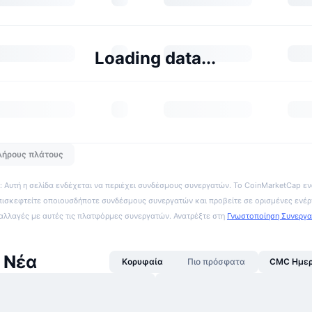
Loading data...
λήρους πλάτους
 Αυτή η σελίδα ενδέχεται να περιέχει συνδέσμους συνεργατών. Το CoinMarketCap εν
πισκεφτείτε οποιουσδήποτε συνδέσμους συνεργατών και προβείτε σε ορισμένες ενέρ
ναλλαγές με αυτές τις πλατφόρμες συνεργατών. Ανατρέξτε στη
Γνωστοποίηση Συνεργ
 Νέα
Κορυφαία
Πιο πρόσφατα
CMC Ημερ