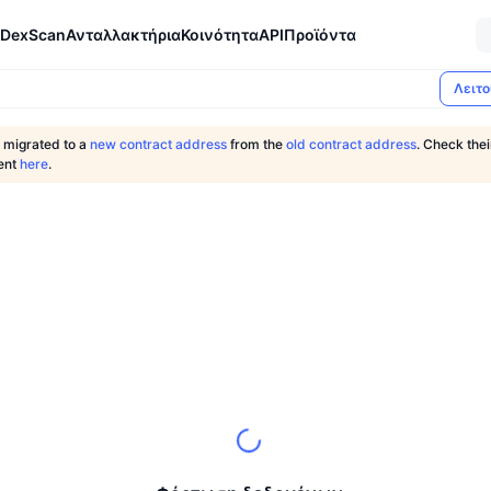
DexScan
Ανταλλακτήρια
Κοινότητα
API
Προϊόντα
Λειτο
 migrated to a
new contract address
from the
old contract address
. Check thei
ent
here
.