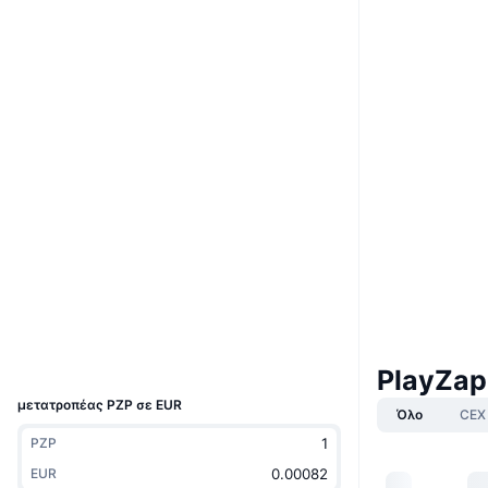
Boost
Ιστότοπος
Website
Whitepaper
Κοινωνικά
0xdCE4...599612
Συμβόλαια
4.0
Αξιολόγηση (CertiK)
bscscan.com
Explorers
Wallets
UCID
PlayZap
22556
μετατροπέας PZP σε EUR
Όλο
CEX
PZP
EUR