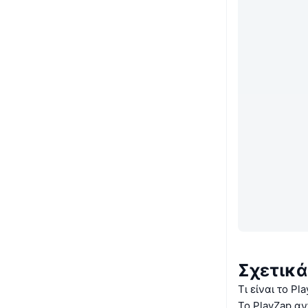
Σχετικά
Τι είναι το Pl
Το PlayZap α