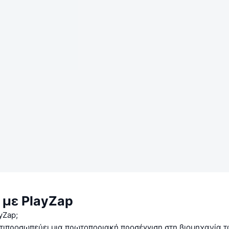
 με PlayZap
ayZap;
ντιπροσωπεύει μια πρωτοποριακή προσέγγιση στη βιομηχανία 