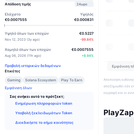
Απόδοση τιμής
24ωρο
Ελάχιστο
Υψηλός
€0.0007555
€0.000831
Υψηλό όλων των εποχών
€0.5227
Nov 12, 2023
(
3y ago
)
-99.84
%
Χαμηλό όλων των εποχών
€0.0007555
Aug 06, 2026
(
11h ago
)
+
8.94
%
Προβολή ιστορικών δεδομένων
Εμφάνιση π
Ετικέτες
Αποποίηση ευθύνης:
Gaming
Solana Ecosystem
Play To Earn
αποζημιωθεί εάν ε
Εμφάνιση όλων
εγγραφή και οι συ
Σας ανήκει αυτό το πρότζεκτ;
Ενημέρωση πληροφοριών token
PlayZap
Υποβολή ξεκλειδωμάτων Token
Διεκδικήστε το σήμα κοινότητας