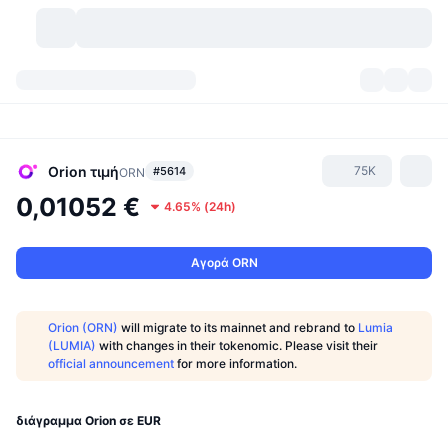
Κρυπτονομίσματα
Πίνακες ελέγχου
Κρυπτονομίσματα
DexScan
Αγορές
Κατάταξη
Orion
τιμή
75K
#5614
ORN
0,01052 €
4.65%
(
24h
)
Σήματα
Ανταλλακτήρια
Κατηγορίες
New
Επισκόπηση αγοράς
Δημοφιλείς τάσεις
Κοινότητα
Ιστορικά Στιγμιότυπα
Αγορά Spot
Συγκεντρωτικά ανταλλακτήρια
Αγορά ORN
Νέο
Ροές
API
Ξεκλειδώματα token
Αριθμός κρυπτονομισμάτων
Spot
Orion (ORN)
will migrate to its mainnet and rebrand to
Lumia
(LUMIA)
with changes in their tokenomic. Please visit their
Κερδισμένοι
Θέματα
Αποδόσεις
Προϊόντα
Μπιτκόιν Θησαυροφυλάκια
Παράγωγα
API
official announcement
for more information.
Εξερευνητής meme
Ζωντανά
Στοιχεία ενεργητικού πραγματικού κόσμου
BNB Θησαυροφυλάκια
Προϊόντα
API Κρυπτονομισμάτων
Αποκεντρωμένα ανταλλακτήρια
διάγραμμα Orion σε EUR