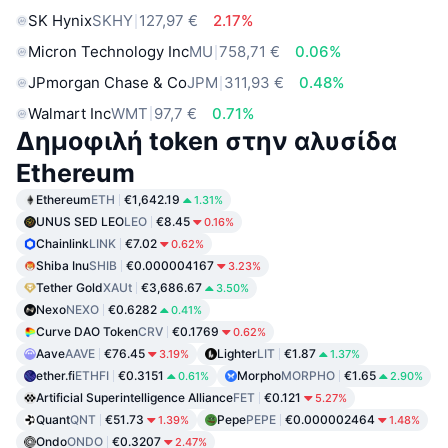
SK Hynix
SKHY
127,97 €
2.17%
Micron Technology Inc
MU
758,71 €
0.06%
JPmorgan Chase & Co
JPM
311,93 €
0.48%
Walmart Inc
WMT
97,7 €
0.71%
Δημοφιλή token στην αλυσίδα
Ethereum
Ethereum
ETH
€1,642.19
1.31%
UNUS SED LEO
LEO
€8.45
0.16%
Chainlink
LINK
€7.02
0.62%
Shiba Inu
SHIB
€0.000004167
3.23%
Tether Gold
XAUt
€3,686.67
3.50%
Nexo
NEXO
€0.6282
0.41%
Curve DAO Token
CRV
€0.1769
0.62%
Aave
AAVE
€76.45
Lighter
LIT
€1.87
3.19%
1.37%
ether.fi
ETHFI
€0.3151
Morpho
MORPHO
€1.65
0.61%
2.90%
Artificial Superintelligence Alliance
FET
€0.121
5.27%
Quant
QNT
€51.73
Pepe
PEPE
€0.000002464
1.39%
1.48%
Ondo
ONDO
€0.3207
2.47%