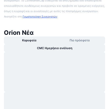
συνεργατών. Το CoinMarketCap ενδέχεται να αποζημιωθεί εάν επισκεφτείτε
οποιουσδήποτε συνδέσμους συνεργατών και προβείτε σε ορισμένες ενέργειες,
όπως η εγγραφή και οι συναλλαγές με αυτές τις πλατφόρμες συνεργατών.
Ανατρέξτε στη
Γνωστοποίηση Συνεργατών
.
Orion Νέα
Κορυφαία
Πιο πρόσφατα
CMC Ημερήσια ανάλυση