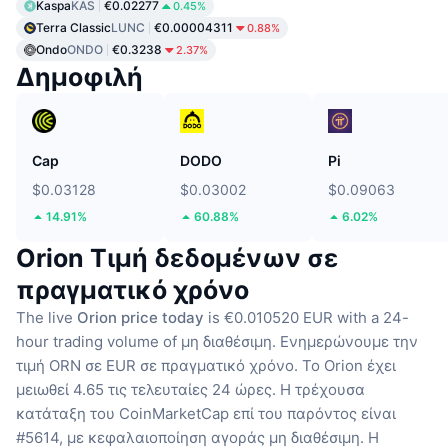
Kaspa
KAS
€0.02277
0.45%
Terra Classic
LUNC
€0.00004311
0.88%
Ondo
ONDO
€0.3238
2.37%
Δημοφιλή
Cap
DODO
Pi
$0.03128
$0.03002
$0.09063
14.91%
60.88%
6.02%
Orion Τιμή δεδομένων σε
πραγματικό χρόνο
The live
Orion price today
is €0.010520 EUR with a 24-
hour trading volume of μη διαθέσιμη.
Ενημερώνουμε την
τιμή ORN σε EUR σε πραγματικό χρόνο.
Το Orion έχει
μειωθεί 4.65 τις τελευταίες 24 ώρες.
Η τρέχουσα
κατάταξη του CoinMarketCap επί του παρόντος είναι
#5614, με κεφαλαιοποίηση αγοράς μη διαθέσιμη.
Η