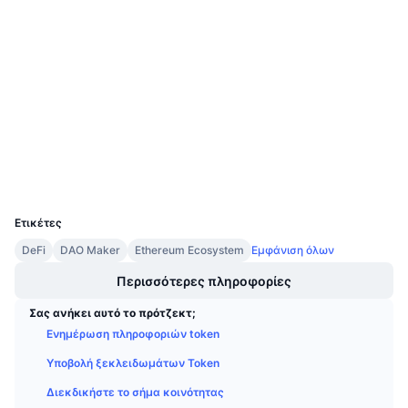
Κοινωνικά
Προσεχείς πωλήσεις
Επιτόκια χρηματοδότησης
Μάθετε και Κερδίστε
0x0258...C4434a
Συμβόλαια
3.9
Ημερολόγια
Αξιολόγηση (CertiK)
Audits
Ημερολόγιο ICO
Explorers
etherscan.io
Wallets
Ημερολόγιο Εκδηλώσεων
UCID
5631
Ετικέτες
DeFi
DAO Maker
Ethereum Ecosystem
Εμφάνιση όλων
Περισσότερες πληροφορίες
Σας ανήκει αυτό το πρότζεκτ;
Ενημέρωση πληροφοριών token
Υποβολή ξεκλειδωμάτων Token
Διεκδικήστε το σήμα κοινότητας