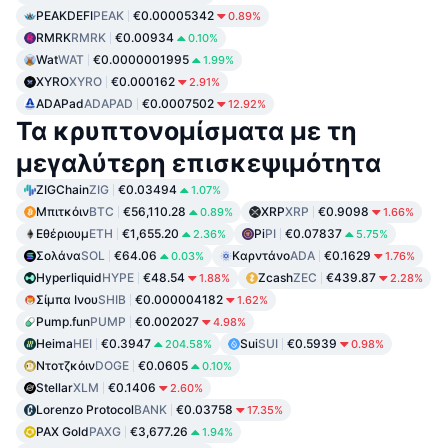
PEAKDEFI
PEAK
€0.00005342
0.89%
RMRK
RMRK
€0.00934
0.10%
Wat
WAT
€0.0000001995
1.99%
XYRO
XYRO
€0.000162
2.91%
ADAPad
ADAPAD
€0.0007502
12.92%
Τα κρυπτονομίσματα με τη
μεγαλύτερη επισκεψιμότητα
ZIGChain
ZIG
€0.03494
1.07%
Μπιτκόιν
BTC
€56,110.28
XRP
XRP
€0.9098
0.89%
1.66%
Εθέριουμ
ETH
€1,655.20
Pi
PI
€0.07837
2.36%
5.75%
Σολάνα
SOL
€64.06
Καρντάνο
ADA
€0.1629
0.03%
1.76%
Hyperliquid
HYPE
€48.54
Zcash
ZEC
€439.87
1.88%
2.28%
Σίμπα Ινου
SHIB
€0.000004182
1.62%
Pump.fun
PUMP
€0.002027
4.98%
Heima
HEI
€0.3947
Sui
SUI
€0.5939
204.58%
0.98%
Ντοτζκόιν
DOGE
€0.0605
0.10%
Stellar
XLM
€0.1406
2.60%
Lorenzo Protocol
BANK
€0.03758
17.35%
PAX Gold
PAXG
€3,677.26
1.94%