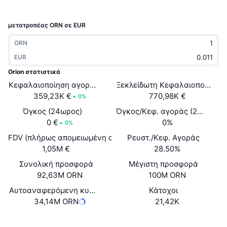
Δημοφιλή
Crypto ETFs
Εκμάθηση
CMC MCP
μετατροπέας ORN σε EUR
Νέο
Διαπραγματεύσιμα Αμοιβαία Κεφάλαια Μπιτκόιν
x402
Νέα
ORN
Κρυπτο
EUR
Διαπραγματεύσιμα Αμοιβαία Κεφάλαια Εθέριουμ
Academy
Orion στατιστικά
Πολιτική
Κεφαλαιοποίηση αγοράς
Ξεκλείδωτη Κεφαλαιοποίηση 
Τεχνική ανάλυση
Έρευνα
359,23K €
770,98K €
0%
Αθλητισμός
Όγκος (24ωρος)
Όγκος/Κεφ. αγοράς (24ώ)
RSI
Βίντεο
0 €
0%
0%
Οικονομικά
FDV (πλήρως απομειωμένη αξία)
Ρευστ./Κεφ. Αγοράς
MACD
Γλωσσάριο
1,05M €
28.50%
Τεχνολογία
Συνολική προσφορά
Μέγιστη προσφορά
Παράγωγα
Καμπάνιες
92,63M ORN
100M ORN
NFT
Αυτοαναφερόμενη κυκλοφορούσα προσφορά
Κάτοχοι
Επισκόπηση
Airdrop
34,14M ORN
21,42K
Συνολικά στατιστικά NFT
Εκκαθαρίσεις
Ανταμοιβές Diamonds
Ιστότοπος
Website
Whitepaper