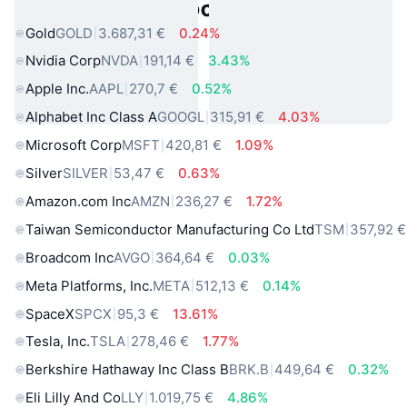
πραγματικού κόσμου
Gold
GOLD
3.687,31 €
0.24%
Nvidia Corp
NVDA
191,14 €
3.43%
Apple Inc.
AAPL
270,7 €
0.52%
Alphabet Inc Class A
GOOGL
315,91 €
4.03%
Microsoft Corp
MSFT
420,81 €
1.09%
Silver
SILVER
53,47 €
0.63%
Amazon.com Inc
AMZN
236,27 €
1.72%
Taiwan Semiconductor Manufacturing Co Ltd
TSM
357,92 €
Broadcom Inc
AVGO
364,64 €
0.03%
Meta Platforms, Inc.
META
512,13 €
0.14%
SpaceX
SPCX
95,3 €
13.61%
Tesla, Inc.
TSLA
278,46 €
1.77%
Berkshire Hathaway Inc Class B
BRK.B
449,64 €
0.32%
Eli Lilly And Co
LLY
1.019,75 €
4.86%