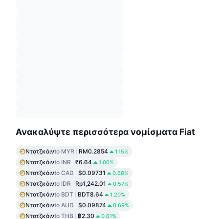
Ανακαλύψτε περισσότερα νομίσματα Fiat
Ντοτζκόιν
to MYR
RM0.2854
1.15%
Ντοτζκόιν
to INR
₹6.64
1.00%
Ντοτζκόιν
to CAD
$0.09731
0.68%
Ντοτζκόιν
to IDR
Rp1,242.01
0.57%
Ντοτζκόιν
to BDT
BDT8.64
1.20%
Ντοτζκόιν
to AUD
$0.09874
0.69%
Ντοτζκόιν
to THB
฿2.30
0.61%