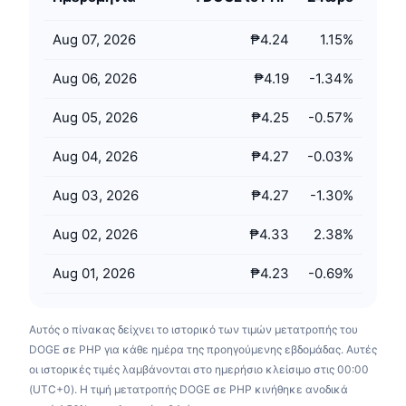
Προσεχείς πωλήσεις
Επιτόκια χρηματοδότησης
Μάθετε και Κερδίστε
Aug 07, 2026
₱4.24
1.15
%
Aug 06, 2026
₱4.19
-1.34
%
Ημερολόγια
Aug 05, 2026
₱4.25
-0.57
%
Ημερολόγιο ICO
Aug 04, 2026
₱4.27
-0.03
%
Ημερολόγιο Εκδηλώσεων
Aug 03, 2026
₱4.27
-1.30
%
Aug 02, 2026
₱4.33
2.38
%
Aug 01, 2026
₱4.23
-0.69
%
Αυτός ο πίνακας δείχνει το ιστορικό των τιμών μετατροπής του
DOGE σε PHP για κάθε ημέρα της προηγούμενης εβδομάδας. Αυτές
οι ιστορικές τιμές λαμβάνονται στο ημερήσιο κλείσιμο στις 00:00
(UTC+0). Η τιμή μετατροπής DOGE σε PHP κινήθηκε ανοδικά