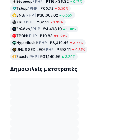
Εθέριουμ
/ PHP
₱116,436.82
0.17%
Τέδερ
/ PHP
₱60.72
0.30%
BNB
/ PHP
₱36,007.02
0.05%
XRP
/ PHP
₱62.21
1.35%
Σολάνα
/ PHP
₱4,498.19
1.30%
ΤΡΟΝ
/ PHP
₱19.88
0.21%
Hyperliquid
/ PHP
₱3,310.46
3.27%
UNUS SED LEO
/ PHP
₱593.11
0.31%
Zcash
/ PHP
₱31,140.96
3.29%
Δημοφιλείς μετατροπές