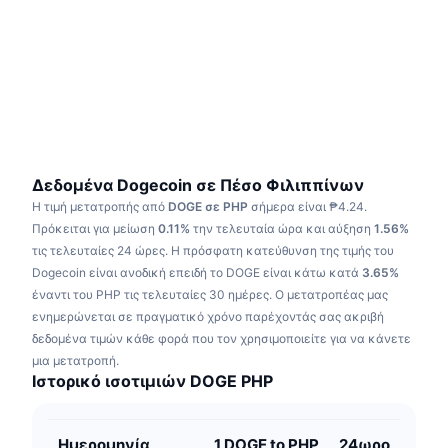
Δημοφιλή
Crypto ETFs
Εκμάθηση
CMC MCP
Νέο
Διαπραγματεύσιμα Αμοιβαία Κεφάλαια Μπιτκόιν
x402
Νέα
Κρυπτο
Διαπραγματεύσιμα Αμοιβαία Κεφάλαια Εθέριουμ
Academy
Πολιτική
Τεχνική ανάλυση
Έρευνα
Δεδομένα Dogecoin σε Πέσο Φιλιππίνων
Η τιμή μετατροπής από
DOGE σε PHP
σήμερα είναι ₱4.24.
Αθλητισμός
RSI
Βίντεο
Πρόκειται για μείωση
0.11%
την τελευταία ώρα και αύξηση
1.56%
τις τελευταίες 24 ώρες.
Η πρόσφατη κατεύθυνση της τιμής του
Οικονομικά
MACD
Dogecoin είναι ανοδική επειδή το DOGE είναι κάτω κατά
Γλωσσάριο
3.65%
έναντι του PHP τις τελευταίες 30 ημέρες.
Ο μετατροπέας μας
Τεχνολογία
ενημερώνεται σε πραγματικό χρόνο παρέχοντάς σας ακριβή
Παράγωγα
Καμπάνιες
δεδομένα τιμών κάθε φορά που τον χρησιμοποιείτε για να κάνετε
μια μετατροπή.
NFT
Ιστορικό ισοτιμιών DOGE PHP
Επισκόπηση
Airdrop
Συνολικά στατιστικά NFT
Εκκαθαρίσεις
Ανταμοιβές Diamonds
Ημερομηνία
1 DOGE to PHP
24ωρο