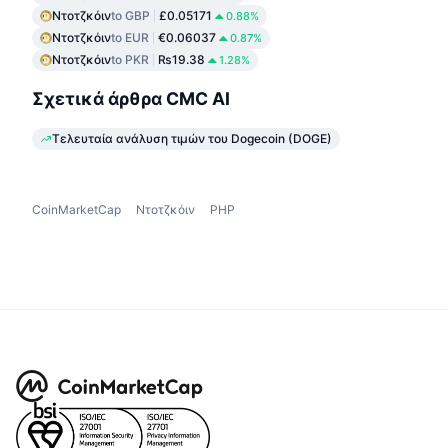
Ντοτζκόιν
to GBP
£0.05171
0.88%
Ντοτζκόιν
to EUR
€0.06037
0.87%
Ντοτζκόιν
to PKR
₨19.38
1.28%
Σχετικά άρθρα CMC AI
Τελευταία ανάλυση τιμών του Dogecoin (DOGE)
CoinMarketCap
Ντοτζκόιν
PHP