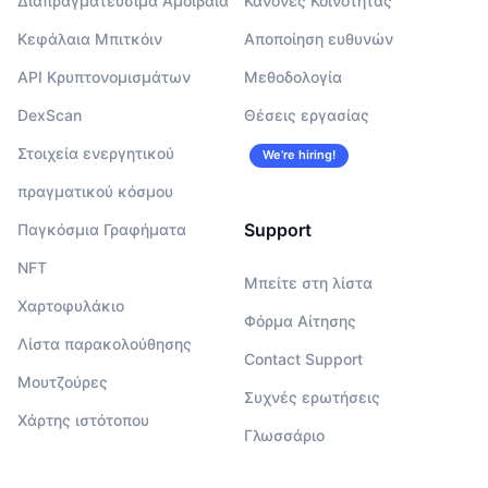
Διαπραγματεύσιμα Αμοιβαία
Κανόνες Κοινότητας
Κεφάλαια Μπιτκόιν
Αποποίηση ευθυνών
API Κρυπτονομισμάτων
Μεθοδολογία
DexScan
Θέσεις εργασίας
Στοιχεία ενεργητικού
We’re hiring!
πραγματικού κόσμου
Support
Παγκόσμια Γραφήματα
NFT
Μπείτε στη λίστα
Χαρτοφυλάκιο
Φόρμα Αίτησης
Λίστα παρακολούθησης
Contact Support
Μουτζούρες
Συχνές ερωτήσεις
Χάρτης ιστότοπου
Γλωσσάριο