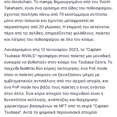
στο blockchain. Το manga, δημιουργημένο από τον Yoichi
Takahashi, είναι ένα ορόσημο στο είδος του ποδοσφαίρου,
έχοντας πουλήσει πάνω από 70 εκατομμύρια αντίτυπα
μόνο στην Ιαπωνία και έχοντας μεταφραστεί σε
περισσότερες από 20 γλώσσες. Η επιρροή του εκτείνεται
πέρα από τις σελίδες, επηρεάζοντας φιλάθλους, παίκτες
και λάτρεις του ποδοσφαίρου σε όλο τον κόσμο.
Λανσαρισμένο στις 12 Ιανουαρίου 2023, το "Captain
Tsubasa: RIVALS" προσφέρει στους παίκτες μια μοναδική
ευκαιρία να βυθιστούν στον κόσμο του Tsubasa Ozora. Το
παιχνίδι διαθέτει δύο κύριες λειτουργίες: ένα PvE mode
όπου οι παίκτες μπορούν να ξαναζήσουν μάχες με
εμβληματικούς αντιπάλους από την αρχική ιστορία, και
ένα PvP mode που βάζει τους παίκτες ο ένας ενάντια
στον άλλο. Ένα κύριο στοιχείο του παιχνιδιού είναι η
δυνατότητα συλλογής, ανάπτυξης και διαχείρισης
χαρακτήρων βασισμένων σε NFT από τη σειρά "Captain
Tsubasa". Αυτά τα ψηφιακά περιουσιακά στοιχεία