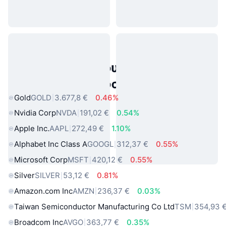
Δημοφιλή περιουσιακά στοιχεία
πραγματικού κόσμου
Gold
GOLD
3.677,8 €
0.46%
Nvidia Corp
NVDA
191,02 €
0.54%
Apple Inc.
AAPL
272,49 €
1.10%
Alphabet Inc Class A
GOOGL
312,37 €
0.55%
Microsoft Corp
MSFT
420,12 €
0.55%
Silver
SILVER
53,12 €
0.81%
Amazon.com Inc
AMZN
236,37 €
0.03%
Taiwan Semiconductor Manufacturing Co Ltd
TSM
354,93 
Broadcom Inc
AVGO
363,77 €
0.35%