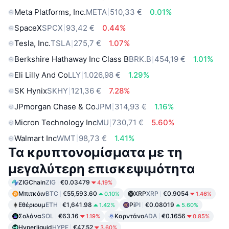
Meta Platforms, Inc.
META
510,33 €
0.01%
SpaceX
SPCX
93,42 €
0.44%
Tesla, Inc.
TSLA
275,7 €
1.07%
Berkshire Hathaway Inc Class B
BRK.B
454,19 €
1.01%
Eli Lilly And Co
LLY
1.026,98 €
1.29%
SK Hynix
SKHY
121,36 €
7.28%
JPmorgan Chase & Co
JPM
314,93 €
1.16%
Micron Technology Inc
MU
730,71 €
5.60%
Walmart Inc
WMT
98,73 €
1.41%
Τα κρυπτονομίσματα με τη
μεγαλύτερη επισκεψιμότητα
ZIGChain
ZIG
€0.03479
4.19%
Μπιτκόιν
BTC
€55,593.60
XRP
XRP
€0.9054
0.10%
1.46%
Εθέριουμ
ETH
€1,641.98
Pi
PI
€0.08019
1.42%
5.60%
Σολάνα
SOL
€63.16
Καρντάνο
ADA
€0.1656
1.19%
0.85%
Hyperliquid
HYPE
€47.52
3.60%