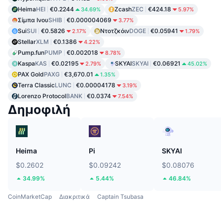
Heima
HEI
€0.2244
Zcash
ZEC
€424.18
34.69%
5.97%
Σίμπα Ινου
SHIB
€0.000004069
3.77%
Sui
SUI
€0.5826
Ντοτζκόιν
DOGE
€0.05941
2.17%
1.79%
Stellar
XLM
€0.1386
4.22%
Pump.fun
PUMP
€0.002018
8.78%
Kaspa
KAS
€0.02195
SKYAI
SKYAI
€0.06921
2.79%
45.02%
PAX Gold
PAXG
€3,670.01
1.35%
Terra Classic
LUNC
€0.00004178
3.19%
Lorenzo Protocol
BANK
€0.0374
7.54%
Δημοφιλή
Heima
Pi
SKYAI
$0.2602
$0.09242
$0.08076
34.99%
5.44%
46.84%
CoinMarketCap
Διακριτικά
Captain Tsubasa