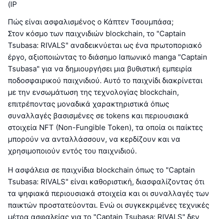
(IP
Πώς είναι ασφαλισμένος ο Κάπτεν Τσουμπάσα;
Στον κόσμο των παιχνιδιών blockchain, το "Captain
Tsubasa: RIVALS" αναδεικνύεται ως ένα πρωτοποριακό
έργο, αξιοποιώντας το διάσημο Ιαπωνικό manga "Captain
Tsubasa" για να δημιουργήσει μια βυθιστική εμπειρία
ποδοσφαιρικού παιχνιδιού. Αυτό το παιχνίδι διακρίνεται
με την ενσωμάτωση της τεχνολογίας blockchain,
επιτρέποντας μοναδικά χαρακτηριστικά όπως
συναλλαγές βασισμένες σε tokens και περιουσιακά
στοιχεία NFT (Non-Fungible Token), τα οποία οι παίκτες
μπορούν να ανταλλάσσουν, να κερδίζουν και να
χρησιμοποιούν εντός του παιχνιδιού.
Η ασφάλεια σε παιχνίδια blockchain όπως το "Captain
Tsubasa: RIVALS" είναι καθοριστική, διασφαλίζοντας ότι
τα ψηφιακά περιουσιακά στοιχεία και οι συναλλαγές των
παικτών προστατεύονται. Ενώ οι συγκεκριμένες τεχνικές
μέτρα ασφαλείας για το "Captain Tsubasa: RIVALS" δεν