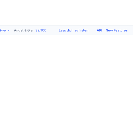
Lass dich auflisten
API
New Features
Gwei
Angst & Gier
:
39
/
100
Produkte
Unternehmen
Support
Soziale
Medien
Akademie
Über uns
Lass dich
X (Twitter)
Werben
Nutzungsbedingungen
auflisten
Community
CMC Labs
Datenschutzrichtlinien
Anfrageformular
Telegram
CMC Max
Cookie-
Kontakt-
Instagram
Top-Storys
Präferenzen
Support
Facebook
Bitcoin-
Cookie-
FAQ
Reddit
ETFs
Richtlinien
Wörterbuch