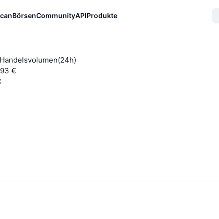
can
Börsen
Community
API
Produkte
-Handelsvolumen(24h)
,93 €
C