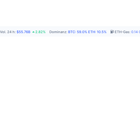
Vol. 24 h
:
$55.76B
2.82%
Dominanz
:
BTC
:
59.0%
ETH
:
10.5%
ETH-Gas
:
0.14