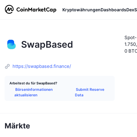
Kryptowährungen
Dashboards
DexS
Spot
SwapBased
1.750
0 BT
https://swapbased.finance/
Arbeitest du für SwapBased?
Börseninformationen
Submit Reserve
aktualisieren
Data
Märkte