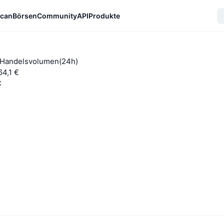
can
Börsen
Community
API
Produkte
-Handelsvolumen(24h)
64,1 €
C