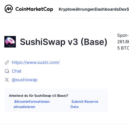
Kryptowährungen
Dashboards
DexS
Spot
SushiSwap v3 (Base)
261.8
5 BT
https://www.sushi.com/
Chat
@sushiswap
Arbeitest du für SushiSwap v3 (Base)?
Börseninformationen
Submit Reserve
aktualisieren
Data