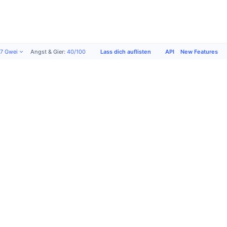
Lass dich auflisten
API
New Features
07
Gwei
Angst & Gier
:
40
/
100
Produkte
Unternehmen
Support
Soziale
Medien
Akademie
Über uns
Lass dich
X (Twitter)
Werben
Nutzungsbedingungen
auflisten
Community
CMC Labs
Datenschutzrichtlinien
Anfrageformular
Telegram
CMC Max
Cookie-
Kontakt-
Instagram
Top-Storys
Präferenzen
Support
Facebook
Bitcoin-
Cookie-
FAQ
Reddit
ETFs
Richtlinien
Wörterbuch