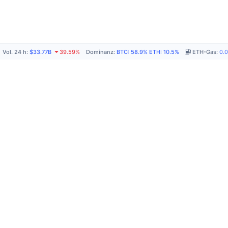
Vol. 24 h
:
$33.77B
39.59%
Dominanz
:
BTC
:
58.9%
ETH
:
10.5%
ETH-Gas
:
0.