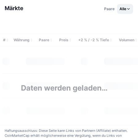
Im Trend
Krypto-ETFs
Märkte
Paare
Alle
Lernen
CMC MCP
Neu
Bitcoin-ETFs
x402
News
Krypto
Ethereum-ETFs
Akademie
#
Währung
Paare
Preis
+2 % / -2 % Tiefe
Volumen
Politik
Technische Analyse
Forschung/Recherche
Sport
RSI
Videos
Finanzen
MACD
Wörterbuch
Daten werden geladen…
Technologie
Derivate
Kampagnen
NFT
Überblick
Airdrops
NFT-Statistiken insgesamt
Haftungsausschluss: Diese Seite kann Links von Partnern (Affiliate) enthalten.
Liquidationen
Diamant-Prämien
CoinMarketCap erhält möglicherweise eine Vergütung, wenn du Links von