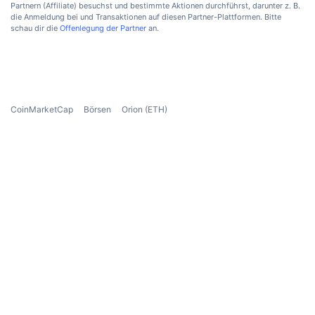
Partnern (Affiliate) besuchst und bestimmte Aktionen durchführst, darunter z. B.
Anstehende Verkäufe
die Anmeldung bei und Transaktionen auf diesen Partner-Plattformen. Bitte
Finanzierungsraten
Lernen und verdienen
schau dir die
Offenlegung der Partner
an.
Kalender
ICO-Kalender
CoinMarketCap
Börsen
Orion (ETH)
Ereigniskalender