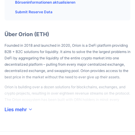
Top-Händler
Artikel
Börsenzuflüsse/-abflüsse
Börseninformationen aktualisieren
DEX API
Umrechner
Ranglisten
Spot
Submit Reserve Data
Stimmung
Unternehmen
Newsletter
Indikatoren
Im Trend
Derivate
Preise
CMC Launch
Über Orion (ETH)
Demnächst
Angst-und-Gier-Index.
Founded in 2018 and launched in 2020, Orion is a DeFi platform providing
Ressourcen
CMC Labs
Zuletzt hinzugefügt
Altcoin-Saison-Index
B2B + B2C solutions for liquidity. It aims to solve the the largest problems in
DeFi by aggregating the liquidity of the entire crypto market into one
CMC Max
Gewinner & Verlierer
Indikatoren für den Marktzyklus
decentralized platform – pulling from every major centralized exchange,
Dokumentation
decentralized exchange, and swapping pool. Orion provides access to the
Top-Storys
best price in the market without the need to ever give up their assets.
Am häufigsten aufgerufen
Bitcoin-Dominanz
FAQ
Orion is building over a dozen solutions for blockchains, exchanges, and
Telegram-Bot
Stimmung der Community
CoinMarketCap 20 Index
crypto projects, resulting in over eighteen revenue streams on the protocol.
The Orion ecosystem has been built with ORN holders in mind: every
KI-Integrationen
Werben
transaction across the multiple solutions on the protocol adds to Daily
Chain-Ranking
CoinMarketCap 100 Index
Lies mehr
Protocol Volume, bringing lucrative rewards to its stakers.
CMC Agenten-Hub
Orion seeks to solve the fragmentation of crypto markets, NFTs
Prognosemärkte
ETF-Kapitalflüsse
Website-Widgets
marketplaces, and assets from traditional finance by eventually
Fähigkeiten-Marktplatz
aggregating them into one place: Orion Terminal.