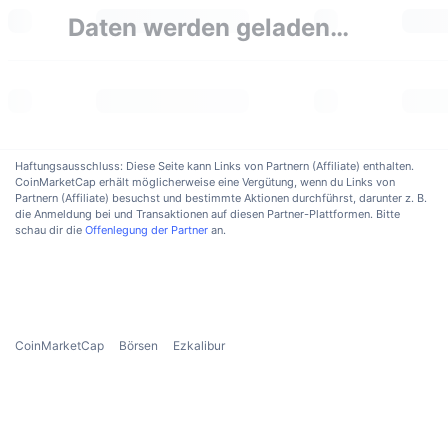
Im Trend
Krypto-ETFs
Daten werden geladen…
Lernen
CMC MCP
Neu
Bitcoin-ETFs
x402
News
Krypto
Ethereum-ETFs
Akademie
Politik
Haftungsausschluss: Diese Seite kann Links von Partnern (Affiliate) enthalten.
Technische Analyse
Forschung/Recherche
CoinMarketCap erhält möglicherweise eine Vergütung, wenn du Links von
Partnern (Affiliate) besuchst und bestimmte Aktionen durchführst, darunter z. B.
Sport
die Anmeldung bei und Transaktionen auf diesen Partner-Plattformen. Bitte
RSI
Videos
schau dir die
Offenlegung der Partner
an.
Finanzen
MACD
Wörterbuch
Technologie
Derivate
Kampagnen
CoinMarketCap
Börsen
Ezkalibur
NFT
Überblick
Airdrops
NFT-Statistiken insgesamt
Liquidationen
Diamant-Prämien