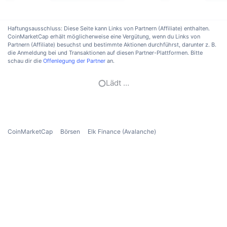
Anstehende Verkäufe
Finanzierungsraten
Lernen und verdienen
Haftungsausschluss: Diese Seite kann Links von Partnern (Affiliate) enthalten.
CoinMarketCap erhält möglicherweise eine Vergütung, wenn du Links von
Partnern (Affiliate) besuchst und bestimmte Aktionen durchführst, darunter z. B.
Kalender
die Anmeldung bei und Transaktionen auf diesen Partner-Plattformen. Bitte
schau dir die
Offenlegung der Partner
an.
ICO-Kalender
Lädt …
Ereigniskalender
CoinMarketCap
Börsen
Elk Finance (Avalanche)