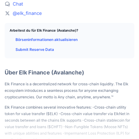
Top-Händler
Artikel
Börsenzuflüsse/-abflüsse
DEX API
Umrechner
Chat
Ranglisten
Spot
@elk_finance
Stimmung
Unternehmen
Newsletter
Indikatoren
Im Trend
Derivate
Arbeitest du für Elk Finance (Avalanche)?
Preise
CMC Launch
Demnächst
Angst-und-Gier-Index.
Börseninformationen aktualisieren
Ressourcen
CMC Labs
Submit Reserve Data
Zuletzt hinzugefügt
Altcoin-Saison-Index
CMC Max
Gewinner & Verlierer
Indikatoren für den Marktzyklus
Dokumentation
Über Elk Finance (Avalanche)
Top-Storys
Am häufigsten aufgerufen
Bitcoin-Dominanz
Elk Finance is a decentralized network for cross-chain liquidity. The Elk
FAQ
ecosystem introduces a seamless process for anyone exchanging
Telegram-Bot
Stimmung der Community
CoinMarketCap 20 Index
cryptocurrencies. Our motto is Any chain, anytime, anywhere.™
KI-Integrationen
Elk Finance combines several innovative features: -Cross-chain utility
Werben
Chain-Ranking
CoinMarketCap 100 Index
token for value transfer ($ELK) -Cross-chain value transfer via ElkNet in
CMC Agenten-Hub
seconds between all the chains Elk supports -Cross-chain stablecoin for
value transfer and loans ($CHFT) -Non-Fungible Tokens (Moose NFTs)
Prognosemärkte
ETF-Kapitalflüsse
Website-Widgets
with unique abilities and features -Impermanent Loss Protection (ILP) for
Fähigkeiten-Marktplatz