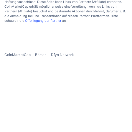
Haftungsausschluss: Diese Seite kann Links von Partnern (Affiliate) enthalten.
Anstehende Verkäufe
CoinMarketCap erhält möglicherweise eine Vergütung, wenn du Links von
Finanzierungsraten
Lernen und verdienen
Partnern (Affiliate) besuchst und bestimmte Aktionen durchführst, darunter z. B.
die Anmeldung bei und Transaktionen auf diesen Partner-Plattformen. Bitte
schau dir die
Offenlegung der Partner
an.
Kalender
ICO-Kalender
CoinMarketCap
Börsen
Dfyn Network
Ereigniskalender