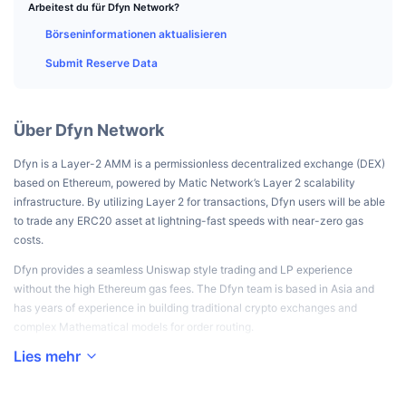
Top-Händler
Artikel
Börsenzuflüsse/-abflüsse
Arbeitest du für Dfyn Network?
DEX API
Umrechner
Ranglisten
Spot
Börseninformationen aktualisieren
Stimmung
Unternehmen
Newsletter
Indikatoren
Im Trend
Derivate
Submit Reserve Data
Preise
CMC Launch
Demnächst
Angst-und-Gier-Index.
Über Dfyn Network
Ressourcen
CMC Labs
Zuletzt hinzugefügt
Altcoin-Saison-Index
Dfyn is a Layer-2 AMM is a permissionless decentralized exchange (DEX)
based on Ethereum, powered by Matic Network’s Layer 2 scalability
CMC Max
Gewinner & Verlierer
Indikatoren für den Marktzyklus
infrastructure. By utilizing Layer 2 for transactions, Dfyn users will be able
Dokumentation
to trade any ERC20 asset at lightning-fast speeds with near-zero gas
Top-Storys
Am häufigsten aufgerufen
Bitcoin-Dominanz
costs.
FAQ
Dfyn provides a seamless Uniswap style trading and LP experience
Telegram-Bot
Stimmung der Community
CoinMarketCap 20 Index
without the high Ethereum gas fees. The Dfyn team is based in Asia and
KI-Integrationen
has years of experience in building traditional crypto exchanges and
Werben
Chain-Ranking
CoinMarketCap 100 Index
complex Mathematical models for order routing.
CMC Agenten-Hub
Lies mehr
The next iteration of Dfyn will be cross chain trades.
Prognosemärkte
ETF-Kapitalflüsse
Website-Widgets
Fähigkeiten-Marktplatz