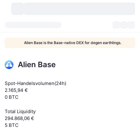
Kryptowährungen
Dashboards
Kryptowährungen
Alien Base is the Base-native DEX for degen earthlings.
DexScan
Märkte
Rangliste
Alien Base
Signale
Börsen
Kategorien
New
Marktübersicht
Im Trend
Community
Historische Momentaufnahmen
Spot-Markt
Zentralisierte Börsen
Spot-Handelsvolumen(24h)
2.165,94 €
Neu
Feeds
API
Token-Freischaltungen
0 BTC
Anzahl der Kryptowährungen
Spot
Gewinner
Total Liquidity
Themen
Yields
Produkte
Bitcoin Schatzkammern
Derivate
API
294.868,06 €
5 BTC
Meme Explorer
Lives
Reale Vermögenswerte
BNB Schatzkammern
Produkte
Krypto-API
Dezentrale Börsen