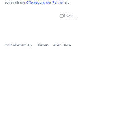
schau dir die
Offenlegung der Partner
an.
Anstehende Verkäufe
Finanzierungsraten
Lernen und verdienen
Lädt …
Kalender
ICO-Kalender
CoinMarketCap
Börsen
Alien Base
Ereigniskalender