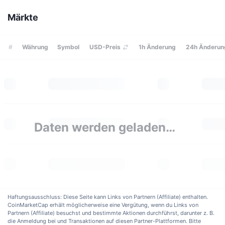
Im Trend
Krypto-ETFs
Mehr erfahren
Märkte
Lernen
CMC MCP
Neu
Bitcoin-ETFs
x402
News
#
Währung
Symbol
USD-Preis
1h
Änderung
24h
Änderun
Krypto
Ethereum-ETFs
Akademie
Politik
Technische Analyse
Forschung/Recherche
Sport
RSI
Videos
Daten werden geladen…
Finanzen
MACD
Wörterbuch
Technologie
Derivate
Kampagnen
NFT
Überblick
Airdrops
Haftungsausschluss: Diese Seite kann Links von Partnern (Affiliate) enthalten.
CoinMarketCap erhält möglicherweise eine Vergütung, wenn du Links von
NFT-Statistiken insgesamt
Partnern (Affiliate) besuchst und bestimmte Aktionen durchführst, darunter z. B.
Liquidationen
Diamant-Prämien
die Anmeldung bei und Transaktionen auf diesen Partner-Plattformen. Bitte