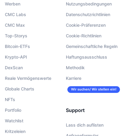
Werben
Nutzungsbedingungen
CMC Labs
Datenschutzrichtlinien
CMC Max
Cookie-Präferenzen
Top-Storys
Cookie-Richtlinien
Bitcoin-ETFs
Gemeinschaftliche Regeln
Krypto-API
Haftungsausschluss
DexScan
Methodik
Reale Vermögenswerte
Karriere
Globale Charts
Wir suchen/ Wir stellen ein!
NFTs
Support
Portfolio
Watchlist
Lass dich auflisten
Kritzeleien
Anfrageformular