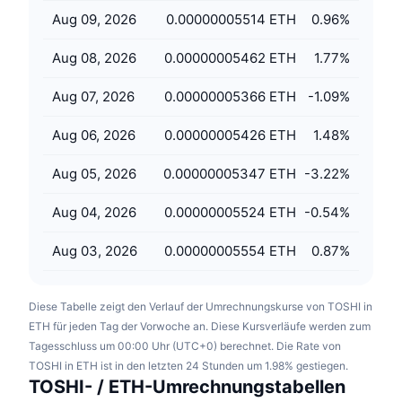
Anstehende Verkäufe
Aug 09, 2026
0.00000005514 ETH
0.96
%
Finanzierungsraten
Lernen und verdienen
Aug 08, 2026
0.00000005462 ETH
1.77
%
Kalender
Aug 07, 2026
0.00000005366 ETH
-1.09
%
ICO-Kalender
Aug 06, 2026
0.00000005426 ETH
1.48
%
Ereigniskalender
Aug 05, 2026
0.00000005347 ETH
-3.22
%
Aug 04, 2026
0.00000005524 ETH
-0.54
%
Aug 03, 2026
0.00000005554 ETH
0.87
%
Diese Tabelle zeigt den Verlauf der Umrechnungskurse von TOSHI in
ETH für jeden Tag der Vorwoche an. Diese Kursverläufe werden zum
Tagesschluss um 00:00 Uhr (UTC+0) berechnet. Die Rate von
TOSHI in ETH ist in den letzten 24 Stunden um 1.98% gestiegen.
TOSHI- / ETH-Umrechnungstabellen