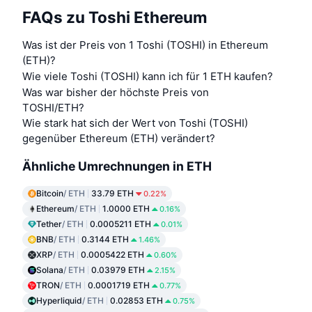
FAQs zu Toshi Ethereum
Was ist der Preis von 1 Toshi (TOSHI) in Ethereum
(ETH)?
Wie viele Toshi (TOSHI) kann ich für 1 ETH kaufen?
Was war bisher der höchste Preis von
TOSHI/ETH?
Wie stark hat sich der Wert von Toshi (TOSHI)
gegenüber Ethereum (ETH) verändert?
Ähnliche Umrechnungen in ETH
Bitcoin
/ ETH
33.79 ETH
0.22%
Ethereum
/ ETH
1.0000 ETH
0.16%
Tether
/ ETH
0.0005211 ETH
0.01%
BNB
/ ETH
0.3144 ETH
1.46%
XRP
/ ETH
0.0005422 ETH
0.60%
Solana
/ ETH
0.03979 ETH
2.15%
TRON
/ ETH
0.0001719 ETH
0.77%
Hyperliquid
/ ETH
0.02853 ETH
0.75%