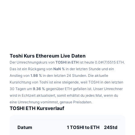
Im Trend
Krypto-ETFs
Lernen
CMC MCP
Neu
Bitcoin-ETFs
x402
News
Krypto
Ethereum-ETFs
Akademie
Politik
Technische Analyse
Forschung/Recherche
Toshi Kurs Ethereum Live Daten
Der Umrechnungskurs von
TOSHI in ETH
ist heute 0.0#(7)5515 ETH.
Sport
RSI
Videos
Das ist ein Rückgang von
NaN %
in der letzten Stunde und ein
Anstieg von
1.98 %
in den letzten 24 Stunden.
Die aktuelle
Finanzen
MACD
Kursrichtung von Toshi ist eine steigende, weil TOSHI in den letzten
Wörterbuch
30 Tagen um
9.36 %
gegenüber ETH gefallen ist.
Unser Umrechner
Technologie
wird in Echtzeit aktualisiert, somit erhältst du jedes Mal, wenn du
Derivate
Kampagnen
eine Umrechnung vornimmst, genaue Preisdaten.
TOSHI ETH Kursverlauf
NFT
Überblick
Airdrops
NFT-Statistiken insgesamt
Datum
1 TOSHI to ETH
24Std
Liquidationen
Diamant-Prämien