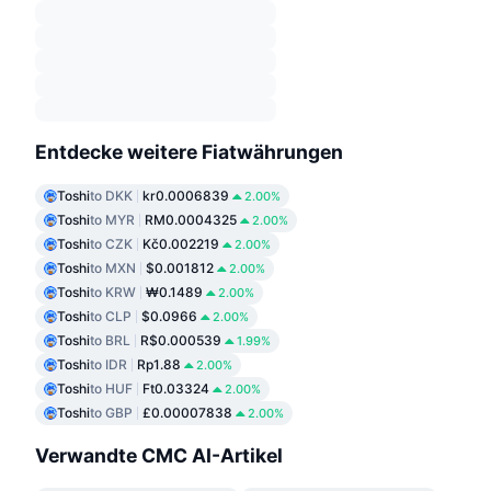
Entdecke weitere Fiatwährungen
Toshi
to DKK
kr0.0006839
2.00%
Toshi
to MYR
RM0.0004325
2.00%
Toshi
to CZK
Kč0.002219
2.00%
Toshi
to MXN
$0.001812
2.00%
Toshi
to KRW
₩0.1489
2.00%
Toshi
to CLP
$0.0966
2.00%
Toshi
to BRL
R$0.000539
1.99%
Toshi
to IDR
Rp1.88
2.00%
Toshi
to HUF
Ft0.03324
2.00%
Toshi
to GBP
£0.00007838
2.00%
Verwandte CMC AI-Artikel