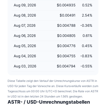
Anstehende Verkäufe
Aug 09, 2026
$0.004935
0.52
%
Finanzierungsraten
Lernen und verdienen
Aug 08, 2026
$0.00491
2.54
%
Kalender
Aug 07, 2026
$0.004788
-0.36
%
ICO-Kalender
Aug 06, 2026
$0.004805
0.61
%
Ereigniskalender
Aug 05, 2026
$0.004776
0.45
%
Aug 04, 2026
$0.004755
-0.83
%
Aug 03, 2026
$0.004794
-0.55
%
Diese Tabelle zeigt den Verlauf der Umrechnungskurse von ASTR in
USD für jeden Tag der Vorwoche an. Diese Kursverläufe werden zum
Tagesschluss um 00:00 Uhr (UTC+0) berechnet. Die Rate von ASTR
in USD ist in den letzten 24 Stunden um 1.56% gestiegen.
ASTR- / USD-Umrechnungstabellen