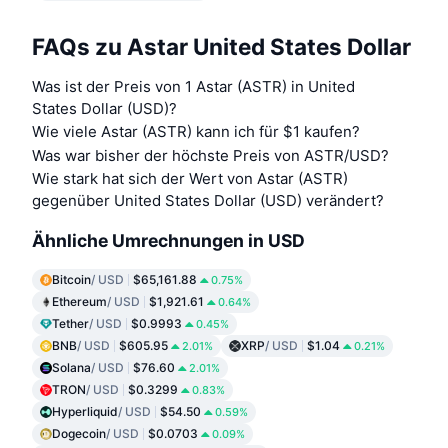
FAQs zu Astar United States Dollar
Was ist der Preis von 1 Astar (ASTR) in United
States Dollar (USD)?
Wie viele Astar (ASTR) kann ich für $1 kaufen?
Was war bisher der höchste Preis von ASTR/USD?
Wie stark hat sich der Wert von Astar (ASTR)
gegenüber United States Dollar (USD) verändert?
Ähnliche Umrechnungen in USD
Bitcoin
/ USD
$65,161.88
0.75%
Ethereum
/ USD
$1,921.61
0.64%
Tether
/ USD
$0.9993
0.45%
BNB
/ USD
$605.95
XRP
/ USD
$1.04
2.01%
0.21%
Solana
/ USD
$76.60
2.01%
TRON
/ USD
$0.3299
0.83%
Hyperliquid
/ USD
$54.50
0.59%
Dogecoin
/ USD
$0.0703
0.09%