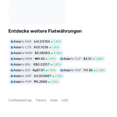
Entdecke weitere Fiatwährungen
Astar
to DKK
kr0.03194
1.91%
Astar
to CZK
Kč0.1036
1.91%
Astar
to MXN
$0.08583
3.36%
Astar
to KRW
₩6.95
Astar
to CLP
$4.51
1.91%
1.88%
Astar
to BRL
R$0.02517
1.91%
Astar
to IDR
Rp87.91
Astar
to HUF
Ft1.56
1.91%
2.49%
Astar
to GBP
£0.003667
2.10%
Astar
to PHP
₱0.2998
1.91%
CoinMarketCap
Tokens
Astar
USD