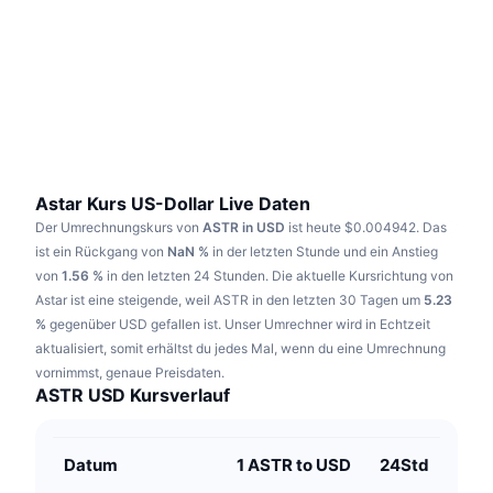
Im Trend
Krypto-ETFs
Lernen
CMC MCP
Neu
Bitcoin-ETFs
x402
News
Krypto
Ethereum-ETFs
Akademie
Politik
Technische Analyse
Forschung/Recherche
Astar Kurs US-Dollar Live Daten
Der Umrechnungskurs von
ASTR in USD
ist heute $0.004942.
Das
Sport
RSI
Videos
ist ein Rückgang von
NaN %
in der letzten Stunde und ein Anstieg
von
1.56 %
in den letzten 24 Stunden.
Die aktuelle Kursrichtung von
Finanzen
MACD
Astar ist eine steigende, weil ASTR in den letzten 30 Tagen um
Wörterbuch
5.23
%
gegenüber USD gefallen ist.
Unser Umrechner wird in Echtzeit
Technologie
aktualisiert, somit erhältst du jedes Mal, wenn du eine Umrechnung
Derivate
Kampagnen
vornimmst, genaue Preisdaten.
ASTR USD Kursverlauf
NFT
Überblick
Airdrops
NFT-Statistiken insgesamt
Datum
1 ASTR to USD
24Std
Liquidationen
Diamant-Prämien