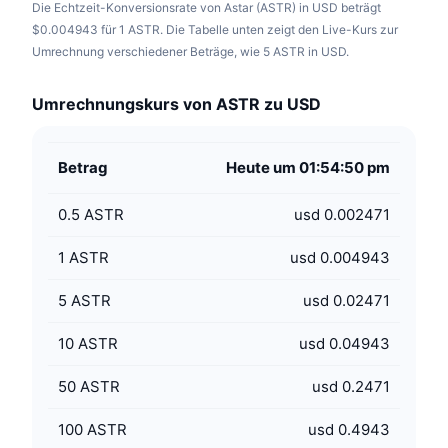
Die Echtzeit-Konversionsrate von Astar (ASTR) in USD beträgt
$0.004943 für 1 ASTR. Die Tabelle unten zeigt den Live-Kurs zur
Umrechnung verschiedener Beträge, wie 5 ASTR in USD.
Umrechnungskurs von ASTR zu USD
Betrag
Heute um 01:54:50 pm
0.5
ASTR
usd 0.002471
1
ASTR
usd 0.004943
5
ASTR
usd 0.02471
10
ASTR
usd 0.04943
50
ASTR
usd 0.2471
100
ASTR
usd 0.4943