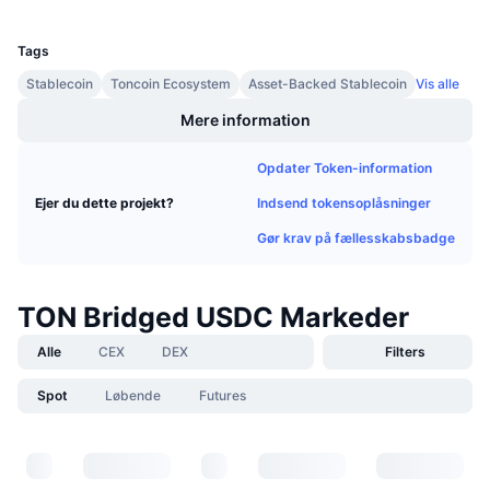
UCID
Kommende salg
28290
Finansieringsrenter
Lær og tjen
Tags
Stablecoin
Toncoin Ecosystem
Asset-Backed Stablecoin
Vis alle
Kalendere
Mere information
ICO-kalender
Opdater Token-information
Indsend tokensoplåsninger
Ejer du dette projekt?
Begivenhedskalender
Gør krav på fællesskabsbadge
TON Bridged USDC Markeder
Alle
CEX
DEX
Filters
Spot
Løbende
Futures