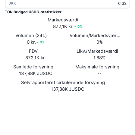
DKK
Populære
Krypto-ETF'er
Learn
CMC MCP
TON Bridged USDC-statistikker
Ny
Markedsværdi
Bitcoin ETF'er
x402
Nyheder
872,1K kr.
0%
Krypto
Ethereum ETF'er
Volumen (24t.)
Volumen/Markedsværdi (24 ti
Academy
0 kr.
0%
0%
Politik
FDV
Likv./Markedsværdi
Teknisk analyse
Undersøgelser
872,1K kr.
1.88%
Sport
Samlede forsyning
Maksimale forsyning
RSI
Videoer
137,88K JUSDC
--
Finans
MACD
Selvrapporteret cirkulerende forsyning
Ordforklaring
137,88K JUSDC
Teknologi
Hjemmeside
Website
Derivativer
Kampagner
Kontrakter
EQB-MP...UA3728
NFT
tonviewer.com
Oversigt
Airdrops
Explorers
Samlet NFT-statistikker
Likvidationer
Diamant-belønninger
Wallets