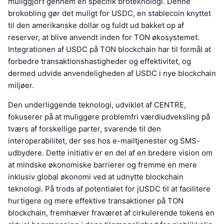
muliggjort gennem en specifik broteknologi. Denne
brokobling gør det muligt for USDC, en stablecoin knyttet
til den amerikanske dollar og fuldt ud bakket op af
reserver, at blive anvendt inden for TON økosystemet.
Integrationen af USDC på TON blockchain har til formål at
forbedre transaktionshastigheder og effektivitet, og
dermed udvide anvendeligheden af USDC i nye blockchain
miljøer.
Den underliggende teknologi, udviklet af CENTRE,
fokuserer på at muliggøre problemfri værdiudveksling på
tværs af forskellige parter, svarende til den
interoperabilitet, der ses hos e-mailtjenester og SMS-
udbydere. Dette initiativ er en del af en bredere vision om
at mindske økonomiske barrierer og fremme en mere
inklusiv global økonomi ved at udnytte blockchain
teknologi. På trods af potentialet for jUSDC til at facilitere
hurtigere og mere effektive transaktioner på TON
blockchain, fremhæver fraværet af cirkulerende tokens en