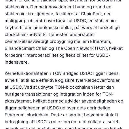
stablecoins. Denne innovation er i bund og grund en
stablecoin-bro-tjeneste, faciliteret af ChainPort, der
muliggør problemfri overførsel af USDC, en stablecoin
knyttet til den amerikanske dollar, på tværs af forskellige
blockchain-netværk. Tjenesten understøtter
bemærkelsesværdigt brobygning mellem Ethereum,
Binance Smart Chain og The Open Network (TON), hvilket
forbedrer interoperabilitet og fleksibilitet for USDC-
indehavere.
Kernefunktionaliteten i TON Bridged USDC ligger i dens
evne til at tillade effektive og sikre tværkædeoverførsler
af USDC. Ved at udnytte TON-blockchainen letter den
hurtigere transaktioner og integration inden for TON-
økosystemet, hvilket dermed udvider anvendeligheden og
tilgængeligheden af USDC ud over dets oprindelige
Ethereum-blockchain. Dette er særligt betydningsfuldt i
betragtning af USDC's rolle som en fuldt collateraliseret
amerikansk dollar stablecoin, som fungerer som en kritisk