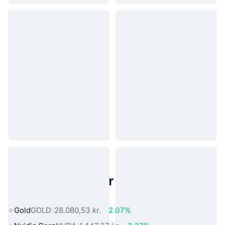
Populære aktiver fra den virkelige
verden
Gold
GOLD
28.080,53 kr.
2.07%