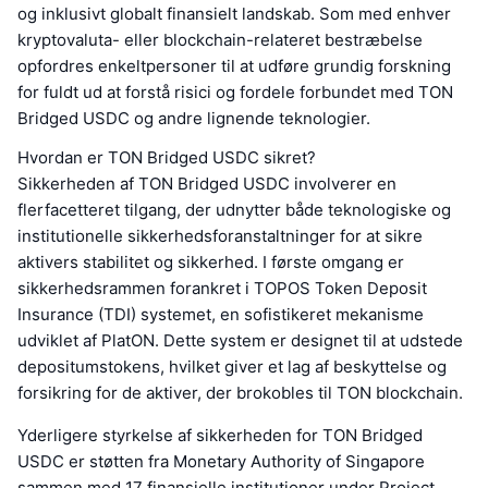
og inklusivt globalt finansielt landskab. Som med enhver
kryptovaluta- eller blockchain-relateret bestræbelse
opfordres enkeltpersoner til at udføre grundig forskning
for fuldt ud at forstå risici og fordele forbundet med TON
Bridged USDC og andre lignende teknologier.
Hvordan er TON Bridged USDC sikret?
Sikkerheden af TON Bridged USDC involverer en
flerfacetteret tilgang, der udnytter både teknologiske og
institutionelle sikkerhedsforanstaltninger for at sikre
aktivers stabilitet og sikkerhed. I første omgang er
sikkerhedsrammen forankret i TOPOS Token Deposit
Insurance (TDI) systemet, en sofistikeret mekanisme
udviklet af PlatON. Dette system er designet til at udstede
depositumstokens, hvilket giver et lag af beskyttelse og
forsikring for de aktiver, der brokobles til TON blockchain.
Yderligere styrkelse af sikkerheden for TON Bridged
USDC er støtten fra Monetary Authority of Singapore
sammen med 17 finansielle institutioner under Project