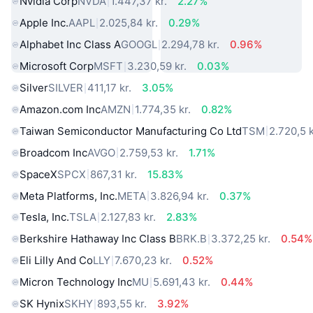
Nvidia Corp
NVDA
1.447,37 kr.
2.27%
Apple Inc.
AAPL
2.025,84 kr.
0.29%
Alphabet Inc Class A
GOOGL
2.294,78 kr.
0.96%
Microsoft Corp
MSFT
3.230,59 kr.
0.03%
Silver
SILVER
411,17 kr.
3.05%
Amazon.com Inc
AMZN
1.774,35 kr.
0.82%
Taiwan Semiconductor Manufacturing Co Ltd
TSM
2.720,5 k
Broadcom Inc
AVGO
2.759,53 kr.
1.71%
SpaceX
SPCX
867,31 kr.
15.83%
Meta Platforms, Inc.
META
3.826,94 kr.
0.37%
Tesla, Inc.
TSLA
2.127,83 kr.
2.83%
Berkshire Hathaway Inc Class B
BRK.B
3.372,25 kr.
0.54%
Eli Lilly And Co
LLY
7.670,23 kr.
0.52%
Micron Technology Inc
MU
5.691,43 kr.
0.44%
SK Hynix
SKHY
893,55 kr.
3.92%