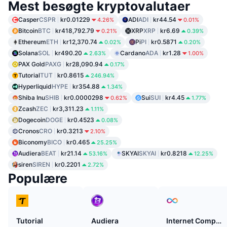
Mest besøgte kryptovalutaer
Casper
CSPR
kr0.01229
ADI
ADI
kr44.54
4.26%
0.01%
Bitcoin
BTC
kr418,792.79
XRP
XRP
kr6.69
0.21%
0.39%
Ethereum
ETH
kr12,370.74
Pi
PI
kr0.5871
0.02%
0.20%
Solana
SOL
kr490.20
Cardano
ADA
kr1.28
2.63%
1.00%
PAX Gold
PAXG
kr28,090.94
0.17%
Tutorial
TUT
kr0.8615
246.94%
Hyperliquid
HYPE
kr354.88
1.34%
Shiba Inu
SHIB
kr0.0000298
Sui
SUI
kr4.45
0.62%
1.77%
Zcash
ZEC
kr3,311.23
1.11%
Dogecoin
DOGE
kr0.4523
0.08%
Cronos
CRO
kr0.3213
2.10%
Biconomy
BICO
kr0.465
25.25%
Audiera
BEAT
kr21.14
SKYAI
SKYAI
kr0.8218
53.16%
12.25%
siren
SIREN
kr0.2201
2.72%
Populære
Tutorial
Audiera
Internet Computer