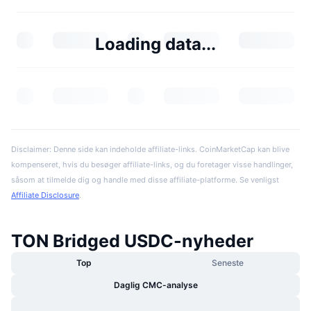
Loading data...
Disclaimer: Denne side kan indeholde affiliate-links. CoinMarketCap kan blive
kompenseret, hvis du besøger affiliate-links, og du foretager visse handlinger,
såsom at tilmelde dig og handle med disse affiliate-platforme. Se venligst
Affiliate Disclosure
.
TON Bridged USDC-nyheder
Top
Seneste
Daglig CMC-analyse