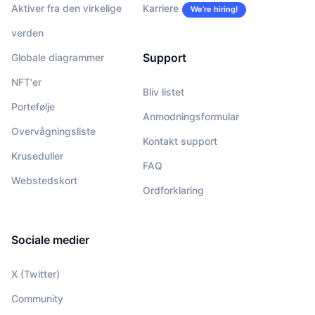
Aktiver fra den virkelige
Karriere
We’re hiring!
verden
Support
Globale diagrammer
NFT'er
Bliv listet
Portefølje
Anmodningsformular
Overvågningsliste
Kontakt support
Kruseduller
FAQ
Webstedskort
Ordforklaring
Sociale medier
X (Twitter)
Community