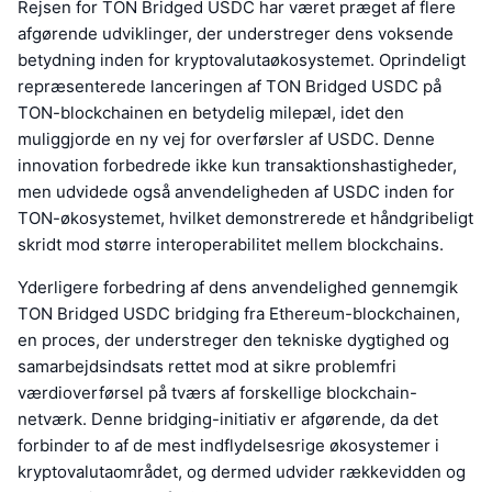
Rejsen for TON Bridged USDC har været præget af flere
afgørende udviklinger, der understreger dens voksende
betydning inden for kryptovalutaøkosystemet. Oprindeligt
repræsenterede lanceringen af TON Bridged USDC på
TON-blockchainen en betydelig milepæl, idet den
muliggjorde en ny vej for overførsler af USDC. Denne
innovation forbedrede ikke kun transaktionshastigheder,
men udvidede også anvendeligheden af USDC inden for
TON-økosystemet, hvilket demonstrerede et håndgribeligt
skridt mod større interoperabilitet mellem blockchains.
Yderligere forbedring af dens anvendelighed gennemgik
TON Bridged USDC bridging fra Ethereum-blockchainen,
en proces, der understreger den tekniske dygtighed og
samarbejdsindsats rettet mod at sikre problemfri
værdioverførsel på tværs af forskellige blockchain-
netværk. Denne bridging-initiativ er afgørende, da det
forbinder to af de mest indflydelsesrige økosystemer i
kryptovalutaområdet, og dermed udvider rækkevidden og