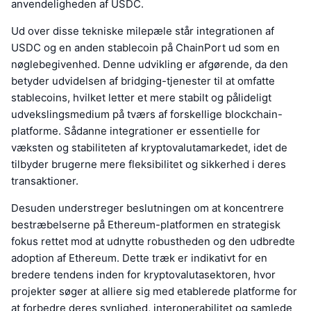
anvendeligheden af USDC.
Ud over disse tekniske milepæle står integrationen af
USDC og en anden stablecoin på ChainPort ud som en
nøglebegivenhed. Denne udvikling er afgørende, da den
betyder udvidelsen af bridging-tjenester til at omfatte
stablecoins, hvilket letter et mere stabilt og pålideligt
udvekslingsmedium på tværs af forskellige blockchain-
platforme. Sådanne integrationer er essentielle for
væksten og stabiliteten af kryptovalutamarkedet, idet de
tilbyder brugerne mere fleksibilitet og sikkerhed i deres
transaktioner.
Desuden understreger beslutningen om at koncentrere
bestræbelserne på Ethereum-platformen en strategisk
fokus rettet mod at udnytte robustheden og den udbredte
adoption af Ethereum. Dette træk er indikativt for en
bredere tendens inden for kryptovalutasektoren, hvor
projekter søger at alliere sig med etablerede platforme for
at forbedre deres synlighed, interoperabilitet og samlede