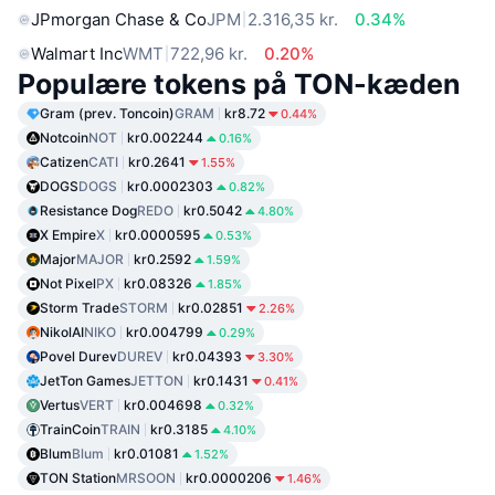
JPmorgan Chase & Co
JPM
2.316,35 kr.
0.34%
Walmart Inc
WMT
722,96 kr.
0.20%
Populære tokens på TON-kæden
Gram (prev. Toncoin)
GRAM
kr8.72
0.44%
Notcoin
NOT
kr0.002244
0.16%
Catizen
CATI
kr0.2641
1.55%
DOGS
DOGS
kr0.0002303
0.82%
Resistance Dog
REDO
kr0.5042
4.80%
X Empire
X
kr0.0000595
0.53%
Major
MAJOR
kr0.2592
1.59%
Not Pixel
PX
kr0.08326
1.85%
Storm Trade
STORM
kr0.02851
2.26%
NikolAI
NIKO
kr0.004799
0.29%
Povel Durev
DUREV
kr0.04393
3.30%
JetTon Games
JETTON
kr0.1431
0.41%
Vertus
VERT
kr0.004698
0.32%
TrainCoin
TRAIN
kr0.3185
4.10%
Blum
Blum
kr0.01081
1.52%
TON Station
MRSOON
kr0.0000206
1.46%