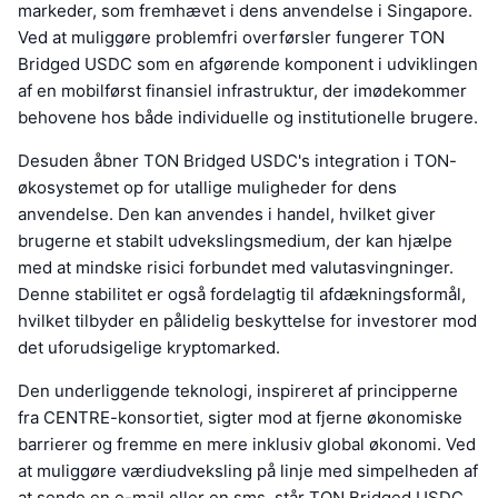
markeder, som fremhævet i dens anvendelse i Singapore.
Ved at muliggøre problemfri overførsler fungerer TON
Bridged USDC som en afgørende komponent i udviklingen
af en mobilførst finansiel infrastruktur, der imødekommer
behovene hos både individuelle og institutionelle brugere.
Desuden åbner TON Bridged USDC's integration i TON-
økosystemet op for utallige muligheder for dens
anvendelse. Den kan anvendes i handel, hvilket giver
brugerne et stabilt udvekslingsmedium, der kan hjælpe
med at mindske risici forbundet med valutasvingninger.
Denne stabilitet er også fordelagtig til afdækningsformål,
hvilket tilbyder en pålidelig beskyttelse for investorer mod
det uforudsigelige kryptomarked.
Den underliggende teknologi, inspireret af principperne
fra CENTRE-konsortiet, sigter mod at fjerne økonomiske
barrierer og fremme en mere inklusiv global økonomi. Ved
at muliggøre værdiudveksling på linje med simpelheden af
at sende en e-mail eller en sms, står TON Bridged USDC