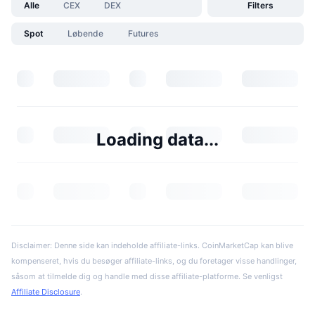
Alle
CEX
DEX
Filters
Spot
Løbende
Futures
Loading data...
Disclaimer: Denne side kan indeholde affiliate-links. CoinMarketCap kan blive
kompenseret, hvis du besøger affiliate-links, og du foretager visse handlinger,
såsom at tilmelde dig og handle med disse affiliate-platforme. Se venligst
Affiliate Disclosure
.