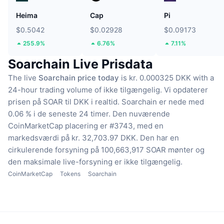
Heima
Cap
Pi
$0.5042
$0.02928
$0.09173
255.9%
6.76%
7.11%
Soarchain Live Prisdata
The live
Soarchain price today
is kr. 0.000325 DKK with a
24-hour trading volume of ikke tilgængelig.
Vi opdaterer
prisen på SOAR til DKK i realtid.
Soarchain er nede med
0.06 % i de seneste 24 timer.
Den nuværende
CoinMarketCap placering er #3743, med en
markedsværdi på kr. 32,703.97 DKK.
Den har en
cirkulerende forsyning på 100,663,917 SOAR mønter
og
den maksimale live-forsyning er ikke tilgængelig.
CoinMarketCap
Tokens
Soarchain