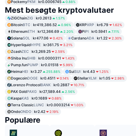
Pockemy
PKM
kr0.0006745
0.88%
Mest besøgte kryptovalutaer
ZIGChain
ZIG
kr0.2613
1.57%
Bitcoin
BTC
kr419,386.52
XRP
XRP
kr6.79
0.96%
1.62%
Ethereum
ETH
kr12,366.69
Pi
PI
kr0.5941
2.20%
7.11%
Solana
SOL
kr477.06
Cardano
ADA
kr1.22
0.42%
2.30%
Hyperliquid
HYPE
kr361.75
3.21%
Zcash
ZEC
kr3,269.25
2.59%
Shiba Inu
SHIB
kr0.0000311
1.43%
Pump.fun
PUMP
kr0.01518
5.99%
Heima
HEI
kr3.27
Sui
SUI
kr4.43
255.88%
1.25%
Dogecoin
DOGE
kr0.4511
Stellar
XLM
kr1.05
0.14%
2.98%
Lorenzo Protocol
BANK
kr0.2887
10.71%
PAX Gold
PAXG
kr27,589.44
2.56%
Kaspa
KAS
kr0.1689
0.68%
Terra Classic
LUNC
kr0.0003214
1.03%
Ondo
ONDO
kr2.42
2.19%
Populære