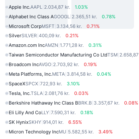
Apple Inc.
AAPL
2.034,87 kr.
1.03%
Alphabet Inc Class A
GOOGL
2.365,51 kr.
0.78%
Microsoft Corp
MSFT
3.134,56 kr.
0.71%
Silver
SILVER
400,09 kr.
0.21%
Amazon.com Inc
AMZN
1.771,28 kr.
0.31%
Taiwan Semiconductor Manufacturing Co Ltd
TSM
2.658,87 
Broadcom Inc
AVGO
2.703,92 kr.
0.19%
Meta Platforms, Inc.
META
3.814,58 kr.
0.04%
SpaceX
SPCX
722,93 kr.
3.10%
Tesla, Inc.
TSLA
2.081,76 kr.
0.03%
Berkshire Hathaway Inc Class B
BRK.B
3.357,67 kr.
0.08%
Eli Lilly And Co
LLY
7.590,31 kr.
0.18%
SK Hynix
SKHY
914,01 kr.
6.55%
Micron Technology Inc
MU
5.582,55 kr.
3.49%