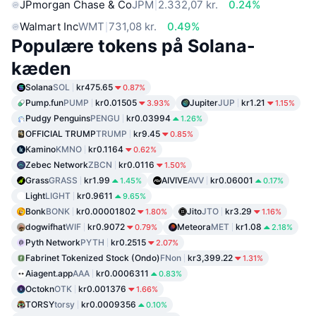
JPmorgan Chase & Co
JPM
2.332,07 kr.
0.24%
Walmart Inc
WMT
731,08 kr.
0.49%
Populære tokens på Solana-
kæden
Solana
SOL
kr475.65
0.87%
Pump.fun
PUMP
kr0.01505
Jupiter
JUP
kr1.21
3.93%
1.15%
Pudgy Penguins
PENGU
kr0.03994
1.26%
OFFICIAL TRUMP
TRUMP
kr9.45
0.85%
Kamino
KMNO
kr0.1164
0.62%
Zebec Network
ZBCN
kr0.0116
1.50%
Grass
GRASS
kr1.99
AIVIVE
AVV
kr0.06001
1.45%
0.17%
Light
LIGHT
kr0.9611
9.65%
Bonk
BONK
kr0.00001802
Jito
JTO
kr3.29
1.80%
1.16%
dogwifhat
WIF
kr0.9072
Meteora
MET
kr1.08
0.79%
2.18%
Pyth Network
PYTH
kr0.2515
2.07%
Fabrinet Tokenized Stock (Ondo)
FNon
kr3,399.22
1.31%
Aiagent.app
AAA
kr0.0006311
0.83%
Octokn
OTK
kr0.001376
1.66%
TORSY
torsy
kr0.0009356
0.10%