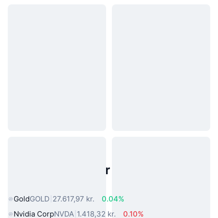
Populære aktiver fra den virkelige
verden
Gold
GOLD
27.617,97 kr.
0.04%
Nvidia Corp
NVDA
1.418,32 kr.
0.10%