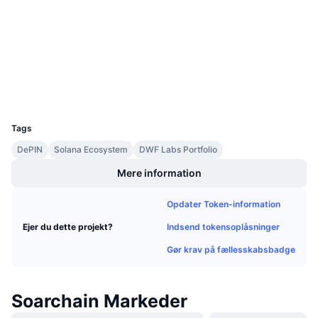
3.0
Bedømmelse (CertiK)
Kommende salg
Finansieringsrenter
Lær og tjen
solscan.io
Explorers
Kalendere
Wallets
UCID
ICO-kalender
35041
Tags
Begivenhedskalender
DePIN
Solana Ecosystem
DWF Labs Portfolio
Mere information
Opdater Token-information
Indsend tokensoplåsninger
Ejer du dette projekt?
Gør krav på fællesskabsbadge
Soarchain Markeder