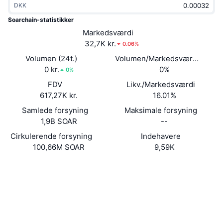
DKK
Populære
Krypto-ETF'er
Learn
CMC MCP
Soarchain-statistikker
Ny
Markedsværdi
Bitcoin ETF'er
x402
Nyheder
32,7K kr.
0.06%
Krypto
Ethereum ETF'er
Volumen (24t.)
Volumen/Markedsværdi (24 ti
Academy
0 kr.
0%
0%
Politik
FDV
Likv./Markedsværdi
Teknisk analyse
Undersøgelser
617,27K kr.
16.01%
Sport
Samlede forsyning
Maksimale forsyning
RSI
Videoer
1,9B SOAR
--
Finans
MACD
Cirkulerende forsyning
Indehavere
Ordforklaring
100,66M SOAR
9,59K
Teknologi
Website
Whitepaper
Derivativer
Kampagner
Hjemmeside
NFT
Oversigt
Airdrops
Sociale medier
Samlet NFT-statistikker
Likvidationer
Diamant-belønninger
Kontrakter
9359LV...cJKx52