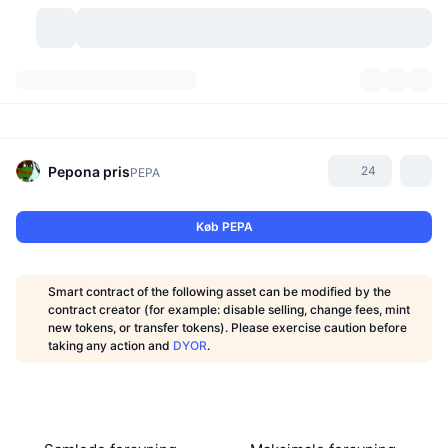
Kryptovaluta
Dashboards
Kryptovaluta
DexScan
Markeder
Rangering
Pepona
pris
24
PEPA
Signaler
Kryptobørser
Kategorier
New
Markedsoversigt
Køb PEPA
Trending
Community
Historiske snapshots
Spotmarked
Centraliserede børser
Smart contract of the following asset can be modified by the
Ny
Feeds
API
Tokenoplåsninger
Antal af kryptovalutaer
contract creator (for example: disable selling, change fees, mint
Spot
new tokens, or transfer tokens). Please exercise caution before
taking any action and
DYOR
.
Vindere
Emner
Udbytte
Produkter
Bitcoin-reserver
Derivativer
API
Meme-udforsker
Lives
Aktiver fra den virkelige verden
BNB-reserver
Produkter
Krypto API
Decentrale børser