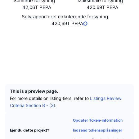
Samlede forsyning
Maksimale forsyning
Tophandlere
Artikler
Indstrømninger/udstrømninger på børser
DEX API
Omregner
Leaderboards
Spot
42,06T PEPA
420.69T PEPA
Stemning
Selvrapporteret cirkulerende forsyning
Virksomhed
Nyhedsbrev
Indikatorer
Populære
Derivativer
420,69T PEPA
Priser
CMC Launch
Hjemmeside
Website
Kommende
Kryptofrygt- og Kryptogrådighedsindeks.
Sociale medier
Ressourcer
CMC Labs
Nylig tilføjet
Altcoin-sæsonindeks
Kontrakter
0x6965...f3884a
Explorers
etherscan.io
CMC Max
Vindere & Tabere
Markedscyklusindikatorer
Wallets
Dokumentation
UCID
Topnyheder
26141
Mest besøgte
Bitcoin-dominans
FAQ
This is a preview page.
Telegram-bot
Community-stemning
CoinMarketCap 20-indeks
For more details on listing tiers, refer to
Listings Review
AI-integrationer
Criteria Section B - (3).
Annoncér
Blockchain-rangering
CoinMarketCap 100-indeks
CMC Agent Hub
Opdater Token-information
Forudsigelsesmarkeder
ETF-pengestrømme
Side-widgets
Indsend tokensoplåsninger
Ejer du dette projekt?
Markedsplads for færdigheder