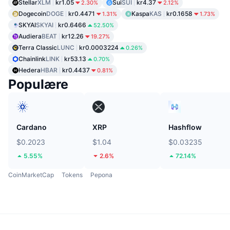
Stellar
XLM
kr1.05
Sui
SUI
kr4.37
2.30%
2.12%
Dogecoin
DOGE
kr0.4471
Kaspa
KAS
kr0.1658
1.31%
1.73%
SKYAI
SKYAI
kr0.6466
52.50%
Audiera
BEAT
kr12.26
19.27%
Terra Classic
LUNC
kr0.0003224
0.26%
Chainlink
LINK
kr53.13
0.70%
Hedera
HBAR
kr0.4437
0.81%
Populære
Cardano
XRP
Hashflow
$0.2023
$1.04
$0.03235
5.55%
2.6%
72.14%
CoinMarketCap
Tokens
Pepona