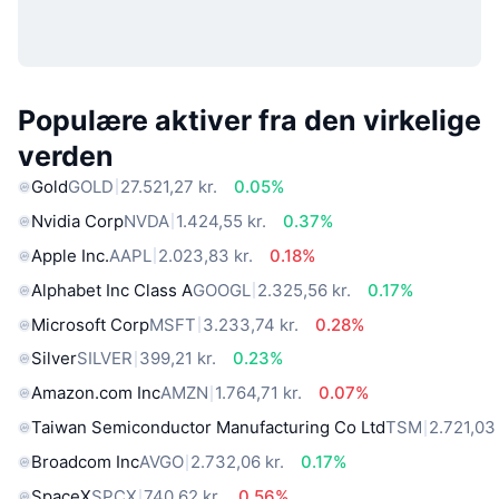
Populære aktiver fra den virkelige
verden
Gold
GOLD
27.521,27 kr.
0.05%
Nvidia Corp
NVDA
1.424,55 kr.
0.37%
Apple Inc.
AAPL
2.023,83 kr.
0.18%
Alphabet Inc Class A
GOOGL
2.325,56 kr.
0.17%
Microsoft Corp
MSFT
3.233,74 kr.
0.28%
Silver
SILVER
399,21 kr.
0.23%
Amazon.com Inc
AMZN
1.764,71 kr.
0.07%
Taiwan Semiconductor Manufacturing Co Ltd
TSM
2.721,03 
Broadcom Inc
AVGO
2.732,06 kr.
0.17%
SpaceX
SPCX
740,62 kr.
0.56%