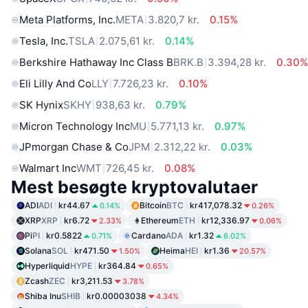
Meta Platforms, Inc.
META
3.820,7 kr.
0.15%
Tesla, Inc.
TSLA
2.075,61 kr.
0.14%
Berkshire Hathaway Inc Class B
BRK.B
3.394,28 kr.
0.30
Eli Lilly And Co
LLY
7.726,23 kr.
0.10%
SK Hynix
SKHY
938,63 kr.
0.79%
Micron Technology Inc
MU
5.771,13 kr.
0.97%
JPmorgan Chase & Co
JPM
2.312,22 kr.
0.03%
Walmart Inc
WMT
726,45 kr.
0.08%
Mest besøgte kryptovalutaer
ADI
ADI
kr44.67
Bitcoin
BTC
kr417,078.32
0.14%
0.26%
XRP
XRP
kr6.72
Ethereum
ETH
kr12,336.97
2.33%
0.06%
Pi
PI
kr0.5822
Cardano
ADA
kr1.32
0.71%
6.02%
Solana
SOL
kr471.50
Heima
HEI
kr1.36
1.50%
20.57%
Hyperliquid
HYPE
kr364.84
0.65%
Zcash
ZEC
kr3,211.53
3.78%
Shiba Inu
SHIB
kr0.00003038
4.34%