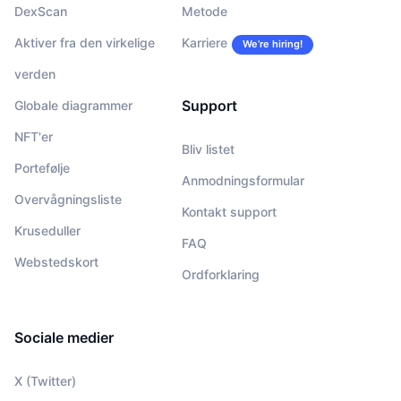
DexScan
Metode
Aktiver fra den virkelige
Karriere
We’re hiring!
verden
Support
Globale diagrammer
NFT'er
Bliv listet
Portefølje
Anmodningsformular
Overvågningsliste
Kontakt support
Kruseduller
FAQ
Webstedskort
Ordforklaring
Sociale medier
X (Twitter)