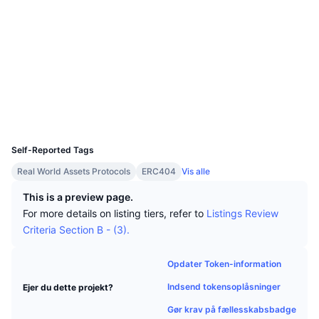
Tophandlere
Artikler
Indstrømninger/udstrømninger på børser
DEX API
Omregner
Leaderboards
Spot
Sociale medier
Stemning
Virksomhed
Nyhedsbrev
Indikatorer
Populære
Derivativer
Kontrakter
0x6c1e...A570b1
3.8
Bedømmelse (CertiK)
Priser
CMC Launch
Kommende
Kryptofrygt- og Kryptogrådighedsindeks.
Explorers
bscscan.com
Wallets
Ressourcer
CMC Labs
Nylig tilføjet
Altcoin-sæsonindeks
UCID
10059
CMC Max
Vindere & Tabere
Markedscyklusindikatorer
Self-Reported Tags
Dokumentation
Real World Assets Protocols
ERC404
Vis alle
Topnyheder
Mest besøgte
Bitcoin-dominans
FAQ
This is a preview page.
Telegram-bot
For more details on listing tiers, refer to
Listings Review
Community-stemning
CoinMarketCap 20-indeks
Criteria Section B - (3).
AI-integrationer
Annoncér
Blockchain-rangering
CoinMarketCap 100-indeks
Opdater Token-information
CMC Agent Hub
Indsend tokensoplåsninger
Ejer du dette projekt?
Forudsigelsesmarkeder
ETF-pengestrømme
Side-widgets
Markedsplads for færdigheder
Gør krav på fællesskabsbadge