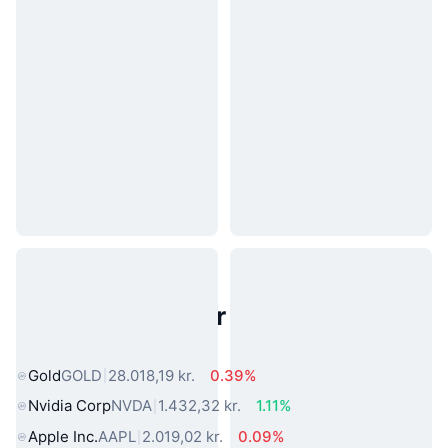
Populære aktiver fra den virkelige
verden
Gold
GOLD
28.018,19 kr.
0.39%
Nvidia Corp
NVDA
1.432,32 kr.
1.11%
Apple Inc.
AAPL
2.019,02 kr.
0.09%