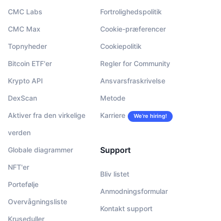
CMC Labs
Fortrolighedspolitik
CMC Max
Cookie-præferencer
Topnyheder
Cookiepolitik
Bitcoin ETF'er
Regler for Community
Krypto API
Ansvarsfraskrivelse
DexScan
Metode
Aktiver fra den virkelige
Karriere
We’re hiring!
verden
Support
Globale diagrammer
NFT'er
Bliv listet
Portefølje
Anmodningsformular
Overvågningsliste
Kontakt support
Kruseduller