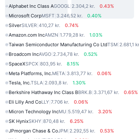
Alphabet Inc Class A
GOOGL
2.304,2 kr.
0.43%
Microsoft Corp
MSFT
3.246,52 kr.
0.40%
Silver
SILVER
410,27 kr.
0.74%
Amazon.com Inc
AMZN
1.779,28 kr.
1.03%
Taiwan Semiconductor Manufacturing Co Ltd
TSM
2.681,1 kr
Broadcom Inc
AVGO
2.734,78 kr.
0.52%
SpaceX
SPCX
803,95 kr.
8.15%
Meta Platforms, Inc.
META
3.813,77 kr.
0.06%
Tesla, Inc.
TSLA
2.093,8 kr.
1.30%
Berkshire Hathaway Inc Class B
BRK.B
3.371,67 kr.
0.65%
Eli Lilly And Co
LLY
7.706 kr.
0.06%
Micron Technology Inc
MU
5.519,47 kr.
3.20%
SK Hynix
SKHY
870,48 kr.
6.25%
JPmorgan Chase & Co
JPM
2.292,55 kr.
0.53%