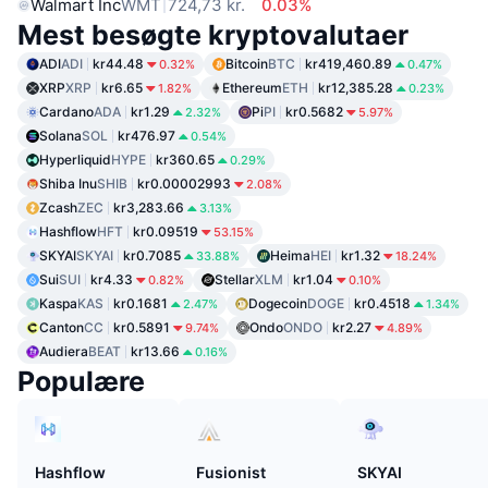
Walmart Inc
WMT
724,73 kr.
0.03%
Mest besøgte kryptovalutaer
ADI
ADI
kr44.48
Bitcoin
BTC
kr419,460.89
0.32%
0.47%
XRP
XRP
kr6.65
Ethereum
ETH
kr12,385.28
1.82%
0.23%
Cardano
ADA
kr1.29
Pi
PI
kr0.5682
2.32%
5.97%
Solana
SOL
kr476.97
0.54%
Hyperliquid
HYPE
kr360.65
0.29%
Shiba Inu
SHIB
kr0.00002993
2.08%
Zcash
ZEC
kr3,283.66
3.13%
Hashflow
HFT
kr0.09519
53.15%
SKYAI
SKYAI
kr0.7085
Heima
HEI
kr1.32
33.88%
18.24%
Sui
SUI
kr4.33
Stellar
XLM
kr1.04
0.82%
0.10%
Kaspa
KAS
kr0.1681
Dogecoin
DOGE
kr0.4518
2.47%
1.34%
Canton
CC
kr0.5891
Ondo
ONDO
kr2.27
9.74%
4.89%
Audiera
BEAT
kr13.66
0.16%
Populære
Hashflow
Fusionist
SKYAI