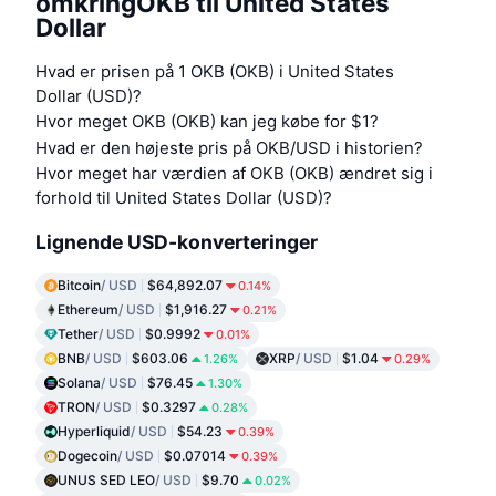
omkringOKB til United States
Dollar
Hvad er prisen på 1 OKB (OKB) i United States
Dollar (USD)?
Hvor meget OKB (OKB) kan jeg købe for $1?
Hvad er den højeste pris på OKB/USD i historien?
Hvor meget har værdien af OKB (OKB) ændret sig i
forhold til United States Dollar (USD)?
Lignende USD-konverteringer
Bitcoin
/ USD
$64,892.07
0.14%
Ethereum
/ USD
$1,916.27
0.21%
Tether
/ USD
$0.9992
0.01%
BNB
/ USD
$603.06
XRP
/ USD
$1.04
1.26%
0.29%
Solana
/ USD
$76.45
1.30%
TRON
/ USD
$0.3297
0.28%
Hyperliquid
/ USD
$54.23
0.39%
Dogecoin
/ USD
$0.07014
0.39%
UNUS SED LEO
/ USD
$9.70
0.02%