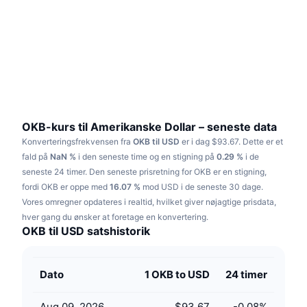
Populære
Krypto-ETF'er
Learn
CMC MCP
Ny
Bitcoin ETF'er
x402
Nyheder
Krypto
Ethereum ETF'er
Academy
Politik
Teknisk analyse
Undersøgelser
OKB-kurs til Amerikanske Dollar – seneste data
Konverteringsfrekvensen fra
OKB til USD
er i dag $93.67.
Dette er et
Sport
RSI
Videoer
fald på
NaN %
i den seneste time og en stigning på
0.29 %
i de
seneste 24 timer.
Den seneste prisretning for OKB er en stigning,
Finans
MACD
fordi OKB er oppe med
Ordforklaring
16.07 %
mod USD i de seneste 30 dage.
Vores omregner opdateres i realtid, hvilket giver nøjagtige prisdata,
Teknologi
hver gang du ønsker at foretage en konvertering.
Derivativer
Kampagner
OKB til USD satshistorik
NFT
Oversigt
Airdrops
Dato
1 OKB to USD
24 timer
Samlet NFT-statistikker
Likvidationer
Diamant-belønninger
Aug 09, 2026
$93.67
-0.08
%