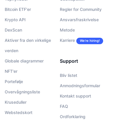
Bitcoin ETF'er
Regler for Community
Krypto API
Ansvarsfraskrivelse
DexScan
Metode
Aktiver fra den virkelige
Karriere
We’re hiring!
verden
Support
Globale diagrammer
NFT'er
Bliv listet
Portefølje
Anmodningsformular
Overvågningsliste
Kontakt support
Kruseduller
FAQ
Webstedskort
Ordforklaring