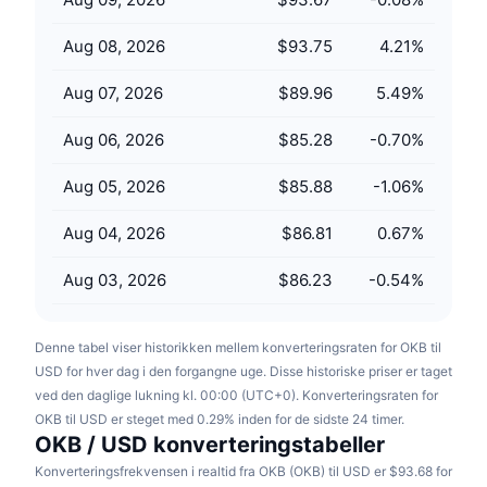
Kommende salg
Finansieringsrenter
Lær og tjen
Aug 08, 2026
$93.75
4.21
%
Aug 07, 2026
$89.96
5.49
%
Kalendere
Aug 06, 2026
$85.28
-0.70
%
ICO-kalender
Aug 05, 2026
$85.88
-1.06
%
Begivenhedskalender
Aug 04, 2026
$86.81
0.67
%
Aug 03, 2026
$86.23
-0.54
%
Denne tabel viser historikken mellem konverteringsraten for OKB til
USD for hver dag i den forgangne uge. Disse historiske priser er taget
ved den daglige lukning kl. 00:00 (UTC+0). Konverteringsraten for
OKB til USD er steget med 0.29% inden for de sidste 24 timer.
OKB / USD konverteringstabeller
Konverteringsfrekvensen i realtid fra OKB (OKB) til USD er $93.68 for