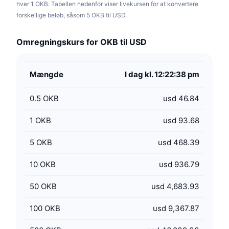
hver 1 OKB. Tabellen nedenfor viser livekursen for at konvertere
forskellige beløb, såsom 5 OKB til USD.
Omregningskurs for OKB til USD
Mængde
I dag kl. 12:22:38 pm
0.5
OKB
usd 46.84
1
OKB
usd 93.68
5
OKB
usd 468.39
10
OKB
usd 936.79
50
OKB
usd 4,683.93
100
OKB
usd 9,367.87