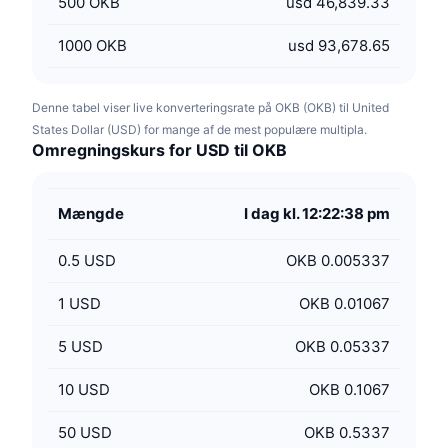
500
OKB
usd 46,839.33
1000
OKB
usd 93,678.65
Denne tabel viser live konverteringsrate på OKB (OKB) til United
States Dollar (USD) for mange af de mest populære multipla.
Omregningskurs for USD til OKB
Mængde
I dag kl. 12:22:38 pm
0.5
USD
OKB 0.005337
1
USD
OKB 0.01067
5
USD
OKB 0.05337
10
USD
OKB 0.1067
50
USD
OKB 0.5337