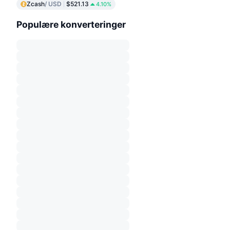
Zcash
/ USD
$521.13
4.10%
Populære konverteringer