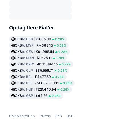
Opdag flere Fiat'er
OKB
to DKK
kr605.90
0.28%
OKB
to MYR
RM383.15
0.28%
OKB
to CZK
Kč1,965.54
0.28%
OKB
to MXN
$1,628.11
1.70%
OKB
to KRW
₩131,884.15
0.27%
OKB
to CLP
$85,556.71
0.25%
OKB
to BRL
R$477.50
0.28%
OKB
to IDR
Rp1,667,569.11
0.28%
OKB
to HUF
Ft29,446.94
0.28%
OKB
to GBP
£69.56
0.46%
CoinMarketCap
Tokens
OKB
USD